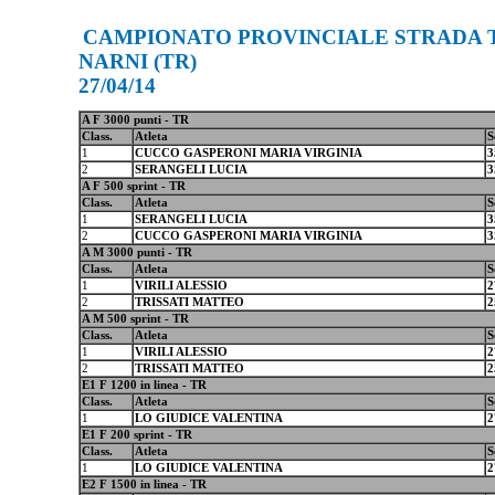
CAMPIONATO PROVINCIALE STRADA T
NARNI (TR)
27/04/14
A F 3000 punti - TR
Class.
Atleta
S
1
CUCCO GASPERONI MARIA VIRGINIA
3
2
SERANGELI LUCIA
3
A F 500 sprint - TR
Class.
Atleta
S
1
SERANGELI LUCIA
3
2
CUCCO GASPERONI MARIA VIRGINIA
3
A M 3000 punti - TR
Class.
Atleta
S
1
VIRILI ALESSIO
2
2
TRISSATI MATTEO
2
A M 500 sprint - TR
Class.
Atleta
S
1
VIRILI ALESSIO
2
2
TRISSATI MATTEO
2
E1 F 1200 in linea - TR
Class.
Atleta
S
1
LO GIUDICE VALENTINA
2
E1 F 200 sprint - TR
Class.
Atleta
S
1
LO GIUDICE VALENTINA
2
E2 F 1500 in linea - TR