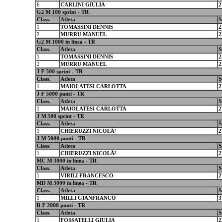
6
CARLINI GIULIA
2
G2 M 100 sprint - TR
Class.
Atleta
S
1
TOMASSINI DENNIS
2
2
MURRU MANUEL
2
G2 M 1000 in linea - TR
Class.
Atleta
S
1
TOMASSINI DENNIS
2
2
MURRU MANUEL
2
J F 500 sprint - TR
Class.
Atleta
S
1
MAIOLATESI CARLOTTA
2
J F 5000 punti - TR
Class.
Atleta
S
1
MAIOLATESI CARLOTTA
2
J M 500 sprint - TR
Class.
Atleta
S
1
CHIERUZZI NICOLÃ²
2
J M 5000 punti - TR
Class.
Atleta
S
1
CHIERUZZI NICOLÃ²
2
MC M 3000 in linea - TR
Class.
Atleta
S
1
VIRILI FRANCESCO
2
MD M 3000 in linea - TR
Class.
Atleta
S
1
MILLI GIANFRANCO
3
R F 2000 punti - TR
Class.
Atleta
S
1
FOSSATELLI GIULIA
2