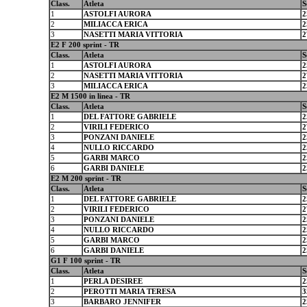
Class.
Atleta
S
1
ASTOLFI AURORA
2
2
MILIACCA ERICA
2
3
NASETTI MARIA VITTORIA
2
E2 F 200 sprint - TR
Class.
Atleta
S
1
ASTOLFI AURORA
2
2
NASETTI MARIA VITTORIA
2
3
MILIACCA ERICA
2
E2 M 1500 in linea - TR
Class.
Atleta
S
1
DEL FATTORE GABRIELE
2
2
VIRILI FEDERICO
2
3
PONZANI DANIELE
2
4
NULLO RICCARDO
2
5
GARBI MARCO
2
6
GARBI DANIELE
2
E2 M 200 sprint - TR
Class.
Atleta
S
1
DEL FATTORE GABRIELE
2
2
VIRILI FEDERICO
2
3
PONZANI DANIELE
2
4
NULLO RICCARDO
2
5
GARBI MARCO
2
6
GARBI DANIELE
2
G1 F 100 sprint - TR
Class.
Atleta
S
1
PERLA DESIREE
2
2
PEROTTI MARIA TERESA
3
3
BARBARO JENNIFER
2