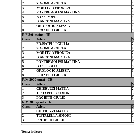
2
ZIGOMI MICHELA
2
3
MORTINI VERONICA
2
4
PONTREMOLESI MARTINA
3
5
BOBBI SOFIA
3
6
BIANCONI MARTINA
2
7
OROLOGIO ALESSIA
3
8
LEONETTI GIULIA
3
R F 300 sprint - TR
Class.
Atleta
S
1
FOSSATELLI GIULIA
2
2
ZIGOMI MICHELA
2
3
MORTINI VERONICA
2
4
BIANCONI MARTINA
2
5
PONTREMOLESI MARTINA
3
6
BOBBI SOFIA
3
7
OROLOGIO ALESSIA
3
8
LEONETTI GIULIA
3
R M 2000 punti - TR
Class.
Atleta
S
1
CHIERUZZI MATTIA
2
2
TESTARELLA SIMONE
3
3
PROIETTI GIULIO
3
R M 300 sprint - TR
Class.
Atleta
S
1
CHIERUZZI MATTIA
2
2
TESTARELLA SIMONE
3
3
PROIETTI GIULIO
3
Torna indietro