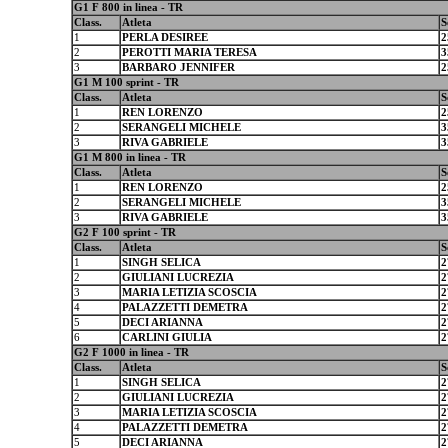
G1 F 800 in linea - TR
Class.
Atleta
S
1
PERLA DESIREE
2
2
PEROTTI MARIA TERESA
3
3
BARBARO JENNIFER
2
G1 M 100 sprint - TR
Class.
Atleta
S
1
REN LORENZO
2
2
SERANGELI MICHELE
3
3
RIVA GABRIELE
3
G1 M 800 in linea - TR
Class.
Atleta
S
1
REN LORENZO
2
2
SERANGELI MICHELE
3
3
RIVA GABRIELE
3
G2 F 100 sprint - TR
Class.
Atleta
S
1
SINGH SELICA
2
2
GIULIANI LUCREZIA
2
3
MARIA LETIZIA SCOSCIA
2
4
PALAZZETTI DEMETRA
2
5
DECI ARIANNA
2
6
CARLINI GIULIA
2
G2 F 1000 in linea - TR
Class.
Atleta
S
1
SINGH SELICA
2
2
GIULIANI LUCREZIA
2
3
MARIA LETIZIA SCOSCIA
2
4
PALAZZETTI DEMETRA
2
5
DECI ARIANNA
2