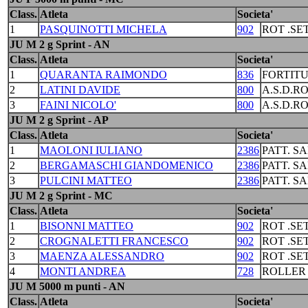
Class.
Atleta
Societa'
1
PASQUINOTTI MICHELA
902
ROT .S
JU M 2 g Sprint - AN
Class.
Atleta
Societa'
1
QUARANTA RAIMONDO
836
FORTIT
2
LATINI DAVIDE
800
A.S.D.R
3
FAINI NICOLO'
800
A.S.D.R
JU M 2 g Sprint - AP
Class.
Atleta
Societa'
1
MAOLONI IULIANO
2386
PATT. S
2
BERGAMASCHI GIANDOMENICO
2386
PATT. S
3
PULCINI MATTEO
2386
PATT. S
JU M 2 g Sprint - MC
Class.
Atleta
Societa'
1
BISONNI MATTEO
902
ROT .S
2
CROGNALETTI FRANCESCO
902
ROT .S
3
MAENZA ALESSANDRO
902
ROT .S
4
MONTI ANDREA
728
ROLLER
JU M 5000 m punti - AN
Class.
Atleta
Societa'