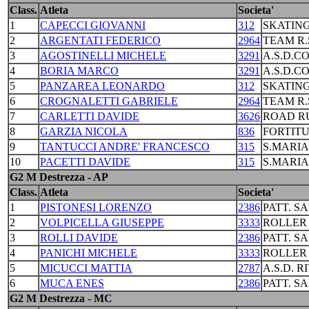
Class.
Atleta
Societa'
1
CAPECCI GIOVANNI
312
SKATING
2
ARGENTATI FEDERICO
2964
TEAM R.
3
AGOSTINELLI MICHELE
3291
A.S.D.C
4
BORIA MARCO
3291
A.S.D.C
5
PANZAREA LEONARDO
312
SKATING
6
CROGNALETTI GABRIELE
2964
TEAM R.
7
CARLETTI DAVIDE
3626
ROAD R
8
GARZIA NICOLA
836
FORTIT
9
TANTUCCI ANDRE' FRANCESCO
315
S.MARI
10
PACETTI DAVIDE
315
S.MARI
G2 M Destrezza - AP
Class.
Atleta
Societa'
1
PISTONESI LORENZO
2386
PATT. S
2
VOLPICELLA GIUSEPPE
3333
ROLLER
3
ROLLI DAVIDE
2386
PATT. S
4
PANICHI MICHELE
3333
ROLLER
5
MICUCCI MATTIA
2787
A.S.D. R
6
MUCA ENES
2386
PATT. S
G2 M Destrezza - MC