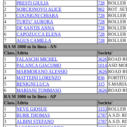
1
PRESTI GIULIA
728
ROLLER
2
SORCIONOVO ALICE
902
ROT .S
3
COGNIGNI CHIARA
728
ROLLER
4
TURTU' AURORA
728
ROLLER
5
DE SANTIS ANNA
728
ROLLER
6
CAPOZUCCA ELENA
728
ROLLER
7
AGUS CAMILLA
728
ROLLER
RA M 1000 m In linea - AN
Class.
Atleta
Societa'
1
FALASCHI MICHEL
3626
ROAD R
2
PALANCA GIACOMO
1014
ASD MO
3
MARMORANO ALESSIO
3626
ROAD R
4
MATTEINI LORENZO
836
FORTIT
5
BENIGNI LUCA
315
S.MARI
6
MARIANI TOMMASO
3626
ROAD R
RA M 1000 m In linea - AP
Class.
Atleta
Societa'
1
NEVE GIOSUE
3333
ROLLER
2
BURR THOMAS
2787
A.S.D. R
3
ALBINI STEFANO
2787
A.S.D. R