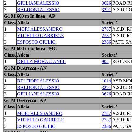
2
GIULIANI ALESSIO
3626
ROAD R
3
BALDONI ALESSIO
3291
A.S.D.C
G1 M 600 m In linea - AP
Class.
Atleta
Societa'
1
MORI ALESSANDRO
2787
A.S.D. R
2
VITIELLO GABRIELE
2787
A.S.D. R
3
ESPOSTO GIULIO
2386
PATT. S
G1 M 600 m In linea - MC
Class.
Atleta
Societa'
1
DELLA MORA DANIIL
902
ROT .S
G1 M Destrezza - AN
Class.
Atleta
Societa'
1
BELFIORI ALESSIO
1014
ASD MO
2
BALDONI ALESSIO
3291
A.S.D.C
3
GIULIANI ALESSIO
3626
ROAD R
G1 M Destrezza - AP
Class.
Atleta
Societa'
1
MORI ALESSANDRO
2787
A.S.D. R
2
VITIELLO GABRIELE
2787
A.S.D. R
3
ESPOSTO GIULIO
2386
PATT. S