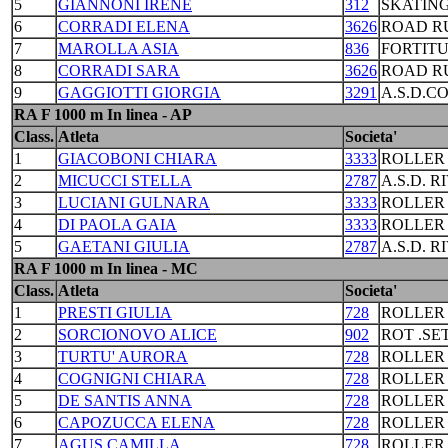
5
GIANNONI IRENE
312
SKATING
6
CORRADI ELENA
3626
ROAD R
7
MAROLLA ASIA
836
FORTIT
8
CORRADI SARA
3626
ROAD R
9
GAGGIOTTI GIORGIA
3291
A.S.D.C
RA F 1000 m In linea - AP
Class.
Atleta
Societa'
1
GIACOBONI CHIARA
3333
ROLLER
2
MICUCCI STELLA
2787
A.S.D. R
3
LUCIANI GULNARA
3333
ROLLER
4
DI PAOLA GAIA
3333
ROLLER
5
GAETANI GIULIA
2787
A.S.D. R
RA F 1000 m In linea - MC
Class.
Atleta
Societa'
1
PRESTI GIULIA
728
ROLLER
2
SORCIONOVO ALICE
902
ROT .S
3
TURTU' AURORA
728
ROLLER
4
COGNIGNI CHIARA
728
ROLLER
5
DE SANTIS ANNA
728
ROLLER
6
CAPOZUCCA ELENA
728
ROLLER
7
AGUS CAMILLA
728
ROLLER