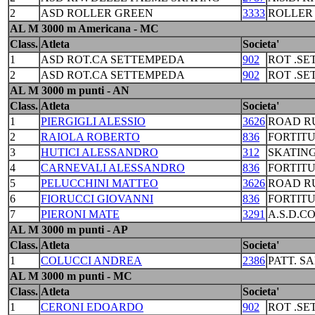
2
ASD ROLLER GREEN
3333
ROLLER
AL M 3000 m Americana - MC
Class.
Atleta
Societa'
1
ASD ROT.CA SETTEMPEDA
902
ROT .S
2
ASD ROT.CA SETTEMPEDA
902
ROT .S
AL M 3000 m punti - AN
Class.
Atleta
Societa'
1
PIERGIGLI ALESSIO
3626
ROAD R
2
RAIOLA ROBERTO
836
FORTIT
3
HUTICI ALESSANDRO
312
SKATING
4
CARNEVALI ALESSANDRO
836
FORTIT
5
PELUCCHINI MATTEO
3626
ROAD R
6
FIORUCCI GIOVANNI
836
FORTIT
7
PIERONI MATE
3291
A.S.D.C
AL M 3000 m punti - AP
Class.
Atleta
Societa'
1
COLUCCI ANDREA
2386
PATT. S
AL M 3000 m punti - MC
Class.
Atleta
Societa'
1
CERONI EDOARDO
902
ROT .S