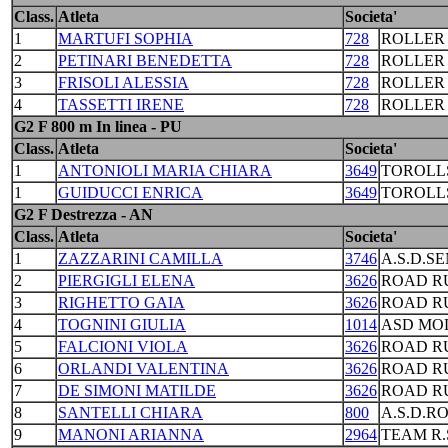
Class.
Atleta
Societa'
1
MARTUFI SOPHIA
728
ROLLER
2
PETINARI BENEDETTA
728
ROLLER
3
FRISOLI ALESSIA
728
ROLLER
4
TASSETTI IRENE
728
ROLLER
G2 F 800 m In linea - PU
Class.
Atleta
Societa'
1
ANTONIOLI MARIA CHIARA
3649
TOROLL
1
GUIDUCCI ENRICA
3649
TOROLL
G2 F Destrezza - AN
Class.
Atleta
Societa'
1
ZAZZARINI CAMILLA
3746
A.S.D.S
2
PIERGIGLI ELENA
3626
ROAD R
3
RIGHETTO GAIA
3626
ROAD R
4
TOGNINI GIULIA
1014
ASD MO
5
FALCIONI VIOLA
3626
ROAD R
6
ORLANDI VALENTINA
3626
ROAD R
7
DE SIMONI MATILDE
3626
ROAD R
8
SANTELLI CHIARA
800
A.S.D.R
9
MANONI ARIANNA
2964
TEAM R.