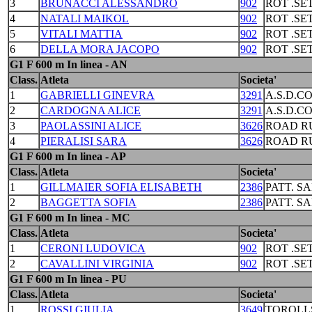
3
BRUNACCI ALESSANDRO
902
ROT .S
4
NATALI MAIKOL
902
ROT .S
5
VITALI MATTIA
902
ROT .S
6
DELLA MORA JACOPO
902
ROT .S
G1 F 600 m In linea - AN
Class.
Atleta
Societa'
1
GABRIELLI GINEVRA
3291
A.S.D.C
2
CARDOGNA ALICE
3291
A.S.D.C
3
PAOLASSINI ALICE
3626
ROAD R
4
PIERALISI SARA
3626
ROAD R
G1 F 600 m In linea - AP
Class.
Atleta
Societa'
1
GILLMAIER SOFIA ELISABETH
2386
PATT. S
2
BAGGETTA SOFIA
2386
PATT. S
G1 F 600 m In linea - MC
Class.
Atleta
Societa'
1
CERONI LUDOVICA
902
ROT .S
2
CAVALLINI VIRGINIA
902
ROT .S
G1 F 600 m In linea - PU
Class.
Atleta
Societa'
1
ROSSI GIULIA
3649
TOROLL