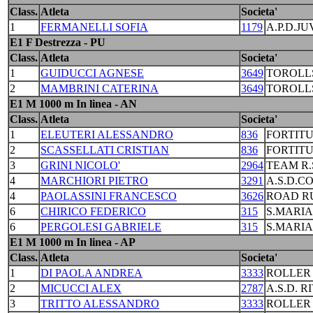
Class.
Atleta
Societa'
1
FERMANELLI SOFIA
1179
A.P.D.J
E1 F Destrezza - PU
Class.
Atleta
Societa'
1
GUIDUCCI AGNESE
3649
TOROLL
2
MAMBRINI CATERINA
3649
TOROLL
E1 M 1000 m In linea - AN
Class.
Atleta
Societa'
1
ELEUTERI ALESSANDRO
836
FORTIT
2
SCASSELLATI CRISTIAN
836
FORTIT
3
GRINI NICOLO'
2964
TEAM R.
4
MARCHIORI PIETRO
3291
A.S.D.C
4
PAOLASSINI FRANCESCO
3626
ROAD R
6
CHIRICO FEDERICO
315
S.MARI
6
PERGOLESI GABRIELE
315
S.MARI
E1 M 1000 m In linea - AP
Class.
Atleta
Societa'
1
DI PAOLA ANDREA
3333
ROLLER
2
MICUCCI ALEX
2787
A.S.D. R
3
TRITTO ALESSANDRO
3333
ROLLER