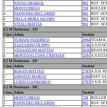
2
NATALI MAIKOL
902
ROT .S
3
MONTI DIEGO
728
ROLLER
4
PAPAVERO RICCARDO
902
ROT .S
4
DELLA MORA JACOPO
902
ROT .S
6
VITALI MATTIA
902
ROT .S
E2 M Destrezza - AN
Class.
Atleta
Societa'
1
TUMANI FEDERICO
2964
TEAM R.
2
ZAZZARINI FILIPPO
3746
A.S.D.S
3
VENANZONI MATTEO
3626
ROAD R
4
MONTEFALCONE CRISTIAN
3291
A.S.D.C
E2 M Destrezza - AP
Class.
Atleta
Societa'
1
ROSATI MATTEO
2787
A.S.D. R
2
ESPOSTO MARCO
2386
PATT. S
3
CURZI GIANMARCO
2787
A.S.D. R
E2 M Destrezza - MC
Class.
Atleta
Societa'
1
MONTI DIEGO
728
ROLLER
2
PAPAVERO RICCARDO
902
ROT .S