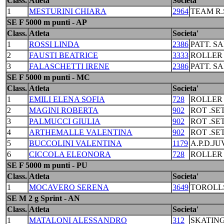
Class.
Atleta
Societa'
1
MESTURINI CHIARA
2964
TEAM R.
SE F 5000 m punti - AP
Class.
Atleta
Societa'
1
ROSSI LINDA
2386
PATT. S
2
FAUSTI BEATRICE
3333
ROLLER
3
FALASCHETTI IRENE
2386
PATT. S
SE F 5000 m punti - MC
Class.
Atleta
Societa'
1
EMILI ELENA SOFIA
728
ROLLER
2
MAGINI ROBERTA
902
ROT .S
3
PALMUCCI GIULIA
902
ROT .S
4
ARTHEMALLE VALENTINA
902
ROT .S
5
BUCCOLINI VALENTINA
1179
A.P.D.J
6
CICCOLA ELEONORA
728
ROLLER
SE F 5000 m punti - PU
Class.
Atleta
Societa'
1
MOCAVERO SERENA
3649
TOROLL
SE M 2 g Sprint - AN
Class.
Atleta
Societa'
1
MATALONI ALESSANDRO
312
SKATING