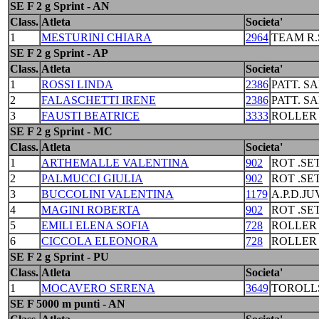
SE F 2 g Sprint - AN
Class.
Atleta
Societa'
1
MESTURINI CHIARA
2964
TEAM R.
SE F 2 g Sprint - AP
Class.
Atleta
Societa'
1
ROSSI LINDA
2386
PATT. S
2
FALASCHETTI IRENE
2386
PATT. S
3
FAUSTI BEATRICE
3333
ROLLER
SE F 2 g Sprint - MC
Class.
Atleta
Societa'
1
ARTHEMALLE VALENTINA
902
ROT .S
2
PALMUCCI GIULIA
902
ROT .S
3
BUCCOLINI VALENTINA
1179
A.P.D.J
4
MAGINI ROBERTA
902
ROT .S
5
EMILI ELENA SOFIA
728
ROLLER
6
CICCOLA ELEONORA
728
ROLLER
SE F 2 g Sprint - PU
Class.
Atleta
Societa'
1
MOCAVERO SERENA
3649
TOROLL
SE F 5000 m punti - AN