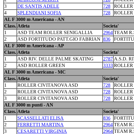
3
DE SANTIS ADELE
728
ROLLER
4
SPLENDIANI SOFIA
728
ROLLER
AL F 3000 m Americana - AN
Class.
Atleta
Societa'
1
ASD TEAM ROLLER SENIGALLIA
2964
TEAM R.
2
ASD FORTITUDO PATT.GIO FABRIAN
836
FORTIT
AL F 3000 m Americana - AP
Class.
Atleta
Societa'
1
ASD RIV. DELLE PALME SKATING
2787
A.S.D. R
2
ASD ROLLER GREEN
3333
ROLLER
AL F 3000 m Americana - MC
Class.
Atleta
Societa'
1
ROLLER CIVITANOVA ASD
728
ROLLER
2
ROLLER CIVITANOVA ASD
728
ROLLER
3
ROLLER CIVITANOVA ASD
728
ROLLER
AL F 3000 m punti - AN
Class.
Atleta
Societa'
1
SCASSELLATI ELISA
836
FORTIT
2
FERRETTI MARTINA
2964
TEAM R.
3
CESARETTI VIRGINIA
2964
TEAM R.