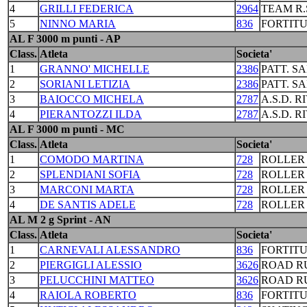
4
GRILLI FEDERICA
2964
TEAM R.
5
NINNO MARIA
836
FORTIT
AL F 3000 m punti - AP
Class.
Atleta
Societa'
1
GRANNO' MICHELLE
2386
PATT. S
2
SORIANI LETIZIA
2386
PATT. S
3
BAIOCCO MICHELA
2787
A.S.D. R
4
PIERANTOZZI ILDA
2787
A.S.D. R
AL F 3000 m punti - MC
Class.
Atleta
Societa'
1
COMODO MARTINA
728
ROLLER
2
SPLENDIANI SOFIA
728
ROLLER
3
MARCONI MARTA
728
ROLLER
4
DE SANTIS ADELE
728
ROLLER
AL M 2 g Sprint - AN
Class.
Atleta
Societa'
1
CARNEVALI ALESSANDRO
836
FORTIT
2
PIERGIGLI ALESSIO
3626
ROAD R
3
PELUCCHINI MATTEO
3626
ROAD R
4
RAIOLA ROBERTO
836
FORTIT