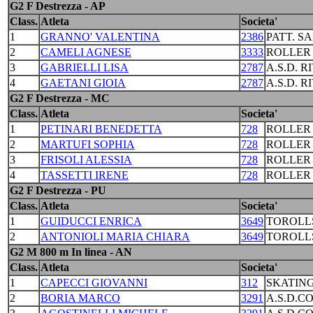
G2 F Destrezza - AP
Class.
Atleta
Societa'
1
GRANNO' VALENTINA
2386
PATT. S
2
CAMELI AGNESE
3333
ROLLER
3
GABRIELLI LISA
2787
A.S.D. R
4
GAETANI GIOIA
2787
A.S.D. R
G2 F Destrezza - MC
Class.
Atleta
Societa'
1
PETINARI BENEDETTA
728
ROLLER
2
MARTUFI SOPHIA
728
ROLLER
3
FRISOLI ALESSIA
728
ROLLER
4
TASSETTI IRENE
728
ROLLER
G2 F Destrezza - PU
Class.
Atleta
Societa'
1
GUIDUCCI ENRICA
3649
TOROLL
2
ANTONIOLI MARIA CHIARA
3649
TOROLL
G2 M 800 m In linea - AN
Class.
Atleta
Societa'
1
CAPECCI GIOVANNI
312
SKATING
2
BORIA MARCO
3291
A.S.D.C