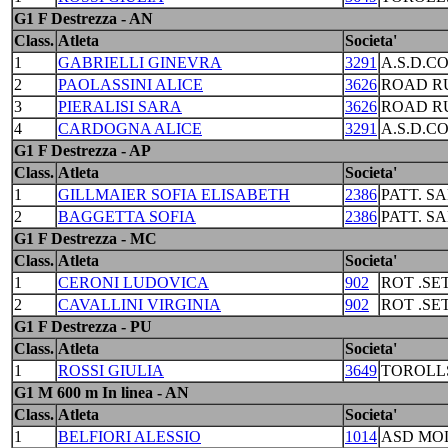
G1 F Destrezza - AN
Class.
Atleta
Societa'
1
GABRIELLI GINEVRA
3291
A.S.D.C
2
PAOLASSINI ALICE
3626
ROAD R
3
PIERALISI SARA
3626
ROAD R
4
CARDOGNA ALICE
3291
A.S.D.C
G1 F Destrezza - AP
Class.
Atleta
Societa'
1
GILLMAIER SOFIA ELISABETH
2386
PATT. S
2
BAGGETTA SOFIA
2386
PATT. S
G1 F Destrezza - MC
Class.
Atleta
Societa'
1
CERONI LUDOVICA
902
ROT .S
2
CAVALLINI VIRGINIA
902
ROT .S
G1 F Destrezza - PU
Class.
Atleta
Societa'
1
ROSSI GIULIA
3649
TOROLL
G1 M 600 m In linea - AN
Class.
Atleta
Societa'
1
BELFIORI ALESSIO
1014
ASD MO