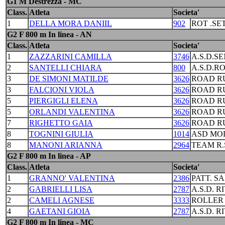
G1 M Destrezza - MC
Class.
Atleta
Societa'
1
DELLA MORA DANIIL
902
ROT .S
G2 F 800 m In linea - AN
Class.
Atleta
Societa'
1
ZAZZARINI CAMILLA
3746
A.S.D.S
2
SANTELLI CHIARA
800
A.S.D.R
3
DE SIMONI MATILDE
3626
ROAD R
3
FALCIONI VIOLA
3626
ROAD R
5
PIERGIGLI ELENA
3626
ROAD R
5
ORLANDI VALENTINA
3626
ROAD R
7
RIGHETTO GAIA
3626
ROAD R
8
TOGNINI GIULIA
1014
ASD MO
8
MANONI ARIANNA
2964
TEAM R.
G2 F 800 m In linea - AP
Class.
Atleta
Societa'
1
GRANNO' VALENTINA
2386
PATT. S
2
GABRIELLI LISA
2787
A.S.D. R
2
CAMELI AGNESE
3333
ROLLER
4
GAETANI GIOIA
2787
A.S.D. R
G2 F 800 m In linea - MC