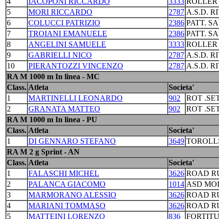
4
IACOPONI RICCARDO
3333
ROLLER
5
MORI RICCARDO
2787
A.S.D. R
6
COLUCCI PATRIZIO
2386
PATT. S
7
TROIANI EMANUELE
2386
PATT. S
8
ANGELINI SAMUELE
3333
ROLLER
9
GABRIELLI NICO
2787
A.S.D. R
10
PIERANTOZZI VINCENZO
2787
A.S.D. R
RA M 1000 m In linea - MC
Class.
Atleta
Societa'
1
MARTINELLI LEONARDO
902
ROT .S
2
GRANATA MATTEO
902
ROT .S
RA M 1000 m In linea - PU
Class.
Atleta
Societa'
1
DI GENNARO STEFANO
3649
TOROLL
RA M 2 g Sprint - AN
Class.
Atleta
Societa'
1
FALASCHI MICHEL
3626
ROAD R
2
PALANCA GIACOMO
1014
ASD MO
3
MARMORANO ALESSIO
3626
ROAD R
4
MARIANI TOMMASO
3626
ROAD R
5
MATTEINI LORENZO
836
FORTIT