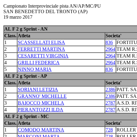
Campionato Interprovinciale pista AN/AP/MC/PU
SAN BENEDETTO DEL TRONTO (AP)
19 marzo 2017
AL F 2 g Sprint - AN
Class.
Atleta
Societa'
1
SCASSELLATI ELISA
836
FORTIT
2
FERRETTI MARTINA
2964
TEAM R.
3
CESARETTI VIRGINIA
2964
TEAM R.
4
GRILLI FEDERICA
2964
TEAM R.
5
NINNO MARIA
836
FORTIT
AL F 2 g Sprint - AP
Class.
Atleta
Societa'
1
SORIANI LETIZIA
2386
PATT. S
2
GRANNO' MICHELLE
2386
PATT. S
3
BAIOCCO MICHELA
2787
A.S.D. R
4
PIERANTOZZI ILDA
2787
A.S.D. R
AL F 2 g Sprint - MC
Class.
Atleta
Societa'
1
COMODO MARTINA
728
ROLLER
2
MARCONI MARTA
728
ROLLER