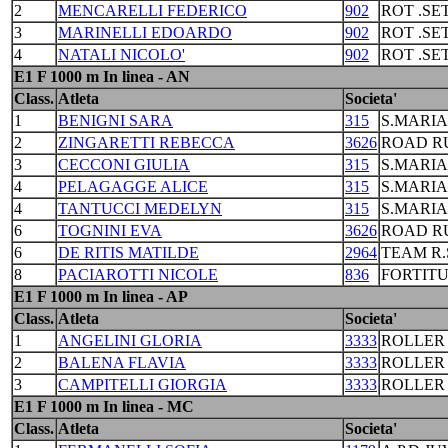
2
MENCARELLI FEDERICO
902
ROT .S
3
MARINELLI EDOARDO
902
ROT .S
4
NATALI NICOLO'
902
ROT .S
E1 F 1000 m In linea - AN
Class.
Atleta
Societa'
1
BENIGNI SARA
315
S.MARI
2
ZINGARETTI REBECCA
3626
ROAD R
3
CECCONI GIULIA
315
S.MARI
4
PELAGAGGE ALICE
315
S.MARI
4
TANTUCCI MEDELYN
315
S.MARI
6
TOGNINI EVA
3626
ROAD R
6
DE RITIS MATILDE
2964
TEAM R.
8
PACIAROTTI NICOLE
836
FORTIT
E1 F 1000 m In linea - AP
Class.
Atleta
Societa'
1
ANGELINI GLORIA
3333
ROLLER
2
BALENA FLAVIA
3333
ROLLER
3
CAMPITELLI GIORGIA
3333
ROLLER
E1 F 1000 m In linea - MC
Class.
Atleta
Societa'