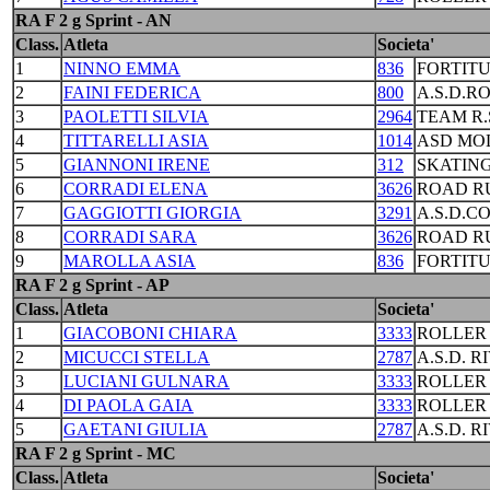
RA F 2 g Sprint - AN
Class.
Atleta
Societa'
1
NINNO EMMA
836
FORTIT
2
FAINI FEDERICA
800
A.S.D.R
3
PAOLETTI SILVIA
2964
TEAM R.
4
TITTARELLI ASIA
1014
ASD MO
5
GIANNONI IRENE
312
SKATING
6
CORRADI ELENA
3626
ROAD R
7
GAGGIOTTI GIORGIA
3291
A.S.D.C
8
CORRADI SARA
3626
ROAD R
9
MAROLLA ASIA
836
FORTIT
RA F 2 g Sprint - AP
Class.
Atleta
Societa'
1
GIACOBONI CHIARA
3333
ROLLER
2
MICUCCI STELLA
2787
A.S.D. R
3
LUCIANI GULNARA
3333
ROLLER
4
DI PAOLA GAIA
3333
ROLLER
5
GAETANI GIULIA
2787
A.S.D. R
RA F 2 g Sprint - MC
Class.
Atleta
Societa'