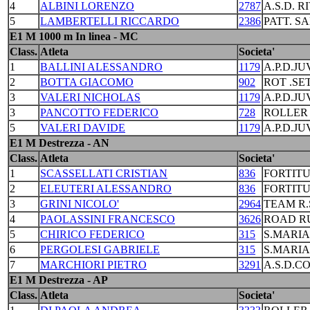
4
ALBINI LORENZO
2787
A.S.D. R
5
LAMBERTELLI RICCARDO
2386
PATT. S
E1 M 1000 m In linea - MC
Class.
Atleta
Societa'
1
BALLINI ALESSANDRO
1179
A.P.D.J
2
BOTTA GIACOMO
902
ROT .S
3
VALERI NICHOLAS
1179
A.P.D.J
3
PANCOTTO FEDERICO
728
ROLLER
5
VALERI DAVIDE
1179
A.P.D.J
E1 M Destrezza - AN
Class.
Atleta
Societa'
1
SCASSELLATI CRISTIAN
836
FORTIT
2
ELEUTERI ALESSANDRO
836
FORTIT
3
GRINI NICOLO'
2964
TEAM R.
4
PAOLASSINI FRANCESCO
3626
ROAD R
5
CHIRICO FEDERICO
315
S.MARI
6
PERGOLESI GABRIELE
315
S.MARI
7
MARCHIORI PIETRO
3291
A.S.D.C
E1 M Destrezza - AP
Class.
Atleta
Societa'