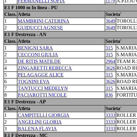
1
FERMANELLI SOFIA
1179
A.P.D.J
E1 F 1000 m In linea - PU
Class.
Atleta
Societa'
1
MAMBRINI CATERINA
3649
TOROLL
2
GUIDUCCI AGNESE
3649
TOROLL
E1 F Destrezza - AN
Class.
Atleta
Societa'
1
BENIGNI SARA
315
S.MARI
2
CECCONI GIULIA
315
S.MARI
3
DE RITIS MATILDE
2964
TEAM R.
4
ZINGARETTI REBECCA
3626
ROAD R
5
PELAGAGGE ALICE
315
S.MARI
6
TOGNINI EVA
3626
ROAD R
7
TANTUCCI MEDELYN
315
S.MARI
8
PACIAROTTI NICOLE
836
FORTIT
E1 F Destrezza - AP
Class.
Atleta
Societa'
1
CAMPITELLI GIORGIA
3333
ROLLER
2
ANGELINI GLORIA
3333
ROLLER
3
BALENA FLAVIA
3333
ROLLER
E1 F Destrezza - MC