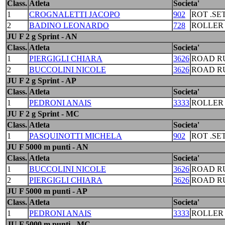
Class.
Atleta
Societa'
1
CROGNALETTI JACOPO
902
ROT .S
2
BADINO LEONARDO
728
ROLLER
JU F 2 g Sprint - AN
Class.
Atleta
Societa'
1
PIERGIGLI CHIARA
3626
ROAD R
2
BUCCOLINI NICOLE
3626
ROAD R
JU F 2 g Sprint - AP
Class.
Atleta
Societa'
1
PEDRONI ANAIS
3333
ROLLER
JU F 2 g Sprint - MC
Class.
Atleta
Societa'
1
PASQUINOTTI MICHELA
902
ROT .S
JU F 5000 m punti - AN
Class.
Atleta
Societa'
1
BUCCOLINI NICOLE
3626
ROAD R
2
PIERGIGLI CHIARA
3626
ROAD R
JU F 5000 m punti - AP
Class.
Atleta
Societa'
1
PEDRONI ANAIS
3333
ROLLER
JU F 5000 m punti - MC