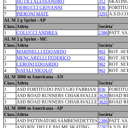
5
HUTICI ALESSANDRO
312
SKATING
6
FIORUCCI GIOVANNI
836
FORTIT
7
PIERONI MATE
3291
A.S.D.C
AL M 2 g Sprint - AP
Class.
Atleta
Societa'
1
COLUCCI ANDREA
2386
PATT. S
AL M 2 g Sprint - MC
Class.
Atleta
Societa'
1
MARINELLI EDOARDO
902
ROT .S
2
MENCARELLI FEDERICO
902
ROT .S
3
CERONI EDOARDO
902
ROT .S
4
NATALI NICOLO'
902
ROT .S
AL M 3000 m Americana - AN
Class.
Atleta
Societa'
1
ASD FORTITUDO PATT.GIO FABRIAN
836
FORTIT
2
ASD ROAD RUNNERS CHIARAVALLE
3626
ROAD R
3
ASD ROAD RUNNERS CHIARAVALLE
3626
ROAD R
AL M 3000 m Americana - AP
Class.
Atleta
Societa'
1
ASD PATTINATORI SAMBENEDETTES
2386
PATT. S
2
ASD RIV. DELLE PALME SKATING
2787
A.S.D. R