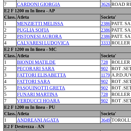
7
CARDONI GIORGIA
3626
ROAD R
E2 F 1200 m In linea - AP
Class.
Atleta
Societa'
1
MENZIETTI MELISSA
2386
PATT. S
2
PUGLIA SOFIA
2386
PATT. S
2
PISTONESI AURORA
2386
PATT. S
4
CALVARESI LUDOVICA
3333
ROLLER
E2 F 1200 m In linea - MC
Class.
Atleta
Societa'
1
BIONDI MATILDE
728
ROLLER
2
PECORARI SARA
902
ROT .S
3
FATTORI ELISABETTA
1179
A.P.D.J
4
FATTORI SARA
902
ROT .S
5
PASQUINOTTI GRETA
902
ROT .S
5
FUNARI MARTINA
728
ROLLER
7
VERDUCCI HOARA
902
ROT .S
E2 F 1200 m In linea - PU
Class.
Atleta
Societa'
1
ANDREANI AGATA
3649
TOROLL
E2 F Destrezza - AN