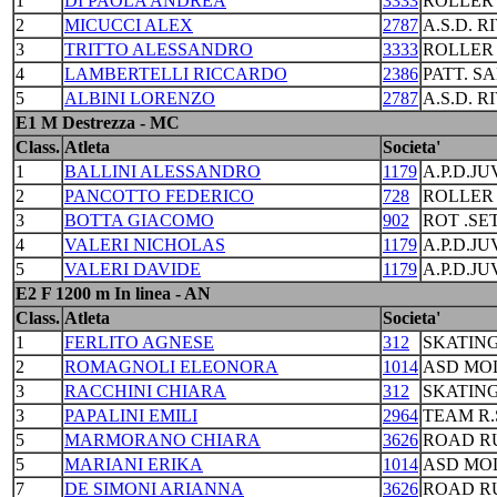
1
DI PAOLA ANDREA
3333
ROLLER
2
MICUCCI ALEX
2787
A.S.D. R
3
TRITTO ALESSANDRO
3333
ROLLER
4
LAMBERTELLI RICCARDO
2386
PATT. S
5
ALBINI LORENZO
2787
A.S.D. R
E1 M Destrezza - MC
Class.
Atleta
Societa'
1
BALLINI ALESSANDRO
1179
A.P.D.J
2
PANCOTTO FEDERICO
728
ROLLER
3
BOTTA GIACOMO
902
ROT .S
4
VALERI NICHOLAS
1179
A.P.D.J
5
VALERI DAVIDE
1179
A.P.D.J
E2 F 1200 m In linea - AN
Class.
Atleta
Societa'
1
FERLITO AGNESE
312
SKATING
2
ROMAGNOLI ELEONORA
1014
ASD MO
3
RACCHINI CHIARA
312
SKATING
3
PAPALINI EMILI
2964
TEAM R.
5
MARMORANO CHIARA
3626
ROAD R
5
MARIANI ERIKA
1014
ASD MO
7
DE SIMONI ARIANNA
3626
ROAD R