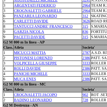
3
AGOSTINELLI MICHELE
3291
A.S.D.C
3
ARGENTATI FEDERICO
2964
TEAM R.
3
CROGNALETTI GABRIELE
2964
TEAM R.
6
PANZAREA LEONARDO
312
SKATING
6
CARLETTI DAVIDE
3626
ROAD R
8
TANTUCCI ANDRE' FRANCESCO
315
S.MARI
9
GARZIA NICOLA
836
FORTIT
9
PACETTI DAVIDE
315
S.MARI
G2 M 800 m In linea - AP
Class.
Atleta
Societa'
1
MICUCCI MATTIA
2787
A.S.D. R
2
PISTONESI LORENZO
2386
PATT. S
3
VOLPICELLA GIUSEPPE
3333
ROLLER
4
ROLLI DAVIDE
2386
PATT. S
4
PANICHI MICHELE
3333
ROLLER
6
MUCA ENES
2386
PATT. S
G2 M 800 m In linea - MC
Class.
Atleta
Societa'
1
CROGNALETTI JACOPO
902
ROT .S
2
BADINO LEONARDO
728
ROLLER
G2 M Destrezza - AN