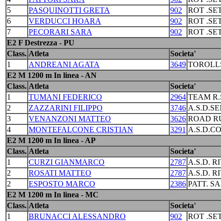
5
PASQUINOTTI GRETA
902
ROT .S
6
VERDUCCI HOARA
902
ROT .S
7
PECORARI SARA
902
ROT .S
E2 F Destrezza - PU
Class.
Atleta
Societa'
1
ANDREANI AGATA
3649
TOROLL
E2 M 1200 m In linea - AN
Class.
Atleta
Societa'
1
TUMANI FEDERICO
2964
TEAM R.
2
ZAZZARINI FILIPPO
3746
A.S.D.S
3
VENANZONI MATTEO
3626
ROAD R
4
MONTEFALCONE CRISTIAN
3291
A.S.D.C
E2 M 1200 m In linea - AP
Class.
Atleta
Societa'
1
CURZI GIANMARCO
2787
A.S.D. R
2
ROSATI MATTEO
2787
A.S.D. R
2
ESPOSTO MARCO
2386
PATT. S
E2 M 1200 m In linea - MC
Class.
Atleta
Societa'
1
BRUNACCI ALESSANDRO
902
ROT .S