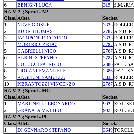
6
BENIGNI LUCA
315
S.MARI
RA M 2 g Sprint - AP
Class.
Atleta
Societa'
1
NEVE GIOSUE
3333
ROLLER
2
BURR THOMAS
2787
A.S.D. R
3
IACOPONI RICCARDO
3333
ROLLER
4
MORI RICCARDO
2787
A.S.D. R
5
GABRIELLI NICO
2787
A.S.D. R
6
ALBINI STEFANO
2787
A.S.D. R
7
COLUCCI PATRIZIO
2386
PATT. S
8
TROIANI EMANUELE
2386
PATT. S
9
ANGELINI SAMUELE
3333
ROLLER
10
PIERANTOZZI VINCENZO
2787
A.S.D. R
RA M 2 g Sprint - MC
Class.
Atleta
Societa'
1
MARTINELLI LEONARDO
902
ROT .S
2
GRANATA MATTEO
902
ROT .S
RA M 2 g Sprint - PU
Class.
Atleta
Societa'
1
DI GENNARO STEFANO
3649
TOROLL