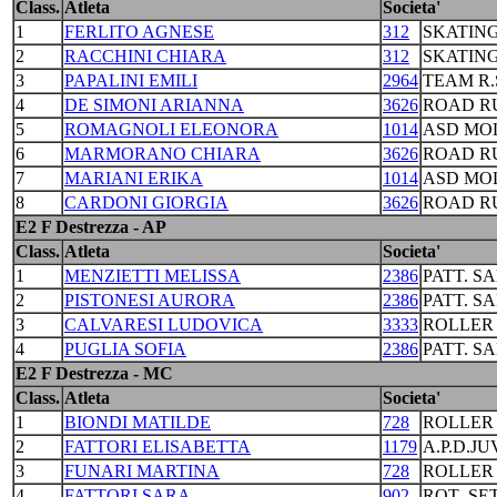
Class.
Atleta
Societa'
1
FERLITO AGNESE
312
SKATING
2
RACCHINI CHIARA
312
SKATING
3
PAPALINI EMILI
2964
TEAM R.
4
DE SIMONI ARIANNA
3626
ROAD R
5
ROMAGNOLI ELEONORA
1014
ASD MO
6
MARMORANO CHIARA
3626
ROAD R
7
MARIANI ERIKA
1014
ASD MO
8
CARDONI GIORGIA
3626
ROAD R
E2 F Destrezza - AP
Class.
Atleta
Societa'
1
MENZIETTI MELISSA
2386
PATT. S
2
PISTONESI AURORA
2386
PATT. S
3
CALVARESI LUDOVICA
3333
ROLLER
4
PUGLIA SOFIA
2386
PATT. S
E2 F Destrezza - MC
Class.
Atleta
Societa'
1
BIONDI MATILDE
728
ROLLER
2
FATTORI ELISABETTA
1179
A.P.D.J
3
FUNARI MARTINA
728
ROLLER
4
FATTORI SARA
902
ROT .S