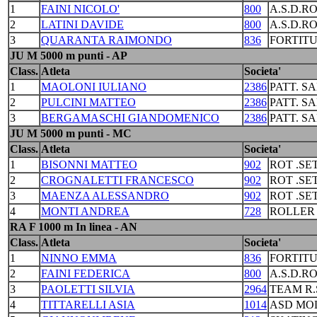
1
FAINI NICOLO'
800
A.S.D.R
2
LATINI DAVIDE
800
A.S.D.R
3
QUARANTA RAIMONDO
836
FORTIT
JU M 5000 m punti - AP
Class.
Atleta
Societa'
1
MAOLONI IULIANO
2386
PATT. S
2
PULCINI MATTEO
2386
PATT. S
3
BERGAMASCHI GIANDOMENICO
2386
PATT. S
JU M 5000 m punti - MC
Class.
Atleta
Societa'
1
BISONNI MATTEO
902
ROT .S
2
CROGNALETTI FRANCESCO
902
ROT .S
3
MAENZA ALESSANDRO
902
ROT .S
4
MONTI ANDREA
728
ROLLER
RA F 1000 m In linea - AN
Class.
Atleta
Societa'
1
NINNO EMMA
836
FORTIT
2
FAINI FEDERICA
800
A.S.D.R
3
PAOLETTI SILVIA
2964
TEAM R.
4
TITTARELLI ASIA
1014
ASD MO