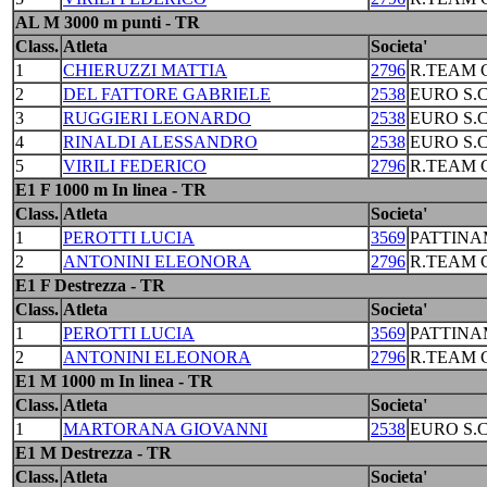
AL M 3000 m punti - TR
Class.
Atleta
Societa'
1
CHIERUZZI MATTIA
2796
R.TEAM C
2
DEL FATTORE GABRIELE
2538
EURO S.
3
RUGGIERI LEONARDO
2538
EURO S.
4
RINALDI ALESSANDRO
2538
EURO S.
5
VIRILI FEDERICO
2796
R.TEAM C
E1 F 1000 m In linea - TR
Class.
Atleta
Societa'
1
PEROTTI LUCIA
3569
PATTINA
2
ANTONINI ELEONORA
2796
R.TEAM C
E1 F Destrezza - TR
Class.
Atleta
Societa'
1
PEROTTI LUCIA
3569
PATTINA
2
ANTONINI ELEONORA
2796
R.TEAM C
E1 M 1000 m In linea - TR
Class.
Atleta
Societa'
1
MARTORANA GIOVANNI
2538
EURO S.
E1 M Destrezza - TR
Class.
Atleta
Societa'