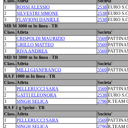
Class.
Atleta
Societa'
1
ROSSI ALESSIO
2538
EURO S.
2
SILVESTRI SIMONE
2538
EURO S.
3
FLAVIONI DANIELE
2538
EURO S.
MB M 3000 m In linea - TR
Class.
Atleta
Societa'
1
CRISPOLDI MAURIZIO
3569
PATTINA
2
GRILLO MATTEO
3569
PATTINA
3
RIVA ANDREA
3569
PATTINA
MD M 3000 m In linea - TR
Class.
Atleta
Societa'
1
MILLI GIANFRANCO
3569
PATTINA
RA F 1000 m In linea - TR
Class.
Atleta
Societa'
1
PELLERUCCI SARA
3569
PATTINA
2
GATTI ELEONORA
2538
EURO S.
3
SINGH SELICA
2796
R.TEAM C
RA F 2 g Sprint - TR
Class.
Atleta
Societa'
1
PELLERUCCI SARA
3569
PATTINA
2
SINGH SELICA
2796
R.TEAM C