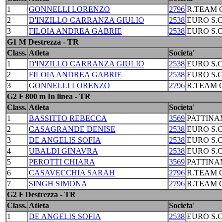
1
GONNELLI LORENZO
2796
R.TEAM C
2
D'INZILLO CARRANZA GIULIO
2538
EURO S.
3
FILOIA ANDREA GABRIE
2538
EURO S.
G1 M Destrezza - TR
Class.
Atleta
Societa'
1
D'INZILLO CARRANZA GIULIO
2538
EURO S.
2
FILOIA ANDREA GABRIE
2538
EURO S.
3
GONNELLI LORENZO
2796
R.TEAM C
G2 F 800 m In linea - TR
Class.
Atleta
Societa'
1
BASSITTO REBECCA
3569
PATTINA
2
CASAGRANDE DENISE
2538
EURO S.
3
DE ANGELIS SOFIA
2538
EURO S.
4
UBALDI GINAVRA
2538
EURO S.
5
PEROTTI CHIARA
3569
PATTINA
6
CASAVECCHIA SARAH
2796
R.TEAM C
7
SINGH SIMONA
2796
R.TEAM C
G2 F Destrezza - TR
Class.
Atleta
Societa'
1
DE ANGELIS SOFIA
2538
EURO S.