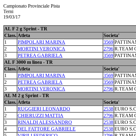
Campionato Provinciale Pista
Terni
19/03/17
AL F 2 g Sprint - TR
Class.
Atleta
Societa'
1
PIMPOLARI MARINA
3569
PATTINA
2
MORTINI VERONICA
2796
R.TEAM C
3
PETREA GABRIELA
3569
PATTINA
AL F 3000 m linea - TR
Class.
Atleta
Societa'
1
PIMPOLARI MARINA
3569
PATTINA
2
PETREA GABRIELA
3569
PATTINA
3
MORTINI VERONICA
2796
R.TEAM C
AL M 2 g Sprint - TR
Class.
Atleta
Societa'
1
RUGGIERI LEONARDO
2538
EURO S.
2
CHIERUZZI MATTIA
2796
R.TEAM C
3
RINALDI ALESSANDRO
2538
EURO S.
4
DEL FATTORE GABRIELE
2538
EURO S.
5
VIRILI FEDERICO
2796
R.TEAM C