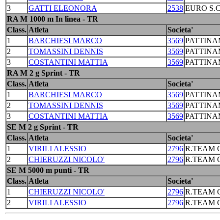
3
GATTI ELEONORA
2538
EURO S.
RA M 1000 m In linea - TR
Class.
Atleta
Societa'
1
BARCHIESI MARCO
3569
PATTINA
2
TOMASSINI DENNIS
3569
PATTINA
3
COSTANTINI MATTIA
3569
PATTINA
RA M 2 g Sprint - TR
Class.
Atleta
Societa'
1
BARCHIESI MARCO
3569
PATTINA
2
TOMASSINI DENNIS
3569
PATTINA
3
COSTANTINI MATTIA
3569
PATTINA
SE M 2 g Sprint - TR
Class.
Atleta
Societa'
1
VIRILI ALESSIO
2796
R.TEAM C
2
CHIERUZZI NICOLO'
2796
R.TEAM C
SE M 5000 m punti - TR
Class.
Atleta
Societa'
1
CHIERUZZI NICOLO'
2796
R.TEAM C
2
VIRILI ALESSIO
2796
R.TEAM C