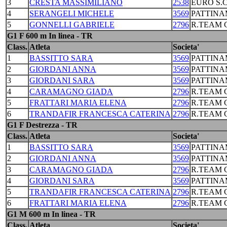
3
CRESTA MASSIMILIANO
2538
EURO S.
4
SERANGELI MICHELE
3569
PATTINA
5
GONNELLI GABRIELE
2796
R.TEAM C
G1 F 600 m In linea - TR
Class.
Atleta
Societa'
1
BASSITTO SARA
3569
PATTINA
2
GIORDANI ANNA
3569
PATTINA
3
GIORDANI SARA
3569
PATTINA
4
CARAMAGNO GIADA
2796
R.TEAM C
5
FRATTARI MARIA ELENA
2796
R.TEAM C
6
TRANDAFIR FRANCESCA CATERINA
2796
R.TEAM C
G1 F Destrezza - TR
Class.
Atleta
Societa'
1
BASSITTO SARA
3569
PATTINA
2
GIORDANI ANNA
3569
PATTINA
3
CARAMAGNO GIADA
2796
R.TEAM C
4
GIORDANI SARA
3569
PATTINA
5
TRANDAFIR FRANCESCA CATERINA
2796
R.TEAM C
6
FRATTARI MARIA ELENA
2796
R.TEAM C
G1 M 600 m In linea - TR
Class.
Atleta
Societa'