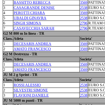
2
BASSITTO REBECCA
3569
PATTINA
3
CASAGRANDE DENISE
2538
EURO S.
4
PEROTTI CHIARA
3569
PATTINA
5
UBALDI GINAVRA
2538
EURO S.
6
SINGH SIMONA
2796
R.TEAM C
7
CASAVECCHIA SARAH
2796
R.TEAM C
G2 M 800 m In linea - TR
Class.
Atleta
Societa'
1
DECESARIS ANDREA
3569
PATTINA
2
AMATO FRANCESCO
3569
PATTINA
G2 M Destrezza - TR
Class.
Atleta
Societa'
1
DECESARIS ANDREA
3569
PATTINA
2
AMATO FRANCESCO
3569
PATTINA
JU M 2 g Sprint - TR
Class.
Atleta
Societa'
1
ROSSI ALESSIO
2538
EURO S.
2
SILVESTRI SIMONE
2538
EURO S.
3
FLAVIONI DANIELE
2538
EURO S.
JU M 5000 m punti - TR