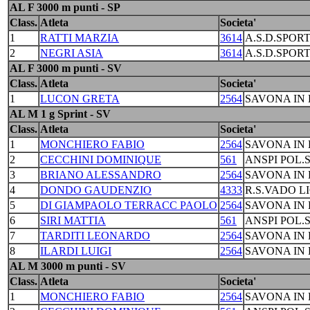
AL F 3000 m punti - SP
Class.
Atleta
Societa'
1
RATTI MARZIA
3614
A.S.D.SPORT
2
NEGRI ASIA
3614
A.S.D.SPORT
AL F 3000 m punti - SV
Class.
Atleta
Societa'
1
LUCON GRETA
2564
SAVONA IN 
AL M 1 g Sprint - SV
Class.
Atleta
Societa'
1
MONCHIERO FABIO
2564
SAVONA IN 
2
CECCHINI DOMINIQUE
561
ANSPI POL.
3
BRIANO ALESSANDRO
2564
SAVONA IN 
4
DONDO GAUDENZIO
4333
R.S.VADO L
5
DI GIAMPAOLO TERRACC PAOLO
2564
SAVONA IN 
6
SIRI MATTIA
561
ANSPI POL.
7
TARDITI LEONARDO
2564
SAVONA IN 
8
ILARDI LUIGI
2564
SAVONA IN 
AL M 3000 m punti - SV
Class.
Atleta
Societa'
1
MONCHIERO FABIO
2564
SAVONA IN 