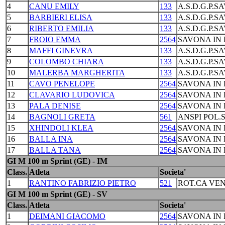
4
CANU EMILY
133
A.S.D.G.P.S
5
BARBIERI ELISA
133
A.S.D.G.P.S
6
RIBERTO EMILIA
133
A.S.D.G.P.S
7
FROIO EMMA
2564
SAVONA IN 
8
MAFFI GINEVRA
133
A.S.D.G.P.S
9
COLOMBO CHIARA
133
A.S.D.G.P.S
10
MALERBA MARGHERITA
133
A.S.D.G.P.S
11
CAVO PENELOPE
2564
SAVONA IN 
12
CLAVARIO LUDOVICA
2564
SAVONA IN 
13
PALA DENISE
2564
SAVONA IN 
14
BAGNOLI GRETA
561
ANSPI POL.
15
XHINDOLI KLEA
2564
SAVONA IN 
16
BALLA INA
2564
SAVONA IN 
17
BALLA TANA
2564
SAVONA IN 
GI M 100 m Sprint (GE) - IM
Class.
Atleta
Societa'
1
RANTINO FABRIZIO PIETRO
521
ROT.CA VEN
GI M 100 m Sprint (GE) - SV
Class.
Atleta
Societa'
1
DEIMANI GIACOMO
2564
SAVONA IN 