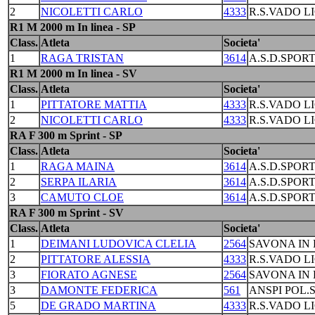
2
NICOLETTI CARLO
4333
R.S.VADO L
R1 M 2000 m In linea - SP
Class.
Atleta
Societa'
1
RAGA TRISTAN
3614
A.S.D.SPORT
R1 M 2000 m In linea - SV
Class.
Atleta
Societa'
1
PITTATORE MATTIA
4333
R.S.VADO L
2
NICOLETTI CARLO
4333
R.S.VADO L
RA F 300 m Sprint - SP
Class.
Atleta
Societa'
1
RAGA MAINA
3614
A.S.D.SPORT
2
SERPA ILARIA
3614
A.S.D.SPORT
3
CAMUTO CLOE
3614
A.S.D.SPORT
RA F 300 m Sprint - SV
Class.
Atleta
Societa'
1
DEIMANI LUDOVICA CLELIA
2564
SAVONA IN 
2
PITTATORE ALESSIA
4333
R.S.VADO L
3
FIORATO AGNESE
2564
SAVONA IN 
3
DAMONTE FEDERICA
561
ANSPI POL.
5
DE GRADO MARTINA
4333
R.S.VADO L