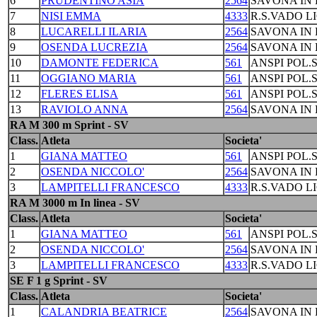
6
PRUDENTINO ASIA
2564
SAVONA IN 
7
NISI EMMA
4333
R.S.VADO L
8
LUCARELLI ILARIA
2564
SAVONA IN 
9
OSENDA LUCREZIA
2564
SAVONA IN 
10
DAMONTE FEDERICA
561
ANSPI POL.
11
OGGIANO MARIA
561
ANSPI POL.
12
FLERES ELISA
561
ANSPI POL.
13
RAVIOLO ANNA
2564
SAVONA IN 
RA M 300 m Sprint - SV
Class.
Atleta
Societa'
1
GIANA MATTEO
561
ANSPI POL.
2
OSENDA NICCOLO'
2564
SAVONA IN 
3
LAMPITELLI FRANCESCO
4333
R.S.VADO L
RA M 3000 m In linea - SV
Class.
Atleta
Societa'
1
GIANA MATTEO
561
ANSPI POL.
2
OSENDA NICCOLO'
2564
SAVONA IN 
3
LAMPITELLI FRANCESCO
4333
R.S.VADO L
SE F 1 g Sprint - SV
Class.
Atleta
Societa'
1
CALANDRIA BEATRICE
2564
SAVONA IN 