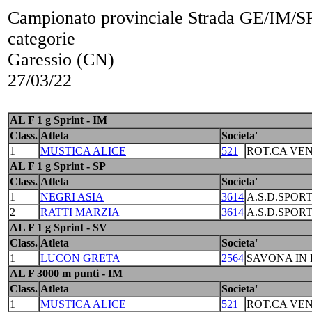
Campionato provinciale Strada GE/IM/SP
categorie
Garessio (CN)
27/03/22
AL F 1 g Sprint - IM
Class.
Atleta
Societa'
1
MUSTICA ALICE
521
ROT.CA VEN
AL F 1 g Sprint - SP
Class.
Atleta
Societa'
1
NEGRI ASIA
3614
A.S.D.SPORT
2
RATTI MARZIA
3614
A.S.D.SPORT
AL F 1 g Sprint - SV
Class.
Atleta
Societa'
1
LUCON GRETA
2564
SAVONA IN 
AL F 3000 m punti - IM
Class.
Atleta
Societa'
1
MUSTICA ALICE
521
ROT.CA VEN