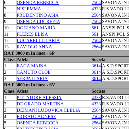
6
OSENDA REBECCA
2564
SAVONA IN 
7
NISI EMMA
4333
R.S.VADO L
8
PRUDENTINO ASIA
2564
SAVONA IN 
9
OSENDA LUCREZIA
2564
SAVONA IN 
10
OGGIANO MARIA
561
ANSPI POL.
11
FLERES ELISA
561
ANSPI POL.
12
LUCARELLI ILARIA
2564
SAVONA IN 
13
RAVIOLO ANNA
2564
SAVONA IN 
RA F 3000 m In linea - SP
Class.
Atleta
Societa'
1
RAGA MAINA
3614
A.S.D.SPORT
2
CAMUTO CLOE
3614
A.S.D.SPORT
3
SERPA ILARIA
3614
A.S.D.SPORT
RA F 3000 m In linea - SV
Class.
Atleta
Societa'
1
PITTATORE ALESSIA
4333
R.S.VADO L
2
DE GRADO MARTINA
4333
R.S.VADO L
3
DEIMANI LUDOVICA CLELIA
2564
SAVONA IN 
4
FIORATO AGNESE
2564
SAVONA IN 
5
OSENDA REBECCA
2564
SAVONA IN 