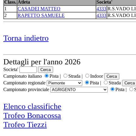
Class.
Atleta
Societa'
1
CASADEI MATTEO
4333
R.S.VADO L
2
RAPETTO SAMUELE
4333
R.S.VADO L
Torna indietro
Dettagli per l'anno 2026
Societa'
Campionato italiano
Pista |
Strada |
Indoor
Campionato regionale
Pista |
Strada
Campionato provinciale
Pista |
Elenco classifiche
Trofeo Bonacossa
Trofeo Tiezzi