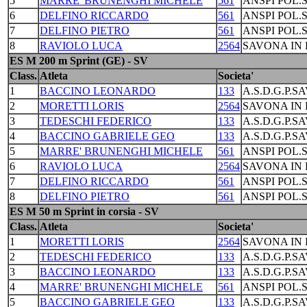
5
MARRE' BRUNENGHI MICHELE
561
ANSPI POL.
6
DELFINO RICCARDO
561
ANSPI POL.
7
DELFINO PIETRO
561
ANSPI POL.
8
RAVIOLO LUCA
2564
SAVONA IN 
ES M 200 m Sprint (GE) - SV
Class.
Atleta
Societa'
1
BACCINO LEONARDO
133
A.S.D.G.P.S
2
MORETTI LORIS
2564
SAVONA IN 
3
TEDESCHI FEDERICO
133
A.S.D.G.P.S
4
BACCINO GABRIELE GEO
133
A.S.D.G.P.S
5
MARRE' BRUNENGHI MICHELE
561
ANSPI POL.
6
RAVIOLO LUCA
2564
SAVONA IN 
7
DELFINO RICCARDO
561
ANSPI POL.
8
DELFINO PIETRO
561
ANSPI POL.
ES M 50 m Sprint in corsia - SV
Class.
Atleta
Societa'
1
MORETTI LORIS
2564
SAVONA IN 
2
TEDESCHI FEDERICO
133
A.S.D.G.P.S
3
BACCINO LEONARDO
133
A.S.D.G.P.S
4
MARRE' BRUNENGHI MICHELE
561
ANSPI POL.
5
BACCINO GABRIELE GEO
133
A.S.D.G.P.S