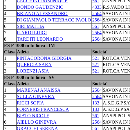
2
CECCHINI DOMINIQUE
561
ANSPI POL.
3
DONDO GAUDENZIO
4333
R.S.VADO L
4
BRIANO ALESSANDRO
2564
SAVONA IN 
5
DI GIAMPAOLO TERRACC PAOLO
2564
SAVONA IN 
6
SIRI MATTIA
561
ANSPI POL.
7
ILARDI LUIGI
2564
SAVONA IN 
8
TARDITI LEONARDO
2564
SAVONA IN 
ES F 1000 m In linea - IM
Class.
Atleta
Societa'
1
PINTACORONA GIORGIA
521
ROT.CA VEN
2
QUERCIA SARA
521
ROT.CA VEN
3
LORENZI ASIA
521
ROT.CA VEN
ES F 1000 m In linea - SV
Class.
Atleta
Societa'
1
MARENAJ ANAISSA
2564
SAVONA IN 
2
SULLA GINEVRA
2564
SAVONA IN 
3
RICCI SOFIA
133
A.S.D.G.P.S
4
FORNERIS FRANCESCA
133
A.S.D.G.P.S
5
BIATO NICOLE
561
ANSPI POL.
6
AIELLO GINEVRA
2564
SAVONA IN 
7
GRACCHI SERENA
561
ANSPI POL.