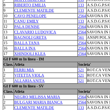
8
RIBERTO EMILIA
133
A.S.D.G.P.S
9
CLEMENTE MATILDE
133
A.S.D.G.P.S
10
CAVO PENELOPE
2564
SAVONA IN 
11
CANU EMILY
133
A.S.D.G.P.S
12
PALA DENISE
2564
SAVONA IN 
13
CLAVARIO LUDOVICA
2564
SAVONA IN 
14
BAGNOLI GRETA
561
ANSPI POL.
15
BALLA TANA
2564
SAVONA IN 
16
BALLA INA
2564
SAVONA IN 
17
XHINDOLI KLEA
2564
SAVONA IN 
GI F 600 m In linea - IM
Class.
Atleta
Societa'
1
FERRI MIA
521
ROT.CA VEN
2
VITETTA VIOLA
521
ROT.CA VEN
3
ALLARIA ANITA
521
ROT.CA VEN
GI F 600 m In linea - SV
Class.
Atleta
Societa'
1
NEGRO MELISSA MARIA
2564
SAVONA IN 
2
BULGARI MARIA BIANCA
2564
SAVONA IN 
3
CLEMENTE MATILDE
133
A.S.D.G.P.S