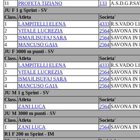
11
PROFETA TIZIANO
133
A.S.D.G.P.S
JU F 1 g Sprint - SV
Class.
Atleta
Societa'
1
LAMPITELLI ELENA
4333
R.S.VADO L
2
VITALE LUCREZIA
2564
SAVONA IN 
3
ISMAJLISUFAJ SARA
2564
SAVONA IN 
4
MANCUSO GAIA
2564
SAVONA IN 
JU F 3000 m punti - SV
Class.
Atleta
Societa'
1
LAMPITELLI ELENA
4333
R.S.VADO L
2
VITALE LUCREZIA
2564
SAVONA IN 
3
ISMAJLISUFAJ SARA
2564
SAVONA IN 
4
MANCUSO GAIA
2564
SAVONA IN 
JU M 1 g Sprint - SV
Class.
Atleta
Societa'
1
ZANI LUCA
2564
SAVONA IN 
JU M 3000 m punti - SV
Class.
Atleta
Societa'
1
ZANI LUCA
2564
SAVONA IN 
R1 F 200 m Sprint - IM