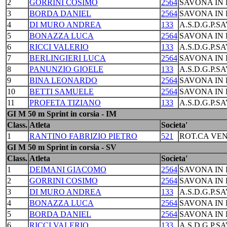
2
GORRINI COSIMO
2564
SAVONA IN 
3
BORDA DANIEL
2564
SAVONA IN 
4
DI MURO ANDREA
133
A.S.D.G.P.S
5
BONAZZA LUCA
2564
SAVONA IN 
6
RICCI VALERIO
133
A.S.D.G.P.S
7
BERLINGIERI LUCA
2564
SAVONA IN 
8
PANUNZIO GIOELE
133
A.S.D.G.P.S
9
BINA LEONARDO
2564
SAVONA IN 
10
BETTI SAMUELE
2564
SAVONA IN 
11
PROFETA TIZIANO
133
A.S.D.G.P.S
GI M 50 m Sprint in corsia - IM
Class.
Atleta
Societa'
1
RANTINO FABRIZIO PIETRO
521
ROT.CA VEN
GI M 50 m Sprint in corsia - SV
Class.
Atleta
Societa'
1
DEIMANI GIACOMO
2564
SAVONA IN 
2
GORRINI COSIMO
2564
SAVONA IN 
3
DI MURO ANDREA
133
A.S.D.G.P.S
4
BONAZZA LUCA
2564
SAVONA IN 
5
BORDA DANIEL
2564
SAVONA IN 
6
RICCI VALERIO
133
A.S.D.G.P.S