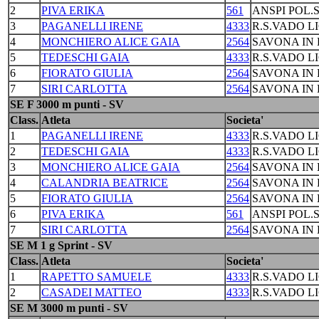
2
PIVA ERIKA
561
ANSPI POL.
3
PAGANELLI IRENE
4333
R.S.VADO L
4
MONCHIERO ALICE GAIA
2564
SAVONA IN 
5
TEDESCHI GAIA
4333
R.S.VADO L
6
FIORATO GIULIA
2564
SAVONA IN 
7
SIRI CARLOTTA
2564
SAVONA IN 
SE F 3000 m punti - SV
Class.
Atleta
Societa'
1
PAGANELLI IRENE
4333
R.S.VADO L
2
TEDESCHI GAIA
4333
R.S.VADO L
3
MONCHIERO ALICE GAIA
2564
SAVONA IN 
4
CALANDRIA BEATRICE
2564
SAVONA IN 
5
FIORATO GIULIA
2564
SAVONA IN 
6
PIVA ERIKA
561
ANSPI POL.
7
SIRI CARLOTTA
2564
SAVONA IN 
SE M 1 g Sprint - SV
Class.
Atleta
Societa'
1
RAPETTO SAMUELE
4333
R.S.VADO L
2
CASADEI MATTEO
4333
R.S.VADO L
SE M 3000 m punti - SV