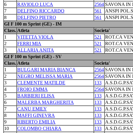
6
RAVIOLO LUCA
2564
SAVONA IN 
7
DELFINO RICCARDO
561
ANSPI POL.
8
DELFINO PIETRO
561
ANSPI POL.
GI F 100 m Sprint (GE) - IM
Class.
Atleta
Societa'
1
VITETTA VIOLA
521
ROT.CA VEN
2
FERRI MIA
521
ROT.CA VEN
3
ALLARIA ANITA
521
ROT.CA VEN
GI F 100 m Sprint (GE) - SV
Class.
Atleta
Societa'
1
BULGARI MARIA BIANCA
2564
SAVONA IN 
2
NEGRO MELISSA MARIA
2564
SAVONA IN 
3
CLEMENTE MATILDE
133
A.S.D.G.P.S
4
FROIO EMMA
2564
SAVONA IN 
5
BARBIERI ELISA
133
A.S.D.G.P.S
6
MALERBA MARGHERITA
133
A.S.D.G.P.S
7
CANU EMILY
133
A.S.D.G.P.S
8
MAFFI GINEVRA
133
A.S.D.G.P.S
9
RIBERTO EMILIA
133
A.S.D.G.P.S
10
COLOMBO CHIARA
133
A.S.D.G.P.S