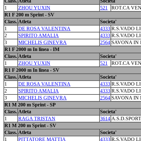
Class.
Atleta
Societa'
1
ZHOU YUXIN
521
ROT.CA VEN
R1 F 200 m Sprint - SV
Class.
Atleta
Societa'
1
DE ROSA VALENTINA
4333
R.S.VADO L
2
SPIRITO AMALIA
4333
R.S.VADO L
3
MICHELIS GINEVRA
2564
SAVONA IN 
R1 F 2000 m In linea - IM
Class.
Atleta
Societa'
1
ZHOU YUXIN
521
ROT.CA VEN
R1 F 2000 m In linea - SV
Class.
Atleta
Societa'
1
DE ROSA VALENTINA
4333
R.S.VADO L
2
SPIRITO AMALIA
4333
R.S.VADO L
3
MICHELIS GINEVRA
2564
SAVONA IN 
R1 M 200 m Sprint - SP
Class.
Atleta
Societa'
1
RAGA TRISTAN
3614
A.S.D.SPORT
R1 M 200 m Sprint - SV
Class.
Atleta
Societa'
1
PITTATORE MATTIA
4333
R.S.VADO L