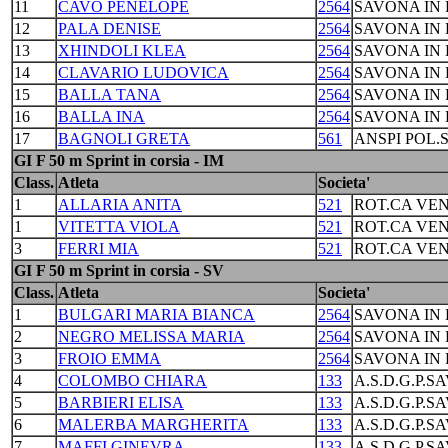
11
CAVO PENELOPE
2564
SAVONA IN 
12
PALA DENISE
2564
SAVONA IN 
13
XHINDOLI KLEA
2564
SAVONA IN 
14
CLAVARIO LUDOVICA
2564
SAVONA IN 
15
BALLA TANA
2564
SAVONA IN 
16
BALLA INA
2564
SAVONA IN 
17
BAGNOLI GRETA
561
ANSPI POL.
GI F 50 m Sprint in corsia - IM
Class.
Atleta
Societa'
1
ALLARIA ANITA
521
ROT.CA VEN
1
VITETTA VIOLA
521
ROT.CA VEN
3
FERRI MIA
521
ROT.CA VEN
GI F 50 m Sprint in corsia - SV
Class.
Atleta
Societa'
1
BULGARI MARIA BIANCA
2564
SAVONA IN 
2
NEGRO MELISSA MARIA
2564
SAVONA IN 
3
FROIO EMMA
2564
SAVONA IN 
4
COLOMBO CHIARA
133
A.S.D.G.P.S
5
BARBIERI ELISA
133
A.S.D.G.P.S
6
MALERBA MARGHERITA
133
A.S.D.G.P.S
7
MAFFI GINEVRA
133
A.S.D.G.P.S