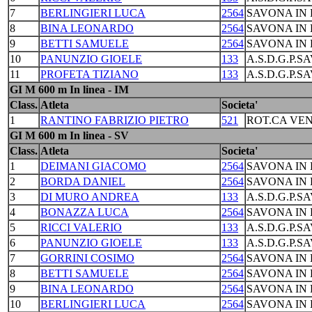
7
BERLINGIERI LUCA
2564
SAVONA IN 
8
BINA LEONARDO
2564
SAVONA IN 
9
BETTI SAMUELE
2564
SAVONA IN 
10
PANUNZIO GIOELE
133
A.S.D.G.P.S
11
PROFETA TIZIANO
133
A.S.D.G.P.S
GI M 600 m In linea - IM
Class.
Atleta
Societa'
1
RANTINO FABRIZIO PIETRO
521
ROT.CA VEN
GI M 600 m In linea - SV
Class.
Atleta
Societa'
1
DEIMANI GIACOMO
2564
SAVONA IN 
2
BORDA DANIEL
2564
SAVONA IN 
3
DI MURO ANDREA
133
A.S.D.G.P.S
4
BONAZZA LUCA
2564
SAVONA IN 
5
RICCI VALERIO
133
A.S.D.G.P.S
6
PANUNZIO GIOELE
133
A.S.D.G.P.S
7
GORRINI COSIMO
2564
SAVONA IN 
8
BETTI SAMUELE
2564
SAVONA IN 
9
BINA LEONARDO
2564
SAVONA IN 
10
BERLINGIERI LUCA
2564
SAVONA IN 