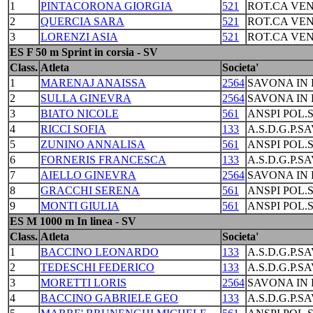
1
PINTACORONA GIORGIA
521
ROT.CA VEN
2
QUERCIA SARA
521
ROT.CA VEN
3
LORENZI ASIA
521
ROT.CA VEN
ES F 50 m Sprint in corsia - SV
Class.
Atleta
Societa'
1
MARENAJ ANAISSA
2564
SAVONA IN 
2
SULLA GINEVRA
2564
SAVONA IN 
3
BIATO NICOLE
561
ANSPI POL.
4
RICCI SOFIA
133
A.S.D.G.P.S
5
ZUNINO ANNALISA
561
ANSPI POL.
6
FORNERIS FRANCESCA
133
A.S.D.G.P.S
7
AIELLO GINEVRA
2564
SAVONA IN 
8
GRACCHI SERENA
561
ANSPI POL.
9
MONTI GIULIA
561
ANSPI POL.
ES M 1000 m In linea - SV
Class.
Atleta
Societa'
1
BACCINO LEONARDO
133
A.S.D.G.P.S
2
TEDESCHI FEDERICO
133
A.S.D.G.P.S
3
MORETTI LORIS
2564
SAVONA IN 
4
BACCINO GABRIELE GEO
133
A.S.D.G.P.S