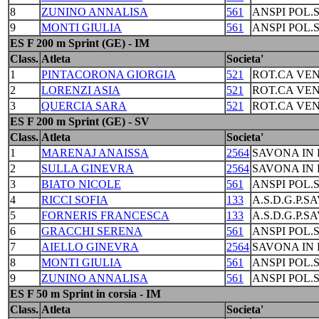
8
ZUNINO ANNALISA
561
ANSPI POL.
9
MONTI GIULIA
561
ANSPI POL.
ES F 200 m Sprint (GE) - IM
Class.
Atleta
Societa'
1
PINTACORONA GIORGIA
521
ROT.CA VEN
2
LORENZI ASIA
521
ROT.CA VEN
3
QUERCIA SARA
521
ROT.CA VEN
ES F 200 m Sprint (GE) - SV
Class.
Atleta
Societa'
1
MARENAJ ANAISSA
2564
SAVONA IN 
2
SULLA GINEVRA
2564
SAVONA IN 
3
BIATO NICOLE
561
ANSPI POL.
4
RICCI SOFIA
133
A.S.D.G.P.S
5
FORNERIS FRANCESCA
133
A.S.D.G.P.S
6
GRACCHI SERENA
561
ANSPI POL.
7
AIELLO GINEVRA
2564
SAVONA IN 
8
MONTI GIULIA
561
ANSPI POL.
9
ZUNINO ANNALISA
561
ANSPI POL.
ES F 50 m Sprint in corsia - IM
Class.
Atleta
Societa'