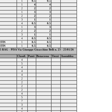
1
0.5
0.5
1
4
4
2
2
2
1
3
3
2
2
2
3
1
1
4
0.5
0.5
1
3
3
2
2
2
3
1
1
4
0.5
0.5
RTIN
1
0.5
0.5
RTIN
1
0.5
0.5
G - PISA Via Giuseppe Gioacchino Belli n. 23 - 25/01/26
Classif.
Punti
Bonacossa
Tiezzi
Assemblea
4
5
4
4
4
2
2
2
2
4
5
7
3
4