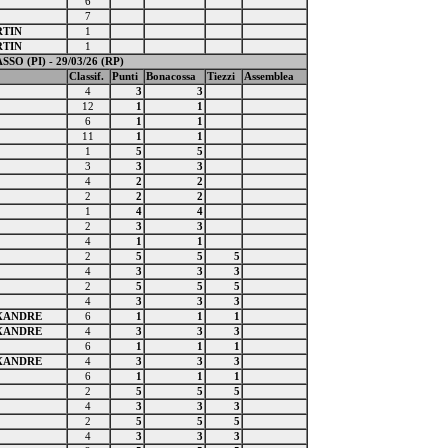
6
7
RTIN
1
RTIN
1
SSO (PI) - 29/03/26 (RP)
Classif.
Punti
Bonacossa
Tiezzi
Assemblea
4
3
3
12
1
1
6
1
1
11
1
1
1
5
5
3
3
3
4
2
2
2
2
2
1
4
4
2
3
3
4
1
1
2
5
5
5
4
3
3
3
2
5
5
5
4
3
3
3
EXANDRE
6
1
1
1
EXANDRE
4
3
3
3
6
1
1
1
EXANDRE
4
3
3
3
6
1
1
1
2
5
5
5
4
3
3
3
2
5
5
5
4
3
3
3