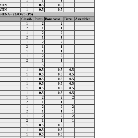
1
1
1
RTIN
1
0.5
0.5
RTIN
1
0.5
0.5
SIENA - 22/03/26 (PS)
Classif.
Punti
Bonacossa
Tiezzi
Assemblea
1
2
2
2
1
1
1
2
2
2
1
1
1
2
2
2
1
1
1
1
1
1
2
2
2
1
1
5
5
1
0.5
0.5
0.5
1
0.5
0.5
0.5
1
0.5
0.5
0.5
1
0.5
0.5
0.5
1
0.5
0.5
0.5
1
0.5
0.5
0.5
1
2
2
2
2
1
1
1
1
2
2
2
2
1
1
1
1
2
2
2
2
1
1
1
1
0.5
0.5
1
0.5
0.5
1
0.5
0.5