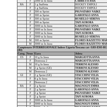
F
2000 m In linea
CARRETTI ASIA
RA
F
1 g Staffetta
HOCKEY EMPOLI
F
1 g Staffetta
HOCKEY EMPOLI
F
300 m Sprint
PIGNATARO NAIKE
F
300 m Sprint
GAROFALO ANNA
F
300 m Sprint
RUSIELLO SERENA
F
300 m Sprint
TAFI AURORA
F
3000 m In linea
GAROFALO ANNA
F
3000 m In linea
PIGNATARO NAIKE
F
3000 m In linea
TAFI AURORA
F
3000 m In linea
RUSIELLO SERENA
M
300 m Sprint
FLORES RAZZETTO MA
M
3000 m In linea
FLORES RAZZETTO MA
Campionato INTERREGIONALE Indoor Liguria/Toscana cat- GIO-ESO-R12-RA
(RI)
Categ.
Sesso
Gara
Atleta
ES
F
10 g In linea
MARGIOTTA ANNA
F
Destrezza 2
MARGIOTTA ANNA
M
10 g In linea
TERRENI ALESSIO
M
2 g Sprint (GE)
TERRENI ALESSIO
M
Destrezza 2
TERRENI ALESSIO
GI
F
2 g Sprint (GE)
STACCHINI VELIA
F
6 g In linea
STACCHINI VELIA
F
Destrezza 2
STACCHINI VELIA
RA
F
2 g Sprint
MAGNOLFI EMMA
F
2 g Sprint
GAROFALO ANNA
F
2 g Sprint
PIGNATARO NAIKE
F
2 g Sprint
TAFI AURORA
F
3000 m In linea
GAROFALO ANNA
F
3000 m In linea
MAGNOLFI EMMA