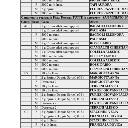
F
3000 m In linea
PIGNATARO NAIKE
F
3000 m In linea
TAFI AURORA
M
2 g Sprint
FLORES RAZZETTO MA
M
3000 m In linea
FLORES RAZZETTO MA
Campionato regionale Pista Toscana TUTTE le categorie - SAN MINIATO BA
Categ.
Sesso
Gara
Atleta
AL
F
1 g Crono atleti contrapposti
BAGNOLI ELEONORA
F
1 g Crono atleti contrapposti
PACE ASIA
F
5000 m punti
BAGNOLI ELEONORA
F
5000 m punti
PACE ASIA
M
1 g Crono atleti contrapposti
ROSSI DARIO
M
1 g Crono atleti contrapposti
CIAMPALINI CHRISTIAN
M
1 g Crono atleti contrapposti
COLELLA ALBERTO
M
3000 m Staffetta
HOCKEY EMPOLI
M
5000 m punti
COLELLA ALBERTO
M
5000 m punti
ROSSI DARIO
M
5000 m punti
CIAMPALINI CHRISTIAN
ES
F
10 g In linea
MARGIOTTA ANNA
F
2 g Sprint (Doppia Sprint) (GE)
MARGIOTTA ANNA
F
Destrezza 2
MARGIOTTA ANNA
M
10 g In linea
TERRENI ALESSIO
M
10 g In linea
FURIESI GIOVANNI AL
M
2 g Sprint (Doppia Sprint) (GE)
FURIESI GIOVANNI AL
M
2 g Sprint (Doppia Sprint) (GE)
TERRENI ALESSIO
M
Destrezza 2
FURIESI GIOVANNI AL
M
Destrezza 2
TERRENI ALESSIO
GI
F
2 g Sprint (Doppia Sprint) (GE)
STACCHINI VELIA
F
2 g Sprint (Doppia Sprint) (GE)
FRANCIA LUDOVICA
F
6 g In linea
STACCHINI VELIA
F
6 g In linea
FRANCIA LUDOVICA