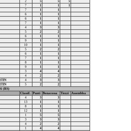
2
5
5
5
7
1
1
1
7
1
1
6
1
1
6
1
1
7
1
1
4
3
3
5
2
2
6
1
1
9
1
1
10
1
1
5
2
2
6
1
1
7
1
1
8
1
1
9
1
1
3
4
4
4
2
2
RTIN
4
3
3
RTIN
5
2
2
26 (RS)
Classif.
Punti
Bonacossa
Tiezzi
Assemblea
4
3
3
13
1
1
8
1
1
12
1
1
1
5
5
3
3
3
4
2
2
1
4
4