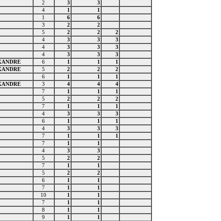
2
3
3
4
1
1
1
6
6
3
2
2
5
2
2
2
4
3
3
3
4
3
3
3
4
3
3
3
EXANDRE
6
1
1
1
EXANDRE
5
2
2
2
6
1
1
1
EXANDRE
3
4
4
4
7
1
1
1
5
2
2
2
7
1
1
1
4
3
3
3
6
1
1
1
4
3
3
3
7
1
1
1
7
1
1
4
3
3
5
2
2
7
1
1
5
2
2
6
1
1
7
1
1
10
1
1
7
1
1
8
1
1
9
1
1