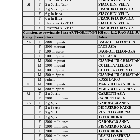
GI
F
2 g Sprint (GE)
STACCHINI VELIA
F
2 g Sprint (GE)
FRANCIA LUDOVICA
F
6 g In linea
STACCHINI VELIA
F
6 g In linea
FRANCIA LUDOVICA
F
Destrezza 3 - ZETA
STACCHINI VELIA
F
Destrezza 3 - ZETA
FRANCIA LUDOVICA
Campionato provinciale Pista AR/FI/GR/LI/MS/PI/SI cat. R12-RAG-ALL-JU
Categ.
Sesso
Gara
Atleta
AL
F
3000 m punti
BAGNOLI ELEONORA
F
3000 m punti
PACE ASIA
F
500 m Sprint
BAGNOLI ELEONORA
F
500 m Sprint
PACE ASIA
M
3000 m punti
CIAMPALINI CHRISTIAN
M
3000 m punti
COLELLA ALBERTO
M
500 m Sprint
COLELLA ALBERTO
M
500 m Sprint
CIAMPALINI CHRISTIAN
M
raduni
ROSSI DARIO
JU
M
3000 m punti
MARGIOTTA ANDREA
M
500 m Sprint
MARGIOTTA ANDREA
R1
F
2 g Sprint
CARRETTI ASIA
F
2000 m In linea
CARRETTI ASIA
RA
F
2 g Sprint
GAROFALO ANNA
F
2 g Sprint
PIGNATARO NAIKE
F
2 g Sprint
RUSIELLO SERENA
F
2 g Sprint
TAFI AURORA
F
3000 m In linea
GAROFALO ANNA
F
3000 m In linea
PIGNATARO NAIKE
F
3000 m In linea
TAFI AURORA
F
3000 m In linea
RUSIELLO SERENA