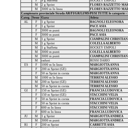
F
9 g Staffetta
HOCKEY EMPOLI
M
2 g Sprint
FLORES RAZZETTO MA
M
3000 m In linea
FLORES RAZZETTO MA
Campionato provinciale Strada AR/FI/GR/LI/MS/PI/SI TUTTE le categorie - 
Categ.
Sesso
Gara
Atleta
AL
F
1 g Sprint
BAGNOLI ELEONORA
F
1 g Sprint
PACE ASIA
F
3000 m punti
BAGNOLI ELEONORA
F
3000 m punti
PACE ASIA
M
1 g Sprint
CIAMPALINI CHRISTIAN
M
1 g Sprint
COLELLA ALBERTO
M
1 g Staffetta
HOCKEY EMPOLI
M
3000 m punti
COLELLA ALBERTO
M
3000 m punti
CIAMPALINI CHRISTIAN
M
raduni
ROSSI DARIO
ES
F
1000 m In linea
MARGIOTTA ANNA
F
200 m Sprint (GE)
MARGIOTTA ANNA
F
50 m Sprint in corsia
MARGIOTTA ANNA
M
1000 m In linea
TERRENI ALESSIO
M
200 m Sprint (GE)
TERRENI ALESSIO
M
50 m Sprint in corsia
TERRENI ALESSIO
GI
F
150 m Sprint (GE)
FRANCIA LUDOVICA
F
150 m Sprint (GE)
STACCHINI VELIA
F
50 m Sprint in corsia
FRANCIA LUDOVICA
F
50 m Sprint in corsia
STACCHINI VELIA
F
600 m In linea
STACCHINI VELIA
F
600 m In linea
FRANCIA LUDOVICA
JU
M
1 g Sprint
MARGIOTTA ANDREA
M
3000 m punti
MARGIOTTA ANDREA
R1
F
200 m Sprint
CARRETTI ASIA