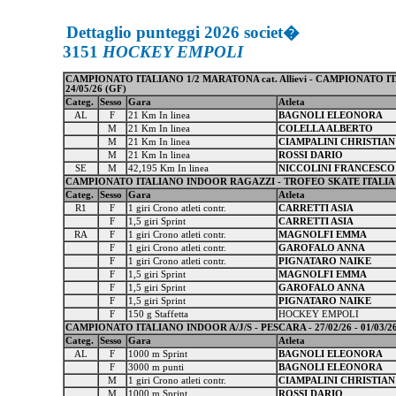
Dettaglio punteggi 2026 societ�
3151
HOCKEY EMPOLI
CAMPIONATO ITALIANO 1/2 MARATONA cat. Allievi - CAMPIONATO IT
24/05/26 (GF)
Categ.
Sesso
Gara
Atleta
AL
F
21 Km In linea
BAGNOLI ELEONORA
M
21 Km In linea
COLELLA ALBERTO
M
21 Km In linea
CIAMPALINI CHRISTIAN
M
21 Km In linea
ROSSI DARIO
SE
M
42,195 Km In linea
NICCOLINI FRANCESCO
CAMPIONATO ITALIANO INDOOR RAGAZZI - TROFEO SKATE ITALIA R12 
Categ.
Sesso
Gara
Atleta
R1
F
1 giri Crono atleti contr.
CARRETTI ASIA
F
1,5 giri Sprint
CARRETTI ASIA
RA
F
1 giri Crono atleti contr.
MAGNOLFI EMMA
F
1 giri Crono atleti contr.
GAROFALO ANNA
F
1 giri Crono atleti contr.
PIGNATARO NAIKE
F
1,5 giri Sprint
MAGNOLFI EMMA
F
1,5 giri Sprint
GAROFALO ANNA
F
1,5 giri Sprint
PIGNATARO NAIKE
F
150 g Staffetta
HOCKEY EMPOLI
CAMPIONATO ITALIANO INDOOR A/J/S - PESCARA - 27/02/26 - 01/03/26 
Categ.
Sesso
Gara
Atleta
AL
F
1000 m Sprint
BAGNOLI ELEONORA
F
3000 m punti
BAGNOLI ELEONORA
M
1 giri Crono atleti contr.
CIAMPALINI CHRISTIAN
M
1000 m Sprint
ROSSI DARIO