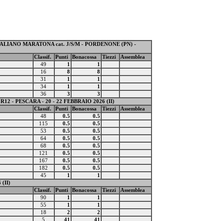
ALIANO MARATONA cat. J/S/M - PORDENONE (PN) -
Classif.
Punti
Bonacossa
Tiezzi
Assemblea
49
1
1
16
8
8
31
1
1
34
1
1
36
3
3
- PESCARA - 20 - 22 FEBBRAIO 2026 (II)
Classif.
Punti
Bonacossa
Tiezzi
Assemblea
48
0.5
0.5
115
0.5
0.5
53
0.5
0.5
64
0.5
0.5
68
0.5
0.5
121
0.5
0.5
167
0.5
0.5
182
0.5
0.5
45
1
1
(II)
Classif.
Punti
Bonacossa
Tiezzi
Assemblea
90
1
1
55
1
1
18
2
2
5
41
41