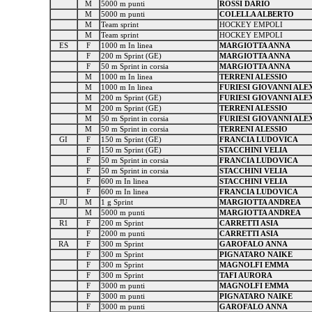
M
5000 m punti
ROSSI DARIO
M
5000 m punti
COLELLA ALBERTO
M
Team sprint
HOCKEY EMPOLI
M
Team sprint
HOCKEY EMPOLI
ES
F
1000 m In linea
MARGIOTTA ANNA
F
200 m Sprint (GE)
MARGIOTTA ANNA
F
50 m Sprint in corsia
MARGIOTTA ANNA
M
1000 m In linea
TERRENI ALESSIO
M
1000 m In linea
FURIESI GIOVANNI AL
M
200 m Sprint (GE)
FURIESI GIOVANNI AL
M
200 m Sprint (GE)
TERRENI ALESSIO
M
50 m Sprint in corsia
FURIESI GIOVANNI AL
M
50 m Sprint in corsia
TERRENI ALESSIO
GI
F
150 m Sprint (GE)
FRANCIA LUDOVICA
F
150 m Sprint (GE)
STACCHINI VELIA
F
50 m Sprint in corsia
FRANCIA LUDOVICA
F
50 m Sprint in corsia
STACCHINI VELIA
F
600 m In linea
STACCHINI VELIA
F
600 m In linea
FRANCIA LUDOVICA
JU
M
1 g Sprint
MARGIOTTA ANDREA
M
5000 m punti
MARGIOTTA ANDREA
R1
F
200 m Sprint
CARRETTI ASIA
F
2000 m punti
CARRETTI ASIA
RA
F
300 m Sprint
GAROFALO ANNA
F
300 m Sprint
PIGNATARO NAIKE
F
300 m Sprint
MAGNOLFI EMMA
F
300 m Sprint
TAFI AURORA
F
3000 m punti
MAGNOLFI EMMA
F
3000 m punti
PIGNATARO NAIKE
F
3000 m punti
GAROFALO ANNA