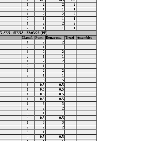
1
2
2
2
2
1
1
1
1
2
2
2
2
1
1
1
1
2
2
2
2
1
1
1
N-SEN - SIENA - 22/03/26 (PP)
Classif.
Punti
Bonacossa
Tiezzi
Assemblea
1
2
2
2
1
1
1
2
2
2
1
1
1
2
2
2
1
1
1
2
2
2
1
1
5
5
1
0.5
0.5
1
0.5
0.5
1
0.5
0.5
1
0.5
0.5
1
3
3
2
2
2
3
1
1
4
0.5
0.5
1
3
3
2
2
2
3
1
1
4
0.5
0.5