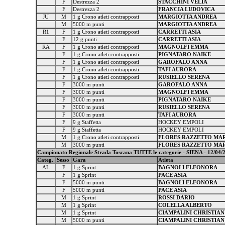
F
Destrezza 2
STACCHINI VELIA
F
Destrezza 2
FRANCIA LUDOVICA
JU
M
1 g Crono atleti contrapposti
MARGIOTTA ANDREA
M
5000 m punti
MARGIOTTA ANDREA
R1
F
1 g Crono atleti contrapposti
CARRETTI ASIA
F
12 g punti
CARRETTI ASIA
RA
F
1 g Crono atleti contrapposti
MAGNOLFI EMMA
F
1 g Crono atleti contrapposti
PIGNATARO NAIKE
F
1 g Crono atleti contrapposti
GAROFALO ANNA
F
1 g Crono atleti contrapposti
TAFI AURORA
F
1 g Crono atleti contrapposti
RUSIELLO SERENA
F
3000 m punti
GAROFALO ANNA
F
3000 m punti
MAGNOLFI EMMA
F
3000 m punti
PIGNATARO NAIKE
F
3000 m punti
RUSIELLO SERENA
F
3000 m punti
TAFI AURORA
F
9 g Staffetta
HOCKEY EMPOLI
F
9 g Staffetta
HOCKEY EMPOLI
M
1 g Crono atleti contrapposti
FLORES RAZZETTO MA
M
3000 m punti
FLORES RAZZETTO MA
Campionato Regionale Strada Toscana TUTTE le categorie - SIENA - 12/04/
Categ.
Sesso
Gara
Atleta
AL
F
1 g Sprint
BAGNOLI ELEONORA
F
1 g Sprint
PACE ASIA
F
5000 m punti
BAGNOLI ELEONORA
F
5000 m punti
PACE ASIA
M
1 g Sprint
ROSSI DARIO
M
1 g Sprint
COLELLA ALBERTO
M
1 g Sprint
CIAMPALINI CHRISTIAN
M
5000 m punti
CIAMPALINI CHRISTIAN