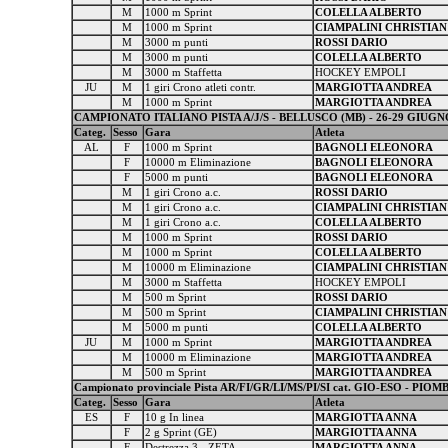
M
1000 m Sprint
COLELLA ALBERTO
M
1000 m Sprint
CIAMPALINI CHRISTIAN
M
3000 m punti
ROSSI DARIO
M
3000 m punti
COLELLA ALBERTO
M
3000 m Staffetta
HOCKEY EMPOLI
JU
M
1 giri Crono atleti contr.
MARGIOTTA ANDREA
M
1000 m Sprint
MARGIOTTA ANDREA
CAMPIONATO ITALIANO PISTA A/J/S - BELLUSCO (MB) - 26-29 GIUGNO
Categ.
Sesso
Gara
Atleta
AL
F
1000 m Sprint
BAGNOLI ELEONORA
F
10000 m Eliminazione
BAGNOLI ELEONORA
F
5000 m punti
BAGNOLI ELEONORA
M
1 giri Crono a.c.
ROSSI DARIO
M
1 giri Crono a.c.
CIAMPALINI CHRISTIAN
M
1 giri Crono a.c.
COLELLA ALBERTO
M
1000 m Sprint
ROSSI DARIO
M
1000 m Sprint
COLELLA ALBERTO
M
10000 m Eliminazione
CIAMPALINI CHRISTIAN
M
3000 m Staffetta
HOCKEY EMPOLI
M
500 m Sprint
ROSSI DARIO
M
500 m Sprint
CIAMPALINI CHRISTIAN
M
5000 m punti
COLELLA ALBERTO
JU
M
1000 m Sprint
MARGIOTTA ANDREA
M
10000 m Eliminazione
MARGIOTTA ANDREA
M
500 m Sprint
MARGIOTTA ANDREA
Campionato provinciale Pista AR/FI/GR/LI/MS/PI/SI cat. GIO-ESO - PIOMB
Categ.
Sesso
Gara
Atleta
ES
F
10 g In linea
MARGIOTTA ANNA
F
2 g Sprint (GE)
MARGIOTTA ANNA
F
Destrezza 3 - ZETA
MARGIOTTA ANNA