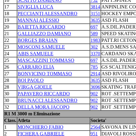
16
SCATTO DAMIANO
752
PATT.SPINEA
17
SIVIGLIA LUCA
3814
ANPINLINE C
18
PECCIANTI ALESSANDRO
3151
HOCKEY EMPO
19
MANNAI ALESSIO
3635
ASD FLASH
20
BAIETTA RICCARDO
697
A.S.DIL.PADE
21
GALLIAZZO DAMIANO
589
SPEED SKATI
22
BORGES BRAIAN
1983
PATT.RI CETO
23
MOSCONI SAMUELE
302
A.S.D.MENS SA
24
ABIS SAMUELE
3370
CARDANO SKA
25
MASCAZZINI TOMMASO
697
A.S.DIL.PADE
26
CARRARO ELIA
785
GS SCALTENI
27
BONVICINO TOMMASO
2914
ASD RIVOLIR
28
BOI PAOLO
3635
ASD FLASH
28
VIRGA GIOELE
3696
SKATING TRA
30
PAPAVERO RICCARDO
902
ROT .SETTEM
30
BRUNACCI ALESSANDRO
902
ROT .SETTEM
32
DELLA MORA JACOPO
902
ROT .SETTEM
R1 M 3000 m Eliminazione
Class.
Atleta
Societa'
1
MONCHIERO FABIO
2564
SAVONA IN LI
2
FICHERA GABRIELE
951
DIAVOLI ROSS