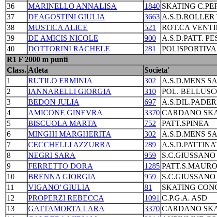
36
MARINELLO ANNALISA
1840
SKATING C.PE
37
DEAGOSTINI GIULIA
3663
A.S.D.ROLLER
38
MUSTICA ALICE
521
ROT.CA VENTI
39
DE AMICIS NICOLE
900
A.S.D.PATT. P
40
DOTTORINI RACHELE
281
POLISPORTIVA
R1 F 2000 m punti
Class.
Atleta
Societa'
1
RUTILO ERMINIA
302
A.S.D.MENS SA
2
IANNARELLI GIORGIA
310
POL. BELLUS
3
BEDON JULIA
697
A.S.DIL.PADE
4
AMICONE GINEVRA
3370
CARDANO SKA
5
BISCUOLA MARTA
752
PATT.SPINEA
6
MINGHI MARGHERITA
302
A.S.D.MENS SA
7
CECCHELLI AZZURRA
289
A.S.D.PATTINA
8
NEGRI SARA
959
S.C.GIUSSANO
9
FERRETTO DORA
1285
PATT.S.MAURO
10
BRENNA GIORGIA
959
S.C.GIUSSANO
11
VIGANO' GIULIA
81
SKATING CON
12
PROPERZI REBECCA
1091
C.P.G.A. ASD
13
GATTAMORTA LARA
3370
CARDANO SKA