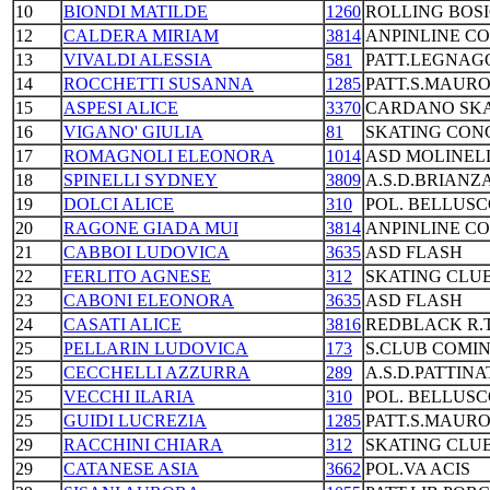
10
BIONDI MATILDE
1260
ROLLING BOS
12
CALDERA MIRIAM
3814
ANPINLINE C
13
VIVALDI ALESSIA
581
PATT.LEGNAG
14
ROCCHETTI SUSANNA
1285
PATT.S.MAURO
15
ASPESI ALICE
3370
CARDANO SKA
16
VIGANO' GIULIA
81
SKATING CON
17
ROMAGNOLI ELEONORA
1014
ASD MOLINEL
18
SPINELLI SYDNEY
3809
A.S.D.BRIANZA
19
DOLCI ALICE
310
POL. BELLUS
20
RAGONE GIADA MUI
3814
ANPINLINE C
21
CABBOI LUDOVICA
3635
ASD FLASH
22
FERLITO AGNESE
312
SKATING CLUB
23
CABONI ELEONORA
3635
ASD FLASH
24
CASATI ALICE
3816
REDBLACK R.
25
PELLARIN LUDOVICA
173
S.CLUB COMI
25
CECCHELLI AZZURRA
289
A.S.D.PATTINA
25
VECCHI ILARIA
310
POL. BELLUS
25
GUIDI LUCREZIA
1285
PATT.S.MAURO
29
RACCHINI CHIARA
312
SKATING CLUB
29
CATANESE ASIA
3662
POL.VA ACIS