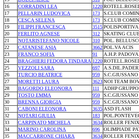
16
CORRADINI LEA
1220
ROTELL.ROSE
17
PELLARIN LUDOVICA
173
S.CLUB COMI
18
CESCA SELENA
173
S.CLUB COMI
19
FILIPPI FRANCESCA
3515
POLISPORTIVA
20
FERLITO AGNESE
312
SKATING CLUB
21
NOTARISTEFANO NICOLE
310
POL. BELLUS
22
CATANESE ASIA
3662
POL.VA ACIS
23
FRANCO SOFIA
91
A.H.P. PADOVA
24
BRAGHIERI FEDORA TINDARA
1220
ROTELL.ROSE
25
VEZZOLI SARA
697
A.S.DIL.PADE
26
TURCIO BEATRICE
959
S.C.GIUSSANO
27
MORETTI LAURA
3623
NOI TEAM BO
28
BAGORDO ELEONORA
111
ADHP GRUPPO
29
TOSTO EMMA
959
S.C.GIUSSANO
30
BRENNA GIORGIA
959
S.C.GIUSSANO
31
CABONI ELEONORA
3635
ASD FLASH
32
NOTARI GIULIA
183
POL.PONTEVE
33
CARPINATO MICHELA
3634
ROLLER FENI
34
MARINO CAROLINA
696
OLIMPIADE PA
35
MACCARRONE CHIARA
3634
ROLLER FENI