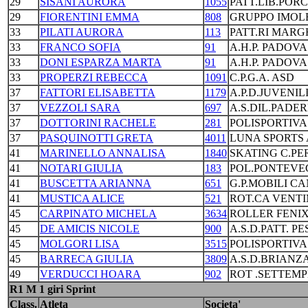
29
SISANI AURORA
1055
PATT.LIB.PORC
29
FIORENTINI EMMA
808
GRUPPO IMOLE
33
PILATI AURORA
113
PATT.RI MAR
33
FRANCO SOFIA
91
A.H.P. PADOVA
33
DONI ESPARZA MARTA
91
A.H.P. PADOVA
33
PROPERZI REBECCA
1091
C.P.G.A. ASD
37
FATTORI ELISABETTA
1179
A.P.D.JUVENIL
37
VEZZOLI SARA
697
A.S.DIL.PADE
37
DOTTORINI RACHELE
281
POLISPORTIVA
37
PASQUINOTTI GRETA
4011
LUNA SPORTS
41
MARINELLO ANNALISA
1840
SKATING C.PE
41
NOTARI GIULIA
183
POL.PONTEVE
41
BUSCETTA ARIANNA
651
G.P.MOBILI CA
41
MUSTICA ALICE
521
ROT.CA VENTI
45
CARPINATO MICHELA
3634
ROLLER FENI
45
DE AMICIS NICOLE
900
A.S.D.PATT. P
45
MOLGORI LISA
3515
POLISPORTIVA
45
BARRECA GIULIA
3809
A.S.D.BRIANZA
49
VERDUCCI HOARA
902
ROT .SETTEM
R1 M 1 giri Sprint
Class.
Atleta
Societa'