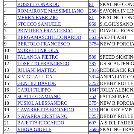
3
BOSSI LEONARDO
81
SKATING CON
4
ROMAIRONE MASSIMILIANO
2564
SAVONA IN LI
5
MERRA FABRIZIO
81
SKATING CON
6
STOCCO SAMUELE
959
S.C.GIUSSANO
7
PRIVITERA FRANCESCO
951
DIAVOLI ROSS
8
BERGAMASCHI LEONARDO
3635
ASD FLASH
9
BERTOLO FRANCESCO
3754
NEW R.PORCIA
10
MORELLI NICOLA
11
FALANGA PIETRO
589
SPEED SKATI
12
TOSETTO FRANCESCO
785
GS SCALTENI
13
IULIANI MATTEO
3816
REDBLACK R.
14
SIVIGLIA LUCA
3814
ANPINLINE C
15
GENTILI DAVIDE
3257
DEBBY ROLLE
16
CARLI FILIPPO
1647
JOLLY ALBIG
17
SCATTO DAMIANO
752
PATT.SPINEA
18
PUSIOL ALESSANDRO
3754
NEW R.PORCIA
19
CAVARRETTA EDOARDO
3151
HOCKEY EMPO
20
NAVARRA CRISTIANO
3257
DEBBY ROLLE
21
BAIETTA RICCARDO
697
A.S.DIL.PADE
22
VIRGA GIOELE
3696
SKATING TRA