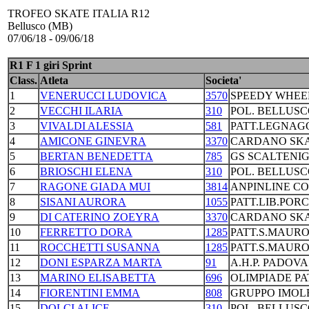
TROFEO SKATE ITALIA R12
Bellusco (MB)
07/06/18 - 09/06/18
R1 F 1 giri Sprint
Class.
Atleta
Societa'
1
VENERUCCI LUDOVICA
3570
SPEEDY WHEE
2
VECCHI ILARIA
310
POL. BELLUS
3
VIVALDI ALESSIA
581
PATT.LEGNAG
4
AMICONE GINEVRA
3370
CARDANO SKA
5
BERTAN BENEDETTA
785
GS SCALTENI
6
BRIOSCHI ELENA
310
POL. BELLUS
7
RAGONE GIADA MUI
3814
ANPINLINE C
8
SISANI AURORA
1055
PATT.LIB.PORC
9
DI CATERINO ZOEYRA
3370
CARDANO SKA
10
FERRETTO DORA
1285
PATT.S.MAURO
11
ROCCHETTI SUSANNA
1285
PATT.S.MAURO
12
DONI ESPARZA MARTA
91
A.H.P. PADOVA
13
MARINO ELISABETTA
696
OLIMPIADE PA
14
FIORENTINI EMMA
808
GRUPPO IMOLE
15
DOLCI ALICE
310
POL. BELLUS