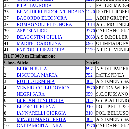
35
PILATI AURORA
113
PATT.RI MAR
35
BRAGHIERI FEDORA TINDARA
1220
ROTELL.ROSE
37
BAGORDO ELEONORA
111
ADHP GRUPPO
37
ROMAGNOLI ELEONORA
1014
ASD MOLINEL
39
ASPESI ALICE
3370
CARDANO SKA
39
DEAGOSTINI GIULIA
3663
A.S.D.ROLLER
41
MARINO CAROLINA
696
OLIMPIADE PA
41
FATTORI ELISABETTA
1179
A.P.D.JUVENIL
R1 F 3000 m Eliminazione
Class.
Atleta
Societa'
1
BEDON JULIA
697
A.S.DIL.PADE
2
BISCUOLA MARTA
752
PATT.SPINEA
3
RUTILO ERMINIA
302
A.S.D.MENS SA
4
VENERUCCI LUDOVICA
3570
SPEEDY WHEE
5
NEGRI SARA
959
S.C.GIUSSANO
6
BERTAN BENEDETTA
785
GS SCALTENI
7
BRIOSCHI ELENA
310
POL. BELLUS
8
IANNARELLI GIORGIA
310
POL. BELLUS
9
MINGHI MARGHERITA
302
A.S.D.MENS SA
10
GATTAMORTA LARA
3370
CARDANO SKA