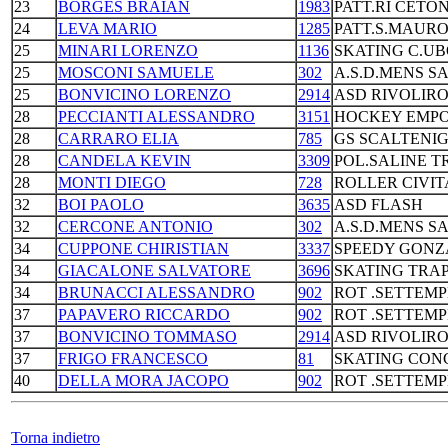
23
BORGES BRAIAN
1983
PATT.RI CETO
24
LEVA MARIO
1285
PATT.S.MAURO
25
MINARI LORENZO
1136
SKATING C.U
25
MOSCONI SAMUELE
302
A.S.D.MENS SA
25
BONVICINO LORENZO
2914
ASD RIVOLIR
28
PECCIANTI ALESSANDRO
3151
HOCKEY EMPO
28
CARRARO ELIA
785
GS SCALTENI
28
CANDELA KEVIN
3309
POL.SALINE T
28
MONTI DIEGO
728
ROLLER CIVI
32
BOI PAOLO
3635
ASD FLASH
32
CERCONE ANTONIO
302
A.S.D.MENS SA
34
CUPPONE CHIRISTIAN
3337
SPEEDY GONZ
34
GIACALONE SALVATORE
3696
SKATING TRA
34
BRUNACCI ALESSANDRO
902
ROT .SETTEM
37
PAPAVERO RICCARDO
902
ROT .SETTEM
37
BONVICINO TOMMASO
2914
ASD RIVOLIR
37
FRIGO FRANCESCO
81
SKATING CON
40
DELLA MORA JACOPO
902
ROT .SETTEM
Torna indietro