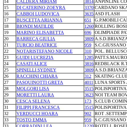
14
CALDERA MIRIAM
3814
ANPINLINE C
15
DI CATERINO ZOEYRA
3370
CARDANO SKA
16
CABBOI LUDOVICA
3635
ASD FLASH
17
BUSCETTA ARIANNA
651
G.P.MOBILI CA
18
BIONDI MATILDE
1260
ROLLING BOS
19
MARINO ELISABETTA
696
OLIMPIADE PA
20
BARRECA GIULIA
3809
A.S.D.BRIANZA
21
TURCIO BEATRICE
959
S.C.GIUSSANO
22
NOTARISTEFANO NICOLE
310
POL. BELLUS
23
GUIDI LUCREZIA
1285
PATT.S.MAURO
24
CASATI ALICE
3816
REDBLACK R.
25
SPINELLI SYDNEY
3809
A.S.D.BRIANZA
26
RACCHINI CHIARA
312
SKATING CLUB
27
PASQUINOTTI GRETA
4011
LUNA SPORTS
28
MOLGORI LISA
3515
POLISPORTIVA
29
MORETTI LAURA
3623
NOI TEAM BO
30
CESCA SELENA
173
S.CLUB COMI
31
FILIPPI FRANCESCA
3515
POLISPORTIVA
32
VERDUCCI HOARA
902
ROT .SETTEM
33
TOSTO EMMA
959
S.C.GIUSSANO
33
CORRADINI LEA
1220
ROTELL.ROSE