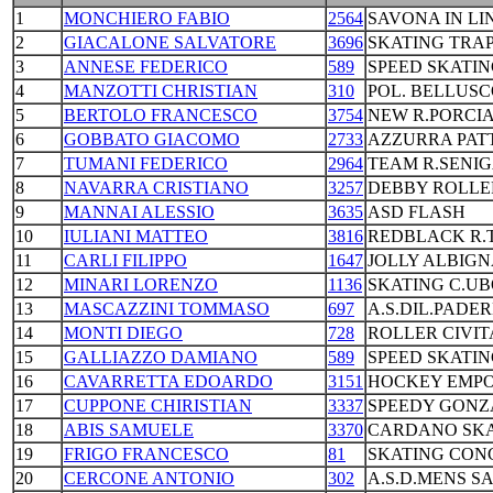
1
MONCHIERO FABIO
2564
SAVONA IN LI
2
GIACALONE SALVATORE
3696
SKATING TRA
3
ANNESE FEDERICO
589
SPEED SKATI
4
MANZOTTI CHRISTIAN
310
POL. BELLUS
5
BERTOLO FRANCESCO
3754
NEW R.PORCIA
6
GOBBATO GIACOMO
2733
AZZURRA PATT
7
TUMANI FEDERICO
2964
TEAM R.SENI
8
NAVARRA CRISTIANO
3257
DEBBY ROLLE
9
MANNAI ALESSIO
3635
ASD FLASH
10
IULIANI MATTEO
3816
REDBLACK R.
11
CARLI FILIPPO
1647
JOLLY ALBIG
12
MINARI LORENZO
1136
SKATING C.U
13
MASCAZZINI TOMMASO
697
A.S.DIL.PADE
14
MONTI DIEGO
728
ROLLER CIVI
15
GALLIAZZO DAMIANO
589
SPEED SKATI
16
CAVARRETTA EDOARDO
3151
HOCKEY EMPO
17
CUPPONE CHIRISTIAN
3337
SPEEDY GONZ
18
ABIS SAMUELE
3370
CARDANO SKA
19
FRIGO FRANCESCO
81
SKATING CON
20
CERCONE ANTONIO
302
A.S.D.MENS SA