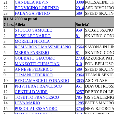
21
CANDELA KEVIN
3309
POL.SALINE T
22
BONVICINO LORENZO
2914
ASD RIVOLIR
23
FALANGA PIETRO
589
SPEED SKATI
R1 M 2000 m punti
Class.
Atleta
Societa'
1
STOCCO SAMUELE
959
S.C.GIUSSANO
2
BOSSI LEONARDO
81
SKATING CON
3
MORELLI NICOLA
4
ROMAIRONE MASSIMILIANO
2564
SAVONA IN LI
5
MERRA FABRIZIO
81
SKATING CON
6
GOBBATO GIACOMO
2733
AZZURRA PATT
7
MANZOTTI CHRISTIAN
310
POL. BELLUS
8
ANNESE FEDERICO
589
SPEED SKATI
9
TUMANI FEDERICO
2964
TEAM R.SENI
10
BERGAMASCHI LEONARDO
3635
ASD FLASH
11
PRIVITERA FRANCESCO
951
DIAVOLI ROSS
12
GENTILI DAVIDE
3257
DEBBY ROLLE
13
TOSETTO FRANCESCO
785
GS SCALTENI
14
LEVA MARIO
1285
PATT.S.MAURO
15
PUSIOL ALESSANDRO
3754
NEW R.PORCIA