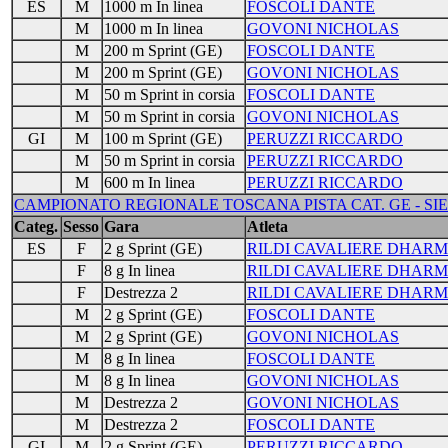
ES
M
1000 m In linea
FOSCOLI DANTE
M
1000 m In linea
GOVONI NICHOLAS
M
200 m Sprint (GE)
FOSCOLI DANTE
M
200 m Sprint (GE)
GOVONI NICHOLAS
M
50 m Sprint in corsia
FOSCOLI DANTE
M
50 m Sprint in corsia
GOVONI NICHOLAS
GI
M
100 m Sprint (GE)
PERUZZI RICCARDO
M
50 m Sprint in corsia
PERUZZI RICCARDO
M
600 m In linea
PERUZZI RICCARDO
CAMPIONATO REGIONALE TOSCANA PISTA CAT. GE - SIENA
Categ.
Sesso
Gara
Atleta
ES
F
2 g Sprint (GE)
RILDI CAVALIERE DHAR
F
8 g In linea
RILDI CAVALIERE DHAR
F
Destrezza 2
RILDI CAVALIERE DHAR
M
2 g Sprint (GE)
FOSCOLI DANTE
M
2 g Sprint (GE)
GOVONI NICHOLAS
M
8 g In linea
FOSCOLI DANTE
M
8 g In linea
GOVONI NICHOLAS
M
Destrezza 2
GOVONI NICHOLAS
M
Destrezza 2
FOSCOLI DANTE
GI
M
2 g Sprint (GE)
PERUZZI RICCARDO