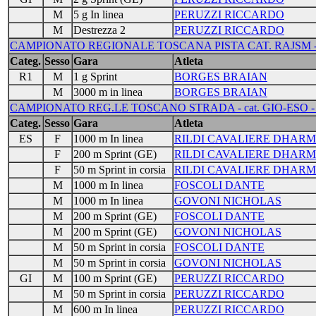
M
5 g In linea
PERUZZI RICCARDO
M
Destrezza 2
PERUZZI RICCARDO
CAMPIONATO REGIONALE TOSCANA PISTA CAT. RAJSM - SI
Categ.
Sesso
Gara
Atleta
R1
M
1 g Sprint
BORGES BRAIAN
M
3000 m in linea
BORGES BRAIAN
CAMPIONATO REG.LE TOSCANO STRADA - cat. GIO-ESO - P
Categ.
Sesso
Gara
Atleta
ES
F
1000 m In linea
RILDI CAVALIERE DHAR
F
200 m Sprint (GE)
RILDI CAVALIERE DHAR
F
50 m Sprint in corsia
RILDI CAVALIERE DHAR
M
1000 m In linea
FOSCOLI DANTE
M
1000 m In linea
GOVONI NICHOLAS
M
200 m Sprint (GE)
FOSCOLI DANTE
M
200 m Sprint (GE)
GOVONI NICHOLAS
M
50 m Sprint in corsia
FOSCOLI DANTE
M
50 m Sprint in corsia
GOVONI NICHOLAS
GI
M
100 m Sprint (GE)
PERUZZI RICCARDO
M
50 m Sprint in corsia
PERUZZI RICCARDO
M
600 m In linea
PERUZZI RICCARDO