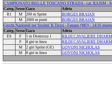
CAMPIONATO REG.LE TOSCANO STRADA - cat. RAJSM - Marin
Categ.
Sesso
Gara
Atleta
R1
M
200 m Sprint
BORGES BRAIAN
M
2000 m punti
BORGES BRAIAN
Giochi Nazionali per Societa' B.Tiezzi - Fanano (MO) - 14/16 giug
Categ.
Sesso
Gara
Atleta
ES
F
1 m Destrezza 1
RILDI CAVALIERE DHAR
F
8 giri in linea
RILDI CAVALIERE DHAR
M
2 giri Sprint (GE)
GOVONI NICHOLAS
M
8 giri in linea
GOVONI NICHOLAS