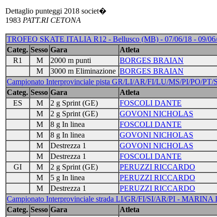
Dettaglio punteggi 2018 societ�
1983
PATT.RI CETONA
TROFEO SKATE ITALIA R12 - Bellusco (MB) - 07/06/18 - 09/06/
Categ.
Sesso
Gara
Atleta
R1
M
2000 m punti
BORGES BRAIAN
M
3000 m Eliminazione
BORGES BRAIAN
Campionato Interprovinciale pista GR/LI/AR/FI/LU/MS/PI/PO/PT
Categ.
Sesso
Gara
Atleta
ES
M
2 g Sprint (GE)
FOSCOLI DANTE
M
2 g Sprint (GE)
GOVONI NICHOLAS
M
8 g In linea
FOSCOLI DANTE
M
8 g In linea
GOVONI NICHOLAS
M
Destrezza 1
GOVONI NICHOLAS
M
Destrezza 1
FOSCOLI DANTE
GI
M
2 g Sprint (GE)
PERUZZI RICCARDO
M
5 g In linea
PERUZZI RICCARDO
M
Destrezza 1
PERUZZI RICCARDO
Campionato Interprovinciale strada LI/GR/FI/SI/AR/PI - MAR
Categ.
Sesso
Gara
Atleta