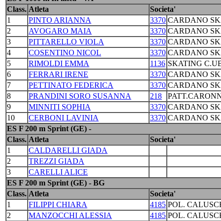
Class.
Atleta
Societa'
1
PINTO ARIANNA
3370
CARDANO SKA
2
AVOGARO MAIA
3370
CARDANO SKA
3
PITTARELLO VIOLA
3370
CARDANO SKA
4
COSENTINO NICOL
3370
CARDANO SKA
5
RIMOLDI EMMA
1136
SKATING C.
6
FERRARI IRENE
3370
CARDANO SKA
7
PETTINATO FEDERICA
3370
CARDANO SKA
8
PRANDINI SORO SUSANNA
218
PATT.CARONN
9
MINNITI SOPHIA
3370
CARDANO SKA
10
CERBONI LAVINIA
3370
CARDANO SKA
ES F 200 m Sprint (GE) -
Class.
Atleta
Societa'
1
CALDARELLI GIADA
2
TREZZI GIADA
3
CARELLI ALICE
ES F 200 m Sprint (GE) - BG
Class.
Atleta
Societa'
1
FILIPPI CHIARA
4185
POL. CALUSC
2
MANZOCCHI ALESSIA
4185
POL. CALUSC