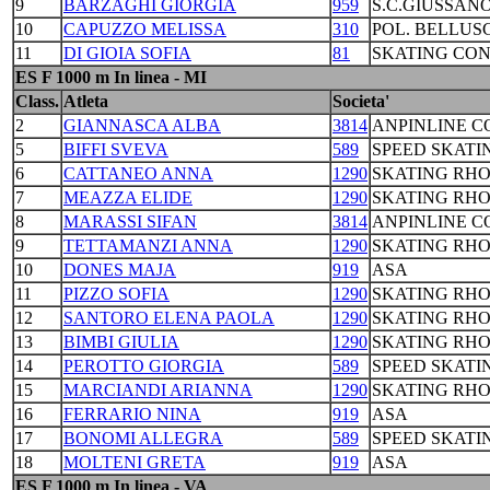
9
BARZAGHI GIORGIA
959
S.C.GIUSSAN
10
CAPUZZO MELISSA
310
POL. BELLUS
11
DI GIOIA SOFIA
81
SKATING CO
ES F 1000 m In linea - MI
Class.
Atleta
Societa'
2
GIANNASCA ALBA
3814
ANPINLINE 
5
BIFFI SVEVA
589
SPEED SKATI
6
CATTANEO ANNA
1290
SKATING RH
7
MEAZZA ELIDE
1290
SKATING RH
8
MARASSI SIFAN
3814
ANPINLINE 
9
TETTAMANZI ANNA
1290
SKATING RH
10
DONES MAJA
919
ASA
11
PIZZO SOFIA
1290
SKATING RH
12
SANTORO ELENA PAOLA
1290
SKATING RH
13
BIMBI GIULIA
1290
SKATING RH
14
PEROTTO GIORGIA
589
SPEED SKATI
15
MARCIANDI ARIANNA
1290
SKATING RH
16
FERRARIO NINA
919
ASA
17
BONOMI ALLEGRA
589
SPEED SKATI
18
MOLTENI GRETA
919
ASA
ES F 1000 m In linea - VA