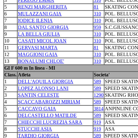
3
PEREGO EMMA
310
POL. BELLUS
5
RENZI MARGHERITA
81
SKATING CO
6
MULAZZANI GAIA
310
POL. BELLUS
7
IODICE ILENIA
310
POL. BELLUS
8
DAL SANTO GIORGIA
959
S.C.GIUSSAN
9
LA BELLA GIULIA
310
POL. BELLUS
10
CASATI MICOL JOAN
310
POL. BELLUS
11
GERVASI MARTA
81
SKATING CO
12
MAGGIONI GAIA
310
POL. BELLUS
13
BONALUMI CHLOE'
310
POL. BELLUS
GI F 600 m In linea - MI
Class.
Atleta
Societa'
1
DELL'AQUILA GIORGIA
589
SPEED SKATI
2
LOPEZ ALONSO LANI
589
SPEED SKATI
3
SANTIN CELESTE
1290
SKATING RH
4
SCACCABAROZZI MIRIAM
589
SPEED SKATI
5
CACCAVO GAIA
3814
ANPINLINE 
6
DELCASTELLO MATILDE
589
SPEED SKATI
7
CHIECCHI LUCREZIA SARA
919
ASA
8
STUCCHI ASIA
919
ASA
9
TARDIO GIORGIA
589
SPEED SKATI