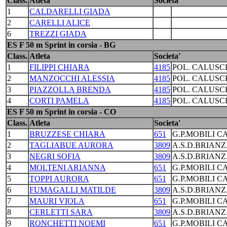
Class.
Atleta
Societa'
1
CALDARELLI GIADA
2
CARELLI ALICE
6
TREZZI GIADA
ES F 50 m Sprint in corsia - BG
Class.
Atleta
Societa'
1
FILIPPI CHIARA
4185
POL. CALUSC
2
MANZOCCHI ALESSIA
4185
POL. CALUSC
3
PIAZZOLLA BRENDA
4185
POL. CALUSC
4
CORTI PAMELA
4185
POL. CALUSC
ES F 50 m Sprint in corsia - CO
Class.
Atleta
Societa'
1
BRUZZESE CHIARA
651
G.P.MOBILI C
2
TAGLIABUE AURORA
3809
A.S.D.BRIANZ
3
NEGRI SOFIA
3809
A.S.D.BRIANZ
4
MOLTENI ARIANNA
651
G.P.MOBILI C
5
TOPPI AURORA
651
G.P.MOBILI C
6
FUMAGALLI MATILDE
3809
A.S.D.BRIANZ
7
MAURI VIOLA
651
G.P.MOBILI C
8
CERLETTI SARA
3809
A.S.D.BRIANZ
9
RONCHETTI NOEMI
651
G.P.MOBILI C