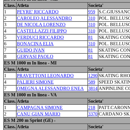
Class.
Atleta
Societa'
1
PEYRE' RICCARDO
959
S.C.GIUSSAN
2
CAROLEO ALESSANDRO
310
POL. BELLUS
3
DE NICOLA LORENZO
310
POL. BELLUS
4
CASTELLAZZI FILIPPO
310
POL. BELLUS
5
VERDUCI RICCARDO
81
SKATING CO
6
BONACINA ELIA
310
POL. BELLUS
7
GUIDO IVAN
81
SKATING CO
8
GERVASI PAOLO
81
SKATING CO
ES M 1000 m In linea - MI
Class.
Atleta
Societa'
1
PRAVETTONI LEONARDO
1290
SKATING RH
4
PALIERI SIMONE
589
SPEED SKATI
7
OMEGNA ALESSANDRO ENEA
3814
ANPINLINE 
ES M 1000 m In linea - VA
Class.
Atleta
Societa'
1
CAMPAGNA SIMONE
218
PATT.CARONN
2
CANU GIAN MARIO
3370
CARDANO SKA
ES M 200 m Sprint (GE) -
Class.
Atleta
Societa'