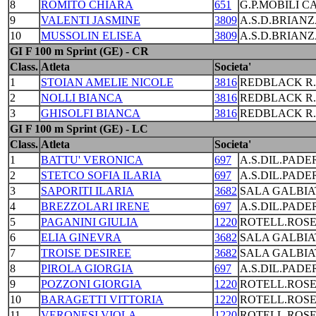
8
ROMITO CHIARA
651
G.P.MOBILI C
9
VALENTI JASMINE
3809
A.S.D.BRIANZ
10
MUSSOLIN ELISEA
3809
A.S.D.BRIANZ
GI F 100 m Sprint (GE) - CR
Class.
Atleta
Societa'
1
STOIAN AMELIE NICOLE
3816
REDBLACK R
2
NOLLI BIANCA
3816
REDBLACK R
3
GHISOLFI BIANCA
3816
REDBLACK R
GI F 100 m Sprint (GE) - LC
Class.
Atleta
Societa'
1
BATTU' VERONICA
697
A.S.DIL.PAD
2
STETCO SOFIA ILARIA
697
A.S.DIL.PAD
3
SAPORITI ILARIA
3682
SALA GALBIA
4
BREZZOLARI IRENE
697
A.S.DIL.PAD
5
PAGANINI GIULIA
1220
ROTELL.ROS
6
ELIA GINEVRA
3682
SALA GALBIA
7
TROISE DESIREE
3682
SALA GALBIA
8
PIROLA GIORGIA
697
A.S.DIL.PAD
9
POZZONI GIORGIA
1220
ROTELL.ROS
10
BARAGETTI VITTORIA
1220
ROTELL.ROS
11
VERONESI VIOLA
1220
ROTELL.ROS