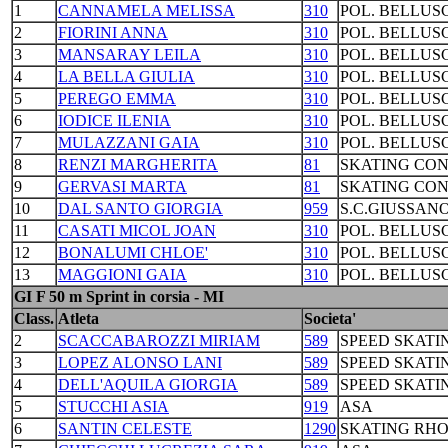
1
CANNAMELA MELISSA
310
POL. BELLUS
2
FIORINI ANNA
310
POL. BELLUS
3
MANSARAY LEILA
310
POL. BELLUS
4
LA BELLA GIULIA
310
POL. BELLUS
5
PEREGO EMMA
310
POL. BELLUS
6
IODICE ILENIA
310
POL. BELLUS
7
MULAZZANI GAIA
310
POL. BELLUS
8
RENZI MARGHERITA
81
SKATING CO
9
GERVASI MARTA
81
SKATING CO
10
DAL SANTO GIORGIA
959
S.C.GIUSSAN
11
CASATI MICOL JOAN
310
POL. BELLUS
12
BONALUMI CHLOE'
310
POL. BELLUS
13
MAGGIONI GAIA
310
POL. BELLUS
GI F 50 m Sprint in corsia - MI
Class.
Atleta
Societa'
2
SCACCABAROZZI MIRIAM
589
SPEED SKATI
3
LOPEZ ALONSO LANI
589
SPEED SKATI
4
DELL'AQUILA GIORGIA
589
SPEED SKATI
5
STUCCHI ASIA
919
ASA
6
SANTIN CELESTE
1290
SKATING RH