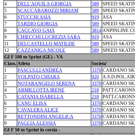
4
DELL'AQUILA GIORGIA
589
SPEED SKATI
5
SCACCABAROZZI MIRIAM
589
SPEED SKATI
6
STUCCHI ASIA
919
ASA
7
TARDIO GIORGIA
589
SPEED SKATI
8
CACCAVO GAIA
3814
ANPINLINE 
9
CHIECCHI LUCREZIA SARA
919
ASA
11
DELCASTELLO MATILDE
589
SPEED SKATI
12
CAZZANIGA NICOLE
589
SPEED SKATI
GI F 100 m Sprint (GE) - VA
Class.
Atleta
Societa'
1
PASCULLI ANDREA
3370
CARDANO SKA
2
VOLPATO CHIARA
920
A.S.D.POL.AI
3
NOTARANGELO SERENA
3370
CARDANO SKA
4
ARMILLOTTA IRENE
218
PATT.CARONN
5
CATANIA ISABELLA
218
PATT.CARONN
6
CANU ELISA
3370
CARDANO SKA
7
CAVALERA ALICE
3370
CARDANO SKA
8
RETTONDINI ANGELICA
3370
CARDANO SKA
9
PAGLIA ALESSIA
3370
CARDANO SKA
GI F 50 m Sprint in corsia -