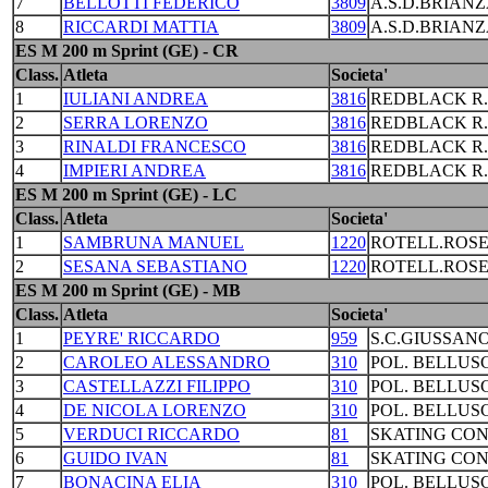
7
BELLOTTI FEDERICO
3809
A.S.D.BRIANZ
8
RICCARDI MATTIA
3809
A.S.D.BRIANZ
ES M 200 m Sprint (GE) - CR
Class.
Atleta
Societa'
1
IULIANI ANDREA
3816
REDBLACK R
2
SERRA LORENZO
3816
REDBLACK R
3
RINALDI FRANCESCO
3816
REDBLACK R
4
IMPIERI ANDREA
3816
REDBLACK R
ES M 200 m Sprint (GE) - LC
Class.
Atleta
Societa'
1
SAMBRUNA MANUEL
1220
ROTELL.ROS
2
SESANA SEBASTIANO
1220
ROTELL.ROS
ES M 200 m Sprint (GE) - MB
Class.
Atleta
Societa'
1
PEYRE' RICCARDO
959
S.C.GIUSSAN
2
CAROLEO ALESSANDRO
310
POL. BELLUS
3
CASTELLAZZI FILIPPO
310
POL. BELLUS
4
DE NICOLA LORENZO
310
POL. BELLUS
5
VERDUCI RICCARDO
81
SKATING CO
6
GUIDO IVAN
81
SKATING CO
7
BONACINA ELIA
310
POL. BELLUS