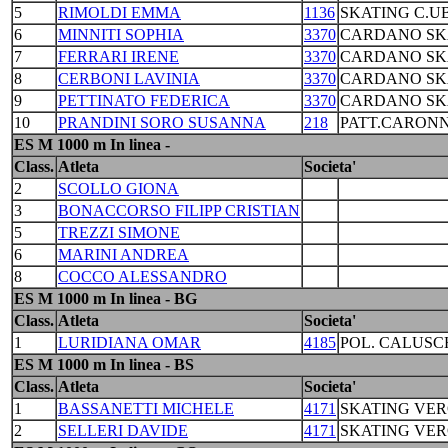
5
RIMOLDI EMMA
1136
SKATING C.
6
MINNITI SOPHIA
3370
CARDANO SKA
7
FERRARI IRENE
3370
CARDANO SKA
8
CERBONI LAVINIA
3370
CARDANO SKA
9
PETTINATO FEDERICA
3370
CARDANO SKA
10
PRANDINI SORO SUSANNA
218
PATT.CARONN
ES M 1000 m In linea -
Class.
Atleta
Societa'
2
SCOLLO GIONA
3
BONACCORSO FILIPP CRISTIAN
5
TREZZI SIMONE
6
MARINI ANDREA
8
COCCO ALESSANDRO
ES M 1000 m In linea - BG
Class.
Atleta
Societa'
1
LURIDIANA OMAR
4185
POL. CALUSC
ES M 1000 m In linea - BS
Class.
Atleta
Societa'
1
BASSANETTI MICHELE
4171
SKATING VE
2
SELLERI DAVIDE
4171
SKATING VE