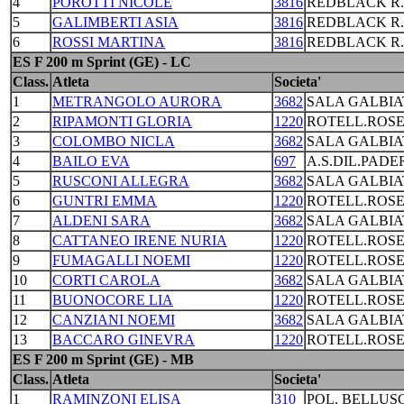
4
POROTTI NICOLE
3816
REDBLACK R
5
GALIMBERTI ASIA
3816
REDBLACK R
6
ROSSI MARTINA
3816
REDBLACK R
ES F 200 m Sprint (GE) - LC
Class.
Atleta
Societa'
1
METRANGOLO AURORA
3682
SALA GALBIA
2
RIPAMONTI GLORIA
1220
ROTELL.ROS
3
COLOMBO NICLA
3682
SALA GALBIA
4
BAILO EVA
697
A.S.DIL.PAD
5
RUSCONI ALLEGRA
3682
SALA GALBIA
6
GUNTRI EMMA
1220
ROTELL.ROS
7
ALDENI SARA
3682
SALA GALBIA
8
CATTANEO IRENE NURIA
1220
ROTELL.ROS
9
FUMAGALLI NOEMI
1220
ROTELL.ROS
10
CORTI CAROLA
3682
SALA GALBIA
11
BUONOCORE LIA
1220
ROTELL.ROS
12
CANZIANI NOEMI
3682
SALA GALBIA
13
BACCARO GINEVRA
1220
ROTELL.ROS
ES F 200 m Sprint (GE) - MB
Class.
Atleta
Societa'
1
RAMINZONI ELISA
310
POL. BELLUS