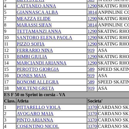
4
CATTANEO ANNA
1290
SKATING RH
5
GIANNASCA ALBA
3814
ANPINLINE 
7
MEAZZA ELIDE
1290
SKATING RH
8
MARASSI SIFAN
3814
ANPINLINE 
9
TETTAMANZI ANNA
1290
SKATING RH
10
SANTORO ELENA PAOLA
1290
SKATING RH
11
PIZZO SOFIA
1290
SKATING RH
12
FERRARIO NINA
919
ASA
13
BIMBI GIULIA
1290
SKATING RH
14
MARCIANDI ARIANNA
1290
SKATING RH
15
PEROTTO GIORGIA
589
SPEED SKATI
16
DONES MAJA
919
ASA
17
BONOMI ALLEGRA
589
SPEED SKATI
18
MOLTENI GRETA
919
ASA
ES F 50 m Sprint in corsia - VA
Class.
Atleta
Societa'
1
PITTARELLO VIOLA
3370
CARDANO SKA
2
AVOGARO MAIA
3370
CARDANO SKA
3
PINTO ARIANNA
3370
CARDANO SKA
4
COSENTINO NICOL
3370
CARDANO SKA