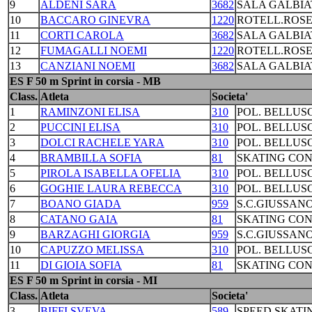
9
ALDENI SARA
3682
SALA GALBIA
10
BACCARO GINEVRA
1220
ROTELL.ROS
11
CORTI CAROLA
3682
SALA GALBIA
12
FUMAGALLI NOEMI
1220
ROTELL.ROS
13
CANZIANI NOEMI
3682
SALA GALBIA
ES F 50 m Sprint in corsia - MB
Class.
Atleta
Societa'
1
RAMINZONI ELISA
310
POL. BELLUS
2
PUCCINI ELISA
310
POL. BELLUS
3
DOLCI RACHELE YARA
310
POL. BELLUS
4
BRAMBILLA SOFIA
81
SKATING CO
5
PIROLA ISABELLA OFELIA
310
POL. BELLUS
6
GOGHIE LAURA REBECCA
310
POL. BELLUS
7
BOANO GIADA
959
S.C.GIUSSAN
8
CATANO GAIA
81
SKATING CO
9
BARZAGHI GIORGIA
959
S.C.GIUSSAN
10
CAPUZZO MELISSA
310
POL. BELLUS
11
DI GIOIA SOFIA
81
SKATING CO
ES F 50 m Sprint in corsia - MI
Class.
Atleta
Societa'
3
BIFFI SVEVA
589
SPEED SKATI