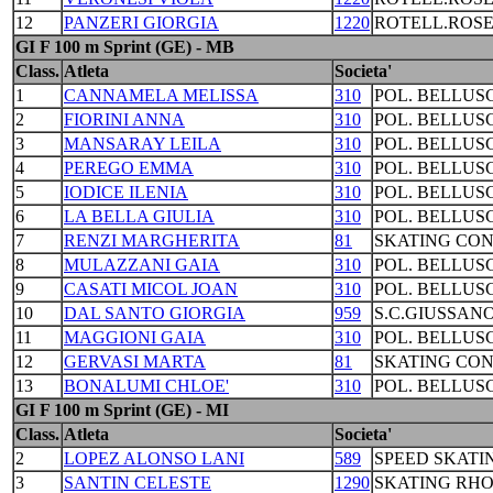
12
PANZERI GIORGIA
1220
ROTELL.ROS
GI F 100 m Sprint (GE) - MB
Class.
Atleta
Societa'
1
CANNAMELA MELISSA
310
POL. BELLUS
2
FIORINI ANNA
310
POL. BELLUS
3
MANSARAY LEILA
310
POL. BELLUS
4
PEREGO EMMA
310
POL. BELLUS
5
IODICE ILENIA
310
POL. BELLUS
6
LA BELLA GIULIA
310
POL. BELLUS
7
RENZI MARGHERITA
81
SKATING CO
8
MULAZZANI GAIA
310
POL. BELLUS
9
CASATI MICOL JOAN
310
POL. BELLUS
10
DAL SANTO GIORGIA
959
S.C.GIUSSAN
11
MAGGIONI GAIA
310
POL. BELLUS
12
GERVASI MARTA
81
SKATING CO
13
BONALUMI CHLOE'
310
POL. BELLUS
GI F 100 m Sprint (GE) - MI
Class.
Atleta
Societa'
2
LOPEZ ALONSO LANI
589
SPEED SKATI
3
SANTIN CELESTE
1290
SKATING RH