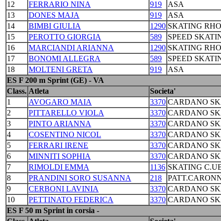
12
FERRARIO NINA
919
ASA
13
DONES MAJA
919
ASA
14
BIMBI GIULIA
1290
SKATING RH
15
PEROTTO GIORGIA
589
SPEED SKATI
16
MARCIANDI ARIANNA
1290
SKATING RH
17
BONOMI ALLEGRA
589
SPEED SKATI
18
MOLTENI GRETA
919
ASA
ES F 200 m Sprint (GE) - VA
Class.
Atleta
Societa'
1
AVOGARO MAIA
3370
CARDANO SKA
2
PITTARELLO VIOLA
3370
CARDANO SKA
3
PINTO ARIANNA
3370
CARDANO SKA
4
COSENTINO NICOL
3370
CARDANO SKA
5
FERRARI IRENE
3370
CARDANO SKA
6
MINNITI SOPHIA
3370
CARDANO SKA
7
RIMOLDI EMMA
1136
SKATING C.
8
PRANDINI SORO SUSANNA
218
PATT.CARONN
9
CERBONI LAVINIA
3370
CARDANO SKA
10
PETTINATO FEDERICA
3370
CARDANO SKA
ES F 50 m Sprint in corsia -