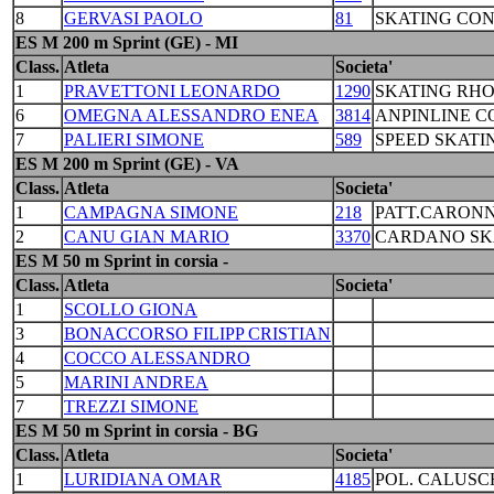
8
GERVASI PAOLO
81
SKATING CO
ES M 200 m Sprint (GE) - MI
Class.
Atleta
Societa'
1
PRAVETTONI LEONARDO
1290
SKATING RH
6
OMEGNA ALESSANDRO ENEA
3814
ANPINLINE 
7
PALIERI SIMONE
589
SPEED SKATI
ES M 200 m Sprint (GE) - VA
Class.
Atleta
Societa'
1
CAMPAGNA SIMONE
218
PATT.CARONN
2
CANU GIAN MARIO
3370
CARDANO SKA
ES M 50 m Sprint in corsia -
Class.
Atleta
Societa'
1
SCOLLO GIONA
3
BONACCORSO FILIPP CRISTIAN
4
COCCO ALESSANDRO
5
MARINI ANDREA
7
TREZZI SIMONE
ES M 50 m Sprint in corsia - BG
Class.
Atleta
Societa'
1
LURIDIANA OMAR
4185
POL. CALUSC