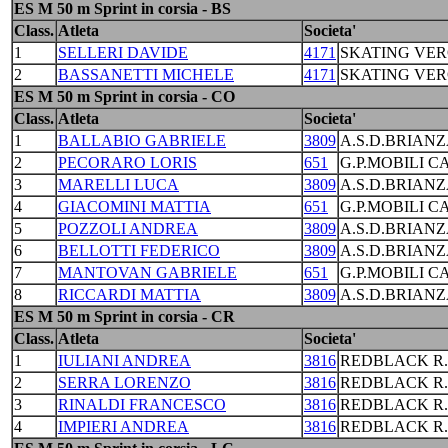
ES M 50 m Sprint in corsia - BS
Class.
Atleta
Societa'
1
SELLERI DAVIDE
4171
SKATING VE
2
BASSANETTI MICHELE
4171
SKATING VE
ES M 50 m Sprint in corsia - CO
Class.
Atleta
Societa'
1
BALLABIO GABRIELE
3809
A.S.D.BRIANZ
2
PECORARO LORIS
651
G.P.MOBILI C
3
MARELLI LUCA
3809
A.S.D.BRIANZ
4
GIACOMINI MATTIA
651
G.P.MOBILI C
5
POZZOLI ANDREA
3809
A.S.D.BRIANZ
6
BELLOTTI FEDERICO
3809
A.S.D.BRIANZ
7
MANTOVAN GABRIELE
651
G.P.MOBILI C
8
RICCARDI MATTIA
3809
A.S.D.BRIANZ
ES M 50 m Sprint in corsia - CR
Class.
Atleta
Societa'
1
IULIANI ANDREA
3816
REDBLACK R
2
SERRA LORENZO
3816
REDBLACK R
3
RINALDI FRANCESCO
3816
REDBLACK R
4
IMPIERI ANDREA
3816
REDBLACK R