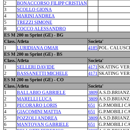
2
BONACCORSO FILIPP CRISTIAN
3
SCOLLO GIONA
4
MARINI ANDREA
5
TREZZI SIMONE
8
COCCO ALESSANDRO
ES M 200 m Sprint (GE) - BG
Class.
Atleta
Societa'
1
LURIDIANA OMAR
4185
POL. CALUSC
ES M 200 m Sprint (GE) - BS
Class.
Atleta
Societa'
1
SELLERI DAVIDE
4171
SKATING VE
2
BASSANETTI MICHELE
4171
SKATING VE
ES M 200 m Sprint (GE) - CO
Class.
Atleta
Societa'
1
BALLABIO GABRIELE
3809
A.S.D.BRIANZ
2
MARELLI LUCA
3809
A.S.D.BRIANZ
3
PECORARO LORIS
651
G.P.MOBILI C
4
GIACOMINI MATTIA
651
G.P.MOBILI C
5
POZZOLI ANDREA
3809
A.S.D.BRIANZ
6
MANTOVAN GABRIELE
651
G.P.MOBILI C