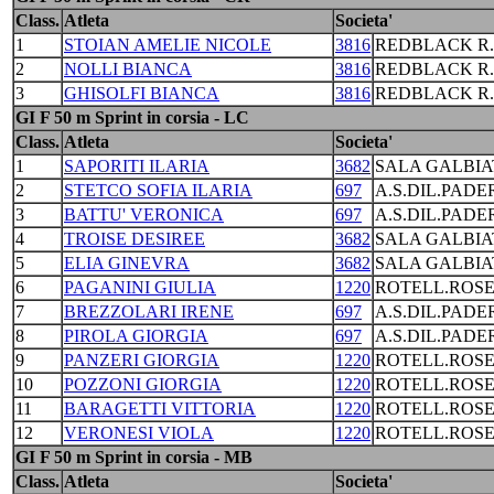
Class.
Atleta
Societa'
1
STOIAN AMELIE NICOLE
3816
REDBLACK R
2
NOLLI BIANCA
3816
REDBLACK R
3
GHISOLFI BIANCA
3816
REDBLACK R
GI F 50 m Sprint in corsia - LC
Class.
Atleta
Societa'
1
SAPORITI ILARIA
3682
SALA GALBIA
2
STETCO SOFIA ILARIA
697
A.S.DIL.PAD
3
BATTU' VERONICA
697
A.S.DIL.PAD
4
TROISE DESIREE
3682
SALA GALBIA
5
ELIA GINEVRA
3682
SALA GALBIA
6
PAGANINI GIULIA
1220
ROTELL.ROS
7
BREZZOLARI IRENE
697
A.S.DIL.PAD
8
PIROLA GIORGIA
697
A.S.DIL.PAD
9
PANZERI GIORGIA
1220
ROTELL.ROS
10
POZZONI GIORGIA
1220
ROTELL.ROS
11
BARAGETTI VITTORIA
1220
ROTELL.ROS
12
VERONESI VIOLA
1220
ROTELL.ROS
GI F 50 m Sprint in corsia - MB
Class.
Atleta
Societa'