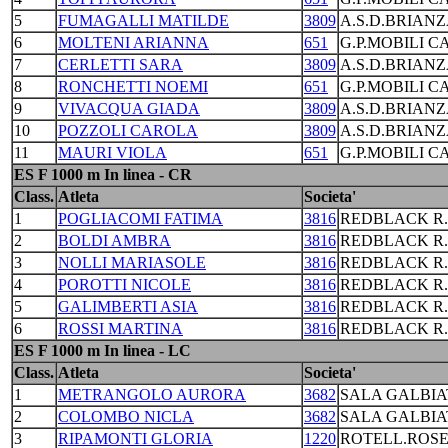
5
FUMAGALLI MATILDE
3809
A.S.D.BRIANZ
6
MOLTENI ARIANNA
651
G.P.MOBILI C
7
CERLETTI SARA
3809
A.S.D.BRIANZ
8
RONCHETTI NOEMI
651
G.P.MOBILI C
9
VIVACQUA GIADA
3809
A.S.D.BRIANZ
10
POZZOLI CAROLA
3809
A.S.D.BRIANZ
11
MAURI VIOLA
651
G.P.MOBILI C
ES F 1000 m In linea - CR
Class.
Atleta
Societa'
1
POGLIACOMI FATIMA
3816
REDBLACK R
2
BOLDI AMBRA
3816
REDBLACK R
3
NOLLI MARIASOLE
3816
REDBLACK R
4
POROTTI NICOLE
3816
REDBLACK R
5
GALIMBERTI ASIA
3816
REDBLACK R
6
ROSSI MARTINA
3816
REDBLACK R
ES F 1000 m In linea - LC
Class.
Atleta
Societa'
1
METRANGOLO AURORA
3682
SALA GALBIA
2
COLOMBO NICLA
3682
SALA GALBIA
3
RIPAMONTI GLORIA
1220
ROTELL.ROS