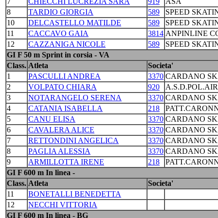
7
CHIECCHI LUCREZIA SARA
919
ASA
8
TARDIO GIORGIA
589
SPEED SKATI
10
DELCASTELLO MATILDE
589
SPEED SKATI
11
CACCAVO GAIA
3814
ANPINLINE 
12
CAZZANIGA NICOLE
589
SPEED SKATI
GI F 50 m Sprint in corsia - VA
Class.
Atleta
Societa'
1
PASCULLI ANDREA
3370
CARDANO SKA
2
VOLPATO CHIARA
920
A.S.D.POL.AI
3
NOTARANGELO SERENA
3370
CARDANO SKA
4
CATANIA ISABELLA
218
PATT.CARONN
5
CANU ELISA
3370
CARDANO SKA
6
CAVALERA ALICE
3370
CARDANO SKA
7
RETTONDINI ANGELICA
3370
CARDANO SKA
8
PAGLIA ALESSIA
3370
CARDANO SKA
9
ARMILLOTTA IRENE
218
PATT.CARONN
GI F 600 m In linea -
Class.
Atleta
Societa'
11
BONETALLI BENEDETTA
12
NECCHI VITTORIA
GI F 600 m In linea - BG