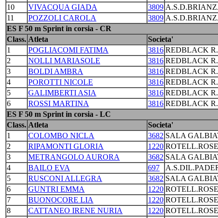
10
VIVACQUA GIADA
3809
A.S.D.BRIANZ
11
POZZOLI CAROLA
3809
A.S.D.BRIANZ
ES F 50 m Sprint in corsia - CR
Class.
Atleta
Societa'
1
POGLIACOMI FATIMA
3816
REDBLACK R
2
NOLLI MARIASOLE
3816
REDBLACK R
3
BOLDI AMBRA
3816
REDBLACK R
4
POROTTI NICOLE
3816
REDBLACK R
5
GALIMBERTI ASIA
3816
REDBLACK R
6
ROSSI MARTINA
3816
REDBLACK R
ES F 50 m Sprint in corsia - LC
Class.
Atleta
Societa'
1
COLOMBO NICLA
3682
SALA GALBIA
2
RIPAMONTI GLORIA
1220
ROTELL.ROS
3
METRANGOLO AURORA
3682
SALA GALBIA
4
BAILO EVA
697
A.S.DIL.PAD
5
RUSCONI ALLEGRA
3682
SALA GALBIA
6
GUNTRI EMMA
1220
ROTELL.ROS
7
BUONOCORE LIA
1220
ROTELL.ROS
8
CATTANEO IRENE NURIA
1220
ROTELL.ROS