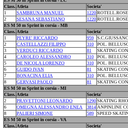
ES M 50 m Sprint in corsia - LC
Class.
Atleta
Societa'
1
SAMBRUNA MANUEL
1220
ROTELL.ROS
2
SESANA SEBASTIANO
1220
ROTELL.ROS
ES M 50 m Sprint in corsia - MB
Class.
Atleta
Societa'
1
PEYRE' RICCARDO
959
S.C.GIUSSAN
2
CASTELLAZZI FILIPPO
310
POL. BELLUS
3
VERDUCI RICCARDO
81
SKATING CO
4
CAROLEO ALESSANDRO
310
POL. BELLUS
5
DE NICOLA LORENZO
310
POL. BELLUS
6
GUIDO IVAN
81
SKATING CO
7
BONACINA ELIA
310
POL. BELLUS
8
GERVASI PAOLO
81
SKATING CO
ES M 50 m Sprint in corsia - MI
Class.
Atleta
Societa'
2
PRAVETTONI LEONARDO
1290
SKATING RH
6
OMEGNA ALESSANDRO ENEA
3814
ANPINLINE 
8
PALIERI SIMONE
589
SPEED SKATI
ES M 50 m Sprint in corsia - VA
Class.
Atleta
Societa'