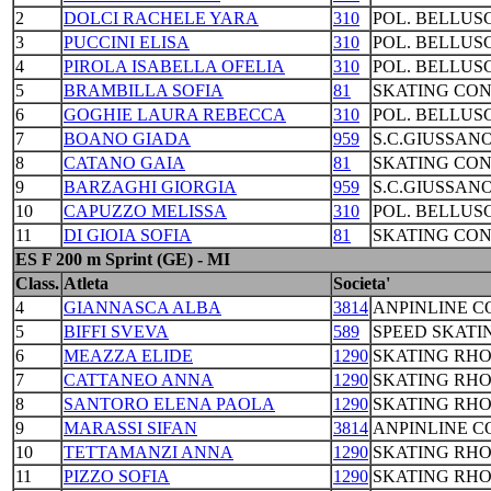
2
DOLCI RACHELE YARA
310
POL. BELLUS
3
PUCCINI ELISA
310
POL. BELLUS
4
PIROLA ISABELLA OFELIA
310
POL. BELLUS
5
BRAMBILLA SOFIA
81
SKATING CO
6
GOGHIE LAURA REBECCA
310
POL. BELLUS
7
BOANO GIADA
959
S.C.GIUSSAN
8
CATANO GAIA
81
SKATING CO
9
BARZAGHI GIORGIA
959
S.C.GIUSSAN
10
CAPUZZO MELISSA
310
POL. BELLUS
11
DI GIOIA SOFIA
81
SKATING CO
ES F 200 m Sprint (GE) - MI
Class.
Atleta
Societa'
4
GIANNASCA ALBA
3814
ANPINLINE 
5
BIFFI SVEVA
589
SPEED SKATI
6
MEAZZA ELIDE
1290
SKATING RH
7
CATTANEO ANNA
1290
SKATING RH
8
SANTORO ELENA PAOLA
1290
SKATING RH
9
MARASSI SIFAN
3814
ANPINLINE 
10
TETTAMANZI ANNA
1290
SKATING RH
11
PIZZO SOFIA
1290
SKATING RH