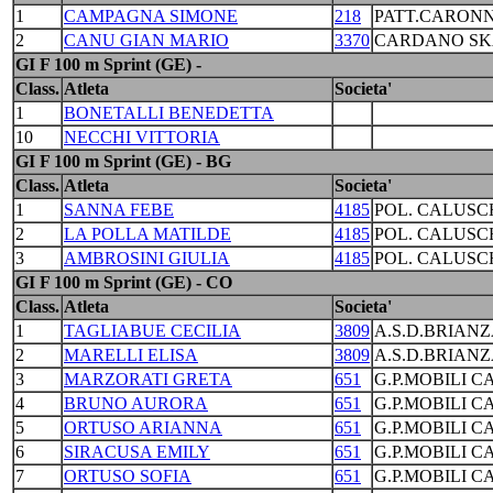
1
CAMPAGNA SIMONE
218
PATT.CARONN
2
CANU GIAN MARIO
3370
CARDANO SKA
GI F 100 m Sprint (GE) -
Class.
Atleta
Societa'
1
BONETALLI BENEDETTA
10
NECCHI VITTORIA
GI F 100 m Sprint (GE) - BG
Class.
Atleta
Societa'
1
SANNA FEBE
4185
POL. CALUSC
2
LA POLLA MATILDE
4185
POL. CALUSC
3
AMBROSINI GIULIA
4185
POL. CALUSC
GI F 100 m Sprint (GE) - CO
Class.
Atleta
Societa'
1
TAGLIABUE CECILIA
3809
A.S.D.BRIANZ
2
MARELLI ELISA
3809
A.S.D.BRIANZ
3
MARZORATI GRETA
651
G.P.MOBILI C
4
BRUNO AURORA
651
G.P.MOBILI C
5
ORTUSO ARIANNA
651
G.P.MOBILI C
6
SIRACUSA EMILY
651
G.P.MOBILI C
7
ORTUSO SOFIA
651
G.P.MOBILI C