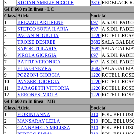
3
STOIAN AMELIE NICOLE
3816
REDBLACK R
GI F 600 m In linea - LC
Class.
Atleta
Societa'
1
BREZZOLARI IRENE
697
A.S.DIL.PAD
2
STETCO SOFIA ILARIA
697
A.S.DIL.PAD
3
PAGANINI GIULIA
1220
ROTELL.ROS
4
TROISE DESIREE
3682
SALA GALBIA
5
SAPORITI ILARIA
3682
SALA GALBIA
6
PIROLA GIORGIA
697
A.S.DIL.PAD
7
BATTU' VERONICA
697
A.S.DIL.PAD
8
ELIA GINEVRA
3682
SALA GALBIA
9
POZZONI GIORGIA
1220
ROTELL.ROS
10
PANZERI GIORGIA
1220
ROTELL.ROS
11
BARAGETTI VITTORIA
1220
ROTELL.ROS
12
VERONESI VIOLA
1220
ROTELL.ROS
GI F 600 m In linea - MB
Class.
Atleta
Societa'
1
FIORINI ANNA
310
POL. BELLUS
2
MANSARAY LEILA
310
POL. BELLUS
3
CANNAMELA MELISSA
310
POL. BELLUS