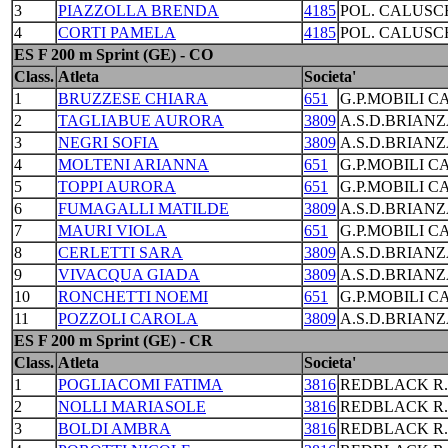
3
PIAZZOLLA BRENDA
4185
POL. CALUSC
4
CORTI PAMELA
4185
POL. CALUSC
ES F 200 m Sprint (GE) - CO
Class.
Atleta
Societa'
1
BRUZZESE CHIARA
651
G.P.MOBILI C
2
TAGLIABUE AURORA
3809
A.S.D.BRIANZ
3
NEGRI SOFIA
3809
A.S.D.BRIANZ
4
MOLTENI ARIANNA
651
G.P.MOBILI C
5
TOPPI AURORA
651
G.P.MOBILI C
6
FUMAGALLI MATILDE
3809
A.S.D.BRIANZ
7
MAURI VIOLA
651
G.P.MOBILI C
8
CERLETTI SARA
3809
A.S.D.BRIANZ
9
VIVACQUA GIADA
3809
A.S.D.BRIANZ
10
RONCHETTI NOEMI
651
G.P.MOBILI C
11
POZZOLI CAROLA
3809
A.S.D.BRIANZ
ES F 200 m Sprint (GE) - CR
Class.
Atleta
Societa'
1
POGLIACOMI FATIMA
3816
REDBLACK R
2
NOLLI MARIASOLE
3816
REDBLACK R
3
BOLDI AMBRA
3816
REDBLACK R