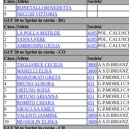
Class.
Atleta
Societa'
1
BONETALLI BENEDETTA
9
NECCHI VITTORIA
GI F 50 m Sprint in corsia - BG
Class.
Atleta
Societa'
1
LA POLLA MATILDE
4185
POL. CALUSC
2
SANNA FEBE
4185
POL. CALUSC
3
AMBROSINI GIULIA
4185
POL. CALUSC
GI F 50 m Sprint in corsia - CO
Class.
Atleta
Societa'
1
TAGLIABUE CECILIA
3809
A.S.D.BRIANZ
2
MARELLI ELISA
3809
A.S.D.BRIANZ
3
MARZORATI GRETA
651
G.P.MOBILI C
4
BRUNO AURORA
651
G.P.MOBILI C
5
ORTUSO SOFIA
651
G.P.MOBILI C
6
ORTUSO ARIANNA
651
G.P.MOBILI C
7
ROMITO CHIARA
651
G.P.MOBILI C
8
SIRACUSA EMILY
651
G.P.MOBILI C
9
VALENTI JASMINE
3809
A.S.D.BRIANZ
10
MUSSOLIN ELISEA
3809
A.S.D.BRIANZ
GI F 50 m Sprint in corsia - CR