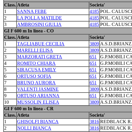
Class.
Atleta
Societa'
1
SANNA FEBE
4185
POL. CALUSC
2
LA POLLA MATILDE
4185
POL. CALUSC
3
AMBROSINI GIULIA
4185
POL. CALUSC
GI F 600 m In linea - CO
Class.
Atleta
Societa'
1
TAGLIABUE CECILIA
3809
A.S.D.BRIANZ
2
MARELLI ELISA
3809
A.S.D.BRIANZ
3
MARZORATI GRETA
651
G.P.MOBILI C
4
ROMITO CHIARA
651
G.P.MOBILI C
5
SIRACUSA EMILY
651
G.P.MOBILI C
6
ORTUSO SOFIA
651
G.P.MOBILI C
7
BRUNO AURORA
651
G.P.MOBILI C
8
VALENTI JASMINE
3809
A.S.D.BRIANZ
9
ORTUSO ARIANNA
651
G.P.MOBILI C
10
MUSSOLIN ELISEA
3809
A.S.D.BRIANZ
GI F 600 m In linea - CR
Class.
Atleta
Societa'
1
GHISOLFI BIANCA
3816
REDBLACK R
2
NOLLI BIANCA
3816
REDBLACK R