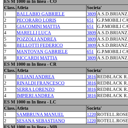
ES M 1000 m In linea - CO
Class.
Atleta
Societa'
1
BALLABIO GABRIELE
3809
A.S.D.BRIANZ
2
PECORARO LORIS
651
G.P.MOBILI C
3
GIACOMINI MATTIA
651
G.P.MOBILI C
4
MARELLI LUCA
3809
A.S.D.BRIANZ
5
POZZOLI ANDREA
3809
A.S.D.BRIANZ
6
BELLOTTI FEDERICO
3809
A.S.D.BRIANZ
7
MANTOVAN GABRIELE
651
G.P.MOBILI C
8
RICCARDI MATTIA
3809
A.S.D.BRIANZ
ES M 1000 m In linea - CR
Class.
Atleta
Societa'
1
IULIANI ANDREA
3816
REDBLACK R
2
RINALDI FRANCESCO
3816
REDBLACK R
3
SERRA LORENZO
3816
REDBLACK R
4
IMPIERI ANDREA
3816
REDBLACK R
ES M 1000 m In linea - LC
Class.
Atleta
Societa'
1
SAMBRUNA MANUEL
1220
ROTELL.ROS
2
SESANA SEBASTIANO
1220
ROTELL.ROS
ES M 1000 m In linea - MB