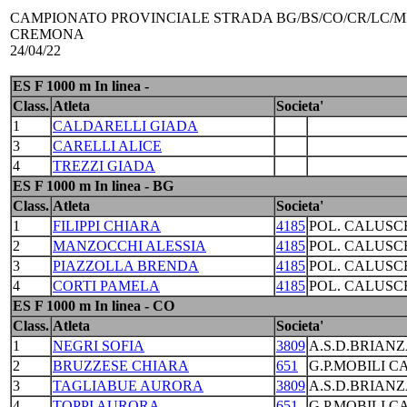
CAMPIONATO PROVINCIALE STRADA BG/BS/CO/CR/LC/MI/P
CREMONA
24/04/22
ES F 1000 m In linea -
Class.
Atleta
Societa'
1
CALDARELLI GIADA
3
CARELLI ALICE
4
TREZZI GIADA
ES F 1000 m In linea - BG
Class.
Atleta
Societa'
1
FILIPPI CHIARA
4185
POL. CALUSC
2
MANZOCCHI ALESSIA
4185
POL. CALUSC
3
PIAZZOLLA BRENDA
4185
POL. CALUSC
4
CORTI PAMELA
4185
POL. CALUSC
ES F 1000 m In linea - CO
Class.
Atleta
Societa'
1
NEGRI SOFIA
3809
A.S.D.BRIANZ
2
BRUZZESE CHIARA
651
G.P.MOBILI C
3
TAGLIABUE AURORA
3809
A.S.D.BRIANZ
4
TOPPI AURORA
651
G.P.MOBILI C