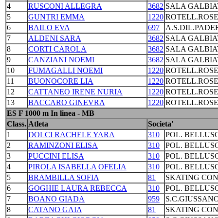
4
RUSCONI ALLEGRA
3682
SALA GALBIA
5
GUNTRI EMMA
1220
ROTELL.ROS
6
BAILO EVA
697
A.S.DIL.PAD
7
ALDENI SARA
3682
SALA GALBIA
8
CORTI CAROLA
3682
SALA GALBIA
9
CANZIANI NOEMI
3682
SALA GALBIA
10
FUMAGALLI NOEMI
1220
ROTELL.ROS
11
BUONOCORE LIA
1220
ROTELL.ROS
12
CATTANEO IRENE NURIA
1220
ROTELL.ROS
13
BACCARO GINEVRA
1220
ROTELL.ROS
ES F 1000 m In linea - MB
Class.
Atleta
Societa'
1
DOLCI RACHELE YARA
310
POL. BELLUS
2
RAMINZONI ELISA
310
POL. BELLUS
3
PUCCINI ELISA
310
POL. BELLUS
4
PIROLA ISABELLA OFELIA
310
POL. BELLUS
5
BRAMBILLA SOFIA
81
SKATING CO
6
GOGHIE LAURA REBECCA
310
POL. BELLUS
7
BOANO GIADA
959
S.C.GIUSSAN
8
CATANO GAIA
81
SKATING CO