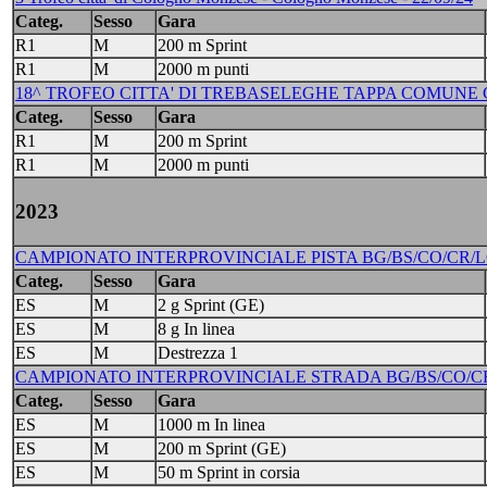
Categ.
Sesso
Gara
R1
M
200 m Sprint
R1
M
2000 m punti
18^ TROFEO CITTA' DI TREBASELEGHE TAPPA COMUNE G
Categ.
Sesso
Gara
R1
M
200 m Sprint
R1
M
2000 m punti
2023
CAMPIONATO INTERPROVINCIALE PISTA BG/BS/CO/CR/LC/MI/
Categ.
Sesso
Gara
ES
M
2 g Sprint (GE)
ES
M
8 g In linea
ES
M
Destrezza 1
CAMPIONATO INTERPROVINCIALE STRADA BG/BS/CO/CR/LC
Categ.
Sesso
Gara
ES
M
1000 m In linea
ES
M
200 m Sprint (GE)
ES
M
50 m Sprint in corsia