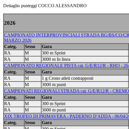
Dettaglio punteggi COCCO ALESSANDRO
2026
CAMPIONATO INTERPROVINCIALI STRADA BG/BS/CO/CR/LC/
MARZO 2026
Categ.
Sesso
Gara
RA
M
300 m Sprint
RA
M
3000 m In linea
CAMPIONATO REGIONALE PISTA cat. G/E/R12/R - RHO - 26/
Categ.
Sesso
Gara
RA
M
1 g Crono atleti contrapposti
RA
M
3000 m punti
CAMPIONATI REGIONALI STRADA cat. G/E/R12/R - CREMON
Categ.
Sesso
Gara
RA
M
300 m Sprint
RA
M
3000 m punti
XIX TROFEO DI PRIMAVERA - PADERNO D'ADDA - 06/04/2
Categ.
Sesso
Gara
RA
M
300 m Sprint