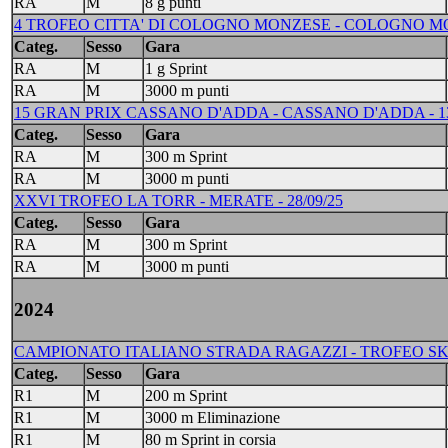
RA
M
8 g punti
4 TROFEO CITTA' DI COLOGNO MONZESE - COLOGNO MO
Categ.
Sesso
Gara
RA
M
1 g Sprint
RA
M
3000 m punti
15 GRAN PRIX CASSANO D'ADDA - CASSANO D'ADDA - 13/09
Categ.
Sesso
Gara
RA
M
300 m Sprint
RA
M
3000 m punti
XXVI TROFEO LA TORR - MERATE - 28/09/25
Categ.
Sesso
Gara
RA
M
300 m Sprint
RA
M
3000 m punti
2024
CAMPIONATO ITALIANO STRADA RAGAZZI - TROFEO SKAT
Categ.
Sesso
Gara
R1
M
200 m Sprint
R1
M
3000 m Eliminazione
R1
M
80 m Sprint in corsia