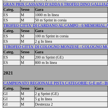
GRAN PRIX CASSANO D'ADDA 6 TROFEO DINO GALLIAZZO - 
Categ.
Sesso
Gara
ES
M
1000 m In linea
ES
M
50 m Sprint in corsia
TROFEO CITTA' DI CARDANO AL CAMPO - 6 MEMORIAL AN
Categ.
Sesso
Gara
ES
M
100 m Sprint in corsia
ES
M
2 g In linea
I TROFEO CITTA' DI COLOGNO MONZESE - COLOGNO MONZ
Categ.
Sesso
Gara
ES
M
200 m Sprint (GE)
ES
M
800 m In linea
2021
CAMPIONATO REGIONALE PISTA CATEGORIE: G-E m/f - BE
Categ.
Sesso
Gara
GI
M
2 g Sprint (GE)
GI
M
5 g In linea
GI
M
Destrezza 2