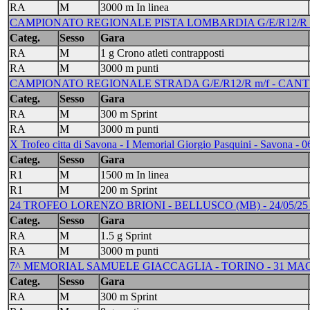
RA
M
3000 m In linea
CAMPIONATO REGIONALE PISTA LOMBARDIA G/E/R12/R M/
Categ.
Sesso
Gara
RA
M
1 g Crono atleti contrapposti
RA
M
3000 m punti
CAMPIONATO REGIONALE STRADA G/E/R12/R m/f - CANTU' 
Categ.
Sesso
Gara
RA
M
300 m Sprint
RA
M
3000 m punti
X Trofeo citta di Savona - I Memorial Giorgio Pasquini - Savona - 0
Categ.
Sesso
Gara
R1
M
1500 m In linea
R1
M
200 m Sprint
24 TROFEO LORENZO BRIONI - BELLUSCO (MB) - 24/05/25 -
Categ.
Sesso
Gara
RA
M
1.5 g Sprint
RA
M
3000 m punti
7^ MEMORIAL SAMUELE GIACCAGLIA - TORINO - 31 MAG
Categ.
Sesso
Gara
RA
M
300 m Sprint