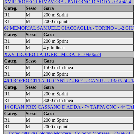
XVII TROFEO PRIMAVERA - PADERNO D'ADDA - 01/04/24
Categ.
Sesso
Gara
R1
M
200 m Sprint
R1
M
2000 m punti
6? MEMORIAL SAMUELE GIACCAGLIA - TORINO - 1-2 GI
Categ.
Sesso
Gara
R1
M
200 m Sprint
R1
M
4 g In linea
XXV TROFEO LA TORR - MERATE - 09/06/24
Categ.
Sesso
Gara
R1
M
1500 m In linea
R1
M
200 m Sprint
46 TROFEO CITTA' DI CANTU' - BCC - CANTU' - 13/07/24 - 1
Categ.
Sesso
Gara
R1
M
200 m Sprint
R1
M
3000 m In linea
14 GRAN PRIX CASSANO D'ADDA - 7^ TAPPA CNO - 4^ TAPPA
Categ.
Sesso
Gara
R1
M
200 m Sprint
R1
M
2000 m punti
3 Trofeo citta' di Cologno Monzese - Cologno Monzese - 22/09/24