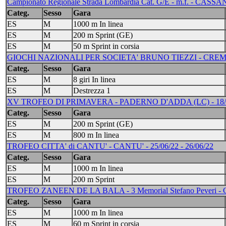
Campionato Regionale Strada Lombardia Cat. G/E - m.f. - CASS
Categ.
Sesso
Gara
ES
M
1000 m In linea
ES
M
200 m Sprint (GE)
ES
M
50 m Sprint in corsia
GIOCHI NAZIONALI PER SOCIETA' BRUNO TIEZZI - CREMONA
Categ.
Sesso
Gara
ES
M
8 giri In linea
ES
M
Destrezza 1
XV TROFEO DI PRIMAVERA - PADERNO D'ADDA (LC) - 18/
Categ.
Sesso
Gara
ES
M
200 m Sprint (GE)
ES
M
800 m In linea
TROFEO CITTA' di CANTU' - CANTU' - 25/06/22 - 26/06/22
Categ.
Sesso
Gara
ES
M
1000 m In linea
ES
M
200 m Sprint
TROFEO ZANEEN DE LA BALA - 3 Memorial Stefano Peveri -
Categ.
Sesso
Gara
ES
M
1000 m In linea
ES
M
60 m Sprint in corsia