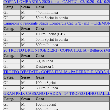
COPPA LOMBARDIA 2020 tappa - CANTU' - 03/10/20 - 04/10/2
Categ.
Sesso
Gara
GI
M
440 m In linea
GI
M
50 m Sprint in corsia
Campionato regionale Strada Lombardia Cat. G/E - m.f. - CREMON
Categ.
Sesso
Gara
GI
M
100 m Sprint (GE)
GI
M
50 m Sprint in corsia
GI
M
600 m In linea
20 TROFEO BRIONI (GER12R) - COPPA ITALIA - Bellusco (MB) -
Categ.
Sesso
Gara
GI
M
5 g In linea
GI
M
Destrezza 1
TROFEO D'ESTATE - COPPA ITALIA - PADERNO D'ADDA (LC
Categ.
Sesso
Gara
GI
M
100 m Sprint
GI
M
600 m In linea
GRAN PRIX CASSANO D'ADDA - 5^ TROFEO DINO GALLIAZZO
Categ.
Sesso
Gara
GI
M
100 m Sprint
GI
M
600 m In linea