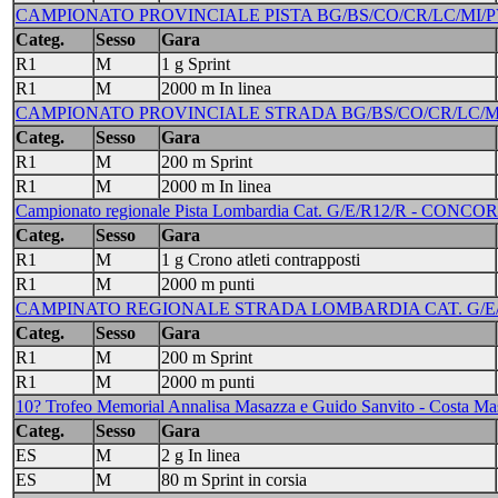
CAMPIONATO PROVINCIALE PISTA BG/BS/CO/CR/LC/MI/PV/VA
Categ.
Sesso
Gara
R1
M
1 g Sprint
R1
M
2000 m In linea
CAMPIONATO PROVINCIALE STRADA BG/BS/CO/CR/LC/MI/PV/
Categ.
Sesso
Gara
R1
M
200 m Sprint
R1
M
2000 m In linea
Campionato regionale Pista Lombardia Cat. G/E/R12/R - CONCO
Categ.
Sesso
Gara
R1
M
1 g Crono atleti contrapposti
R1
M
2000 m punti
CAMPINATO REGIONALE STRADA LOMBARDIA CAT. G/E/R12
Categ.
Sesso
Gara
R1
M
200 m Sprint
R1
M
2000 m punti
10? Trofeo Memorial Annalisa Masazza e Guido Sanvito - Costa Ma
Categ.
Sesso
Gara
ES
M
2 g In linea
ES
M
80 m Sprint in corsia