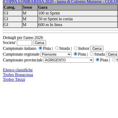
COPPA LOMBARDIA 2020 - tappa di Cologno Monzese - CO
Categ.
Sesso
Gara
GI
M
100 m Sprint
GI
M
50 m Sprint in corsia
GI
M
600 m In linea
Dettagli per l'anno 2026
Societa'
Campionato italiano
Pista |
Strada |
Indoor
Campionato regionale
Pista |
Strada
Campionato provinciale
Pista |
Elenco classifiche
Trofeo Bonacossa
Trofeo Tiezzi