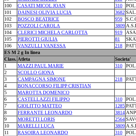
100
CASATI MICOL JOAN
310
POL
101
DAINESI OLIVIA LUCIA
3682
SAL
102
BOSCO BEATRICE
959
S.C
103
POZZOLI CAROLA
3809
A.S
104
CLERICI MICHELA CARLOTTA
919
ASA
105
PIEROTTI GIULIA
81
SKA
106
VANZULLI VANESSA
218
PAT
ES M 2 g In linea
Class.
Atleta
Societa'
1
MAZZI PAUL MARIE
310
POL
2
SCOLLO GIONA
3
CAMPAGNA SIMONE
218
PAT
4
BONACCORSO FILIPP CRISTIAN
5
MAROTTA DOMENICO
6
CASTELLAZZI FILIPPO
310
POL
7
GIOLITTO MATTEO
1285
PAT
8
FERRANTE LEONARDO
3814
ANP
9
MORETTI LORIS
2564
SAV
10
MARELLI LUCA
3809
A.S
11
RASOIRA LEONARDO
310
POL