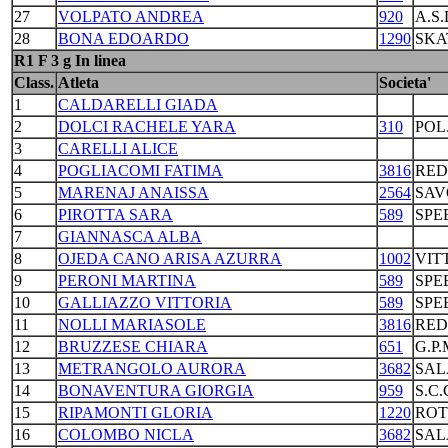
27
VOLPATO ANDREA
920
A.S
28
BONA EDOARDO
1290
SKA
R1 F 3 g In linea
Class.
Atleta
Societa'
1
CALDARELLI GIADA
2
DOLCI RACHELE YARA
310
POL
3
CARELLI ALICE
4
POGLIACOMI FATIMA
3816
RED
5
MARENAJ ANAISSA
2564
SAV
6
PIROTTA SARA
589
SPE
7
GIANNASCA ALBA
8
OJEDA CANO ARISA AZURRA
1002
VIT
9
PERONI MARTINA
589
SPE
10
GALLIAZZO VITTORIA
589
SPE
11
NOLLI MARIASOLE
3816
RED
12
BRUZZESE CHIARA
651
G.P
13
METRANGOLO AURORA
3682
SAL
14
BONAVENTURA GIORGIA
959
S.C
15
RIPAMONTI GLORIA
1220
ROT
16
COLOMBO NICLA
3682
SAL