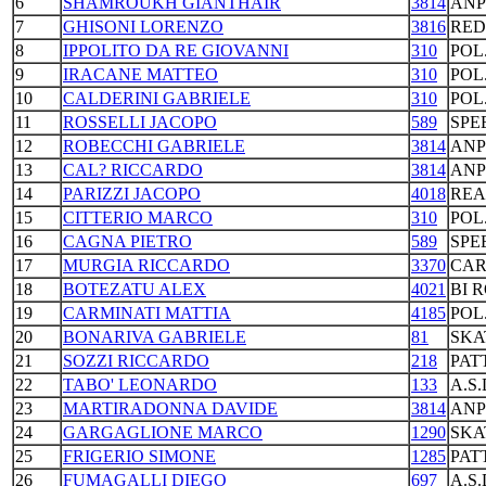
6
SHAMROUKH GIANTHAIR
3814
ANP
7
GHISONI LORENZO
3816
RED
8
IPPOLITO DA RE GIOVANNI
310
POL
9
IRACANE MATTEO
310
POL
10
CALDERINI GABRIELE
310
POL
11
ROSSELLI JACOPO
589
SPE
12
ROBECCHI GABRIELE
3814
ANP
13
CAL? RICCARDO
3814
ANP
14
PARIZZI JACOPO
4018
REA
15
CITTERIO MARCO
310
POL
16
CAGNA PIETRO
589
SPE
17
MURGIA RICCARDO
3370
CAR
18
BOTEZATU ALEX
4021
BI 
19
CARMINATI MATTIA
4185
POL
20
BONARIVA GABRIELE
81
SKA
21
SOZZI RICCARDO
218
PAT
22
TABO' LEONARDO
133
A.S
23
MARTIRADONNA DAVIDE
3814
ANP
24
GARGAGLIONE MARCO
1290
SKA
25
FRIGERIO SIMONE
1285
PAT
26
FUMAGALLI DIEGO
697
A.S