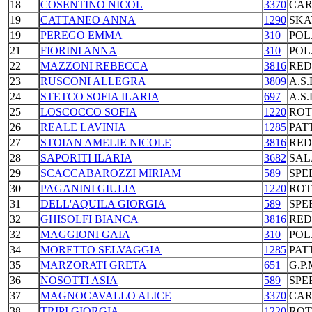
18
COSENTINO NICOL
3370
CAR
19
CATTANEO ANNA
1290
SKA
19
PEREGO EMMA
310
POL
21
FIORINI ANNA
310
POL
22
MAZZONI REBECCA
3816
RED
23
RUSCONI ALLEGRA
3809
A.S
24
STETCO SOFIA ILARIA
697
A.S
25
LOSCOCCO SOFIA
1220
ROT
26
REALE LAVINIA
1285
PAT
27
STOIAN AMELIE NICOLE
3816
RED
28
SAPORITI ILARIA
3682
SAL
29
SCACCABAROZZI MIRIAM
589
SPE
30
PAGANINI GIULIA
1220
ROT
31
DELL'AQUILA GIORGIA
589
SPE
32
GHISOLFI BIANCA
3816
RED
32
MAGGIONI GAIA
310
POL
34
MORETTO SELVAGGIA
1285
PAT
35
MARZORATI GRETA
651
G.P
36
NOSOTTI ASIA
589
SPE
37
MAGNOCAVALLO ALICE
3370
CAR
38
TRIPI GIORGIA
1220
ROT