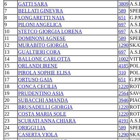
6
GATTI SARA
3809
A.S
7
BELLATI GINEVRA
589
SPE
8
LONGARETTI NAIA
651
G.P
9
PILONI ANGELICA
697
A.S
10
STETCO GIORGIA LORENA
697
A.S
11
DOMINONI AGNESE
589
SPE
12
MURABITO GIORGIA
1290
SKA
13
GUALTIERI CORA
697
A.S
14
BALLONE CARLOTTA
1002
VIT
15
ORLANDI IRENE
4185
POL
16
PIROLA SOPHIE ELISA
310
POL
17
ORTUSO GAIA
651
G.P
18
CONCA CECILIA
1220
ROT
19
PRUDENTINO ASIA
2564
SAV
20
SUBACCHI AMANDA
3946
PIA
21
BRUSADELLI GIORGIA
1220
ROT
22
COSTA MARIA SOLE
1220
ROT
23
SCURATI ANNA CHIARA
4191
A.S
24
ORIGGI LIA
589
SPE
25
CASERTA VIOLA
1290
SKA