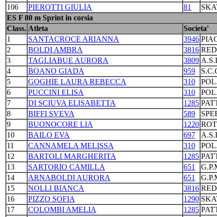
106
PIEROTTI GIULIA
81
SKA
ES F 80 m Sprint in corsia
Class.
Atleta
Societa'
1
SANTACROCE ARIANNA
3946
PIA
2
BOLDI AMBRA
3816
RED
3
TAGLIABUE AURORA
3809
A.S
4
BOANO GIADA
959
S.C
5
GOGHIE LAURA REBECCA
310
POL
6
PUCCINI ELISA
310
POL
7
DI SCIUVA ELISABETTA
1285
PAT
8
BIFFI SVEVA
589
SPE
9
BUONOCORE LIA
1220
ROT
10
BAILO EVA
697
A.S
11
CANNAMELA MELISSA
310
POL
12
BARTOLI MARGHERITA
1285
PAT
13
SARTORIO CAMILLA
651
G.P
14
ARNABOLDI AURORA
651
G.P
15
NOLLI BIANCA
3816
RED
16
PIZZO SOFIA
1290
SKA
17
COLOMBI AMELIA
1285
PAT