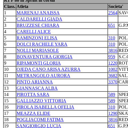
R1 F 80 m Sprint in corsia
Class.
Atleta
Societa'
1
MARENAJ ANAISSA
2564
SAV
2
CALDARELLI GIADA
3
BRUZZESE CHIARA
651
G.P
4
CARELLI ALICE
5
RAMINZONI ELISA
310
POL
6
DOLCI RACHELE YARA
310
POL
7
NOLLI MARIASOLE
3816
RED
8
BONAVENTURA GIORGIA
959
S.C
9
RIPAMONTI GLORIA
1220
ROT
10
OJEDA CANO ARISA AZURRA
1002
VIT
11
METRANGOLO AURORA
3682
SAL
12
PINTO ARIANNA
3370
CAR
13
GIANNASCA ALBA
14
PIROTTA SARA
589
SPE
15
GALLIAZZO VITTORIA
589
SPE
16
PIROLA ISABELLA OFELIA
310
POL
17
MEAZZA ELIDE
1290
SKA
18
POGLIACOMI FATIMA
3816
RED
19
SANGIORGIO LUCIA
651
G.P