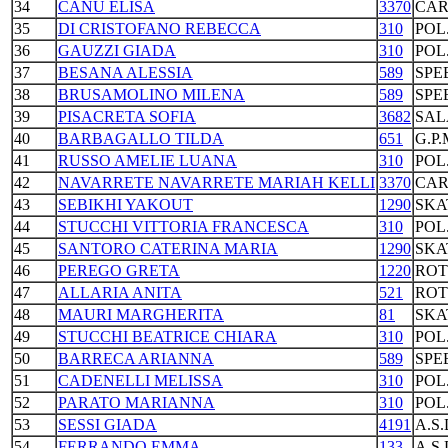
34
CANU ELISA
3370
CAR
35
DI CRISTOFANO REBECCA
310
POL
36
GAUZZI GIADA
310
POL
37
BESANA ALESSIA
589
SPE
38
BRUSAMOLINO MILENA
589
SPE
39
PISACRETA SOFIA
3682
SAL
40
BARBAGALLO TILDA
651
G.P
41
RUSSO AMELIE LUANA
310
POL
42
NAVARRETE NAVARRETE MARIAH KELLI
3370
CAR
43
SEBIKHI YAKOUT
1290
SKA
44
STUCCHI VITTORIA FRANCESCA
310
POL
45
SANTORO CATERINA MARIA
1290
SKA
46
PEREGO GRETA
1220
ROT
47
ALLARIA ANITA
521
ROT
48
MAURI MARGHERITA
81
SKA
49
STUCCHI BEATRICE CHIARA
310
POL
50
BARRECA ARIANNA
589
SPE
51
CADENELLI MELISSA
310
POL
52
PARATO MARIANNA
310
POL
53
SESSI GIADA
4191
A.S
54
FERRANDO EMMA
133
A.S