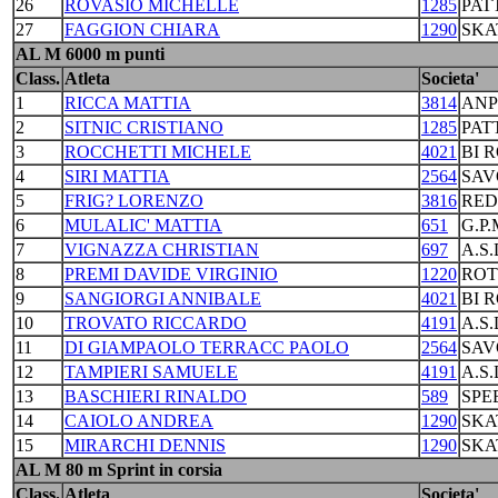
26
ROVASIO MICHELLE
1285
PAT
27
FAGGION CHIARA
1290
SKA
AL M 6000 m punti
Class.
Atleta
Societa'
1
RICCA MATTIA
3814
ANP
2
SITNIC CRISTIANO
1285
PAT
3
ROCCHETTI MICHELE
4021
BI 
4
SIRI MATTIA
2564
SAV
5
FRIG? LORENZO
3816
RED
6
MULALIC' MATTIA
651
G.P
7
VIGNAZZA CHRISTIAN
697
A.S
8
PREMI DAVIDE VIRGINIO
1220
ROT
9
SANGIORGI ANNIBALE
4021
BI 
10
TROVATO RICCARDO
4191
A.S
11
DI GIAMPAOLO TERRACC PAOLO
2564
SAV
12
TAMPIERI SAMUELE
4191
A.S
13
BASCHIERI RINALDO
589
SPE
14
CAIOLO ANDREA
1290
SKA
15
MIRARCHI DENNIS
1290
SKA
AL M 80 m Sprint in corsia
Class.
Atleta
Societa'