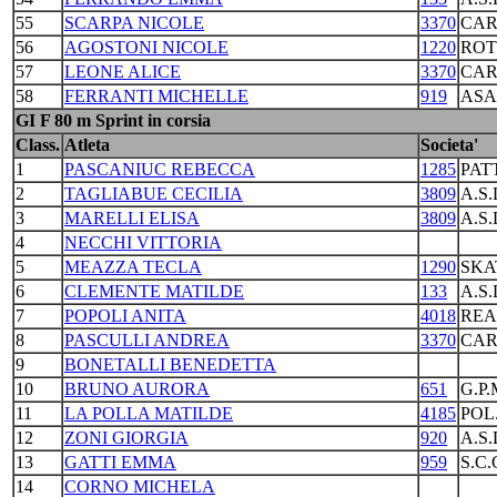
55
SCARPA NICOLE
3370
CAR
56
AGOSTONI NICOLE
1220
ROT
57
LEONE ALICE
3370
CAR
58
FERRANTI MICHELLE
919
ASA
GI F 80 m Sprint in corsia
Class.
Atleta
Societa'
1
PASCANIUC REBECCA
1285
PAT
2
TAGLIABUE CECILIA
3809
A.S
3
MARELLI ELISA
3809
A.S
4
NECCHI VITTORIA
5
MEAZZA TECLA
1290
SKA
6
CLEMENTE MATILDE
133
A.S
7
POPOLI ANITA
4018
REA
8
PASCULLI ANDREA
3370
CAR
9
BONETALLI BENEDETTA
10
BRUNO AURORA
651
G.P
11
LA POLLA MATILDE
4185
POL
12
ZONI GIORGIA
920
A.S
13
GATTI EMMA
959
S.C
14
CORNO MICHELA