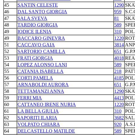
45
SANTIN CELESTE
1290
SKA
46
DAL SANTO GIORGIA
959
S.C
47
SALA SVEVA
81
SKA
48
TARDIO GIORGIA
589
SPE
49
IODICE ILENIA
310
POL
49
BACCARO GINEVRA
1220
ROT
51
CACCAVO GAIA
3814
ANP
52
SARTORIO CAMILLA
651
G.P
53
FRATI GIORGIA
4018
REA
54
LOPEZ ALONSO LANI
589
SPE
55
CATANIA ISABELLA
218
PAT
56
CORTI PAMELA
4185
POL
57
ARNABOLDI AURORA
651
G.P
58
TETTAMANZI ANNA
1290
SKA
59
FERRI MIA
4413
POL
60
CATTANEO IRENE NURIA
1220
ROT
61
LA BELLA GIULIA
310
POL
62
SAPORITI ILARIA
3682
SAL
63
VOLPATO CHIARA
920
A.S
64
DELCASTELLO MATILDE
589
SPE