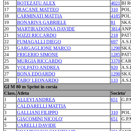
16
BOTEZATU ALEX
4021
BI 
17
IRACANE MATTEO
310
POL
18
CARMINATI MATTIA
4185
POL
19
BONARIVA GABRIELE
81
SKA
20
MARTIRADONNA DAVIDE
3814
ANP
21
SOZZI RICCARDO
218
PAT
22
FUMAGALLI DIEGO
697
A.S
23
GARGAGLIONE MARCO
1290
SKA
24
FRIGERIO SIMONE
1285
PAT
25
MURGIA RICCARDO
3370
CAR
26
VOLPATO ANDREA
920
A.S
27
BONA EDOARDO
1290
SKA
28
TABO' LEONARDO
133
A.S
GI M 80 m Sprint in corsia
Class.
Atleta
Societa'
1
ALLEVI ANDREA
651
G.P
2
CALDARELLI MATTIA
3
GALLIANI FILIPPO
310
POL
4
GIACOMINI NICOLO'
651
G.P
5
CARELLI DAVIDE