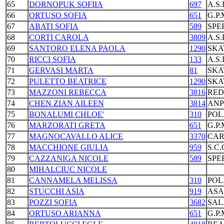
65
DORNOPUK SOFIIA
697
A.S
66
ORTUSO SOFIA
651
G.P
67
ABATI SOFIA
589
SPE
68
CORTI CAROLA
3809
A.S
69
SANTORO ELENA PAOLA
1290
SKA
70
RICCI SOFIA
133
A.S
71
GERVASI MARTA
81
SKA
72
PULETTO BEATRICE
1290
SKA
73
MAZZONI REBECCA
3816
RED
74
CHEN ZIAN AILEEN
3814
ANP
75
BONALUMI CHLOE'
310
POL
76
MARZORATI GRETA
651
G.P
77
MAGNOCAVALLO ALICE
3370
CAR
78
MACCHIONE GIULIA
959
S.C
79
CAZZANIGA NICOLE
589
SPE
80
MIHALCIUC NICOLE
81
CANNAMELA MELISSA
310
POL
82
STUCCHI ASIA
919
ASA
83
POZZI SOFIA
3682
SAL
84
ORTUSO ARIANNA
651
G.P