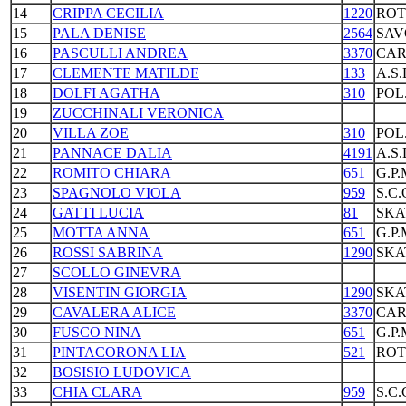
14
CRIPPA CECILIA
1220
ROT
15
PALA DENISE
2564
SAV
16
PASCULLI ANDREA
3370
CAR
17
CLEMENTE MATILDE
133
A.S
18
DOLFI AGATHA
310
POL
19
ZUCCHINALI VERONICA
20
VILLA ZOE
310
POL
21
PANNACE DALIA
4191
A.S
22
ROMITO CHIARA
651
G.P
23
SPAGNOLO VIOLA
959
S.C
24
GATTI LUCIA
81
SKA
25
MOTTA ANNA
651
G.P
26
ROSSI SABRINA
1290
SKA
27
SCOLLO GINEVRA
28
VISENTIN GIORGIA
1290
SKA
29
CAVALERA ALICE
3370
CAR
30
FUSCO NINA
651
G.P
31
PINTACORONA LIA
521
ROT
32
BOSISIO LUDOVICA
33
CHIA CLARA
959
S.C