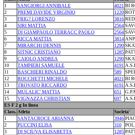
1
SANGIORGI ANNIBALE
4021
BI 
2
PREMI DAVIDE VIRGINIO
1220
ROT
3
FRIG? LORENZO
3816
RED
4
SIRI MATTIA
2564
SAV
5
DI GIAMPAOLO TERRACC PAOLO
2564
SAV
6
RICCA MATTIA
3814
ANP
7
MIRARCHI DENNIS
1290
SKA
8
SITNIC CRISTIANO
1285
PAT
9
CAIOLO ANDREA
1290
SKA
10
TAMPIERI SAMUELE
4191
A.S
11
BASCHIERI RINALDO
589
SPE
12
ROCCHETTI MICHELE
4021
BI 
13
TROVATO RICCARDO
4191
A.S
14
MULALIC' MATTIA
651
G.P
15
VIGNAZZA CHRISTIAN
697
A.S
ES F 2 g In linea
Class.
Atleta
Societa'
1
SANTACROCE ARIANNA
3946
PIA
2
PUCCINI ELISA
310
POL
3
DI SCIUVA ELISABETTA
1285
PAT