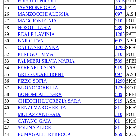
24
POROTTI NICOLE
3816
RED
25
IAVARONE GAIA
1285
PAT
26
MANZOCCHI ALESSIA
697
A.S
27
MAGGIONI GAIA
310
POL
28
NOSOTTI ASIA
589
SPE
29
REALE LAVINIA
1285
PAT
30
BAILO EVA
697
A.S
31
CATTANEO ANNA
1290
SKA
32
PEREGO EMMA
310
POL
33
PALMIERI SILVIA MARIA
589
SPE
34
FERRARIO NINA
919
ASA
35
BREZZOLARI IRENE
697
A.S
36
PIZZO SOFIA
1290
SKA
37
BUONOCORE LIA
1220
ROT
38
BONOMI ALLEGRA
589
SPE
39
CHIECCHI LUCREZIA SARA
919
ASA
40
RENZI MARGHERITA
81
SKA
41
MULAZZANI GAIA
310
POL
42
CATANO GAIA
81
SKA
42
SOLINA ALICE
81
SKA
44
FUMAGALLI REBECCA
959
S.C