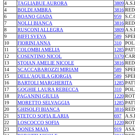
4
TAGLIABUE AURORA
3809
A.S
4
BOLDI AMBRA
3816
RED
6
BOANO GIADA
959
S.C
7
NOLLI BIANCA
3816
RED
8
RUSCONI ALLEGRA
3809
A.S
9
BIFFI SVEVA
589
SPE
10
FIORINI ANNA
310
POL
11
COLOMBI AMELIA
1285
PAT
12
COSENTINO NICOL
3370
CAR
13
STOIAN AMELIE NICOLE
3816
RED
14
SCACCABAROZZI MIRIAM
589
SPE
15
DELL'AQUILA GIORGIA
589
SPE
16
BARTOLI MARGHERITA
1285
PAT
17
GOGHIE LAURA REBECCA
310
POL
18
PAGANINI GIULIA
1220
ROT
19
MORETTO SELVAGGIA
1285
PAT
20
GHISOLFI BIANCA
3816
RED
21
STETCO SOFIA ILARIA
697
A.S
22
LOSCOCCO SOFIA
1220
ROT
23
DONES MAJA
919
ASA