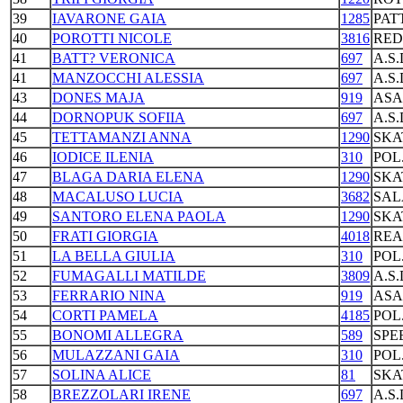
39
IAVARONE GAIA
1285
PAT
40
POROTTI NICOLE
3816
RED
41
BATT? VERONICA
697
A.S
41
MANZOCCHI ALESSIA
697
A.S
43
DONES MAJA
919
ASA
44
DORNOPUK SOFIIA
697
A.S
45
TETTAMANZI ANNA
1290
SKA
46
IODICE ILENIA
310
POL
47
BLAGA DARIA ELENA
1290
SKA
48
MACALUSO LUCIA
3682
SAL
49
SANTORO ELENA PAOLA
1290
SKA
50
FRATI GIORGIA
4018
REA
51
LA BELLA GIULIA
310
POL
52
FUMAGALLI MATILDE
3809
A.S
53
FERRARIO NINA
919
ASA
54
CORTI PAMELA
4185
POL
55
BONOMI ALLEGRA
589
SPE
56
MULAZZANI GAIA
310
POL
57
SOLINA ALICE
81
SKA
58
BREZZOLARI IRENE
697
A.S