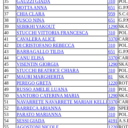
35
GAUZZI GIADA
310
POL
36
MOTTA ANNA
651
G.P
37
CHIA CLARA
959
S.C
38
FUSCO NINA
651
G.P
39
SEBIKHI YAKOUT
1290
SKA
40
STUCCHI VITTORIA FRANCESCA
310
POL
41
CAVALERA ALICE
3370
CAR
42
DI CRISTOFANO REBECCA
310
POL
43
BARBAGALLO TILDA
651
G.P
44
CANU ELISA
3370
CAR
45
VISENTIN GIORGIA
1290
SKA
46
STUCCHI BEATRICE CHIARA
310
POL
47
MAURI MARGHERITA
81
SKA
48
PEREGO GRETA
1220
ROT
49
RUSSO AMELIE LUANA
310
POL
50
SANTORO CATERINA MARIA
1290
SKA
51
NAVARRETE NAVARRETE MARIAH KELLI
3370
CAR
52
BARRECA ARIANNA
589
SPE
53
PARATO MARIANNA
310
POL
54
SESSI GIADA
4191
A.S
55
AGOSTONI NICOLE
1220
ROT