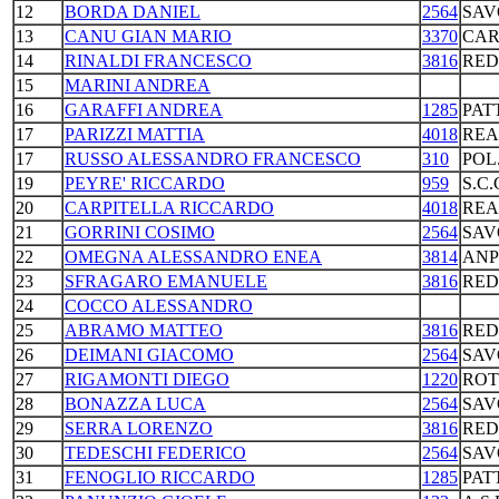
12
BORDA DANIEL
2564
SAV
13
CANU GIAN MARIO
3370
CAR
14
RINALDI FRANCESCO
3816
RED
15
MARINI ANDREA
16
GARAFFI ANDREA
1285
PAT
17
PARIZZI MATTIA
4018
REA
17
RUSSO ALESSANDRO FRANCESCO
310
POL
19
PEYRE' RICCARDO
959
S.C
20
CARPITELLA RICCARDO
4018
REA
21
GORRINI COSIMO
2564
SAV
22
OMEGNA ALESSANDRO ENEA
3814
ANP
23
SFRAGARO EMANUELE
3816
RED
24
COCCO ALESSANDRO
25
ABRAMO MATTEO
3816
RED
26
DEIMANI GIACOMO
2564
SAV
27
RIGAMONTI DIEGO
1220
ROT
28
BONAZZA LUCA
2564
SAV
29
SERRA LORENZO
3816
RED
30
TEDESCHI FEDERICO
2564
SAV
31
FENOGLIO RICCARDO
1285
PAT