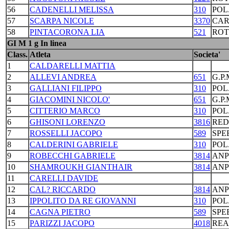
56
CADENELLI MELISSA
310
POL
57
SCARPA NICOLE
3370
CAR
58
PINTACORONA LIA
521
ROT
GI M 1 g In linea
Class.
Atleta
Societa'
1
CALDARELLI MATTIA
2
ALLEVI ANDREA
651
G.P
3
GALLIANI FILIPPO
310
POL
4
GIACOMINI NICOLO'
651
G.P
5
CITTERIO MARCO
310
POL
6
GHISONI LORENZO
3816
RED
7
ROSSELLI JACOPO
589
SPE
8
CALDERINI GABRIELE
310
POL
9
ROBECCHI GABRIELE
3814
ANP
10
SHAMROUKH GIANTHAIR
3814
ANP
11
CARELLI DAVIDE
12
CAL? RICCARDO
3814
ANP
13
IPPOLITO DA RE GIOVANNI
310
POL
14
CAGNA PIETRO
589
SPE
15
PARIZZI JACOPO
4018
REA