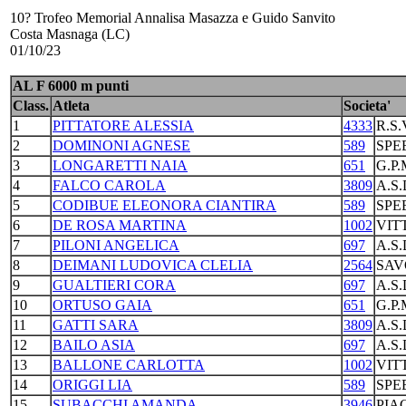
10? Trofeo Memorial Annalisa Masazza e Guido Sanvito
Costa Masnaga (LC)
01/10/23
AL F 6000 m punti
Class.
Atleta
Societa'
1
PITTATORE ALESSIA
4333
R.S
2
DOMINONI AGNESE
589
SPE
3
LONGARETTI NAIA
651
G.P
4
FALCO CAROLA
3809
A.S
5
CODIBUE ELEONORA CIANTIRA
589
SPE
6
DE ROSA MARTINA
1002
VIT
7
PILONI ANGELICA
697
A.S
8
DEIMANI LUDOVICA CLELIA
2564
SAV
9
GUALTIERI CORA
697
A.S
10
ORTUSO GAIA
651
G.P
11
GATTI SARA
3809
A.S
12
BAILO ASIA
697
A.S
13
BALLONE CARLOTTA
1002
VIT
14
ORIGGI LIA
589
SPE
15
SUBACCHI AMANDA
3946
PIA