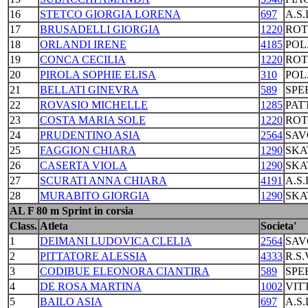
16
STETCO GIORGIA LORENA
697
A.S
17
BRUSADELLI GIORGIA
1220
ROT
18
ORLANDI IRENE
4185
POL
19
CONCA CECILIA
1220
ROT
20
PIROLA SOPHIE ELISA
310
POL
21
BELLATI GINEVRA
589
SPE
22
ROVASIO MICHELLE
1285
PAT
23
COSTA MARIA SOLE
1220
ROT
24
PRUDENTINO ASIA
2564
SAV
25
FAGGION CHIARA
1290
SKA
26
CASERTA VIOLA
1290
SKA
27
SCURATI ANNA CHIARA
4191
A.S
28
MURABITO GIORGIA
1290
SKA
AL F 80 m Sprint in corsia
Class.
Atleta
Societa'
1
DEIMANI LUDOVICA CLELIA
2564
SAV
2
PITTATORE ALESSIA
4333
R.S
3
CODIBUE ELEONORA CIANTIRA
589
SPE
4
DE ROSA MARTINA
1002
VIT
5
BAILO ASIA
697
A.S