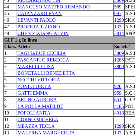
43
RICCARDI MATTIA
3809
A.S
44
MANCUSO MATTEO ARMANDO
589
SPE
45
CATANZARO RYAN
697
A.S
46
LEVANTI PAOLO
1290
SKA
47
PROFETA TIZIANO
133
A.S
48
CHEN ZIXIANG ALVIN
3814
ANP
GI F 1 g In linea
Class.
Atleta
Societa'
1
TAGLIABUE CECILIA
3809
A.S
2
PASCANIUC REBECCA
1285
PAT
3
MARELLI ELISA
3809
A.S
4
BONETALLI BENEDETTA
5
NECCHI VITTORIA
6
ZONI GIORGIA
920
A.S
7
GATTI EMMA
959
S.C
8
BRUNO AURORA
651
G.P
9
LA POLLA MATILDE
4185
POL
10
POPOLI ANITA
4018
REA
11
CORNO MICHELA
12
MEAZZA TECLA
1290
SKA
13
MALERBA MARGHERITA
133
A.S