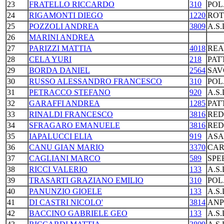
23
FRATELLO RICCARDO
310
POL
24
RIGAMONTI DIEGO
1220
ROT
25
POZZOLI ANDREA
3809
A.S
26
MARINI ANDREA
27
PARIZZI MATTIA
4018
REA
28
CELA YURI
218
PAT
29
BORDA DANIEL
2564
SAV
30
RUSSO ALESSANDRO FRANCESCO
310
POL
31
PETRACCO STEFANO
920
A.S
32
GARAFFI ANDREA
1285
PAT
33
RINALDI FRANCESCO
3816
RED
34
SFRAGARO EMANUELE
3816
RED
35
IAPALUCCI ELIA
919
ASA
36
CANU GIAN MARIO
3370
CAR
37
CAGLIANI MARCO
589
SPE
38
RICCI VALERIO
133
A.S
39
TRASARTI GRAZIANO EMILIO
310
POL
40
PANUNZIO GIOELE
133
A.S
41
DI CASTRI NICOLO'
3814
ANP
42
BACCINO GABRIELE GEO
133
A.S