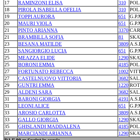
17
RAMINZONI ELISA
310
POL
18
PIROLA ISABELLA OFELIA
310
POL
19
TOPPI AURORA
651
G.P
20
MAURI VIOLA
651
G.P
21
PINTO ARIANNA
3370
CAR
21
BRAMBILLA SOFIA
81
SKA
23
BESANA MATILDE
3809
A.S
23
SANGIORGIO LUCIA
651
G.P
25
MEAZZA ELIDE
1290
SKA
25
BORONI EMMA
4185
POL
27
FORTUNATO REBECCA
1002
VIT
27
CASTELNUOVO VITTORIA
3682
SAL
29
GUNTRI EMMA
1220
ROT
29
ALDENI SARA
3682
SAL
31
BARONI GIORGIA
4191
A.S
31
LEONI ALICE
651
G.P
33
AROSIO CARLOTTA
3809
A.S
33
GALLO GIORGIA
1290
SKA
35
GHISLANDI MADDALENA
4185
POL
35
MARCIANDI ARIANNA
1290
SKA