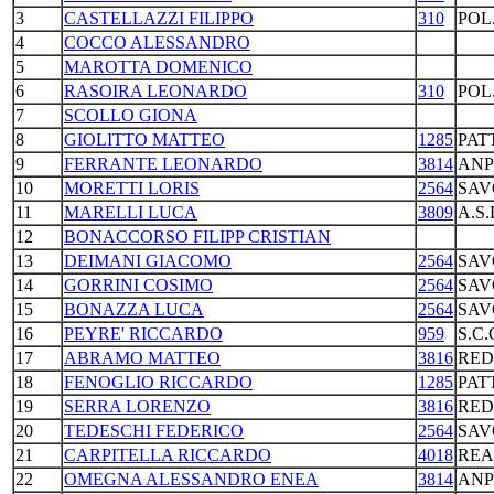
3
CASTELLAZZI FILIPPO
310
POL
4
COCCO ALESSANDRO
5
MAROTTA DOMENICO
6
RASOIRA LEONARDO
310
POL
7
SCOLLO GIONA
8
GIOLITTO MATTEO
1285
PAT
9
FERRANTE LEONARDO
3814
ANP
10
MORETTI LORIS
2564
SAV
11
MARELLI LUCA
3809
A.S
12
BONACCORSO FILIPP CRISTIAN
13
DEIMANI GIACOMO
2564
SAV
14
GORRINI COSIMO
2564
SAV
15
BONAZZA LUCA
2564
SAV
16
PEYRE' RICCARDO
959
S.C
17
ABRAMO MATTEO
3816
RED
18
FENOGLIO RICCARDO
1285
PAT
19
SERRA LORENZO
3816
RED
20
TEDESCHI FEDERICO
2564
SAV
21
CARPITELLA RICCARDO
4018
REA
22
OMEGNA ALESSANDRO ENEA
3814
ANP