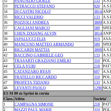
32
PANUNZIO GIOELE
133
A.S
33
PETRACCO STEFANO
920
A.S
34
DI CASTRI NICOLO'
3814
ANP
35
RICCI VALERIO
133
A.S
36
POZZOLI ANDREA
3809
A.S
37
CAGLIANI MARCO
589
SPE
38
CHEN ZIXIANG ALVIN
3814
ANP
39
IAPALUCCI ELIA
919
ASA
40
MANCUSO MATTEO ARMANDO
589
SPE
41
RICCARDI MATTIA
3809
A.S
42
BACCINO GABRIELE GEO
133
A.S
43
TRASARTI GRAZIANO EMILIO
310
POL
44
CELA YURI
218
PAT
45
CATANZARO RYAN
697
A.S
46
FRATELLO RICCARDO
310
POL
47
PROFETA TIZIANO
133
A.S
48
LEVANTI PAOLO
1290
SKA
ES M 80 m Sprint in corsia
Class.
Atleta
Societa'
1
CAMPAGNA SIMONE
218
PAT
2
MAZZI PAUL MARIE
310
POL