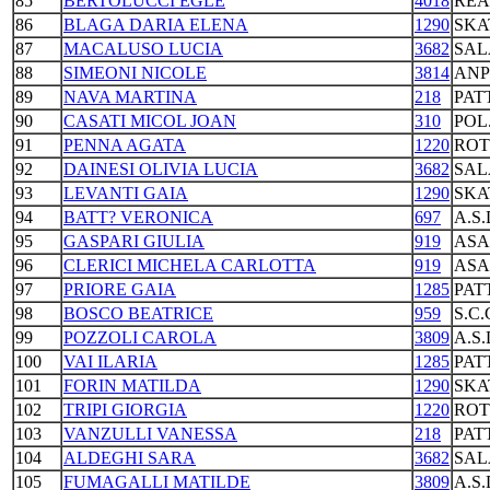
85
BERTOLUCCI EGLE
4018
REA
86
BLAGA DARIA ELENA
1290
SKA
87
MACALUSO LUCIA
3682
SAL
88
SIMEONI NICOLE
3814
ANP
89
NAVA MARTINA
218
PAT
90
CASATI MICOL JOAN
310
POL
91
PENNA AGATA
1220
ROT
92
DAINESI OLIVIA LUCIA
3682
SAL
93
LEVANTI GAIA
1290
SKA
94
BATT? VERONICA
697
A.S
95
GASPARI GIULIA
919
ASA
96
CLERICI MICHELA CARLOTTA
919
ASA
97
PRIORE GAIA
1285
PAT
98
BOSCO BEATRICE
959
S.C
99
POZZOLI CAROLA
3809
A.S
100
VAI ILARIA
1285
PAT
101
FORIN MATILDA
1290
SKA
102
TRIPI GIORGIA
1220
ROT
103
VANZULLI VANESSA
218
PAT
104
ALDEGHI SARA
3682
SAL
105
FUMAGALLI MATILDE
3809
A.S