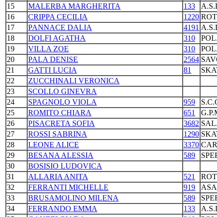
15
MALERBA MARGHERITA
133
A.S
16
CRIPPA CECILIA
1220
ROT
17
PANNACE DALIA
4191
A.S
18
DOLFI AGATHA
310
POL
19
VILLA ZOE
310
POL
20
PALA DENISE
2564
SAV
21
GATTI LUCIA
81
SKA
22
ZUCCHINALI VERONICA
23
SCOLLO GINEVRA
24
SPAGNOLO VIOLA
959
S.C
25
ROMITO CHIARA
651
G.P
26
PISACRETA SOFIA
3682
SAL
27
ROSSI SABRINA
1290
SKA
28
LEONE ALICE
3370
CAR
29
BESANA ALESSIA
589
SPE
30
BOSISIO LUDOVICA
31
ALLARIA ANITA
521
ROT
32
FERRANTI MICHELLE
919
ASA
33
BRUSAMOLINO MILENA
589
SPE
34
FERRANDO EMMA
133
A.S