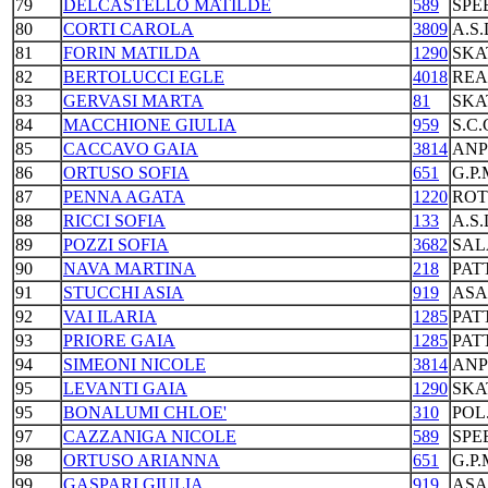
79
DELCASTELLO MATILDE
589
SPE
80
CORTI CAROLA
3809
A.S
81
FORIN MATILDA
1290
SKA
82
BERTOLUCCI EGLE
4018
REA
83
GERVASI MARTA
81
SKA
84
MACCHIONE GIULIA
959
S.C
85
CACCAVO GAIA
3814
ANP
86
ORTUSO SOFIA
651
G.P
87
PENNA AGATA
1220
ROT
88
RICCI SOFIA
133
A.S
89
POZZI SOFIA
3682
SAL
90
NAVA MARTINA
218
PAT
91
STUCCHI ASIA
919
ASA
92
VAI ILARIA
1285
PAT
93
PRIORE GAIA
1285
PAT
94
SIMEONI NICOLE
3814
ANP
95
LEVANTI GAIA
1290
SKA
95
BONALUMI CHLOE'
310
POL
97
CAZZANIGA NICOLE
589
SPE
98
ORTUSO ARIANNA
651
G.P
99
GASPARI GIULIA
919
ASA