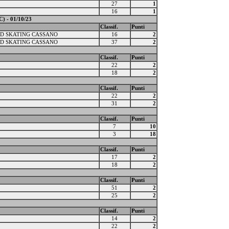
27
1
16
1
) - 01/10/23
Classif.
Punti
D SKATING CASSANO
16
2
D SKATING CASSANO
37
2
Classif.
Punti
22
2
18
2
Classif.
Punti
22
2
31
2
Classif.
Punti
7
10
3
18
Classif.
Punti
17
2
18
2
Classif.
Punti
51
2
25
2
Classif.
Punti
14
2
22
2