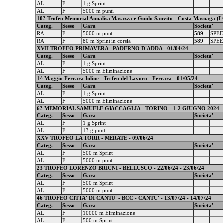
AL
F
1 g Sprint
AL
F
5000 m punti
10? Trofeo Memorial Annalisa Masazza e Guido Sanvito - Costa Masnaga (LC
Categ.
Sesso
Gara
Societa'
RA
F
5000 m punti
589
SPEE
RA
F
80 m Sprint in corsia
589
SPEE
XVII TROFEO PRIMAVERA - PADERNO D'ADDA - 01/04/24
Categ.
Sesso
Gara
Societa'
AL
F
1 g Sprint
AL
F
5000 m Eliminazione
1^ Maggio Ferrara Inline - Trofeo del Lavoro - Ferrara - 01/05/24
Categ.
Sesso
Gara
Societa'
AL
F
1 g Sprint
AL
F
5000 m Eliminazione
6? MEMORIAL SAMUELE GIACCAGLIA - TORINO - 1-2 GIUGNO 2024
Categ.
Sesso
Gara
Societa'
AL
F
1 g Sprint
AL
F
13 g punti
XXV TROFEO LA TORR - MERATE - 09/06/24
Categ.
Sesso
Gara
Societa'
AL
F
500 m Sprint
AL
F
5000 m punti
23 TROFEO LORENZO BRIONI - BELLUSCO - 22/06/24 - 23/06/24
Categ.
Sesso
Gara
Societa'
AL
F
500 m Sprint
AL
F
5000 m punti
46 TROFEO CITTA' DI CANTU' - BCC - CANTU' - 13/07/24 - 14/07/24
Categ.
Sesso
Gara
Societa'
AL
F
10000 m Eliminazione
AL
F
500 m Sprint