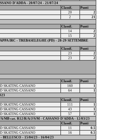
ANO D'ADDA - 20/07/24 - 21/07/24
Classif.
Punti
20
2
2
21
Classif.
Punti
14
2
15
2
PA IRC - TREBASELEGHE (PD) - 28-29 SETTEMBRE
Classif.
Punti
23
2
23
2
Classif.
Punti
D SKATING CASSANO
160
1
D SKATING CASSANO
64
1
023
Classif.
Punti
D SKATING CASSANO
111
1
D SKATING CASSANO
43
1
D SKATING CASSANO
57
1
 cat. R12/R/A/J/S/M - CASSANO D'ADDA - 12/03/23
Classif.
Punti
D SKATING CASSANO
11
0.5
D SKATING CASSANO
16
0.5
ELLUSCO - 15/04/23 - 16/04/23