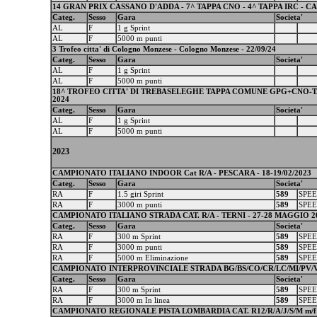
14 GRAN PRIX CASSANO D'ADDA - 7^ TAPPA CNO - 4^ TAPPA IRC - CASS
Categ.
Sesso
Gara
Societa'
AL
F
1 g Sprint
AL
F
5000 m punti
3 Trofeo citta' di Cologno Monzese - Cologno Monzese - 22/09/24
Categ.
Sesso
Gara
Societa'
AL
F
1 g Sprint
AL
F
5000 m punti
18^ TROFEO CITTA' DI TREBASELEGHE TAPPA COMUNE GPG+CNO-TAP
2024
Categ.
Sesso
Gara
Societa'
AL
F
1 g Sprint
AL
F
5000 m punti
2023
CAMPIONATO ITALIANO INDOOR Cat R/A - PESCARA - 18-19/02/2023
Categ.
Sesso
Gara
Societa'
RA
F
1.5 giri Sprint
589
SPEE
RA
F
3000 m punti
589
SPEE
CAMPIONATO ITALIANO STRADA CAT. R/A - TERNI - 27-28 MAGGIO 2
Categ.
Sesso
Gara
Societa'
RA
F
300 m Sprint
589
SPEE
RA
F
3000 m punti
589
SPEE
RA
F
5000 m Eliminazione
589
SPEE
CAMPIONATO INTERPROVINCIALE STRADA BG/BS/CO/CR/LC/MI/PV/VA/MB
Categ.
Sesso
Gara
Societa'
RA
F
300 m Sprint
589
SPEE
RA
F
3000 m In linea
589
SPEE
CAMPIONATO REGIONALE PISTA LOMBARDIA CAT. R12/R/A/J/S/M m/f - B