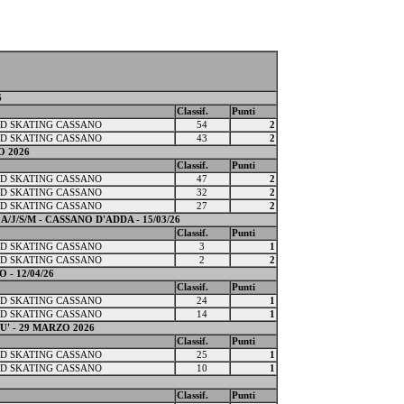
6
Classif.
Punti
D SKATING CASSANO
54
2
D SKATING CASSANO
43
2
O 2026
Classif.
Punti
D SKATING CASSANO
47
2
D SKATING CASSANO
32
2
D SKATING CASSANO
27
2
J/S/M - CASSANO D'ADDA - 15/03/26
Classif.
Punti
D SKATING CASSANO
3
1
D SKATING CASSANO
2
2
- 12/04/26
Classif.
Punti
D SKATING CASSANO
24
1
D SKATING CASSANO
14
1
' - 29 MARZO 2026
Classif.
Punti
D SKATING CASSANO
25
1
D SKATING CASSANO
10
1
Classif.
Punti