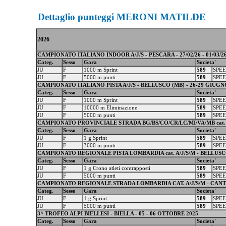
Dettaglio punteggi MERONI MATILDE
2026
CAMPIONATO ITALIANO INDOOR A/J/S - PESCARA - 27/02/26 - 01/03/2
Categ.
Sesso
Gara
Societa'
JU
F
1000 m Sprint
589
SPEE
JU
F
5000 m punti
589
SPEE
CAMPIONATO ITALIANO PISTA A/J/S - BELLUSCO (MB) - 26-29 GIUGN
Categ.
Sesso
Gara
Societa'
JU
F
1000 m Sprint
589
SPEE
JU
F
10000 m Eliminazione
589
SPEE
JU
F
5000 m punti
589
SPEE
CAMPIONATO PROVINCIALE STRADA BG/BS/CO/CR/LC/MI/VA/MB cat. A/
Categ.
Sesso
Gara
Societa'
JU
F
1 g Sprint
589
SPEE
JU
F
3000 m punti
589
SPEE
CAMPIONATO REGIONALE PISTA LOMBARDIA cat. A/J/S/M - BELLUSCO 
Categ.
Sesso
Gara
Societa'
JU
F
1 g Crono atleti contrapposti
589
SPEE
JU
F
5000 m punti
589
SPEE
CAMPIONATO REGIONALE STRADA LOMBARDIA CAT. A/J/S/M - CANTU
Categ.
Sesso
Gara
Societa'
JU
F
1 g Sprint
589
SPEE
JU
F
5000 m punti
589
SPEE
3^ TROFEO ALPI BIELLESI - BIELLA - 05 - 06 OTTOBRE 2025
Categ.
Sesso
Gara
Societa'