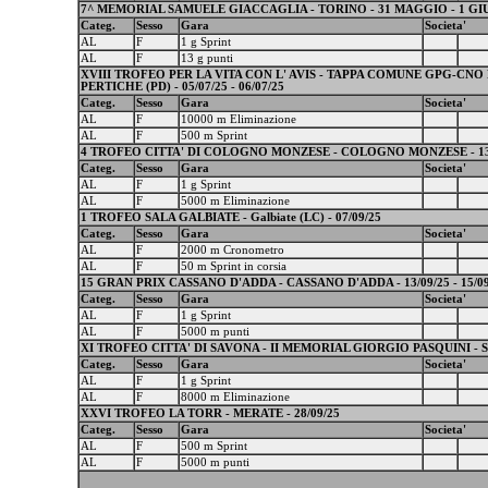
7^ MEMORIAL SAMUELE GIACCAGLIA - TORINO - 31 MAGGIO - 1 GI
Categ.
Sesso
Gara
Societa'
AL
F
1 g Sprint
AL
F
13 g punti
XVIII TROFEO PER LA VITA CON L' AVIS - TAPPA COMUNE GPG-CNO
PERTICHE (PD) - 05/07/25 - 06/07/25
Categ.
Sesso
Gara
Societa'
AL
F
10000 m Eliminazione
AL
F
500 m Sprint
4 TROFEO CITTA' DI COLOGNO MONZESE - COLOGNO MONZESE - 1
Categ.
Sesso
Gara
Societa'
AL
F
1 g Sprint
AL
F
5000 m Eliminazione
1 TROFEO SALA GALBIATE - Galbiate (LC) - 07/09/25
Categ.
Sesso
Gara
Societa'
AL
F
2000 m Cronometro
AL
F
50 m Sprint in corsia
15 GRAN PRIX CASSANO D'ADDA - CASSANO D'ADDA - 13/09/25 - 15/09
Categ.
Sesso
Gara
Societa'
AL
F
1 g Sprint
AL
F
5000 m punti
XI TROFEO CITTA' DI SAVONA - II MEMORIAL GIORGIO PASQUINI - SA
Categ.
Sesso
Gara
Societa'
AL
F
1 g Sprint
AL
F
8000 m Eliminazione
XXVI TROFEO LA TORR - MERATE - 28/09/25
Categ.
Sesso
Gara
Societa'
AL
F
500 m Sprint
AL
F
5000 m punti