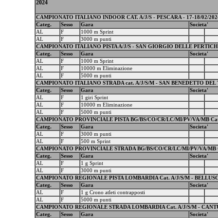
2024
CAMPIONATO ITALIANO INDOOR CAT. A/J/S - PESCARA - 17-18/02/202
Categ.
Sesso
Gara
Societa'
AL
F
1000 m Sprint
AL
F
3000 m punti
CAMPIONATO ITALIANO PISTA A/J/S - SAN GIORGIO DELLE PERTICHE 
Categ.
Sesso
Gara
Societa'
AL
F
1000 m Sprint
AL
F
10000 m Eliminazione
AL
F
5000 m punti
CAMPIONATO ITALIANO STRADA cat. A/J/S/M - SAN BENEDETTO DEL T
Categ.
Sesso
Gara
Societa'
AL
F
1 giri Sprint
AL
F
10000 m Eliminazione
AL
F
5000 m punti
CAMPIONATO PROVINCIALE PISTA BG/BS/CO/CR/LC/MI/PV/VA/MB Cat. A
Categ.
Sesso
Gara
Societa'
AL
F
3000 m punti
AL
F
500 m Sprint
CAMPIONATO PROVINCIALE STRADA BG/BS/CO/CR/LC/MI/PV/VA/MB Cat
Categ.
Sesso
Gara
Societa'
AL
F
1 g Sprint
AL
F
3000 m punti
CAMPIONATO REGIONALE PISTA LOMBARDIA Cat. A/J/S/M - BELLUSCO
Categ.
Sesso
Gara
Societa'
AL
F
1 g Crono atleti contrapposti
AL
F
5000 m punti
CAMPIONATO REGIONALE STRADA LOMBARDIA Cat. A/J/S/M - CANTU' 
Categ.
Sesso
Gara
Societa'