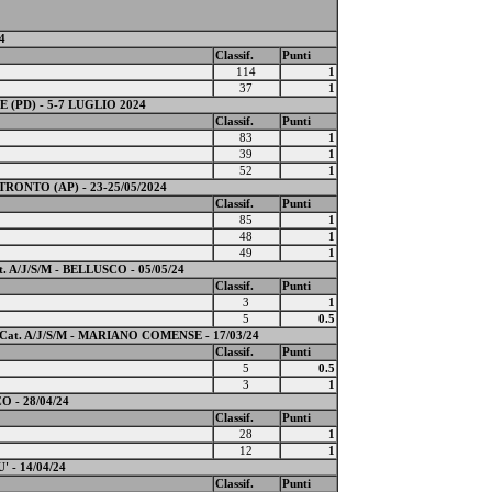
4
Classif.
Punti
114
1
37
1
(PD) - 5-7 LUGLIO 2024
Classif.
Punti
83
1
39
1
52
1
RONTO (AP) - 23-25/05/2024
Classif.
Punti
85
1
48
1
49
1
/J/S/M - BELLUSCO - 05/05/24
Classif.
Punti
3
1
5
0.5
. A/J/S/M - MARIANO COMENSE - 17/03/24
Classif.
Punti
5
0.5
3
1
 - 28/04/24
Classif.
Punti
28
1
12
1
- 14/04/24
Classif.
Punti