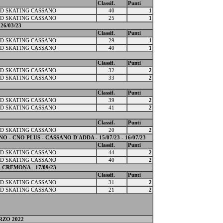
Classif.
Punti
D SKATING CASSANO
40
1
D SKATING CASSANO
25
1
26/03/23
Classif.
Punti
D SKATING CASSANO
29
1
D SKATING CASSANO
40
1
Classif.
Punti
D SKATING CASSANO
32
2
D SKATING CASSANO
33
2
Classif.
Punti
D SKATING CASSANO
39
2
D SKATING CASSANO
41
2
Classif.
Punti
D SKATING CASSANO
20
2
 CNO PLUS - CASSANO D'ADDA - 15/07/23 - 16/07/23
Classif.
Punti
D SKATING CASSANO
44
2
D SKATING CASSANO
40
2
 CREMONA - 17/09/23
Classif.
Punti
D SKATING CASSANO
31
2
D SKATING CASSANO
21
2
RZO 2022