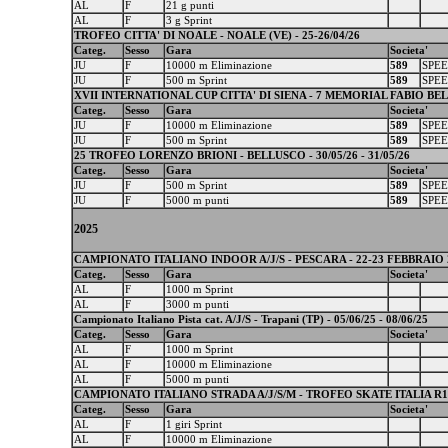
AL
F
21 g punti
AL
F
3 g Sprint
TROFEO CITTA' DI NOALE - NOALE (VE) - 25-26/04/26
Categ.
Sesso
Gara
Societa'
JU
F
10000 m Eliminazione
589
SPEE
JU
F
500 m Sprint
589
SPEE
XVII INTERNATIONAL CUP CITTA' DI SIENA - 7 MEMORIAL FABIO BELOTTI
Categ.
Sesso
Gara
Societa'
JU
F
10000 m Eliminazione
589
SPEE
JU
F
500 m Sprint
589
SPEE
25 TROFEO LORENZO BRIONI - BELLUSCO - 30/05/26 - 31/05/26
Categ.
Sesso
Gara
Societa'
JU
F
500 m Sprint
589
SPEE
JU
F
5000 m punti
589
SPEE
2025
CAMPIONATO ITALIANO INDOOR A/J/S - PESCARA - 22-23 FEBBRAIO 
Categ.
Sesso
Gara
Societa'
AL
F
1000 m Sprint
AL
F
3000 m punti
Campionato Italiano Pista cat. A/J/S - Trapani (TP) - 05/06/25 - 08/06/25
Categ.
Sesso
Gara
Societa'
AL
F
1000 m Sprint
AL
F
10000 m Eliminazione
AL
F
5000 m punti
CAMPIONATO ITALIANO STRADA A/J/S/M - TROFEO SKATE ITALIA R12/R
Categ.
Sesso
Gara
Societa'
AL
F
1 giri Sprint
AL
F
10000 m Eliminazione