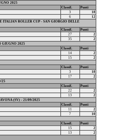
UGNO 2025
Classif.
Punti
3
18
6
12
 E ITALIAN ROLLER CUP - SAN GIORGIO DELLE
Classif.
Punti
27
2
35
2
3 GIUGNO 2025
Classif.
Punti
14
2
15
2
Classif.
Punti
3
18
17
2
/25
Classif.
Punti
22
2
13
2
VONA (SV) - 21/09/2025
Classif.
Punti
11
2
7
10
Classif.
Punti
15
2
13
2