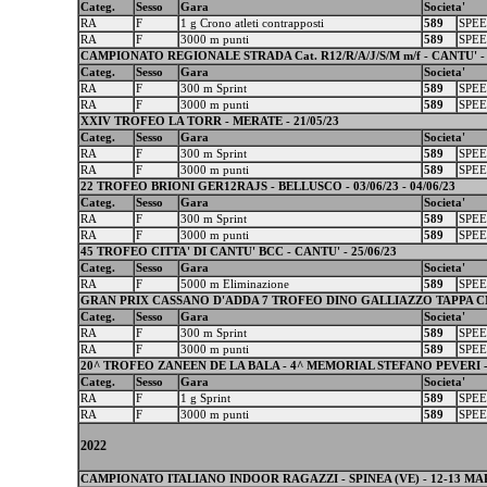
Categ.
Sesso
Gara
Societa'
RA
F
1 g Crono atleti contrapposti
589
SPEE
RA
F
3000 m punti
589
SPEE
CAMPIONATO REGIONALE STRADA Cat. R12/R/A/J/S/M m/f - CANTU' - 
Categ.
Sesso
Gara
Societa'
RA
F
300 m Sprint
589
SPEE
RA
F
3000 m punti
589
SPEE
XXIV TROFEO LA TORR - MERATE - 21/05/23
Categ.
Sesso
Gara
Societa'
RA
F
300 m Sprint
589
SPEE
RA
F
3000 m punti
589
SPEE
22 TROFEO BRIONI GER12RAJS - BELLUSCO - 03/06/23 - 04/06/23
Categ.
Sesso
Gara
Societa'
RA
F
300 m Sprint
589
SPEE
RA
F
3000 m punti
589
SPEE
45 TROFEO CITTA' DI CANTU' BCC - CANTU' - 25/06/23
Categ.
Sesso
Gara
Societa'
RA
F
5000 m Eliminazione
589
SPEE
GRAN PRIX CASSANO D'ADDA 7 TROFEO DINO GALLIAZZO TAPPA CNO -
Categ.
Sesso
Gara
Societa'
RA
F
300 m Sprint
589
SPEE
RA
F
3000 m punti
589
SPEE
20^ TROFEO ZANEEN DE LA BALA - 4^ MEMORIAL STEFANO PEVERI -
Categ.
Sesso
Gara
Societa'
RA
F
1 g Sprint
589
SPEE
RA
F
3000 m punti
589
SPEE
2022
CAMPIONATO ITALIANO INDOOR RAGAZZI - SPINEA (VE) - 12-13 MA