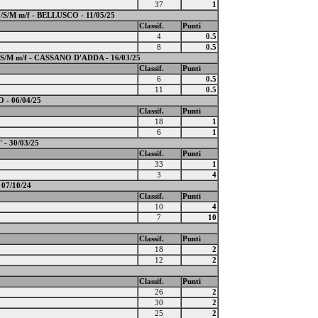
37
1
M m/f - BELLUSCO - 11/05/25
Classif.
Punti
4
0.5
8
0.5
M m/f - CASSANO D'ADDA - 16/03/25
Classif.
Punti
6
0.5
11
0.5
- 06/04/25
Classif.
Punti
18
1
6
1
 30/03/25
Classif.
Punti
33
1
3
4
 07/10/24
Classif.
Punti
10
4
7
10
Classif.
Punti
18
2
12
2
Classif.
Punti
26
2
30
2
25
2