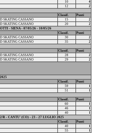
10
4
12
2
Classif.
Punti
D SKATING CASSANO
15
2
D SKATING CASSANO
20
2
 - SIENA - 07/05/26 - 10/05/26
Classif.
Punti
D SKATING CASSANO
30
2
D SKATING CASSANO
35
2
Classif.
Punti
D SKATING CASSANO
28
2
D SKATING CASSANO
29
2
2025
Classif.
Punti
59
1
51
1
Classif.
Punti
60
1
46
1
40
1
 - CANTU' (CO) - 23 - 27 LUGLIO 2025
Classif.
Punti
40
1
55
1