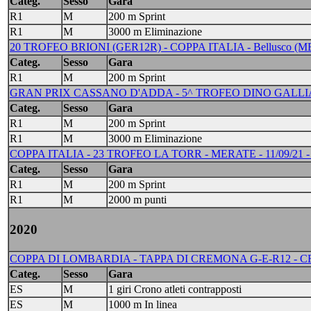
Categ.
Sesso
Gara
R1
M
200 m Sprint
R1
M
3000 m Eliminazione
20 TROFEO BRIONI (GER12R) - COPPA ITALIA - Bellusco (MB) -
Categ.
Sesso
Gara
R1
M
200 m Sprint
GRAN PRIX CASSANO D'ADDA - 5^ TROFEO DINO GALLIAZZO
Categ.
Sesso
Gara
R1
M
200 m Sprint
R1
M
3000 m Eliminazione
COPPA ITALIA - 23 TROFEO LA TORR - MERATE - 11/09/21 - 
Categ.
Sesso
Gara
R1
M
200 m Sprint
R1
M
2000 m punti
2020
COPPA DI LOMBARDIA - TAPPA DI CREMONA G-E-R12 - CREM
Categ.
Sesso
Gara
ES
M
1 giri Crono atleti contrapposti
ES
M
1000 m In linea