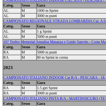
CAMPIONATO ITALIANO INDOOR CAT. A/J/S - PESCARA - 17
Categ.
Sesso
Gara
AL
M
1000 m Sprint
AL
M
3000 m punti
CAMPIONATO REGIONALE STRADA LOMBARDIA Cat. A/J/S/M
Categ.
Sesso
Gara
AL
M
1 g Sprint
AL
M
5000 m punti
10? Trofeo Memorial Annalisa Masazza e Guido Sanvito - Costa Ma
Categ.
Sesso
Gara
RA
M
5000 m punti
RA
M
80 m Sprint in corsia
2023
CAMPIONATO ITALIANO INDOOR Cat R/A - PESCARA - 18-1
Categ.
Sesso
Gara
RA
M
1.5 giri Sprint
RA
M
3000 m punti
CAMPIONATO ITALIANO PISTA R/A - MARTINSICURO (TE) -
Categ.
Sesso
Gara