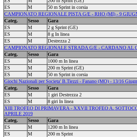
ES
M
200 m Sprint (GE)
ES
M
50 m Sprint in corsia
CAMPIONATO REGIONALE PISTA G/E - RHO (MI) - 9 GIUG
Categ.
Sesso
Gara
ES
M
2 g Sprint (GE)
ES
M
8 g In linea
ES
M
Destrezza 2
CAMPIONATO REGIONALE STRADA G/E - CARDANO AL CA
Categ.
Sesso
Gara
ES
M
1000 m In linea
ES
M
200 m Sprint (GE)
ES
M
50 m Sprint in corsia
Giochi Nazionali per Societa' B.Tiezzi - Fanano (MO) - 13/16 Giug
Categ.
Sesso
Gara
ES
M
1 giri Destrezza 2
ES
M
8 giri In linea
XIII TROFEO DI PRIMAVERA - XXVII TROFEO A. SOTTOC
APRILE 2019
Categ.
Sesso
Gara
ES
M
1200 m In linea
ES
M
200 m Sprint