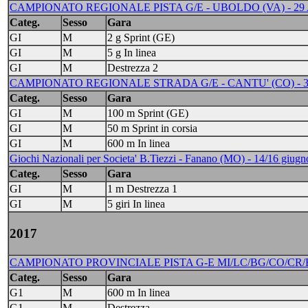
CAMPIONATO REGIONALE PISTA G/E - UBOLDO (VA) - 29 
Categ.
Sesso
Gara
GI
M
2 g Sprint (GE)
GI
M
5 g In linea
GI
M
Destrezza 2
CAMPIONATO REGIONALE STRADA G/E - CANTU' (CO) - 3
Categ.
Sesso
Gara
GI
M
100 m Sprint (GE)
GI
M
50 m Sprint in corsia
GI
M
600 m In linea
Giochi Nazionali per Societa' B.Tiezzi - Fanano (MO) - 14/16 giug
Categ.
Sesso
Gara
GI
M
1 m Destrezza 1
GI
M
5 giri In linea
2017
CAMPIONATO PROVINCIALE PISTA G-E MI/LC/BG/CO/CR/BS
Categ.
Sesso
Gara
G1
M
600 m In linea
G1
M
Destrezza