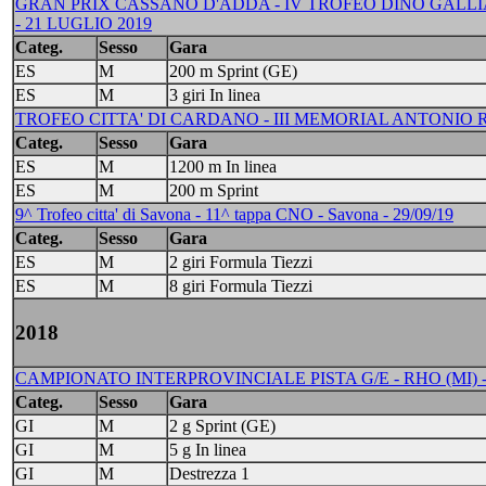
GRAN PRIX CASSANO D'ADDA - IV TROFEO DINO GALLIAZ
- 21 LUGLIO 2019
Categ.
Sesso
Gara
ES
M
200 m Sprint (GE)
ES
M
3 giri In linea
TROFEO CITTA' DI CARDANO - III MEMORIAL ANTONIO 
Categ.
Sesso
Gara
ES
M
1200 m In linea
ES
M
200 m Sprint
9^ Trofeo citta' di Savona - 11^ tappa CNO - Savona - 29/09/19
Categ.
Sesso
Gara
ES
M
2 giri Formula Tiezzi
ES
M
8 giri Formula Tiezzi
2018
CAMPIONATO INTERPROVINCIALE PISTA G/E - RHO (MI) -
Categ.
Sesso
Gara
GI
M
2 g Sprint (GE)
GI
M
5 g In linea
GI
M
Destrezza 1