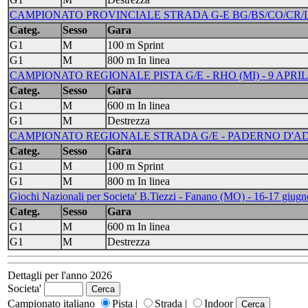
CAMPIONATO PROVINCIALE STRADA G-E BG/BS/CO/CR/LC
Categ.
Sesso
Gara
G1
M
100 m Sprint
G1
M
800 m In linea
CAMPIONATO REGIONALE PISTA G/E - RHO (MI) - 9 APRIL
Categ.
Sesso
Gara
G1
M
600 m In linea
G1
M
Destrezza
CAMPIONATO REGIONALE STRADA G/E - PADERNO D'ADDA
Categ.
Sesso
Gara
G1
M
100 m Sprint
G1
M
800 m In linea
Giochi Nazionali per Societa' B.Tiezzi - Fanano (MO) - 16-17 giug
Categ.
Sesso
Gara
G1
M
600 m In linea
G1
M
Destrezza
Dettagli per l'anno 2026
Societa'
Campionato italiano
Pista |
Strada |
Indoor