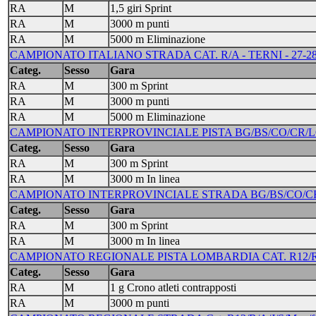
RA
M
1,5 giri Sprint
RA
M
3000 m punti
RA
M
5000 m Eliminazione
CAMPIONATO ITALIANO STRADA CAT. R/A - TERNI - 27-2
Categ.
Sesso
Gara
RA
M
300 m Sprint
RA
M
3000 m punti
RA
M
5000 m Eliminazione
CAMPIONATO INTERPROVINCIALE PISTA BG/BS/CO/CR/LC/MI/
Categ.
Sesso
Gara
RA
M
300 m Sprint
RA
M
3000 m In linea
CAMPIONATO INTERPROVINCIALE STRADA BG/BS/CO/CR/LC/
Categ.
Sesso
Gara
RA
M
300 m Sprint
RA
M
3000 m In linea
CAMPIONATO REGIONALE PISTA LOMBARDIA CAT. R12/R/A/J/
Categ.
Sesso
Gara
RA
M
1 g Crono atleti contrapposti
RA
M
3000 m punti