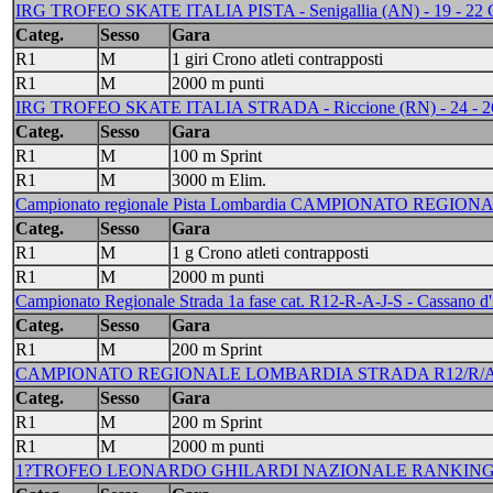
IRG TROFEO SKATE ITALIA PISTA - Senigallia (AN) - 19 - 2
Categ.
Sesso
Gara
R1
M
1 giri Crono atleti contrapposti
R1
M
2000 m punti
IRG TROFEO SKATE ITALIA STRADA - Riccione (RN) - 24 - 
Categ.
Sesso
Gara
R1
M
100 m Sprint
R1
M
3000 m Elim.
Campionato regionale Pista Lombardia CAMPIONATO REGIONAL
Categ.
Sesso
Gara
R1
M
1 g Crono atleti contrapposti
R1
M
2000 m punti
Campionato Regionale Strada 1a fase cat. R12-R-A-J-S - Cassano d
Categ.
Sesso
Gara
R1
M
200 m Sprint
CAMPIONATO REGIONALE LOMBARDIA STRADA R12/R/A/J/S/
Categ.
Sesso
Gara
R1
M
200 m Sprint
R1
M
2000 m punti
1?TROFEO LEONARDO GHILARDI NAZIONALE RANKING - 