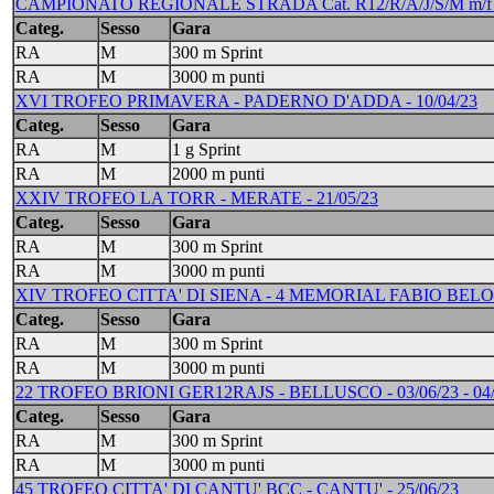
CAMPIONATO REGIONALE STRADA Cat. R12/R/A/J/S/M m/f -
Categ.
Sesso
Gara
RA
M
300 m Sprint
RA
M
3000 m punti
XVI TROFEO PRIMAVERA - PADERNO D'ADDA - 10/04/23
Categ.
Sesso
Gara
RA
M
1 g Sprint
RA
M
2000 m punti
XXIV TROFEO LA TORR - MERATE - 21/05/23
Categ.
Sesso
Gara
RA
M
300 m Sprint
RA
M
3000 m punti
XIV TROFEO CITTA' DI SIENA - 4 MEMORIAL FABIO BELOT
Categ.
Sesso
Gara
RA
M
300 m Sprint
RA
M
3000 m punti
22 TROFEO BRIONI GER12RAJS - BELLUSCO - 03/06/23 - 04/
Categ.
Sesso
Gara
RA
M
300 m Sprint
RA
M
3000 m punti
45 TROFEO CITTA' DI CANTU' BCC - CANTU' - 25/06/23