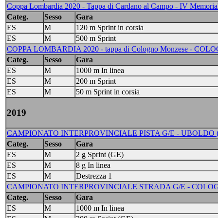
Coppa Lombardia 2020 - Tappa di Cardano al Campo - IV Memorial 
Categ.
Sesso
Gara
ES
M
120 m Sprint in corsia
ES
M
500 m Sprint
COPPA LOMBARDIA 2020 - tappa di Cologno Monzese - CO
Categ.
Sesso
Gara
ES
M
1000 m In linea
ES
M
200 m Sprint
ES
M
50 m Sprint in corsia
2019
CAMPIONATO INTERPROVINCIALE PISTA G/E - UBOLDO (VA
Categ.
Sesso
Gara
ES
M
2 g Sprint (GE)
ES
M
8 g In linea
ES
M
Destrezza 1
CAMPIONATO INTERPROVINCIALE STRADA G/E - COLOGN
Categ.
Sesso
Gara
ES
M
1000 m In linea