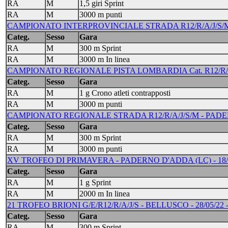
RA
M
1,5 giri Sprint
RA
M
3000 m punti
CAMPIONATO INTERPROVINCIALE STRADA R12/R/A/J/S/M 
Categ.
Sesso
Gara
RA
M
300 m Sprint
RA
M
3000 m In linea
CAMPIONATO REGIONALE PISTA LOMBARDIA Cat. R12/R/A/J/S/
Categ.
Sesso
Gara
RA
M
1 g Crono atleti contrapposti
RA
M
3000 m punti
CAMPIONATO REGIONALE STRADA R12/R/A/J/S/M - PADERNO
Categ.
Sesso
Gara
RA
M
300 m Sprint
RA
M
3000 m punti
XV TROFEO DI PRIMAVERA - PADERNO D'ADDA (LC) - 18/
Categ.
Sesso
Gara
RA
M
1 g Sprint
RA
M
2000 m In linea
21 TROFEO BRIONI G/E/R12/R/A/J/S - BELLUSCO - 28/05/22 -
Categ.
Sesso
Gara
RA
M
300 m Sprint