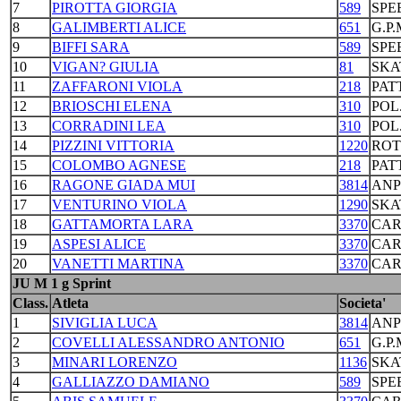
7
PIROTTA GIORGIA
589
SPE
8
GALIMBERTI ALICE
651
G.P
9
BIFFI SARA
589
SPE
10
VIGAN? GIULIA
81
SKA
11
ZAFFARONI VIOLA
218
PAT
12
BRIOSCHI ELENA
310
POL
13
CORRADINI LEA
310
POL
14
PIZZINI VITTORIA
1220
ROT
15
COLOMBO AGNESE
218
PAT
16
RAGONE GIADA MUI
3814
ANP
17
VENTURINO VIOLA
1290
SKA
18
GATTAMORTA LARA
3370
CAR
19
ASPESI ALICE
3370
CAR
20
VANETTI MARTINA
3370
CAR
JU M 1 g Sprint
Class.
Atleta
Societa'
1
SIVIGLIA LUCA
3814
ANP
2
COVELLI ALESSANDRO ANTONIO
651
G.P
3
MINARI LORENZO
1136
SKA
4
GALLIAZZO DAMIANO
589
SPE