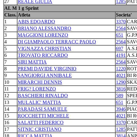
27
REALE GIULIA
1285
PAT
AL M 1 g Sprint
Class.
Atleta
Societa'
1
ABIS EDOARDO
3370
CAR
2
BRIANO ALESSANDRO
2564
SAV
3
MAGGIONI LORENZO
651
G.P
4
DI GIAMPAOLO TERRACC PAOLO
2564
SAV
5
VIGNAZZA CHRISTIAN
697
A.S
6
TROVATO RICCARDO
4191
A.S
7
SIRI MATTIA
2564
SAV
8
PREMI DAVIDE VIRGINIO
1220
ROT
9
SANGIORGI ANNIBALE
4021
BI 
10
MIRARCHI DENNIS
1290
SKA
11
FRIG? LORENZO
3816
RED
12
BASCHIERI RINALDO
589
SPE
13
MULALIC' MATTIA
651
G.P
14
PARADASI SAMUELE
3946
PIA
15
ROCCHETTI MICHELE
4021
BI 
16
SALATTI FEDERICO
3370
CAR
17
SITNIC CRISTIANO
1285
PAT
18
RICCA MATTIA
3814
ANP