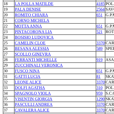
18
LA POLLA MATILDE
4185
POL
19
PALA DENISE
2564
SAV
20
ROMITO CHIARA
651
G.P
21
CORNO MICHELA
22
MOTTA ANNA
651
G.P
23
PINTACORONA LIA
521
ROT
24
BOSISIO LUDOVICA
25
CAMELIN CLOE
3370
CAR
26
BESANA ALESSIA
589
SPE
27
SCOLLO GINEVRA
28
FERRANTI MICHELLE
919
ASA
29
ZUCCHINALI VERONICA
30
FUSCO NINA
651
G.P
31
GATTI LUCIA
81
SKA
32
LEONE ALICE
3370
CAR
33
DOLFI AGATHA
310
POL
34
SPAGNOLO VIOLA
959
S.C
35
VISENTIN GIORGIA
1290
SKA
36
PASCULLI ANDREA
3370
CAR
37
CAVALERA ALICE
3370
CAR