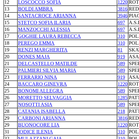
12
LOSCOCCO SOFIA
1220
ROT
13
BOLDI AMBRA
3816
RED
14
SANTACROCE ARIANNA
3946
PIA
15
STETCO SOFIA ILARIA
697
A.S
16
MANZOCCHI ALESSIA
697
A.S
17
GOGHIE LAURA REBECCA
310
POL
18
PEREGO EMMA
310
POL
19
RENZI MARGHERITA
81
SKA
20
DONES MAJA
919
ASA
21
DELCASTELLO MATILDE
589
SPE
22
PALMIERI SILVIA MARIA
589
SPE
23
FERRARIO NINA
919
ASA
24
BACCARO GINEVRA
1220
ROT
25
BONOMI ALLEGRA
589
SPE
26
MORETTO SELVAGGIA
1285
PAT
27
NOSOTTI ASIA
589
SPE
28
CATANIA ISABELLA
218
PAT
29
CARBONI ARIANNA
3816
RED
29
BUONOCORE LIA
1220
ROT
31
IODICE ILENIA
310
POL
32
MULAZZANI GAIA
310
POL