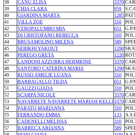
38
CANU ELISA
3370
CAR
39
CHIA CLARA
959
S.C
40
GIARDINA MARTA
1285
PAT
41
VILLA ZOE
310
POL
42
VEROPALUMBO MIA
651
G.P
43
DI CRISTOFANO REBECCA
310
POL
44
BRUSAMOLINO MILENA
589
SPE
45
SEBIKHI YAKOUT
1290
SKA
46
PEREGO GRETA
1220
ROT
47
LANDONI AZZURRA HERMIONE
3370
CAR
48
SANTORO CATERINA MARIA
1290
SKA
49
RUSSO AMELIE LUANA
310
POL
50
BARBAGALLO TILDA
651
G.P
51
GAUZZI GIADA
310
POL
52
SCARPA NICOLE
3370
CAR
53
NAVARRETE NAVARRETE MARIAH KELLI
3370
CAR
54
PARATO MARIANNA
310
POL
55
FERRANDO EMMA
133
A.S
56
CADENELLI MELISSA
310
POL
57
BARRECA ARIANNA
589
SPE
58
SESSI GIADA
4191
A.S