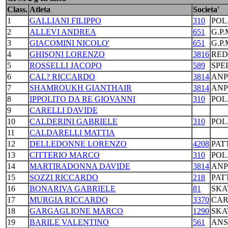
Class.
Atleta
Societa'
1
GALLIANI FILIPPO
310
POL
2
ALLEVI ANDREA
651
G.P
3
GIACOMINI NICOLO'
651
G.P
4
GHISONI LORENZO
3816
RED
5
ROSSELLI JACOPO
589
SPE
6
CAL? RICCARDO
3814
ANP
7
SHAMROUKH GIANTHAIR
3814
ANP
8
IPPOLITO DA RE GIOVANNI
310
POL
9
CARELLI DAVIDE
10
CALDERINI GABRIELE
310
POL
11
CALDARELLI MATTIA
12
DELLEDONNE LORENZO
4208
PAT
13
CITTERIO MARCO
310
POL
14
MARTIRADONNA DAVIDE
3814
ANP
15
SOZZI RICCARDO
218
PAT
16
BONARIVA GABRIELE
81
SKA
17
MURGIA RICCARDO
3370
CAR
18
GARGAGLIONE MARCO
1290
SKA
19
BARILE VALENTINO
561
ANS