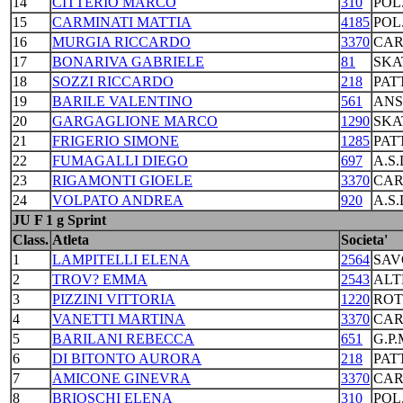
14
CITTERIO MARCO
310
POL
15
CARMINATI MATTIA
4185
POL
16
MURGIA RICCARDO
3370
CAR
17
BONARIVA GABRIELE
81
SKA
18
SOZZI RICCARDO
218
PAT
19
BARILE VALENTINO
561
ANS
20
GARGAGLIONE MARCO
1290
SKA
21
FRIGERIO SIMONE
1285
PAT
22
FUMAGALLI DIEGO
697
A.S
23
RIGAMONTI GIOELE
3370
CAR
24
VOLPATO ANDREA
920
A.S
JU F 1 g Sprint
Class.
Atleta
Societa'
1
LAMPITELLI ELENA
2564
SAV
2
TROV? EMMA
2543
ALT
3
PIZZINI VITTORIA
1220
ROT
4
VANETTI MARTINA
3370
CAR
5
BARILANI REBECCA
651
G.P
6
DI BITONTO AURORA
218
PAT
7
AMICONE GINEVRA
3370
CAR
8
BRIOSCHI ELENA
310
POL