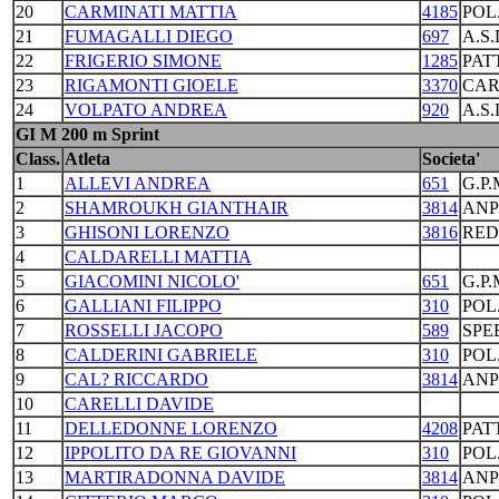
20
CARMINATI MATTIA
4185
POL
21
FUMAGALLI DIEGO
697
A.S
22
FRIGERIO SIMONE
1285
PAT
23
RIGAMONTI GIOELE
3370
CAR
24
VOLPATO ANDREA
920
A.S
GI M 200 m Sprint
Class.
Atleta
Societa'
1
ALLEVI ANDREA
651
G.P
2
SHAMROUKH GIANTHAIR
3814
ANP
3
GHISONI LORENZO
3816
RED
4
CALDARELLI MATTIA
5
GIACOMINI NICOLO'
651
G.P
6
GALLIANI FILIPPO
310
POL
7
ROSSELLI JACOPO
589
SPE
8
CALDERINI GABRIELE
310
POL
9
CAL? RICCARDO
3814
ANP
10
CARELLI DAVIDE
11
DELLEDONNE LORENZO
4208
PAT
12
IPPOLITO DA RE GIOVANNI
310
POL
13
MARTIRADONNA DAVIDE
3814
ANP