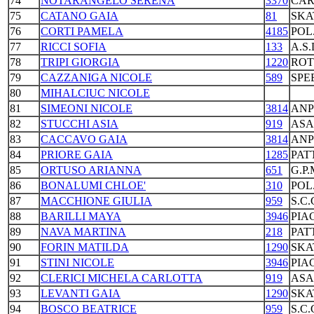
74
NOTARANGELO SERENA
3370
CAR
75
CATANO GAIA
81
SKA
76
CORTI PAMELA
4185
POL
77
RICCI SOFIA
133
A.S
78
TRIPI GIORGIA
1220
ROT
79
CAZZANIGA NICOLE
589
SPE
80
MIHALCIUC NICOLE
81
SIMEONI NICOLE
3814
ANP
82
STUCCHI ASIA
919
ASA
83
CACCAVO GAIA
3814
ANP
84
PRIORE GAIA
1285
PAT
85
ORTUSO ARIANNA
651
G.P
86
BONALUMI CHLOE'
310
POL
87
MACCHIONE GIULIA
959
S.C
88
BARILLI MAYA
3946
PIA
89
NAVA MARTINA
218
PAT
90
FORIN MATILDA
1290
SKA
91
STINI NICOLE
3946
PIA
92
CLERICI MICHELA CARLOTTA
919
ASA
93
LEVANTI GAIA
1290
SKA
94
BOSCO BEATRICE
959
S.C