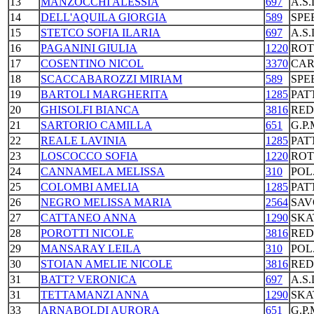
13
MANZOCCHI ALESSIA
697
A.S
14
DELL'AQUILA GIORGIA
589
SPE
15
STETCO SOFIA ILARIA
697
A.S
16
PAGANINI GIULIA
1220
ROT
17
COSENTINO NICOL
3370
CAR
18
SCACCABAROZZI MIRIAM
589
SPE
19
BARTOLI MARGHERITA
1285
PAT
20
GHISOLFI BIANCA
3816
RED
21
SARTORIO CAMILLA
651
G.P
22
REALE LAVINIA
1285
PAT
23
LOSCOCCO SOFIA
1220
ROT
24
CANNAMELA MELISSA
310
POL
25
COLOMBI AMELIA
1285
PAT
26
NEGRO MELISSA MARIA
2564
SAV
27
CATTANEO ANNA
1290
SKA
28
POROTTI NICOLE
3816
RED
29
MANSARAY LEILA
310
POL
30
STOIAN AMELIE NICOLE
3816
RED
31
BATT? VERONICA
697
A.S
31
TETTAMANZI ANNA
1290
SKA
33
ARNABOLDI AURORA
651
G.P