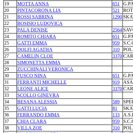
19
MOTTA ANNA
651
G.P
20
PINTACORONA LIA
521
ROT
21
ROSSI SABRINA
1290
SKA
22
BOSISIO LUDOVICA
23
PALA DENISE
2564
SAV
24
ROMITO CHIARA
651
G.P
25
GATTI EMMA
959
S.C
26
DOLFI AGATHA
310
POL
27
CAMELIN CLOE
3370
CAR
28
SIMONETTA EMMA
29
ZUCCHINALI VERONICA
30
FUSCO NINA
651
G.P
31
FERRANTI MICHELLE
919
ASA
32
LEONE ALICE
3370
CAR
33
SCOLLO GINEVRA
34
BESANA ALESSIA
589
SPE
35
GATTI LUCIA
81
SKA
36
FERRANDO EMMA
133
A.S
37
CHIA CLARA
959
S.C
38
VILLA ZOE
310
POL