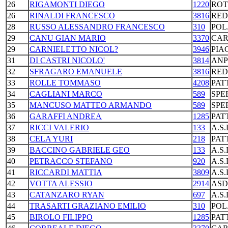
26
RIGAMONTI DIEGO
1220
ROT
26
RINALDI FRANCESCO
3816
RED
28
RUSSO ALESSANDRO FRANCESCO
310
POL
29
CANU GIAN MARIO
3370
CAR
29
CARNIELETTO NICOL?
3946
PIA
31
DI CASTRI NICOLO'
3814
ANP
32
SFRAGARO EMANUELE
3816
RED
33
ROLLE TOMMASO
4208
PAT
34
CAGLIANI MARCO
589
SPE
35
MANCUSO MATTEO ARMANDO
589
SPE
36
GARAFFI ANDREA
1285
PAT
37
RICCI VALERIO
133
A.S
38
CELA YURI
218
PAT
39
BACCINO GABRIELE GEO
133
A.S
40
PETRACCO STEFANO
920
A.S
41
RICCARDI MATTIA
3809
A.S
42
VOTTA ALESSIO
2914
ASD
43
CATANZARO RYAN
697
A.S
44
TRASARTI GRAZIANO EMILIO
310
POL
45
BIROLO FILIPPO
1285
PAT