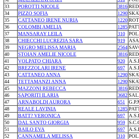
33
POROTTI NICOLE
3816
RED
34
PIZZO SOFIA
1290
SKA
35
CATTANEO IRENE NURIA
1220
ROT
36
COLOMBI AMELIA
1285
PAT
37
MANSARAY LEILA
310
POL
38
CHIECCHI LUCREZIA SARA
919
ASA
39
NEGRO MELISSA MARIA
2564
SAV
40
STOIAN AMELIE NICOLE
3816
RED
41
VOLPATO CHIARA
920
A.S
42
BREZZOLARI IRENE
697
A.S
43
CATTANEO ANNA
1290
SKA
44
TETTAMANZI ANNA
1290
SKA
45
MAZZONI REBECCA
3816
RED
46
SAPORITI ILARIA
3682
SAL
47
ARNABOLDI AURORA
651
G.P
48
REALE LAVINIA
1285
PAT
49
BATT? VERONICA
697
A.S
50
DAL SANTO GIORGIA
959
S.C
51
BAILO EVA
697
A.S
52
CANNAMELA MELISSA
310
POL