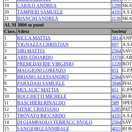
19
CAIOLO ANDREA
1290
SKA
20
TAMPIERI SAMUELE
4191
A.S
21
BIANCHI ANDREA
1136
SKA
AL M 3000 m punti
Class.
Atleta
Societa'
1
RICCA MATTIA
3814
ANP
2
VIGNAZZA CHRISTIAN
697
A.S
3
SIRI MATTIA
2564
SAV
4
ABIS EDOARDO
3370
CAR
5
PREMI DAVIDE VIRGINIO
1220
ROT
6
MAGGIONI LORENZO
651
G.P
7
BRIANO ALESSANDRO
2564
SAV
8
PARADASI SAMUELE
3946
PIA
9
MULALIC' MATTIA
651
G.P
10
ROCCHETTI MICHELE
4021
BI 
11
BASCHIERI RINALDO
589
SPE
12
SITNIC CRISTIANO
1285
PAT
13
TROVATO RICCARDO
4191
A.S
14
DI GIAMPAOLO TERRACC PAOLO
2564
SAV
15
SANGIORGI ANNIBALE
4021
BI 