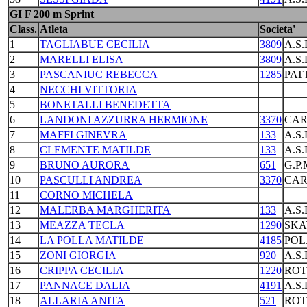
GI F 200 m Sprint
Class.
Atleta
Societa'
1
TAGLIABUE CECILIA
3809
A.S
2
MARELLI ELISA
3809
A.S
3
PASCANIUC REBECCA
1285
PAT
4
NECCHI VITTORIA
5
BONETALLI BENEDETTA
6
LANDONI AZZURRA HERMIONE
3370
CAR
7
MAFFI GINEVRA
133
A.S
8
CLEMENTE MATILDE
133
A.S
9
BRUNO AURORA
651
G.P
10
PASCULLI ANDREA
3370
CAR
11
CORNO MICHELA
12
MALERBA MARGHERITA
133
A.S
13
MEAZZA TECLA
1290
SKA
14
LA POLLA MATILDE
4185
POL
15
ZONI GIORGIA
920
A.S
16
CRIPPA CECILIA
1220
ROT
17
PANNACE DALIA
4191
A.S
18
ALLARIA ANITA
521
ROT