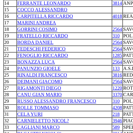
14
FERRANTE LEONARDO
3814
ANP
15
COCCO ALESSANDRO
16
CARPITELLA RICCARDO
4018
REA
17
MARINI ANDREA
18
GORRINI COSIMO
2564
SAV
19
FRATELLO RICCARDO
310
POL
20
BORDA DANIEL
2564
SAV
21
TEDESCHI FEDERICO
2564
SAV
22
FENOGLIO RICCARDO
1285
PAT
23
BONAZZA LUCA
2564
SAV
24
PANUNZIO GIOELE
133
A.S
25
RINALDI FRANCESCO
3816
RED
26
DEIMANI GIACOMO
2564
SAV
27
RIGAMONTI DIEGO
1220
ROT
28
CANU GIAN MARIO
3370
CAR
29
RUSSO ALESSANDRO FRANCESCO
310
POL
30
ROLLE TOMMASO
4208
PAT
31
CELA YURI
218
PAT
32
CARNIELETTO NICOL?
3946
PIA
33
CAGLIANI MARCO
589
SPE