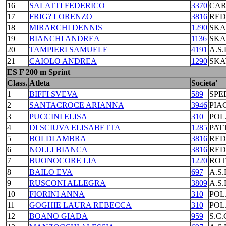
16
SALATTI FEDERICO
3370
CAR
17
FRIG? LORENZO
3816
RED
18
MIRARCHI DENNIS
1290
SKA
19
BIANCHI ANDREA
1136
SKA
20
TAMPIERI SAMUELE
4191
A.S
21
CAIOLO ANDREA
1290
SKA
ES F 200 m Sprint
Class.
Atleta
Societa'
1
BIFFI SVEVA
589
SPE
2
SANTACROCE ARIANNA
3946
PIA
3
PUCCINI ELISA
310
POL
4
DI SCIUVA ELISABETTA
1285
PAT
5
BOLDI AMBRA
3816
RED
6
NOLLI BIANCA
3816
RED
7
BUONOCORE LIA
1220
ROT
8
BAILO EVA
697
A.S
9
RUSCONI ALLEGRA
3809
A.S
10
FIORINI ANNA
310
POL
11
GOGHIE LAURA REBECCA
310
POL
12
BOANO GIADA
959
S.C