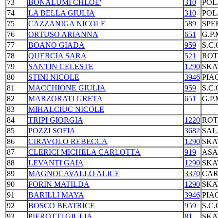
73
BONALUMI CHLOE'
310
POL
74
LA BELLA GIULIA
310
POL
75
CAZZANIGA NICOLE
589
SPE
76
ORTUSO ARIANNA
651
G.P
77
BOANO GIADA
959
S.C
78
QUERCIA SARA
521
ROT
79
SANTIN CELESTE
1290
SKA
80
STINI NICOLE
3946
PIA
81
MACCHIONE GIULIA
959
S.C
82
MARZORATI GRETA
651
G.P
83
MIHALCIUC NICOLE
84
TRIPI GIORGIA
1220
ROT
85
POZZI SOFIA
3682
SAL
86
CIRAVOLO REBECCA
1290
SKA
87
CLERICI MICHELA CARLOTTA
919
ASA
88
LEVANTI GAIA
1290
SKA
89
MAGNOCAVALLO ALICE
3370
CAR
90
FORIN MATILDA
1290
SKA
91
BARILLI MAYA
3946
PIA
92
BOSCO BEATRICE
959
S.C
93
PIEROTTI GIULIA
81
SKA