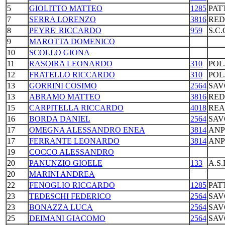
5
GIOLITTO MATTEO
1285
PAT
7
SERRA LORENZO
3816
RED
8
PEYRE' RICCARDO
959
S.C
9
MAROTTA DOMENICO
10
SCOLLO GIONA
11
RASOIRA LEONARDO
310
POL
12
FRATELLO RICCARDO
310
POL
13
GORRINI COSIMO
2564
SAV
13
ABRAMO MATTEO
3816
RED
15
CARPITELLA RICCARDO
4018
REA
16
BORDA DANIEL
2564
SAV
17
OMEGNA ALESSANDRO ENEA
3814
ANP
17
FERRANTE LEONARDO
3814
ANP
19
COCCO ALESSANDRO
20
PANUNZIO GIOELE
133
A.S
20
MARINI ANDREA
22
FENOGLIO RICCARDO
1285
PAT
23
TEDESCHI FEDERICO
2564
SAV
23
BONAZZA LUCA
2564
SAV
25
DEIMANI GIACOMO
2564
SAV