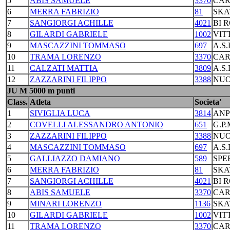
5
ABIS SAMUELE
3370
CAR
6
MERRA FABRIZIO
81
SKA
7
SANGIORGI ACHILLE
4021
BI 
8
GILARDI GABRIELE
1002
VIT
9
MASCAZZINI TOMMASO
697
A.S
10
TRAMA LORENZO
3370
CAR
11
CALZATI MATTIA
3809
A.S
12
ZAZZARINI FILIPPO
3388
NUO
JU M 5000 m punti
Class.
Atleta
Societa'
1
SIVIGLIA LUCA
3814
ANP
2
COVELLI ALESSANDRO ANTONIO
651
G.P
3
ZAZZARINI FILIPPO
3388
NUO
4
MASCAZZINI TOMMASO
697
A.S
5
GALLIAZZO DAMIANO
589
SPE
6
MERRA FABRIZIO
81
SKA
7
SANGIORGI ACHILLE
4021
BI 
8
ABIS SAMUELE
3370
CAR
9
MINARI LORENZO
1136
SKA
10
GILARDI GABRIELE
1002
VIT
11
TRAMA LORENZO
3370
CAR