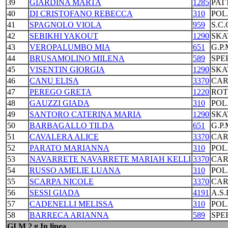
39
GIARDINA MARTA
1285
PAT
40
DI CRISTOFANO REBECCA
310
POL
41
SPAGNOLO VIOLA
959
S.C
42
SEBIKHI YAKOUT
1290
SKA
43
VEROPALUMBO MIA
651
G.P
44
BRUSAMOLINO MILENA
589
SPE
45
VISENTIN GIORGIA
1290
SKA
46
CANU ELISA
3370
CAR
47
PEREGO GRETA
1220
ROT
48
GAUZZI GIADA
310
POL
49
SANTORO CATERINA MARIA
1290
SKA
50
BARBAGALLO TILDA
651
G.P
51
CAVALERA ALICE
3370
CAR
52
PARATO MARIANNA
310
POL
53
NAVARRETE NAVARRETE MARIAH KELLI
3370
CAR
54
RUSSO AMELIE LUANA
310
POL
55
SCARPA NICOLE
3370
CAR
56
SESSI GIADA
4191
A.S
57
CADENELLI MELISSA
310
POL
58
BARRECA ARIANNA
589
SPE
GI M 2 g In linea