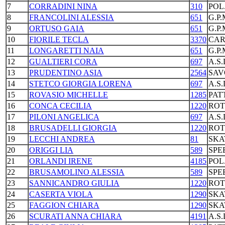
7
CORRADINI NINA
310
POL
8
FRANCOLINI ALESSIA
651
G.P
9
ORTUSO GAIA
651
G.P
10
FIORILE TECLA
3370
CAR
11
LONGARETTI NAIA
651
G.P
12
GUALTIERI CORA
697
A.S
13
PRUDENTINO ASIA
2564
SAV
14
STETCO GIORGIA LORENA
697
A.S
15
ROVASIO MICHELLE
1285
PAT
16
CONCA CECILIA
1220
ROT
17
PILONI ANGELICA
697
A.S
18
BRUSADELLI GIORGIA
1220
ROT
19
LECCHI ANDREA
81
SKA
20
ORIGGI LIA
589
SPE
21
ORLANDI IRENE
4185
POL
22
BRUSAMOLINO ALESSIA
589
SPE
23
SANNICANDRO GIULIA
1220
ROT
24
CASERTA VIOLA
1290
SKA
25
FAGGION CHIARA
1290
SKA
26
SCURATI ANNA CHIARA
4191
A.S