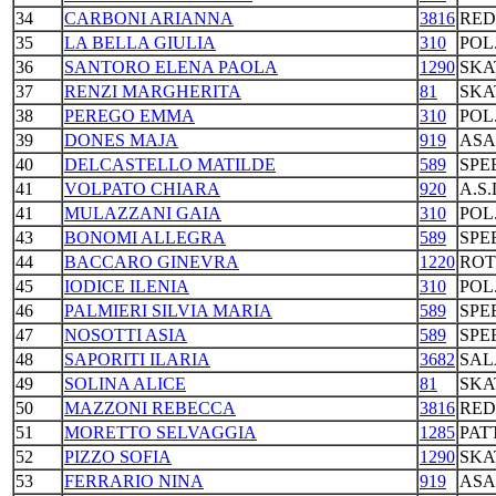
34
CARBONI ARIANNA
3816
RED
35
LA BELLA GIULIA
310
POL
36
SANTORO ELENA PAOLA
1290
SKA
37
RENZI MARGHERITA
81
SKA
38
PEREGO EMMA
310
POL
39
DONES MAJA
919
ASA
40
DELCASTELLO MATILDE
589
SPE
41
VOLPATO CHIARA
920
A.S
41
MULAZZANI GAIA
310
POL
43
BONOMI ALLEGRA
589
SPE
44
BACCARO GINEVRA
1220
ROT
45
IODICE ILENIA
310
POL
46
PALMIERI SILVIA MARIA
589
SPE
47
NOSOTTI ASIA
589
SPE
48
SAPORITI ILARIA
3682
SAL
49
SOLINA ALICE
81
SKA
50
MAZZONI REBECCA
3816
RED
51
MORETTO SELVAGGIA
1285
PAT
52
PIZZO SOFIA
1290
SKA
53
FERRARIO NINA
919
ASA