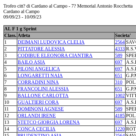
Trofeo citt? di Cardano al Campo - 7? Memorial Antonio Rocchetta
Cardano al Campo
09/09/23 - 10/09/23
AL F 1 g Sprint
Class.
Atleta
Societa'
1
DEIMANI LUDOVICA CLELIA
2564
SAV
2
PITTATORE ALESSIA
4333
R.S
3
CODIBUE ELEONORA CIANTIRA
589
SPE
4
BAILO ASIA
697
A.S
5
PILONI ANGELICA
697
A.S
6
LONGARETTI NAIA
651
G.P
7
CORRADINI NINA
310
POL
8
FRANCOLINI ALESSIA
651
G.P
9
BALLONE CARLOTTA
1002
VIT
10
GUALTIERI CORA
697
A.S
11
DOMINONI AGNESE
589
SPE
12
ORLANDI IRENE
4185
POL
13
STETCO GIORGIA LORENA
697
A.S
14
CONCA CECILIA
1220
ROT
15
PRUDENTINO ASIA
2564
SAV