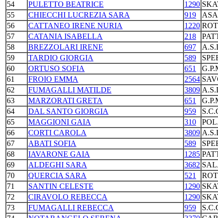
54
PULETTO BEATRICE
1290
SKA
55
CHIECCHI LUCREZIA SARA
919
ASA
56
CATTANEO IRENE NURIA
1220
ROT
57
CATANIA ISABELLA
218
PAT
58
BREZZOLARI IRENE
697
A.S
59
TARDIO GIORGIA
589
SPE
60
ORTUSO SOFIA
651
G.P
61
FROIO EMMA
2564
SAV
62
FUMAGALLI MATILDE
3809
A.S
63
MARZORATI GRETA
651
G.P
64
DAL SANTO GIORGIA
959
S.C
65
MAGGIONI GAIA
310
POL
66
CORTI CAROLA
3809
A.S
67
ABATI SOFIA
589
SPE
68
IAVARONE GAIA
1285
PAT
69
ALDEGHI SARA
3682
SAL
70
QUERCIA SARA
521
ROT
71
SANTIN CELESTE
1290
SKA
72
CIRAVOLO REBECCA
1290
SKA
73
FUMAGALLI REBECCA
959
S.C