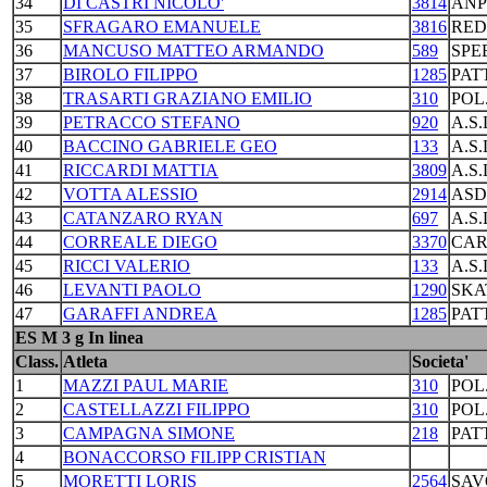
34
DI CASTRI NICOLO'
3814
ANP
35
SFRAGARO EMANUELE
3816
RED
36
MANCUSO MATTEO ARMANDO
589
SPE
37
BIROLO FILIPPO
1285
PAT
38
TRASARTI GRAZIANO EMILIO
310
POL
39
PETRACCO STEFANO
920
A.S
40
BACCINO GABRIELE GEO
133
A.S
41
RICCARDI MATTIA
3809
A.S
42
VOTTA ALESSIO
2914
ASD
43
CATANZARO RYAN
697
A.S
44
CORREALE DIEGO
3370
CAR
45
RICCI VALERIO
133
A.S
46
LEVANTI PAOLO
1290
SKA
47
GARAFFI ANDREA
1285
PAT
ES M 3 g In linea
Class.
Atleta
Societa'
1
MAZZI PAUL MARIE
310
POL
2
CASTELLAZZI FILIPPO
310
POL
3
CAMPAGNA SIMONE
218
PAT
4
BONACCORSO FILIPP CRISTIAN
5
MORETTI LORIS
2564
SAV