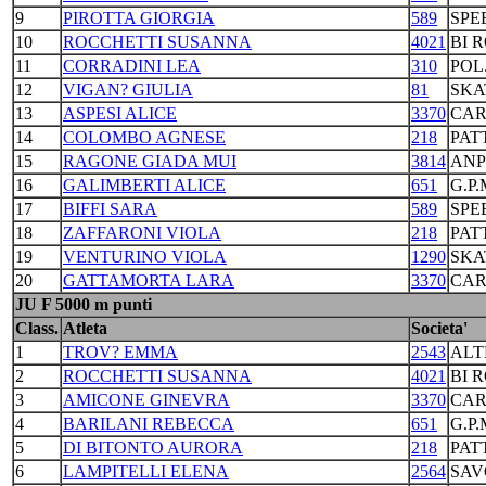
9
PIROTTA GIORGIA
589
SPE
10
ROCCHETTI SUSANNA
4021
BI 
11
CORRADINI LEA
310
POL
12
VIGAN? GIULIA
81
SKA
13
ASPESI ALICE
3370
CAR
14
COLOMBO AGNESE
218
PAT
15
RAGONE GIADA MUI
3814
ANP
16
GALIMBERTI ALICE
651
G.P
17
BIFFI SARA
589
SPE
18
ZAFFARONI VIOLA
218
PAT
19
VENTURINO VIOLA
1290
SKA
20
GATTAMORTA LARA
3370
CAR
JU F 5000 m punti
Class.
Atleta
Societa'
1
TROV? EMMA
2543
ALT
2
ROCCHETTI SUSANNA
4021
BI 
3
AMICONE GINEVRA
3370
CAR
4
BARILANI REBECCA
651
G.P
5
DI BITONTO AURORA
218
PAT
6
LAMPITELLI ELENA
2564
SAV