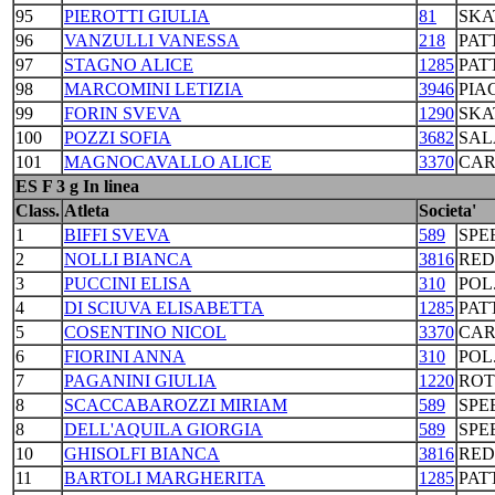
95
PIEROTTI GIULIA
81
SKA
96
VANZULLI VANESSA
218
PAT
97
STAGNO ALICE
1285
PAT
98
MARCOMINI LETIZIA
3946
PIA
99
FORIN SVEVA
1290
SKA
100
POZZI SOFIA
3682
SAL
101
MAGNOCAVALLO ALICE
3370
CAR
ES F 3 g In linea
Class.
Atleta
Societa'
1
BIFFI SVEVA
589
SPE
2
NOLLI BIANCA
3816
RED
3
PUCCINI ELISA
310
POL
4
DI SCIUVA ELISABETTA
1285
PAT
5
COSENTINO NICOL
3370
CAR
6
FIORINI ANNA
310
POL
7
PAGANINI GIULIA
1220
ROT
8
SCACCABAROZZI MIRIAM
589
SPE
8
DELL'AQUILA GIORGIA
589
SPE
10
GHISOLFI BIANCA
3816
RED
11
BARTOLI MARGHERITA
1285
PAT