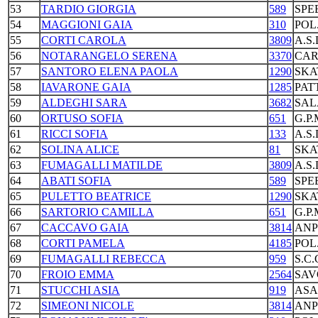
53
TARDIO GIORGIA
589
SPE
54
MAGGIONI GAIA
310
POL
55
CORTI CAROLA
3809
A.S
56
NOTARANGELO SERENA
3370
CAR
57
SANTORO ELENA PAOLA
1290
SKA
58
IAVARONE GAIA
1285
PAT
59
ALDEGHI SARA
3682
SAL
60
ORTUSO SOFIA
651
G.P
61
RICCI SOFIA
133
A.S
62
SOLINA ALICE
81
SKA
63
FUMAGALLI MATILDE
3809
A.S
64
ABATI SOFIA
589
SPE
65
PULETTO BEATRICE
1290
SKA
66
SARTORIO CAMILLA
651
G.P
67
CACCAVO GAIA
3814
ANP
68
CORTI PAMELA
4185
POL
69
FUMAGALLI REBECCA
959
S.C
70
FROIO EMMA
2564
SAV
71
STUCCHI ASIA
919
ASA
72
SIMEONI NICOLE
3814
ANP