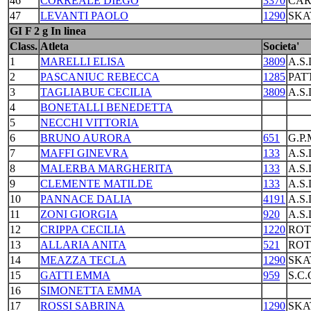
46
CORREALE DIEGO
3370
CAR
47
LEVANTI PAOLO
1290
SKA
GI F 2 g In linea
Class.
Atleta
Societa'
1
MARELLI ELISA
3809
A.S
2
PASCANIUC REBECCA
1285
PAT
3
TAGLIABUE CECILIA
3809
A.S
4
BONETALLI BENEDETTA
5
NECCHI VITTORIA
6
BRUNO AURORA
651
G.P
7
MAFFI GINEVRA
133
A.S
8
MALERBA MARGHERITA
133
A.S
9
CLEMENTE MATILDE
133
A.S
10
PANNACE DALIA
4191
A.S
11
ZONI GIORGIA
920
A.S
12
CRIPPA CECILIA
1220
ROT
13
ALLARIA ANITA
521
ROT
14
MEAZZA TECLA
1290
SKA
15
GATTI EMMA
959
S.C
16
SIMONETTA EMMA
17
ROSSI SABRINA
1290
SKA