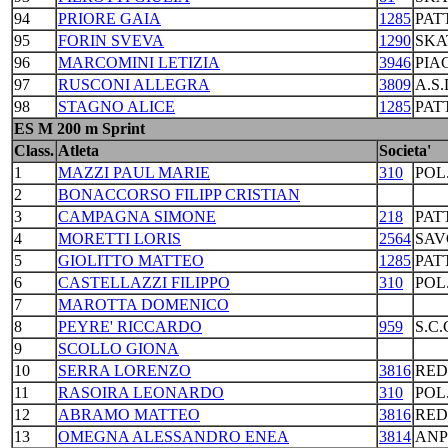
94
PRIORE GAIA
1285
PAT
95
FORIN SVEVA
1290
SKA
96
MARCOMINI LETIZIA
3946
PIA
97
RUSCONI ALLEGRA
3809
A.S
98
STAGNO ALICE
1285
PAT
ES M 200 m Sprint
Class.
Atleta
Societa'
1
MAZZI PAUL MARIE
310
POL
2
BONACCORSO FILIPP CRISTIAN
3
CAMPAGNA SIMONE
218
PAT
4
MORETTI LORIS
2564
SAV
5
GIOLITTO MATTEO
1285
PAT
6
CASTELLAZZI FILIPPO
310
POL
7
MAROTTA DOMENICO
8
PEYRE' RICCARDO
959
S.C
9
SCOLLO GIONA
10
SERRA LORENZO
3816
RED
11
RASOIRA LEONARDO
310
POL
12
ABRAMO MATTEO
3816
RED
13
OMEGNA ALESSANDRO ENEA
3814
ANP