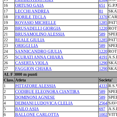
16
ORTUSO GAIA
651
G.P
17
LECCHI ANDREA
81
SKA
18
FIORILE TECLA
3370
CAR
19
ROVASIO MICHELLE
1285
PAT
20
BRUSADELLI GIORGIA
1220
ROT
21
BRUSAMOLINO ALESSIA
589
SPE
22
REALE GIULIA
1285
PAT
23
ORIGGI LIA
589
SPE
24
SANNICANDRO GIULIA
1220
ROT
25
SCURATI ANNA CHIARA
4191
A.S
26
CASERTA VIOLA
1290
SKA
27
FAGGION CHIARA
1290
SKA
AL F 3000 m punti
Class.
Atleta
Societa'
1
PITTATORE ALESSIA
4333
R.S
2
CODIBUE ELEONORA CIANTIRA
589
SPE
3
DOMINONI AGNESE
589
SPE
4
DEIMANI LUDOVICA CLELIA
2564
SAV
5
BAILO ASIA
697
A.S
6
BALLONE CARLOTTA
1002
VIT