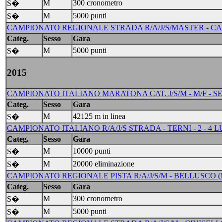
M
300 cronometro
S�
M
5000 punti
S�
CAMPIONATO REGIONALE STRADA R/A/J/S/MASTER - CASS
Categ.
Sesso
Gara
M
5000 punti
S�
2015
CAMPIONATO ITALIANO MARATONA CAT. J/S/M - M/F - SENI
Categ.
Sesso
Gara
M
42125 m in linea
S�
CAMPIONATO ITALIANO R/A/J/S STRADA - TERNI - 2 - 4 L
Categ.
Sesso
Gara
M
10000 punti
S�
M
20000 eliminazione
S�
CAMPIONATO REGIONALE PISTA R/A/J/S/M - BELLUSCO (M
Categ.
Sesso
Gara
M
300 cronometro
S�
M
5000 punti
S�