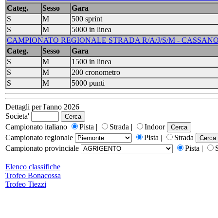
Categ.
Sesso
Gara
S
M
500 sprint
S
M
5000 in linea
CAMPIONATO REGIONALE STRADA R/A/J/S/M - CASSANO D'
Categ.
Sesso
Gara
S
M
1500 in linea
S
M
200 cronometro
S
M
5000 punti
Dettagli per l'anno 2026
Societa'
Campionato italiano
Pista |
Strada |
Indoor
Campionato regionale
Pista |
Strada
Campionato provinciale
Pista |
Elenco classifiche
Trofeo Bonacossa
Trofeo Tiezzi