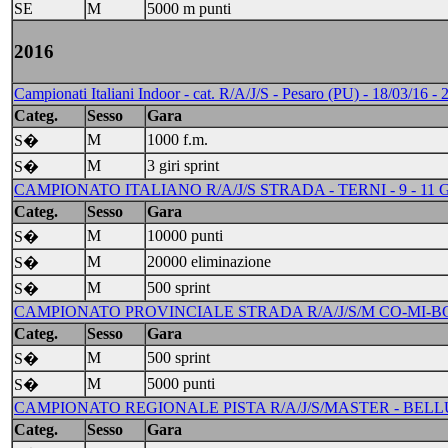
SE
M
5000 m punti
2016
Campionati Italiani Indoor - cat. R/A/J/S - Pesaro (PU) - 18/03/16 - 
Categ.
Sesso
Gara
M
1000 f.m.
S�
M
3 giri sprint
S�
CAMPIONATO ITALIANO R/A/J/S STRADA - TERNI - 9 - 11
Categ.
Sesso
Gara
M
10000 punti
S�
M
20000 eliminazione
S�
M
500 sprint
S�
CAMPIONATO PROVINCIALE STRADA R/A/J/S/M CO-MI-BG-
Categ.
Sesso
Gara
M
500 sprint
S�
M
5000 punti
S�
CAMPIONATO REGIONALE PISTA R/A/J/S/MASTER - BELLU
Categ.
Sesso
Gara