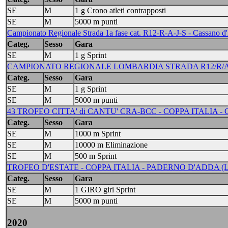
SE
M
1 g Crono atleti contrapposti
SE
M
5000 m punti
Campionato Regionale Strada 1a fase cat. R12-R-A-J-S - Cassano d
Categ.
Sesso
Gara
SE
M
1 g Sprint
CAMPIONATO REGIONALE LOMBARDIA STRADA R12/R/A/J/S/
Categ.
Sesso
Gara
SE
M
1 g Sprint
SE
M
5000 m punti
43 TROFEO CITTA' di CANTU' CRA-BCC - COPPA ITALIA - CAN
Categ.
Sesso
Gara
SE
M
1000 m Sprint
SE
M
10000 m Eliminazione
SE
M
500 m Sprint
TROFEO D'ESTATE - COPPA ITALIA - PADERNO D'ADDA (LC
Categ.
Sesso
Gara
SE
M
1 GIRO giri Sprint
SE
M
5000 m punti
2020