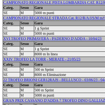
CAMPIONATO REGIONALE PISTA LOMBARDIA CAT. R12/R/A/J/
Categ.
Sesso
Gara
SE
M
5000 m punti
CAMPIONATO REGIONALE STRADA Cat. R12/R/A/J/S/M m/f -
Categ.
Sesso
Gara
SE
M
1 g Sprint
SE
M
5000 m punti
XVI TROFEO PRIMAVERA - PADERNO D'ADDA - 10/04/23
Categ.
Sesso
Gara
SE
M
1 g Sprint
SE
M
8000 m In linea
XXIV TROFEO LA TORR - MERATE - 21/05/23
Categ.
Sesso
Gara
SE
M
500 m Sprint
SE
M
8000 m Eliminazione
22 TROFEO BRIONI GER12RAJS - BELLUSCO - 03/06/23 - 04/
Categ.
Sesso
Gara
SE
M
500 m Sprint
SE
M
5000 m punti
GRAN PRIX CASSANO D'ADDA 7 TROFEO DINO GALLIAZZO T