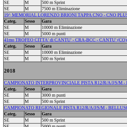
SE
M
500 m Sprint
SE
M
7500 m Eliminazione
19^ MEMORIAL LORENZO BRIONI TAPPA CNO - CNO PLUS 
Categ.
Sesso
Gara
SE
M
10000 m Eliminazione
SE
M
5000 m punti
41mo TROFEO CITTA' di CANTU' - CRA-BCC - CANTU' (CO) 
Categ.
Sesso
Gara
SE
M
10000 m Eliminazione
SE
M
500 m Sprint
2018
CAMPIONATO INTERPROVINCIALE PISTA R12/R/A/J/S/M - B
Categ.
Sesso
Gara
SE
M
3000 m punti
SE
M
500 m Sprint
CAMPIONATO REGIONALE PISTA R12/R/A/J/S/M - BELLUSCO 
Categ.
Sesso
Gara
SE
M
500 m Sprint
SE
M
5000 m punti