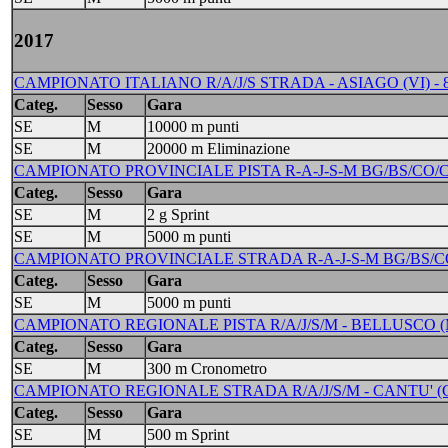
2017
CAMPIONATO ITALIANO R/A/J/S STRADA - ASIAGO (VI) - 8
Categ.
Sesso
Gara
SE
M
10000 m punti
SE
M
20000 m Eliminazione
CAMPIONATO PROVINCIALE PISTA R-A-J-S-M BG/BS/CO/CR
Categ.
Sesso
Gara
SE
M
2 g Sprint
SE
M
5000 m punti
CAMPIONATO PROVINCIALE STRADA R-A-J-S-M BG/BS/CO/
Categ.
Sesso
Gara
SE
M
5000 m punti
CAMPIONATO REGIONALE PISTA R/A/J/S/M - BELLUSCO (M
Categ.
Sesso
Gara
SE
M
300 m Cronometro
CAMPIONATO REGIONALE STRADA R/A/J/S/M - CANTU' (CO)
Categ.
Sesso
Gara
SE
M
500 m Sprint