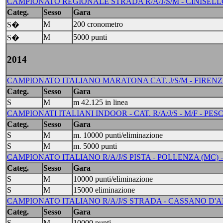
CAMPIONATO REGIONALE STRADA R/A/J/S/M - CINISELLO
Categ.
Sesso
Gara
M
200 cronometro
S�
M
5000 punti
S�
2014
CAMPIONATO ITALIANO MARATONA CAT. J/S/M - FIRENZE
Categ.
Sesso
Gara
S
M
m 42.125 in linea
CAMPIONATI ITALIANI INDOOR - CAT. R/A/J/S - M/F - PES
Categ.
Sesso
Gara
S
M
m. 10000 punti/eliminazione
S
M
m. 5000 punti
CAMPIONATO ITALIANO R/A/J/S PISTA - POLLENZA (MC) -
Categ.
Sesso
Gara
S
M
10000 punti/eliminazione
S
M
15000 eliminazione
CAMPIONATO ITALIANO R/A/J/S STRADA - CASSANO D'AD
Categ.
Sesso
Gara
S
M
10000 punti