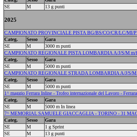
SE
M
13 g punti
2025
CAMPIONATO PROVINCIALE PISTA BG/BS/CO/CR/LC/MI/PV/V
Categ.
Sesso
Gara
SE
M
3000 m punti
CAMPIONATO REGIONALE PISTA LOMBARDIA A/J/S/M m/f -
Categ.
Sesso
Gara
SE
M
5000 m punti
CAMPIONATO REGIONALE STRADA LOMBARDIA A/J/S/M m/f
Categ.
Sesso
Gara
SE
M
5000 m punti
1^ maggio Ferrara Inline - Trofeo internazionale del Lavoro - Ferrara
Categ.
Sesso
Gara
SE
M
5000 m In linea
7^ MEMORIAL SAMUELE GIACCAGLIA - TORINO - 31 MAG
Categ.
Sesso
Gara
SE
M
1 g Sprint
SE
M
13 g punti