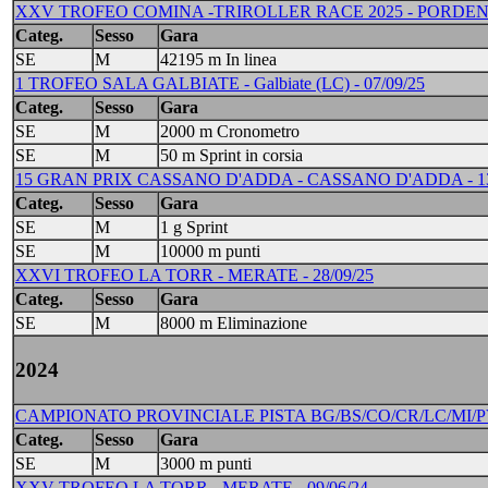
XXV TROFEO COMINA -TRIROLLER RACE 2025 - PORDENON
Categ.
Sesso
Gara
SE
M
42195 m In linea
1 TROFEO SALA GALBIATE - Galbiate (LC) - 07/09/25
Categ.
Sesso
Gara
SE
M
2000 m Cronometro
SE
M
50 m Sprint in corsia
15 GRAN PRIX CASSANO D'ADDA - CASSANO D'ADDA - 13/09
Categ.
Sesso
Gara
SE
M
1 g Sprint
SE
M
10000 m punti
XXVI TROFEO LA TORR - MERATE - 28/09/25
Categ.
Sesso
Gara
SE
M
8000 m Eliminazione
2024
CAMPIONATO PROVINCIALE PISTA BG/BS/CO/CR/LC/MI/PV/V
Categ.
Sesso
Gara
SE
M
3000 m punti
XXV TROFEO LA TORR - MERATE - 09/06/24