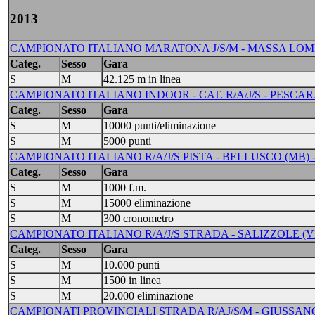
2013
CAMPIONATO ITALIANO MARATONA J/S/M - MASSA LOMB
Categ.
Sesso
Gara
S
M
42.125 m in linea
CAMPIONATO ITALIANO INDOOR - CAT. R/A/J/S - PESCARA - 
Categ.
Sesso
Gara
S
M
10000 punti/eliminazione
S
M
5000 punti
CAMPIONATO ITALIANO R/A/J/S PISTA - BELLUSCO (MB) -
Categ.
Sesso
Gara
S
M
1000 f.m.
S
M
15000 eliminazione
S
M
300 cronometro
CAMPIONATO ITALIANO R/A/J/S STRADA - SALIZZOLE (VR)
Categ.
Sesso
Gara
S
M
10.000 punti
S
M
1500 in linea
S
M
20.000 eliminazione
CAMPIONATI PROVINCIALI STRADA R/AJ/S/M - GIUSSANO 