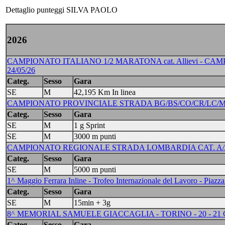
Dettaglio punteggi SILVA PAOLO
2026
CAMPIONATO ITALIANO 1/2 MARATONA cat. Allievi - CAM
24/05/26
Categ.
Sesso
Gara
SE
M
42,195 Km In linea
CAMPIONATO PROVINCIALE STRADA BG/BS/CO/CR/LC/MI/VA
Categ.
Sesso
Gara
SE
M
1 g Sprint
SE
M
3000 m punti
CAMPIONATO REGIONALE STRADA LOMBARDIA CAT. A/J/S
Categ.
Sesso
Gara
SE
M
5000 m punti
1^ Maggio Ferrara Inline - Trofeo Internazionale del Lavoro - Pia
Categ.
Sesso
Gara
SE
M
15min + 3g
8^ MEMORIAL SAMUELE GIACCAGLIA - TORINO - 20 - 21
Categ.
Sesso
Gara