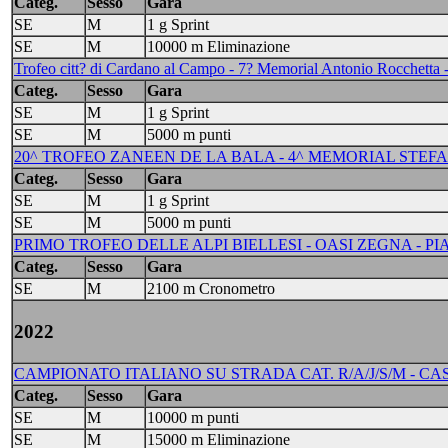
Categ.
Sesso
Gara
SE
M
1 g Sprint
SE
M
10000 m Eliminazione
Trofeo citt? di Cardano al Campo - 7? Memorial Antonio Rocchetta 
Categ.
Sesso
Gara
SE
M
1 g Sprint
SE
M
5000 m punti
20^ TROFEO ZANEEN DE LA BALA - 4^ MEMORIAL STEFAN
Categ.
Sesso
Gara
SE
M
1 g Sprint
SE
M
5000 m punti
PRIMO TROFEO DELLE ALPI BIELLESI - OASI ZEGNA - PIA
Categ.
Sesso
Gara
SE
M
2100 m Cronometro
2022
CAMPIONATO ITALIANO SU STRADA CAT. R/A/J/S/M - CASSAN
Categ.
Sesso
Gara
SE
M
10000 m punti
SE
M
15000 m Eliminazione