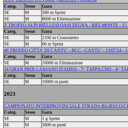
Categ.
Sesso
Gara
SE
M
500 m Sprint
SE
M
8000 m Eliminazione
2' TROFEO ALPI BIELLESI OASI ZEGNA - BIELMONTE - 15
Categ.
Sesso
Gara
SE
M
2100 m Cronometro
SE
M
60 m Sprint
46 TROFEO CITTA' DI CANTU' - BCC - CANTU' - 13/07/24 - 1
Categ.
Sesso
Gara
SE
M
10000 m Eliminazione
14 GRAN PRIX CASSANO D'ADDA - 7^ TAPPA CNO - 4^ TAPPA
Categ.
Sesso
Gara
SE
M
10000 m punti
2023
CAMPIONATO INTERPROVINCIALE STRADA BG/BS/CO/CR/LC/
Categ.
Sesso
Gara
SE
M
1 g Sprint
SE
M
3000 m punti