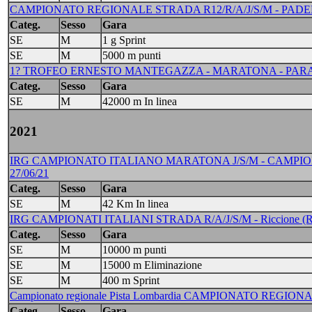
CAMPIONATO REGIONALE STRADA R12/R/A/J/S/M - PADERNO
Categ.
Sesso
Gara
SE
M
1 g Sprint
SE
M
5000 m punti
1? TROFEO ERNESTO MANTEGAZZA - MARATONA - PARABIA
Categ.
Sesso
Gara
SE
M
42000 m In linea
2021
IRG CAMPIONATO ITALIANO MARATONA J/S/M - CAMPION
27/06/21
Categ.
Sesso
Gara
SE
M
42 Km In linea
IRG CAMPIONATI ITALIANI STRADA R/A/J/S/M - Riccione (R
Categ.
Sesso
Gara
SE
M
10000 m punti
SE
M
15000 m Eliminazione
SE
M
400 m Sprint
Campionato regionale Pista Lombardia CAMPIONATO REGIONAL
Categ.
Sesso
Gara