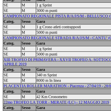
SE
M
1 g Sprint
SE
M
3000 m punti
CAMPIONATO REGIONALE PISTA R/A/J/S/M - BELLUSCO (M
Categ.
Sesso
Gara
SE
M
1 g Crono atleti contrapposti
SE
M
5000 m punti
CAMPIONATO REGIONALE STRADA R/A/J/S/M - CANTU' (C
Categ.
Sesso
Gara
SE
M
1 g Sprint
SE
M
5000 m punti
XIII TROFEO DI PRIMAVERA - XXVII TROFEO A. SOTTOC
APRILE 2019
Categ.
Sesso
Gara
SE
M
340 m Sprint
SE
M
8000 m In linea
PLACENTIA ROLLER MARATHON - Piacenza - 27/04/19 - 28/0
Categ.
Sesso
Gara
SE
M
42 Km Cronometro
22mo TROFEO LA TORR - MERATE (LC) - 12 MAGGIO 2019
Categ.
Sesso
Gara