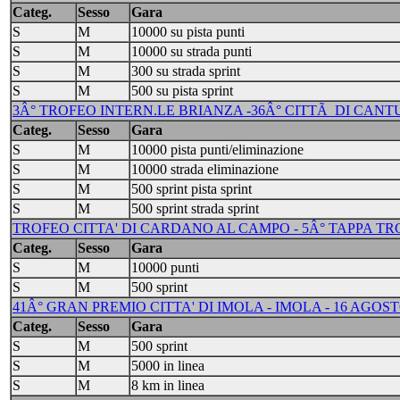
Categ.
Sesso
Gara
S
M
10000 su pista punti
S
M
10000 su strada punti
S
M
300 su strada sprint
S
M
500 su pista sprint
3Â° TROFEO INTERN.LE BRIANZA -36Â° CITTÃ DI CANTU' 
Categ.
Sesso
Gara
S
M
10000 pista punti/eliminazione
S
M
10000 strada eliminazione
S
M
500 sprint pista sprint
S
M
500 sprint strada sprint
TROFEO CITTA' DI CARDANO AL CAMPO - 5Â° TAPPA TRC 
Categ.
Sesso
Gara
S
M
10000 punti
S
M
500 sprint
41Â° GRAN PREMIO CITTA' DI IMOLA - IMOLA - 16 AGOST
Categ.
Sesso
Gara
S
M
500 sprint
S
M
5000 in linea
S
M
8 km in linea