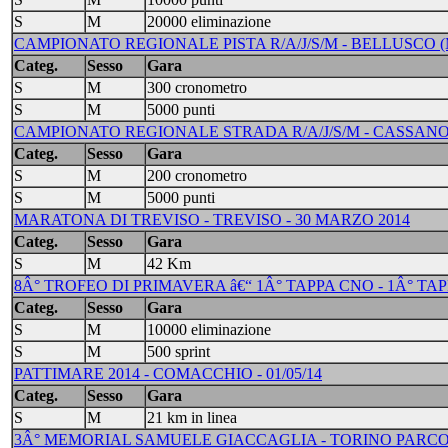
S
M
20000 eliminazione
CAMPIONATO REGIONALE PISTA R/A/J/S/M - BELLUSCO (M
Categ.
Sesso
Gara
S
M
300 cronometro
S
M
5000 punti
CAMPIONATO REGIONALE STRADA R/A/J/S/M - CASSANO D
Categ.
Sesso
Gara
S
M
200 cronometro
S
M
5000 punti
MARATONA DI TREVISO - TREVISO - 30 MARZO 2014
Categ.
Sesso
Gara
S
M
42 Km
8Â° TROFEO DI PRIMAVERA â€“ 1Â° TAPPA CNO - 1Â° TAP
Categ.
Sesso
Gara
S
M
10000 eliminazione
S
M
500 sprint
PATTIMARE 2014 - COMACCHIO - 01/05/14
Categ.
Sesso
Gara
S
M
21 km in linea
3Â° MEMORIAL SAMUELE GIACCAGLIA - TORINO PARCO COL