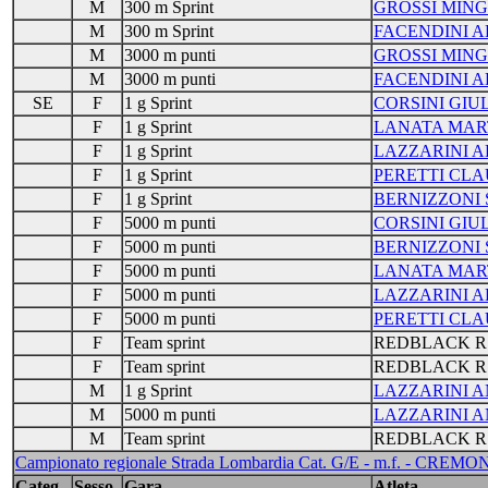
M
300 m Sprint
GROSSI MIN
M
300 m Sprint
FACENDINI A
M
3000 m punti
GROSSI MIN
M
3000 m punti
FACENDINI A
SE
F
1 g Sprint
CORSINI GIU
F
1 g Sprint
LANATA MAR
F
1 g Sprint
LAZZARINI A
F
1 g Sprint
PERETTI CLA
F
1 g Sprint
BERNIZZONI
F
5000 m punti
CORSINI GIU
F
5000 m punti
BERNIZZONI
F
5000 m punti
LANATA MAR
F
5000 m punti
LAZZARINI A
F
5000 m punti
PERETTI CLA
F
Team sprint
REDBLACK R
F
Team sprint
REDBLACK R
M
1 g Sprint
LAZZARINI 
M
5000 m punti
LAZZARINI 
M
Team sprint
REDBLACK R
Campionato regionale Strada Lombardia Cat. G/E - m.f. - CREMON
Categ.
Sesso
Gara
Atleta