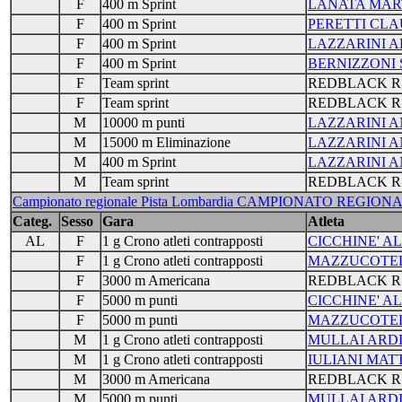
F
400 m Sprint
LANATA MAR
F
400 m Sprint
PERETTI CLA
F
400 m Sprint
LAZZARINI A
F
400 m Sprint
BERNIZZONI
F
Team sprint
REDBLACK R
F
Team sprint
REDBLACK R
M
10000 m punti
LAZZARINI 
M
15000 m Eliminazione
LAZZARINI 
M
400 m Sprint
LAZZARINI 
M
Team sprint
REDBLACK R
Campionato regionale Pista Lombardia CAMPIONATO REGIONAL
Categ.
Sesso
Gara
Atleta
AL
F
1 g Crono atleti contrapposti
CICCHINE' 
F
1 g Crono atleti contrapposti
MAZZUCOTE
F
3000 m Americana
REDBLACK R
F
5000 m punti
CICCHINE' 
F
5000 m punti
MAZZUCOTE
M
1 g Crono atleti contrapposti
MULLAI ARD
M
1 g Crono atleti contrapposti
IULIANI MAT
M
3000 m Americana
REDBLACK R
M
5000 m punti
MULLAI ARD