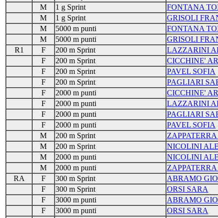
M
1 g Sprint
FONTANA T
M
1 g Sprint
GRISOLI FR
M
5000 m punti
FONTANA T
M
5000 m punti
GRISOLI FR
R1
F
200 m Sprint
LAZZARINI 
F
200 m Sprint
CICCHINE' A
F
200 m Sprint
PAVEL SOFIA
F
200 m Sprint
PAGLIARI SA
F
2000 m punti
CICCHINE' A
F
2000 m punti
LAZZARINI 
F
2000 m punti
PAGLIARI SA
F
2000 m punti
PAVEL SOFIA
M
200 m Sprint
ZAPPATERRA
M
200 m Sprint
NICOLINI A
M
2000 m punti
NICOLINI A
M
2000 m punti
ZAPPATERRA
RA
F
300 m Sprint
ABRAMO GIO
F
300 m Sprint
ORSI SARA
F
3000 m punti
ABRAMO GIO
F
3000 m punti
ORSI SARA