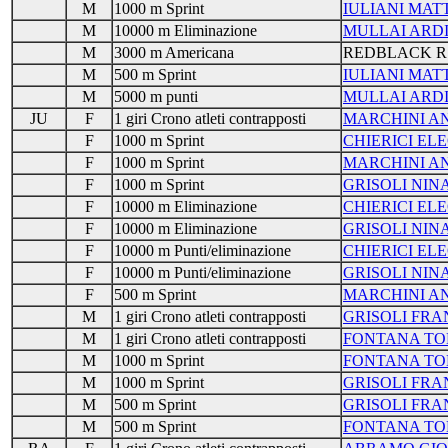
M
1000 m Sprint
IULIANI MAT
M
10000 m Eliminazione
MULLAI ARD
M
3000 m Americana
REDBLACK R
M
500 m Sprint
IULIANI MAT
M
5000 m punti
MULLAI ARD
JU
F
1 giri Crono atleti contrapposti
MARCHINI A
F
1000 m Sprint
CHIERICI E
F
1000 m Sprint
MARCHINI A
F
1000 m Sprint
GRISOLI NIN
F
10000 m Eliminazione
CHIERICI E
F
10000 m Eliminazione
GRISOLI NIN
F
10000 m Punti/eliminazione
CHIERICI E
F
10000 m Punti/eliminazione
GRISOLI NIN
F
500 m Sprint
MARCHINI A
M
1 giri Crono atleti contrapposti
GRISOLI FR
M
1 giri Crono atleti contrapposti
FONTANA T
M
1000 m Sprint
FONTANA T
M
1000 m Sprint
GRISOLI FR
M
500 m Sprint
GRISOLI FR
M
500 m Sprint
FONTANA T