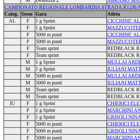
M
Destrezza 2
ABRAMO MA
CAMPIONATO REGIONALE LOMBARDIA STRADA R12/R/A/J/S/
Categ.
Sesso
Gara
Atleta
AL
F
1 g Sprint
CICCHINE' 
F
1 g Sprint
MAZZUCOTE
F
5000 m punti
CICCHINE' 
F
5000 m punti
MAZZUCOTE
F
Team sprint
REDBLACK R
F
Team sprint
REDBLACK R
M
1 g Sprint
MULLAI ARD
M
1 g Sprint
IULIANI MAT
M
5000 m punti
MULLAI ARD
M
5000 m punti
IULIANI MAT
M
Team sprint
REDBLACK R
M
Team sprint
REDBLACK R
JU
F
1 g Sprint
CHIERICI E
F
1 g Sprint
MARCHINI A
F
1 g Sprint
GRISOLI NIN
F
5000 m punti
CHIERICI E
F
5000 m punti
GRISOLI NIN
F
5000 m punti
MARCHINI A