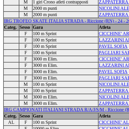
M
1 giri Crono atleti contrapposti
ZAPPATERRA
M
2000 m punti
NICOLINI A
M
2000 m punti
ZAPPATERRA
IRG TROFEO SKATE ITALIA STRADA - Riccione (RN) - 24 - 2
Categ.
Sesso
Gara
Atleta
F
100 m Sprint
CICCHINE' A
F
100 m Sprint
LAZZARINI 
F
100 m Sprint
PAVEL SOFIA
F
100 m Sprint
PAGLIARI SA
F
3000 m Elim.
CICCHINE' A
F
3000 m Elim.
LAZZARINI 
F
3000 m Elim.
PAVEL SOFIA
F
3000 m Elim.
PAGLIARI SA
M
100 m Sprint
NICOLINI A
M
100 m Sprint
ZAPPATERRA
M
3000 m Elim.
NICOLINI A
M
3000 m Elim.
ZAPPATERRA
IRG CAMPIONATI ITALIANI STRADA R/A/J/S/M - Riccione (RN
Categ.
Sesso
Gara
Atleta
AL
F
100 m Sprint
CICCHINE' 
F
10000 m Elim.
CICCHINE' 