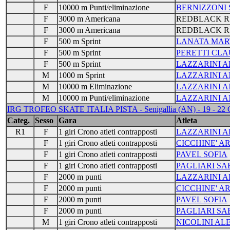
F
10000 m Punti/eliminazione
BERNIZZONI
F
3000 m Americana
REDBLACK R
F
3000 m Americana
REDBLACK R
F
500 m Sprint
LANATA MAR
F
500 m Sprint
PERETTI CLA
F
500 m Sprint
LAZZARINI A
M
1000 m Sprint
LAZZARINI 
M
10000 m Eliminazione
LAZZARINI 
M
10000 m Punti/eliminazione
LAZZARINI 
IRG TROFEO SKATE ITALIA PISTA - Senigallia (AN) - 19 - 22
Categ.
Sesso
Gara
Atleta
R1
F
1 giri Crono atleti contrapposti
LAZZARINI 
F
1 giri Crono atleti contrapposti
CICCHINE' A
F
1 giri Crono atleti contrapposti
PAVEL SOFIA
F
1 giri Crono atleti contrapposti
PAGLIARI SA
F
2000 m punti
LAZZARINI 
F
2000 m punti
CICCHINE' A
F
2000 m punti
PAVEL SOFIA
F
2000 m punti
PAGLIARI SA
M
1 giri Crono atleti contrapposti
NICOLINI A