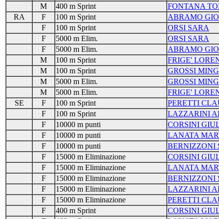
M
400 m Sprint
FONTANA T
RA
F
100 m Sprint
ABRAMO GIO
F
100 m Sprint
ORSI SARA
F
5000 m Elim.
ORSI SARA
F
5000 m Elim.
ABRAMO GIO
M
100 m Sprint
FRIGE' LORE
M
100 m Sprint
GROSSI MIN
M
5000 m Elim.
GROSSI MIN
M
5000 m Elim.
FRIGE' LORE
SE
F
100 m Sprint
PERETTI CLA
F
100 m Sprint
LAZZARINI A
F
10000 m punti
CORSINI GIU
F
10000 m punti
LANATA MAR
F
10000 m punti
BERNIZZONI
F
15000 m Eliminazione
CORSINI GIU
F
15000 m Eliminazione
LANATA MAR
F
15000 m Eliminazione
BERNIZZONI
F
15000 m Eliminazione
LAZZARINI A
F
15000 m Eliminazione
PERETTI CLA
F
400 m Sprint
CORSINI GIU