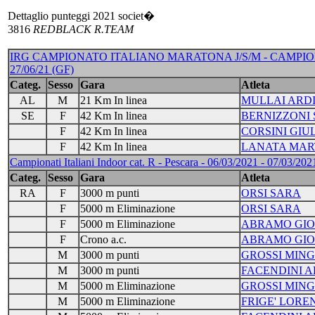
Dettaglio punteggi 2021 societ�
3816
REDBLACK R.TEAM
IRG CAMPIONATO ITALIANO MARATONA J/S/M - CAMPION
27/06/21 (GF)
Categ.
Sesso
Gara
Atleta
AL
M
21 Km In linea
MULLAI ARD
SE
F
42 Km In linea
BERNIZZONI
F
42 Km In linea
CORSINI GIU
F
42 Km In linea
LANATA MAR
Campionati Italiani Indoor cat. R - Pescara - 06/03/2021 - 07/03/2021
Categ.
Sesso
Gara
Atleta
RA
F
3000 m punti
ORSI SARA
F
5000 m Eliminazione
ORSI SARA
F
5000 m Eliminazione
ABRAMO GIO
F
Crono a.c.
ABRAMO GIO
M
3000 m punti
GROSSI MIN
M
3000 m punti
FACENDINI A
M
5000 m Eliminazione
GROSSI MIN
M
5000 m Eliminazione
FRIGE' LORE