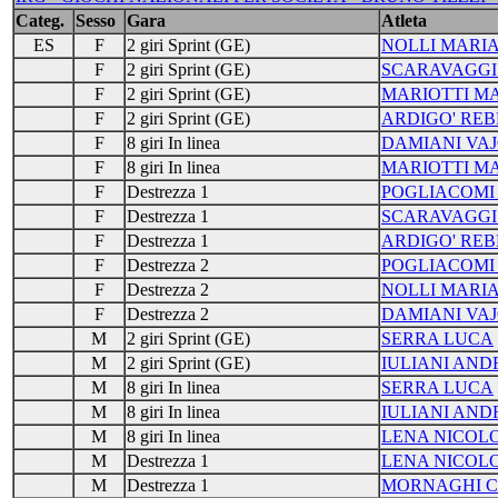
Categ.
Sesso
Gara
Atleta
ES
F
2 giri Sprint (GE)
NOLLI MARI
F
2 giri Sprint (GE)
SCARAVAGGI
F
2 giri Sprint (GE)
MARIOTTI M
F
2 giri Sprint (GE)
ARDIGO' RE
F
8 giri In linea
DAMIANI VA
F
8 giri In linea
MARIOTTI M
F
Destrezza 1
POGLIACOMI
F
Destrezza 1
SCARAVAGGI
F
Destrezza 1
ARDIGO' RE
F
Destrezza 2
POGLIACOMI
F
Destrezza 2
NOLLI MARI
F
Destrezza 2
DAMIANI VA
M
2 giri Sprint (GE)
SERRA LUCA
M
2 giri Sprint (GE)
IULIANI AND
M
8 giri In linea
SERRA LUCA
M
8 giri In linea
IULIANI AND
M
8 giri In linea
LENA NICOLO
M
Destrezza 1
LENA NICOLO
M
Destrezza 1
MORNAGHI C