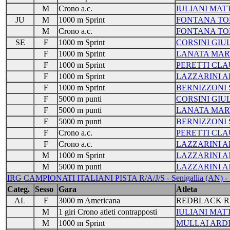
M
Crono a.c.
IULIANI MAT
JU
M
1000 m Sprint
FONTANA T
M
Crono a.c.
FONTANA T
SE
F
1000 m Sprint
CORSINI GIU
F
1000 m Sprint
LANATA MAR
F
1000 m Sprint
PERETTI CLA
F
1000 m Sprint
LAZZARINI A
F
1000 m Sprint
BERNIZZONI
F
5000 m punti
CORSINI GIU
F
5000 m punti
LANATA MAR
F
5000 m punti
BERNIZZONI
F
Crono a.c.
PERETTI CLA
F
Crono a.c.
LAZZARINI A
M
1000 m Sprint
LAZZARINI 
M
5000 m punti
LAZZARINI 
IRG CAMPIONATI ITALIANI PISTA R/A/J/S - Senigallia (AN) - 
Categ.
Sesso
Gara
Atleta
AL
F
3000 m Americana
REDBLACK R
M
1 giri Crono atleti contrapposti
IULIANI MAT
M
1000 m Sprint
MULLAI ARD