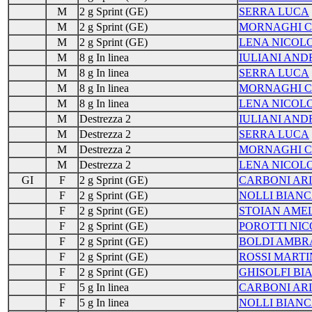
M
2 g Sprint (GE)
SERRA LUCA
M
2 g Sprint (GE)
MORNAGHI C
M
2 g Sprint (GE)
LENA NICOLO
M
8 g In linea
IULIANI AND
M
8 g In linea
SERRA LUCA
M
8 g In linea
MORNAGHI C
M
8 g In linea
LENA NICOLO
M
Destrezza 2
IULIANI AND
M
Destrezza 2
SERRA LUCA
M
Destrezza 2
MORNAGHI C
M
Destrezza 2
LENA NICOLO
GI
F
2 g Sprint (GE)
CARBONI AR
F
2 g Sprint (GE)
NOLLI BIAN
F
2 g Sprint (GE)
STOIAN AMEL
F
2 g Sprint (GE)
POROTTI NIC
F
2 g Sprint (GE)
BOLDI AMBR
F
2 g Sprint (GE)
ROSSI MART
F
2 g Sprint (GE)
GHISOLFI BI
F
5 g In linea
CARBONI AR
F
5 g In linea
NOLLI BIAN