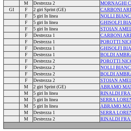
M
Destrezza 2
MORNAGHI C
GI
F
2 giri Sprint (GE)
CARBONI AR
F
5 giri In linea
NOLLI BIAN
F
5 giri In linea
GHISOLFI BI
F
5 giri In linea
STOIAN AMEL
F
Destrezza 1
CARBONI AR
F
Destrezza 1
POROTTI NIC
F
Destrezza 1
GHISOLFI BI
F
Destrezza 1
BOLDI AMBR
F
Destrezza 2
POROTTI NIC
F
Destrezza 2
NOLLI BIAN
F
Destrezza 2
BOLDI AMBR
F
Destrezza 2
STOIAN AMEL
M
2 giri Sprint (GE)
ABRAMO MA
M
5 giri In linea
RINALDI FR
M
5 giri In linea
SERRA LORE
M
5 giri In linea
ABRAMO MA
M
Destrezza 1
SERRA LORE
M
Destrezza 2
RINALDI FR