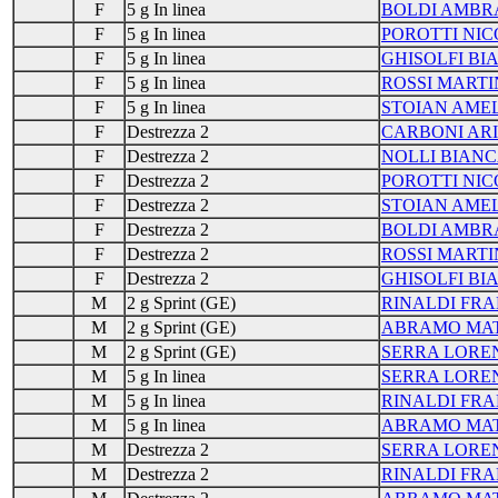
F
5 g In linea
BOLDI AMBR
F
5 g In linea
POROTTI NIC
F
5 g In linea
GHISOLFI BI
F
5 g In linea
ROSSI MART
F
5 g In linea
STOIAN AMEL
F
Destrezza 2
CARBONI AR
F
Destrezza 2
NOLLI BIAN
F
Destrezza 2
POROTTI NIC
F
Destrezza 2
STOIAN AMEL
F
Destrezza 2
BOLDI AMBR
F
Destrezza 2
ROSSI MART
F
Destrezza 2
GHISOLFI BI
M
2 g Sprint (GE)
RINALDI FR
M
2 g Sprint (GE)
ABRAMO MA
M
2 g Sprint (GE)
SERRA LORE
M
5 g In linea
SERRA LORE
M
5 g In linea
RINALDI FR
M
5 g In linea
ABRAMO MA
M
Destrezza 2
SERRA LORE
M
Destrezza 2
RINALDI FR