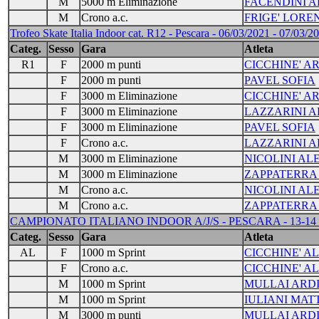
M
5000 m Eliminazione
FACENDINI A
M
Crono a.c.
FRIGE' LORE
Trofeo Skate Italia Indoor cat. R12 - Pescara - 06/03/2021 - 07/03/20
Categ.
Sesso
Gara
Atleta
R1
F
2000 m punti
CICCHINE' A
F
2000 m punti
PAVEL SOFIA
F
3000 m Eliminazione
CICCHINE' A
F
3000 m Eliminazione
LAZZARINI 
F
3000 m Eliminazione
PAVEL SOFIA
F
Crono a.c.
LAZZARINI 
M
3000 m Eliminazione
NICOLINI A
M
3000 m Eliminazione
ZAPPATERRA
M
Crono a.c.
NICOLINI A
M
Crono a.c.
ZAPPATERRA
CAMPIONATO ITALIANO INDOOR A/J/S - PESCARA - 13-14 
Categ.
Sesso
Gara
Atleta
AL
F
1000 m Sprint
CICCHINE' 
F
Crono a.c.
CICCHINE' 
M
1000 m Sprint
MULLAI ARD
M
1000 m Sprint
IULIANI MAT
M
3000 m punti
MULLAI ARD