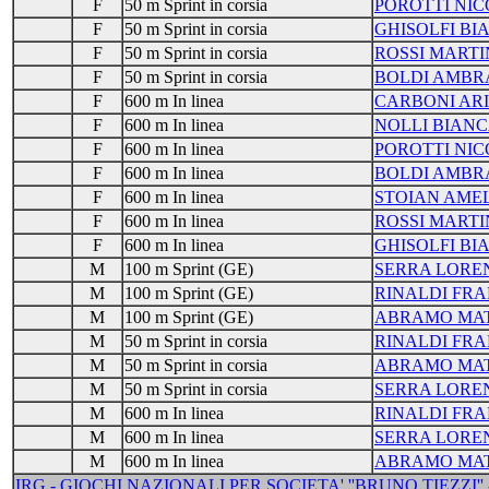
F
50 m Sprint in corsia
POROTTI NIC
F
50 m Sprint in corsia
GHISOLFI BI
F
50 m Sprint in corsia
ROSSI MART
F
50 m Sprint in corsia
BOLDI AMBR
F
600 m In linea
CARBONI AR
F
600 m In linea
NOLLI BIAN
F
600 m In linea
POROTTI NIC
F
600 m In linea
BOLDI AMBR
F
600 m In linea
STOIAN AMEL
F
600 m In linea
ROSSI MART
F
600 m In linea
GHISOLFI BI
M
100 m Sprint (GE)
SERRA LORE
M
100 m Sprint (GE)
RINALDI FR
M
100 m Sprint (GE)
ABRAMO MA
M
50 m Sprint in corsia
RINALDI FR
M
50 m Sprint in corsia
ABRAMO MA
M
50 m Sprint in corsia
SERRA LORE
M
600 m In linea
RINALDI FR
M
600 m In linea
SERRA LORE
M
600 m In linea
ABRAMO MA
IRG - GIOCHI NAZIONALI PER SOCIETA' ''BRUNO TIEZZI'' -