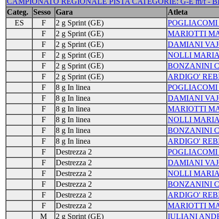
CAMPIONATO REGIONALE PISTA CATEGORIE: G-E m/f - BEL
Categ.
Sesso
Gara
Atleta
ES
F
2 g Sprint (GE)
POGLIACOMI
F
2 g Sprint (GE)
MARIOTTI M
F
2 g Sprint (GE)
DAMIANI VA
F
2 g Sprint (GE)
NOLLI MARI
F
2 g Sprint (GE)
BONZANINI 
F
2 g Sprint (GE)
ARDIGO' RE
F
8 g In linea
POGLIACOMI
F
8 g In linea
DAMIANI VA
F
8 g In linea
MARIOTTI M
F
8 g In linea
NOLLI MARI
F
8 g In linea
BONZANINI 
F
8 g In linea
ARDIGO' RE
F
Destrezza 2
POGLIACOMI
F
Destrezza 2
DAMIANI VA
F
Destrezza 2
NOLLI MARI
F
Destrezza 2
BONZANINI 
F
Destrezza 2
ARDIGO' RE
F
Destrezza 2
MARIOTTI M
M
2 g Sprint (GE)
IULIANI AND