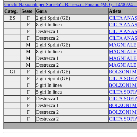
Giochi Nazionali per Societa' - B.Tiezzi - Fanano (MO) - 14/06/24 -
Categ.
Sesso
Gara
Atleta
ES
F
2 giri Sprint (GE)
CILTA ANAS
F
8 giri In linea
CILTA ANAS
F
Destrezza 1
CILTA ANAS
F
Destrezza 2
CILTA ANAS
M
2 giri Sprint (GE)
MAGNI AL
M
8 giri In linea
MAGNI AL
M
Destrezza 1
MAGNI AL
M
Destrezza 2
MAGNI AL
GI
F
2 giri Sprint (GE)
BOLZONI M
F
2 giri Sprint (GE)
CILTA SOFI
F
5 giri In linea
BOLZONI M
F
5 giri In linea
CILTA SOFI
F
Destrezza 1
CILTA SOFI
F
Destrezza 1
BOLZONI M
F
Destrezza 2
BOLZONI M
F
Destrezza 2
CILTA SOFI