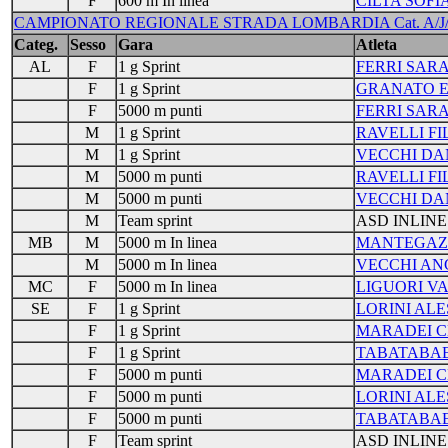
F
600 m In linea
CILTA SOFI
CAMPIONATO REGIONALE STRADA LOMBARDIA Cat. A/J/S/M 
Categ.
Sesso
Gara
Atleta
AL
F
1 g Sprint
FERRI SAR
F
1 g Sprint
GRANATO E
F
5000 m punti
FERRI SAR
M
1 g Sprint
RAVELLI FI
M
1 g Sprint
VECCHI DA
M
5000 m punti
RAVELLI FI
M
5000 m punti
VECCHI DA
M
Team sprint
ASD INLINE
MB
M
5000 m In linea
MANTEGAZ
M
5000 m In linea
VECCHI AN
MC
F
5000 m In linea
LIGUORI V
SE
F
1 g Sprint
LORINI ALE
F
1 g Sprint
MARADEI C
F
1 g Sprint
TABATABAE
F
5000 m punti
MARADEI C
F
5000 m punti
LORINI ALE
F
5000 m punti
TABATABAE
F
Team sprint
ASD INLINE