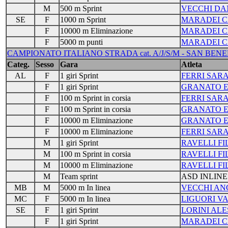
M
500 m Sprint
VECCHI DA
SE
F
1000 m Sprint
MARADEI C
F
10000 m Eliminazione
MARADEI C
F
5000 m punti
MARADEI C
CAMPIONATO ITALIANO STRADA cat. A/J/S/M - SAN BENEDE
Categ.
Sesso
Gara
Atleta
AL
F
1 giri Sprint
FERRI SAR
F
1 giri Sprint
GRANATO E
F
100 m Sprint in corsia
FERRI SAR
F
100 m Sprint in corsia
GRANATO E
F
10000 m Eliminazione
GRANATO E
F
10000 m Eliminazione
FERRI SAR
M
1 giri Sprint
RAVELLI FI
M
100 m Sprint in corsia
RAVELLI FI
M
10000 m Eliminazione
RAVELLI FI
M
Team sprint
ASD INLINE
MB
M
5000 m In linea
VECCHI AN
MC
F
5000 m In linea
LIGUORI V
SE
F
1 giri Sprint
LORINI ALE
F
1 giri Sprint
MARADEI C