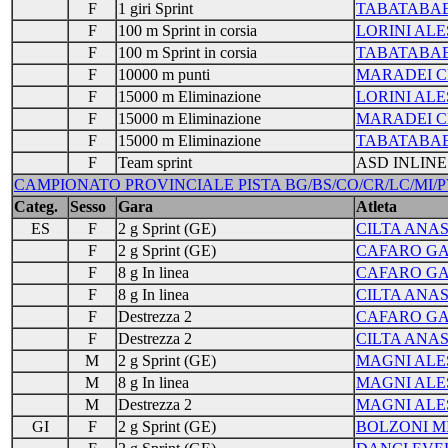
F
1 giri Sprint
TABATABAE
F
100 m Sprint in corsia
LORINI ALE
F
100 m Sprint in corsia
TABATABAE
F
10000 m punti
MARADEI C
F
15000 m Eliminazione
LORINI ALE
F
15000 m Eliminazione
MARADEI C
F
15000 m Eliminazione
TABATABAE
F
Team sprint
ASD INLINE
CAMPIONATO PROVINCIALE PISTA BG/BS/CO/CR/LC/MI/PV/VA/
Categ.
Sesso
Gara
Atleta
ES
F
2 g Sprint (GE)
CILTA ANAS
F
2 g Sprint (GE)
CAFARO GA
F
8 g In linea
CAFARO GA
F
8 g In linea
CILTA ANAS
F
Destrezza 2
CAFARO GA
F
Destrezza 2
CILTA ANAS
M
2 g Sprint (GE)
MAGNI AL
M
8 g In linea
MAGNI AL
M
Destrezza 2
MAGNI AL
GI
F
2 g Sprint (GE)
BOLZONI M