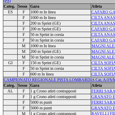
(PS)
Categ.
Sesso
Gara
Atleta
ES
F
1000 m In linea
CAFARO GA
F
1000 m In linea
CILTA ANAS
F
200 m Sprint (GE)
CILTA ANAS
F
200 m Sprint (GE)
CAFARO GA
F
50 m Sprint in corsia
CILTA ANAS
F
50 m Sprint in corsia
CAFARO GA
M
1000 m In linea
MAGNI AL
M
200 m Sprint (GE)
MAGNI AL
M
50 m Sprint in corsia
MAGNI AL
GI
F
150 m Sprint (GE)
CILTA SOFI
F
50 m Sprint in corsia
CILTA SOFI
F
600 m In linea
CILTA SOFI
CAMPIONATO REGIONALE PISTA LOMBARDIA Cat. A/J/S/M -
Categ.
Sesso
Gara
Atleta
AL
F
1 g Crono atleti contrapposti
FERRI SAR
F
1 g Crono atleti contrapposti
GRANATO E
F
5000 m punti
FERRI SAR
F
5000 m punti
GRANATO E
M
1 g Crono atleti contrapposti
RAVELLI FI