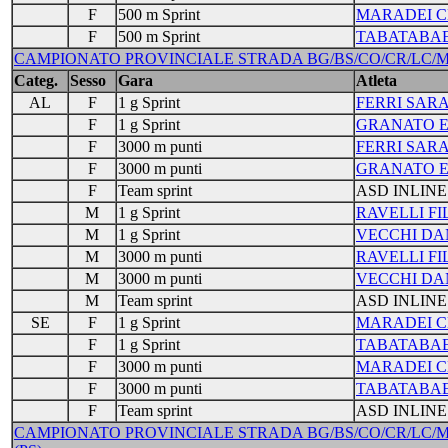
F
500 m Sprint
MARADEI C
F
500 m Sprint
TABATABAE
CAMPIONATO PROVINCIALE STRADA BG/BS/CO/CR/LC/MI/PV
Categ.
Sesso
Gara
Atleta
AL
F
1 g Sprint
FERRI SAR
F
1 g Sprint
GRANATO E
F
3000 m punti
FERRI SAR
F
3000 m punti
GRANATO E
F
Team sprint
ASD INLINE
M
1 g Sprint
RAVELLI FI
M
1 g Sprint
VECCHI DA
M
3000 m punti
RAVELLI FI
M
3000 m punti
VECCHI DA
M
Team sprint
ASD INLINE
SE
F
1 g Sprint
MARADEI C
F
1 g Sprint
TABATABAE
F
3000 m punti
MARADEI C
F
3000 m punti
TABATABAE
F
Team sprint
ASD INLINE
CAMPIONATO PROVINCIALE STRADA BG/BS/CO/CR/LC/MI/PV/