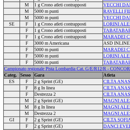
M
1 g Crono atleti contrapposti
VECCHI DA
M
5000 m punti
RAVELLI FI
M
5000 m punti
VECCHI DA
SE
F
1 g Crono atleti contrapposti
LORINI ALE
F
1 g Crono atleti contrapposti
TABATABAE
F
1 g Crono atleti contrapposti
MARADEI C
F
3000 m Americana
ASD INLINE
F
5000 m punti
MARADEI C
F
5000 m punti
LORINI ALE
F
5000 m punti
TABATABAE
Campionato regionale Pista Lombardia Cat. G/E/R12/R - CONCO
Categ.
Sesso
Gara
Atleta
ES
F
2 g Sprint (GE)
CILTA ANAS
F
8 g In linea
CILTA ANAS
F
Destrezza 2
CILTA ANAS
M
2 g Sprint (GE)
MAGNI AL
M
8 g In linea
MAGNI AL
M
Destrezza 2
MAGNI AL
GI
F
2 g Sprint (GE)
CILTA SOFI
F
2 g Sprint (GE)
DANCI EVE