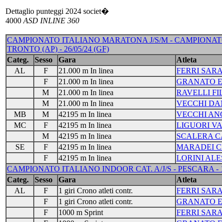
Dettaglio punteggi 2024 societ�
4000
ASD INLINE 360
CAMPIONATO ITALIANO MARATONA J/S/M - CAMPIONAT
TRONTO (AP) - 26/05/24 (GF)
Categ.
Sesso
Gara
Atleta
AL
F
21.000 m In linea
FERRI SAR
F
21.000 m In linea
GRANATO E
M
21.000 m In linea
RAVELLI FI
M
21.000 m In linea
VECCHI DA
MB
M
42195 m In linea
VECCHI AN
MC
F
42195 m In linea
LIGUORI V
M
42195 m In linea
SCALERA 
SE
F
42195 m In linea
MARADEI C
F
42195 m In linea
LORINI ALE
CAMPIONATO ITALIANO INDOOR CAT. A/J/S - PESCARA - 17-
Categ.
Sesso
Gara
Atleta
AL
F
1 giri Crono atleti contr.
FERRI SAR
F
1 giri Crono atleti contr.
GRANATO E
F
1000 m Sprint
FERRI SAR