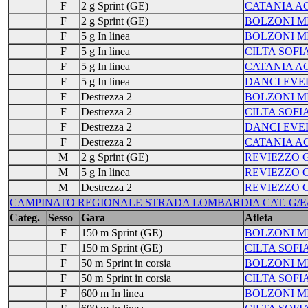
F
2 g Sprint (GE)
CATANIA A
F
2 g Sprint (GE)
BOLZONI M
F
5 g In linea
BOLZONI M
F
5 g In linea
CILTA SOFI
F
5 g In linea
CATANIA A
F
5 g In linea
DANCI EVE
F
Destrezza 2
BOLZONI M
F
Destrezza 2
CILTA SOFI
F
Destrezza 2
DANCI EVE
F
Destrezza 2
CATANIA A
M
2 g Sprint (GE)
REVIEZZO 
M
5 g In linea
REVIEZZO 
M
Destrezza 2
REVIEZZO 
CAMPINATO REGIONALE STRADA LOMBARDIA CAT. G/E/R12/
Categ.
Sesso
Gara
Atleta
F
150 m Sprint (GE)
BOLZONI M
F
150 m Sprint (GE)
CILTA SOFI
F
50 m Sprint in corsia
BOLZONI M
F
50 m Sprint in corsia
CILTA SOFI
F
600 m In linea
BOLZONI M