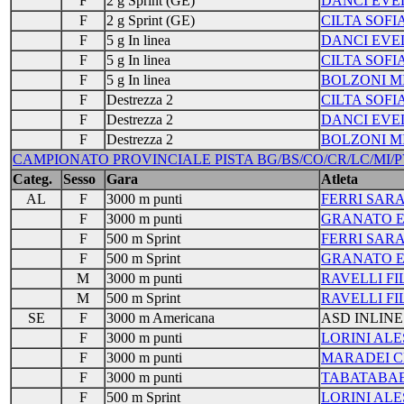
F
2 g Sprint (GE)
DANCI EVE
F
2 g Sprint (GE)
CILTA SOFI
F
5 g In linea
DANCI EVE
F
5 g In linea
CILTA SOFI
F
5 g In linea
BOLZONI M
F
Destrezza 2
CILTA SOFI
F
Destrezza 2
DANCI EVE
F
Destrezza 2
BOLZONI M
CAMPIONATO PROVINCIALE PISTA BG/BS/CO/CR/LC/MI/PV/VA
Categ.
Sesso
Gara
Atleta
AL
F
3000 m punti
FERRI SAR
F
3000 m punti
GRANATO E
F
500 m Sprint
FERRI SAR
F
500 m Sprint
GRANATO E
M
3000 m punti
RAVELLI FI
M
500 m Sprint
RAVELLI FI
SE
F
3000 m Americana
ASD INLINE
F
3000 m punti
LORINI ALE
F
3000 m punti
MARADEI C
F
3000 m punti
TABATABAE
F
500 m Sprint
LORINI ALE