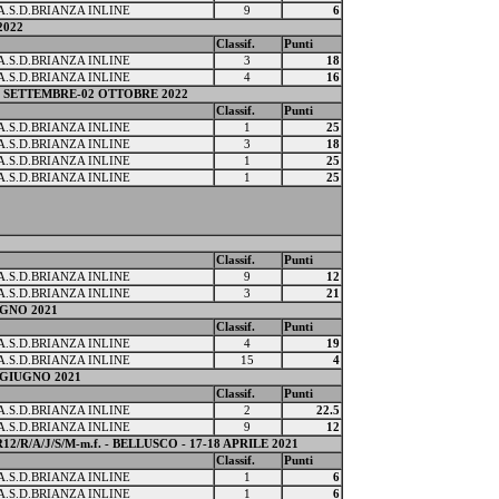
A.S.D.BRIANZA INLINE
9
6
2022
Classif.
Punti
A.S.D.BRIANZA INLINE
3
18
A.S.D.BRIANZA INLINE
4
16
 SETTEMBRE-02 OTTOBRE 2022
Classif.
Punti
A.S.D.BRIANZA INLINE
1
25
A.S.D.BRIANZA INLINE
3
18
A.S.D.BRIANZA INLINE
1
25
A.S.D.BRIANZA INLINE
1
25
Classif.
Punti
A.S.D.BRIANZA INLINE
9
12
A.S.D.BRIANZA INLINE
3
21
IUGNO 2021
Classif.
Punti
A.S.D.BRIANZA INLINE
4
19
A.S.D.BRIANZA INLINE
15
4
6 GIUGNO 2021
Classif.
Punti
A.S.D.BRIANZA INLINE
2
22.5
A.S.D.BRIANZA INLINE
9
12
2/R/A/J/S/M-m.f. - BELLUSCO - 17-18 APRILE 2021
Classif.
Punti
A.S.D.BRIANZA INLINE
1
6
A.S.D.BRIANZA INLINE
1
6