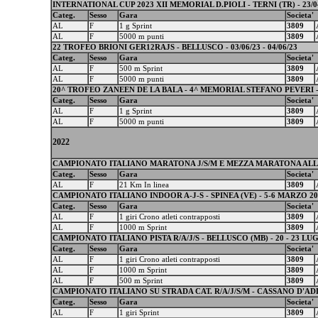
INTERNATIONAL CUP 2023 XII MEMORIAL D.PIOLI - TERNI (TR) - 23/04/
Categ.
Sesso
Gara
Societa'
AL
F
1 g Sprint
3809
AL
F
5000 m punti
3809
22 TROFEO BRIONI GER12RAJS - BELLUSCO - 03/06/23 - 04/06/23
Categ.
Sesso
Gara
Societa'
AL
F
500 m Sprint
3809
AL
F
5000 m punti
3809
20^ TROFEO ZANEEN DE LA BALA - 4^ MEMORIAL STEFANO PEVERI -
Categ.
Sesso
Gara
Societa'
AL
F
1 g Sprint
3809
AL
F
5000 m punti
3809
2022
CAMPIONATO ITALIANO MARATONA J/S/M E MEZZA MARATONA ALLIE
Categ.
Sesso
Gara
Societa'
AL
F
21 Km In linea
3809
CAMPIONATO ITALIANO INDOOR A-J-S - SPINEA (VE) - 5-6 MARZO 20
Categ.
Sesso
Gara
Societa'
AL
F
1 giri Crono atleti contrapposti
3809
AL
F
1000 m Sprint
3809
CAMPIONATO ITALIANO PISTA R/A/J/S - BELLUSCO (MB) - 20 - 23 LUG
Categ.
Sesso
Gara
Societa'
AL
F
1 giri Crono atleti contrapposti
3809
AL
F
1000 m Sprint
3809
AL
F
500 m Sprint
3809
CAMPIONATO ITALIANO SU STRADA CAT. R/A/J/S/M - CASSANO D'ADDA (
Categ.
Sesso
Gara
Societa'
AL
F
1 giri Sprint
3809