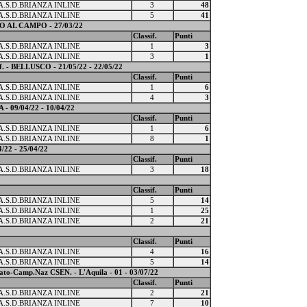
A.S.D.BRIANZA INLINE
3
48
A.S.D.BRIANZA INLINE
5
41
AL CAMPO - 27/03/22
Classif.
Punti
A.S.D.BRIANZA INLINE
1
3
A.S.D.BRIANZA INLINE
3
1
 BELLUSCO - 21/05/22 - 22/05/22
Classif.
Punti
A.S.D.BRIANZA INLINE
1
6
A.S.D.BRIANZA INLINE
4
3
9/04/22 - 10/04/22
Classif.
Punti
A.S.D.BRIANZA INLINE
1
6
A.S.D.BRIANZA INLINE
8
1
/22 - 25/04/22
Classif.
Punti
A.S.D.BRIANZA INLINE
3
18
Classif.
Punti
A.S.D.BRIANZA INLINE
5
14
A.S.D.BRIANZA INLINE
1
25
A.S.D.BRIANZA INLINE
2
21
Classif.
Punti
A.S.D.BRIANZA INLINE
4
16
A.S.D.BRIANZA INLINE
5
14
ato-Camp.Naz CSEN. - L'Aquila - 01 - 03/07/22
Classif.
Punti
A.S.D.BRIANZA INLINE
2
21
A.S.D.BRIANZA INLINE
7
10