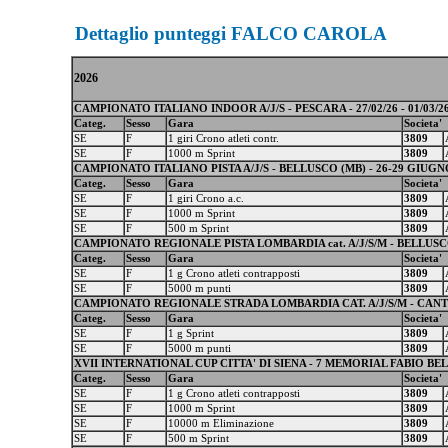
Dettaglio punteggi FALCO CAROLA
2026
CAMPIONATO ITALIANO INDOOR A/J/S - PESCARA - 27/02/26 - 01/03/2
Categ.
Sesso
Gara
Societa'
SE
F
1 giri Crono atleti contr.
3809
SE
F
1000 m Sprint
3809
CAMPIONATO ITALIANO PISTA A/J/S - BELLUSCO (MB) - 26-29 GIUGN
Categ.
Sesso
Gara
Societa'
SE
F
1 giri Crono a.c.
3809
SE
F
1000 m Sprint
3809
SE
F
500 m Sprint
3809
CAMPIONATO REGIONALE PISTA LOMBARDIA cat. A/J/S/M - BELLUSCO 
Categ.
Sesso
Gara
Societa'
SE
F
1 g Crono atleti contrapposti
3809
SE
F
5000 m punti
3809
CAMPIONATO REGIONALE STRADA LOMBARDIA CAT. A/J/S/M - CANTU
Categ.
Sesso
Gara
Societa'
SE
F
1 g Sprint
3809
SE
F
5000 m punti
3809
XVII INTERNATIONAL CUP CITTA' DI SIENA - 7 MEMORIAL FABIO BELOTTI
Categ.
Sesso
Gara
Societa'
SE
F
1 g Crono atleti contrapposti
3809
SE
F
1000 m Sprint
3809
SE
F
10000 m Eliminazione
3809
SE
F
500 m Sprint
3809