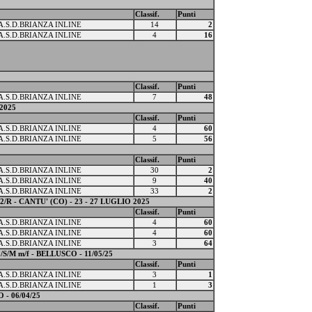
Classif.
Punti
A.S.D.BRIANZA INLINE
14
2
A.S.D.BRIANZA INLINE
4
16
Classif.
Punti
A.S.D.BRIANZA INLINE
7
48
2025
Classif.
Punti
A.S.D.BRIANZA INLINE
4
60
A.S.D.BRIANZA INLINE
5
56
Classif.
Punti
A.S.D.BRIANZA INLINE
30
2
A.S.D.BRIANZA INLINE
9
40
A.S.D.BRIANZA INLINE
33
2
 - CANTU' (CO) - 23 - 27 LUGLIO 2025
Classif.
Punti
A.S.D.BRIANZA INLINE
4
60
A.S.D.BRIANZA INLINE
4
60
A.S.D.BRIANZA INLINE
3
64
M m/f - BELLUSCO - 11/05/25
Classif.
Punti
A.S.D.BRIANZA INLINE
3
1
A.S.D.BRIANZA INLINE
1
3
- 06/04/25
Classif.
Punti