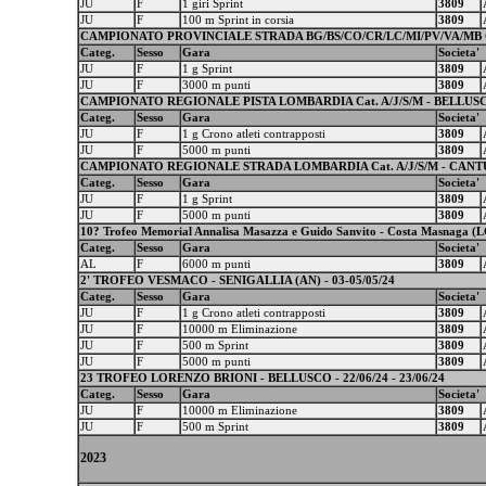
JU
F
1 giri Sprint
3809
JU
F
100 m Sprint in corsia
3809
CAMPIONATO PROVINCIALE STRADA BG/BS/CO/CR/LC/MI/PV/VA/MB Cat
Categ.
Sesso
Gara
Societa'
JU
F
1 g Sprint
3809
JU
F
3000 m punti
3809
CAMPIONATO REGIONALE PISTA LOMBARDIA Cat. A/J/S/M - BELLUSCO
Categ.
Sesso
Gara
Societa'
JU
F
1 g Crono atleti contrapposti
3809
JU
F
5000 m punti
3809
CAMPIONATO REGIONALE STRADA LOMBARDIA Cat. A/J/S/M - CANTU' 
Categ.
Sesso
Gara
Societa'
JU
F
1 g Sprint
3809
JU
F
5000 m punti
3809
10? Trofeo Memorial Annalisa Masazza e Guido Sanvito - Costa Masnaga (LC
Categ.
Sesso
Gara
Societa'
AL
F
6000 m punti
3809
2' TROFEO VESMACO - SENIGALLIA (AN) - 03-05/05/24
Categ.
Sesso
Gara
Societa'
JU
F
1 g Crono atleti contrapposti
3809
JU
F
10000 m Eliminazione
3809
JU
F
500 m Sprint
3809
JU
F
5000 m punti
3809
23 TROFEO LORENZO BRIONI - BELLUSCO - 22/06/24 - 23/06/24
Categ.
Sesso
Gara
Societa'
JU
F
10000 m Eliminazione
3809
JU
F
500 m Sprint
3809
2023