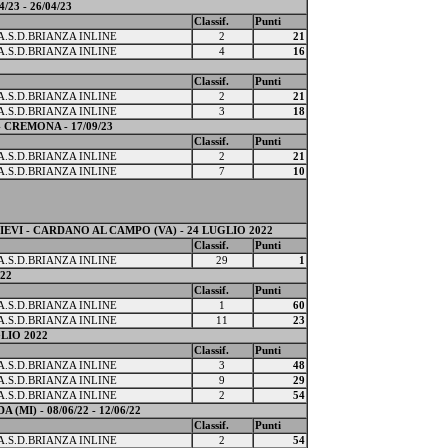
23 - 26/04/23
Classif.
Punti
A.S.D.BRIANZA INLINE
2
21
A.S.D.BRIANZA INLINE
4
16
Classif.
Punti
A.S.D.BRIANZA INLINE
2
21
A.S.D.BRIANZA INLINE
3
18
 CREMONA - 17/09/23
Classif.
Punti
A.S.D.BRIANZA INLINE
2
21
A.S.D.BRIANZA INLINE
7
10
VI - CARDANO AL CAMPO (VA) - 24 LUGLIO 2022
Classif.
Punti
A.S.D.BRIANZA INLINE
29
1
22
Classif.
Punti
A.S.D.BRIANZA INLINE
1
60
A.S.D.BRIANZA INLINE
11
23
LIO 2022
Classif.
Punti
A.S.D.BRIANZA INLINE
3
48
A.S.D.BRIANZA INLINE
9
29
A.S.D.BRIANZA INLINE
2
54
MI) - 08/06/22 - 12/06/22
Classif.
Punti
A.S.D.BRIANZA INLINE
2
54