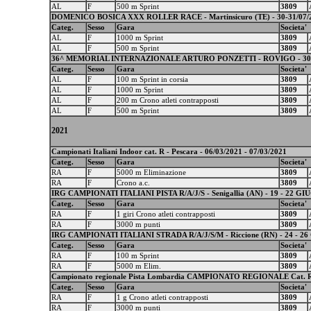
AL
F
500 m Sprint
3809
DOMENICO BOSICA XXX ROLLER RACE - Martinsicuro (TE) - 30-31/07/
Categ.
Sesso
Gara
Societa'
AL
F
1000 m Sprint
3809
AL
F
500 m Sprint
3809
36^ MEMORIAL INTERNAZIONALE ARTURO PONZETTI - ROVIGO - 30
Categ.
Sesso
Gara
Societa'
AL
F
100 m Sprint in corsia
3809
AL
F
1000 m Sprint
3809
AL
F
200 m Crono atleti contrapposti
3809
AL
F
500 m Sprint
3809
2021
Campionati Italiani Indoor cat. R - Pescara - 06/03/2021 - 07/03/2021
Categ.
Sesso
Gara
Societa'
RA
F
5000 m Eliminazione
3809
RA
F
Crono a.c.
3809
IRG CAMPIONATI ITALIANI PISTA R/A/J/S - Senigallia (AN) - 19 - 22 G
Categ.
Sesso
Gara
Societa'
RA
F
1 giri Crono atleti contrapposti
3809
RA
F
3000 m punti
3809
IRG CAMPIONATI ITALIANI STRADA R/A/J/S/M - Riccione (RN) - 24 - 2
Categ.
Sesso
Gara
Societa'
RA
F
100 m Sprint
3809
RA
F
5000 m Elim.
3809
Campionato regionale Pista Lombardia CAMPIONATO REGIONALE Cat. R1
Categ.
Sesso
Gara
Societa'
RA
F
1 g Crono atleti contrapposti
3809
RA
F
3000 m punti
3809