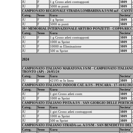
JU
F
1 g Crono atleti contrapposti
3809
JU
F
5000 m punti
3809
CAMPIONATO REGIONALE STRADA LOMBARDIA A/J/S/M m/f - CANTU' -
Categ.
Sesso
Gara
Societa'
JU
F
1 g Sprint
3809
JU
F
5000 m punti
3809
39^ MEMORIAL INTERNAZIONALE ARTURO PONZETTI - COPPA RICCAR
Categ.
Sesso
Gara
Societa'
JU
F
1 g Crono atleti contrapposti
3809
JU
F
1000 m Sprint
3809
JU
F
10000 m Eliminazione
3809
JU
F
500 m Sprint
3809
2024
CAMPIONATO ITALIANO MARATONA J/S/M - CAMPIONATO ITALIANO
TRONTO (AP) - 26/05/24
Categ.
Sesso
Gara
Societa'
JU
F
42195 m In linea
3809
CAMPIONATO ITALIANO INDOOR CAT. A/J/S - PESCARA - 17-18/02/202
Categ.
Sesso
Gara
Societa'
JU
F
1 giri Crono atleti contr.
3809
JU
F
1000 m Sprint
3809
CAMPIONATO ITALIANO PISTA A/J/S - SAN GIORGIO DELLE PERTICHE 
Categ.
Sesso
Gara
Societa'
JU
F
1 giri Crono atleti contrapposti
3809
JU
F
1000 m Sprint
3809
JU
F
500 m Sprint
3809
CAMPIONATO ITALIANO STRADA cat. A/J/S/M - SAN BENEDETTO DEL T
Categ.
Sesso
Gara
Societa'