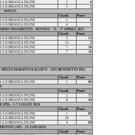
A.S.D.BRIANZA INLINE
1
6
A.S.D.BRIANZA INLINE
5
2
 30/03/25
Classif.
Punti
A.S.D.BRIANZA INLINE
1
6
A.S.D.BRIANZA INLINE
4
3
DO PASSAROTTO - ROVIGO - 25 - 27 APRILE 2025
Classif.
Punti
A.S.D.BRIANZA INLINE
5
14
A.S.D.BRIANZA INLINE
15
2
A.S.D.BRIANZA INLINE
7
10
A.S.D.BRIANZA INLINE
7
10
 MEZZA MARATONA ALLIEVI - SAN BENEDETTO DEL
Classif.
Punti
A.S.D.BRIANZA INLINE
1
80
4
Classif.
Punti
A.S.D.BRIANZA INLINE
2
72
A.S.D.BRIANZA INLINE
8
44
(PD) - 5-7 LUGLIO 2024
Classif.
Punti
A.S.D.BRIANZA INLINE
1
80
A.S.D.BRIANZA INLINE
26
2
A.S.D.BRIANZA INLINE
4
60
RONTO (AP) - 23-25/05/2024
Classif.
Punti