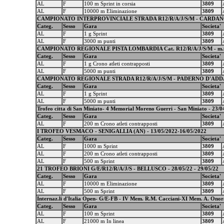
AL
F
100 m Sprint in corsia
3809
AL
F
10000 m Eliminazione
3809
CAMPIONATO INTERPROVINCIALE STRADA R12/R/A/J/S/M - CARDANO 
Categ.
Sesso
Gara
Societa'
AL
F
1 g Sprint
3809
AL
F
3000 m punti
3809
CAMPIONATO REGIONALE PISTA LOMBARDIA Cat. R12/R/A/J/S/M - m.f. -
Categ.
Sesso
Gara
Societa'
AL
F
1 g Crono atleti contrapposti
3809
AL
F
5000 m punti
3809
CAMPIONATO REGIONALE STRADA R12/R/A/J/S/M - PADERNO D'ADDA - 0
Categ.
Sesso
Gara
Societa'
AL
F
1 g Sprint
3809
AL
F
5000 m punti
3809
Trofeo citta di San Miniato- 4 Memorial Moreno Guerri - San Miniato - 23/04
Categ.
Sesso
Gara
Societa'
AL
F
200 m Crono atleti contrapposti
3809
I TROFEO VESMACO - SENIGALLIA (AN) - 13/05/2022-16/05/2022
Categ.
Sesso
Gara
Societa'
AL
F
1000 m Sprint
3809
AL
F
200 m Crono atleti contrapposti
3809
AL
F
500 m Sprint
3809
21 TROFEO BRIONI G/E/R12/R/A/J/S - BELLUSCO - 28/05/22 - 29/05/22
Categ.
Sesso
Gara
Societa'
AL
F
10000 m Eliminazione
3809
AL
F
500 m Sprint
3809
Internaz.li d'Italia Open- G/E-FB - IV Mem. R.M. Cacciani-XI Mem. A. Onor
Categ.
Sesso
Gara
Societa'
AL
F
100 m Sprint
3809
AL
F
21000 m In linea
3809