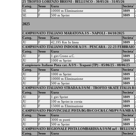
25 TROFEO LORENZO BRIONI - BELLUSCO - 30/05/26 - 31/05/26
Categ.
Sesso
Gara
Societa'
SE
F
10000 m Eliminazione
3809
SE
F
500 m Sprint
3809
2025
CAMPIONATO ITALIANO MARATONA J/S - NAPOLI - 04/10/2025
Categ.
Sesso
Gara
Societa'
JU
F
42,195 Km In linea
3809
CAMPIONATO ITALIANO INDOOR A/J/S - PESCARA - 22-23 FEBBRAIO 
Categ.
Sesso
Gara
Societa'
JU
F
1 giri Crono a.C.
3809
JU
F
1000 m Sprint
3809
Campionato Italiano Pista cat. A/J/S - Trapani (TP) - 05/06/25 - 08/06/25
Categ.
Sesso
Gara
Societa'
JU
F
1000 m Sprint
3809
JU
F
10000 m Eliminazione
3809
JU
F
500 m Sprint
3809
CAMPIONATO ITALIANO STRADA A/J/S/M - TROFEO SKATE ITALIA R12/R
Categ.
Sesso
Gara
Societa'
JU
F
1 giri Sprint
3809
JU
F
100 m Sprint in corsia
3809
JU
F
15000 m Eliminazione
3809
CAMPIONATO PROVINCIALE PISTA BG/BS/CO/CR/LC/MI/PV/VA/MB A/J/S/
Categ.
Sesso
Gara
Societa'
JU
F
3000 m punti
3809
JU
F
500 m Sprint
3809
CAMPIONATO REGIONALE PISTA LOMBARDIA A/J/S/M m/f - BELLUSCO 
Categ.
Sesso
Gara
Societa'