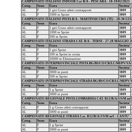
CAMPIONATO ITALIANO INDOOR Cat R/A - PESCARA - 18-19/02/2023
Categ.
Sesso
Gara
Societa'
AL
F
1 giri Crono atleti contrapposti
3809
AL
F
1000 m Sprint
3809
CAMPIONATO ITALIANO PISTA R/A - MARTINSICURO (TE) - 28-30 LUG
Categ.
Sesso
Gara
Societa'
AL
F
1 giri Crono atleti contrapposti
3809
AL
F
1000 m Sprint
3809
AL
F
500 m Sprint
3809
CAMPIONATO ITALIANO STRADA CAT. R/A - TERNI - 27-28 MAGGIO 2
Categ.
Sesso
Gara
Societa'
AL
F
1 giri Sprint
3809
AL
F
100 m Sprint in corsia
3809
AL
F
10000 m Eliminazione
3809
CAMPIONATO INTERPROVINCIALE PISTA BG/BS/CO/CR/LC/MI/PV/VA/MB C
Categ.
Sesso
Gara
Societa'
AL
F
3000 m punti
3809
AL
F
500 m Sprint
3809
CAMPIONATO INTERPROVINCIALE STRADA BG/BS/CO/CR/LC/MI/PV/VA/MB
Categ.
Sesso
Gara
Societa'
AL
F
1 g Sprint
3809
AL
F
3000 m punti
3809
CAMPIONATO REGIONALE PISTA LOMBARDIA CAT. R12/R/A/J/S/M m/f - B
Categ.
Sesso
Gara
Societa'
AL
F
1 g Crono atleti contrapposti
3809
AL
F
5000 m punti
3809
CAMPIONATO REGIONALE STRADA Cat. R12/R/A/J/S/M m/f - CANTU' - 
Categ.
Sesso
Gara
Societa'
AL
F
1 g Sprint
3809
AL
F
5000 m punti
3809