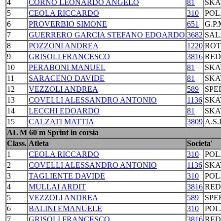
4
CORNO LEONARDO ANGELO
81
SKA
5
CEOLA RICCARDO
310
POL
6
PROVERBIO SIMONE
651
G.P
7
GUERRERO GARCIA STEFANO EDOARDO
3682
SAL
8
POZZONI ANDREA
1220
ROT
9
GRISOLI FRANCESCO
3816
RED
10
PERABONI MANUEL
81
SKA
11
SARACENO DAVIDE
81
SKA
12
VEZZOLI ANDREA
589
SPE
13
COVELLI ALESSANDRO ANTONIO
1136
SKA
14
LECCHI EDOARDO
81
SKA
15
CALZATI MATTIA
3809
A.S
AL M 60 m Sprint in corsia
Class.
Atleta
Societa'
1
CEOLA RICCARDO
310
POL
2
COVELLI ALESSANDRO ANTONIO
1136
SKA
3
TAGLIENTE DAVIDE
310
POL
4
MULLAI ARDIT
3816
RED
5
VEZZOLI ANDREA
589
SPE
6
BALINI EMANUELE
310
POL
7
GRISOLI FRANCESCO
3816
RED