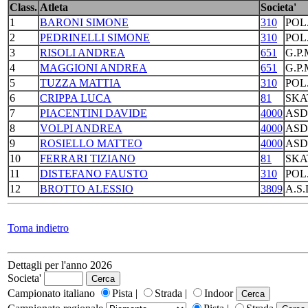
Class.
Atleta
Societa'
1
BARONI SIMONE
310
POL
2
PEDRINELLI SIMONE
310
POL
3
RISOLI ANDREA
651
G.P
4
MAGGIONI ANDREA
651
G.P
5
TUZZA MATTIA
310
POL
6
CRIPPA LUCA
81
SKA
7
PIACENTINI DAVIDE
4000
ASD
8
VOLPI ANDREA
4000
ASD
9
ROSIELLO MATTEO
4000
ASD
10
FERRARI TIZIANO
81
SKA
11
DISTEFANO FAUSTO
310
POL
12
BROTTO ALESSIO
3809
A.S
Torna indietro
Dettagli per l'anno 2026
Societa'
Campionato italiano
Pista |
Strada |
Indoor