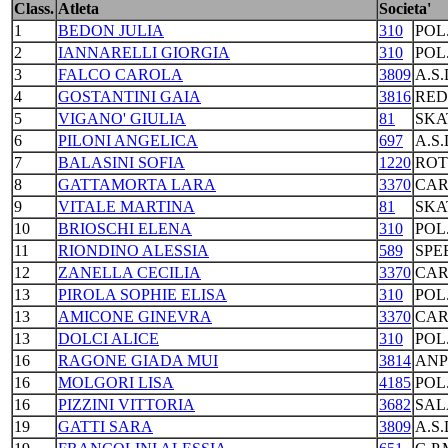
Class.
Atleta
Societa'
1
BEDON JULIA
310
POL
2
IANNARELLI GIORGIA
310
POL
3
FALCO CAROLA
3809
A.S
4
GOSTANTINI GAIA
3816
RED
5
VIGANO' GIULIA
81
SKA
6
PILONI ANGELICA
697
A.S
7
BALASINI SOFIA
1220
ROT
8
GATTAMORTA LARA
3370
CAR
9
VITALE MARTINA
81
SKA
10
BRIOSCHI ELENA
310
POL
11
RIONDINO ALESSIA
589
SPE
12
ZANELLA CECILIA
3370
CAR
13
PIROLA SOPHIE ELISA
310
POL
13
AMICONE GINEVRA
3370
CAR
13
DOLCI ALICE
310
POL
16
RAGONE GIADA MUI
3814
ANP
16
MOLGORI LISA
4185
POL
16
PIZZINI VITTORIA
3682
SAL
19
GATTI SARA
3809
A.S