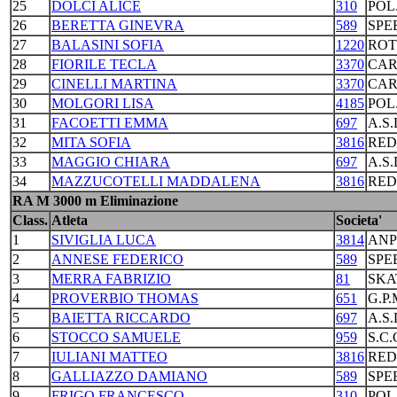
25
DOLCI ALICE
310
POL
26
BERETTA GINEVRA
589
SPE
27
BALASINI SOFIA
1220
ROT
28
FIORILE TECLA
3370
CAR
29
CINELLI MARTINA
3370
CAR
30
MOLGORI LISA
4185
POL
31
FACOETTI EMMA
697
A.S
32
MITA SOFIA
3816
RED
33
MAGGIO CHIARA
697
A.S
34
MAZZUCOTELLI MADDALENA
3816
RED
RA M 3000 m Eliminazione
Class.
Atleta
Societa'
1
SIVIGLIA LUCA
3814
ANP
2
ANNESE FEDERICO
589
SPE
3
MERRA FABRIZIO
81
SKA
4
PROVERBIO THOMAS
651
G.P
5
BAIETTA RICCARDO
697
A.S
6
STOCCO SAMUELE
959
S.C
7
IULIANI MATTEO
3816
RED
8
GALLIAZZO DAMIANO
589
SPE
9
FRIGO FRANCESCO
310
POL