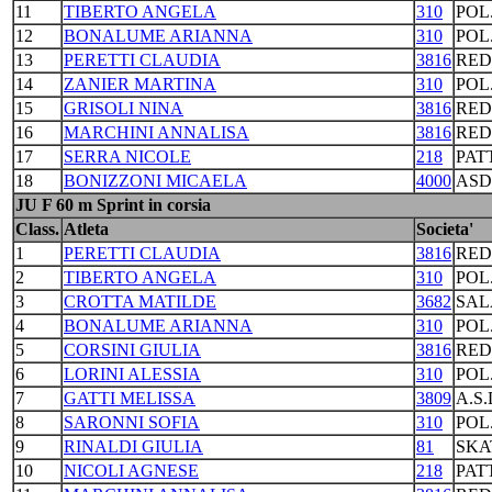
11
TIBERTO ANGELA
310
POL
12
BONALUME ARIANNA
310
POL
13
PERETTI CLAUDIA
3816
RED
14
ZANIER MARTINA
310
POL
15
GRISOLI NINA
3816
RED
16
MARCHINI ANNALISA
3816
RED
17
SERRA NICOLE
218
PAT
18
BONIZZONI MICAELA
4000
ASD
JU F 60 m Sprint in corsia
Class.
Atleta
Societa'
1
PERETTI CLAUDIA
3816
RED
2
TIBERTO ANGELA
310
POL
3
CROTTA MATILDE
3682
SAL
4
BONALUME ARIANNA
310
POL
5
CORSINI GIULIA
3816
RED
6
LORINI ALESSIA
310
POL
7
GATTI MELISSA
3809
A.S
8
SARONNI SOFIA
310
POL
9
RINALDI GIULIA
81
SKA
10
NICOLI AGNESE
218
PAT