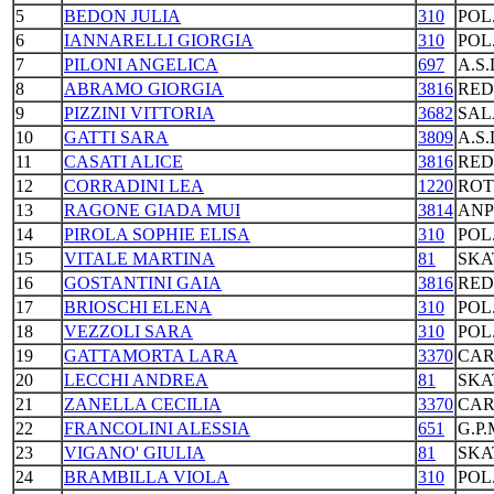
5
BEDON JULIA
310
POL
6
IANNARELLI GIORGIA
310
POL
7
PILONI ANGELICA
697
A.S
8
ABRAMO GIORGIA
3816
RED
9
PIZZINI VITTORIA
3682
SAL
10
GATTI SARA
3809
A.S
11
CASATI ALICE
3816
RED
12
CORRADINI LEA
1220
ROT
13
RAGONE GIADA MUI
3814
ANP
14
PIROLA SOPHIE ELISA
310
POL
15
VITALE MARTINA
81
SKA
16
GOSTANTINI GAIA
3816
RED
17
BRIOSCHI ELENA
310
POL
18
VEZZOLI SARA
310
POL
19
GATTAMORTA LARA
3370
CAR
20
LECCHI ANDREA
81
SKA
21
ZANELLA CECILIA
3370
CAR
22
FRANCOLINI ALESSIA
651
G.P
23
VIGANO' GIULIA
81
SKA
24
BRAMBILLA VIOLA
310
POL