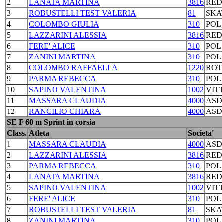
2
LANATA MARTINA
3816
RED
3
ROBUSTELLI TEST VALERIA
81
SKA
4
COLOMBO GIULIA
310
POL
5
LAZZARINI ALESSIA
3816
RED
6
FERE' ALICE
310
POL
7
ZANINI MARTINA
310
POL
8
COLOMBO RAFFAELLA
1220
ROT
9
PARMA REBECCA
310
POL
10
SAPINO VALENTINA
1002
VIT
11
MASSARA CLAUDIA
4000
ASD
12
RANCILIO CHIARA
4000
ASD
SE F 60 m Sprint in corsia
Class.
Atleta
Societa'
1
MASSARA CLAUDIA
4000
ASD
2
LAZZARINI ALESSIA
3816
RED
3
PARMA REBECCA
310
POL
4
LANATA MARTINA
3816
RED
5
SAPINO VALENTINA
1002
VIT
6
FERE' ALICE
310
POL
7
ROBUSTELLI TEST VALERIA
81
SKA
8
ZANINI MARTINA
310
POL