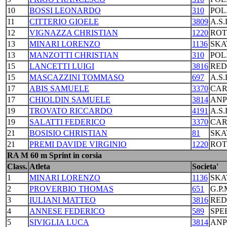
10
BOSSI LEONARDO
310
POL
11
CITTERIO GIOELE
3809
A.S
12
VIGNAZZA CHRISTIAN
1220
ROT
13
MINARI LORENZO
1136
SKA
13
MANZOTTI CHRISTIAN
310
POL
15
LANCETTI LUIGI
3816
RED
15
MASCAZZINI TOMMASO
697
A.S
17
ABIS SAMUELE
3370
CAR
17
CHIOLDIN SAMUELE
3814
ANP
19
TROVATO RICCARDO
4191
A.S
19
SALATTI FEDERICO
3370
CAR
21
BOSISIO CHRISTIAN
81
SKA
21
PREMI DAVIDE VIRGINIO
1220
ROT
RA M 60 m Sprint in corsia
Class.
Atleta
Societa'
1
MINARI LORENZO
1136
SKA
2
PROVERBIO THOMAS
651
G.P
3
IULIANI MATTEO
3816
RED
4
ANNESE FEDERICO
589
SPE
5
SIVIGLIA LUCA
3814
ANP