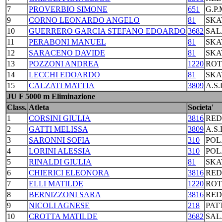
7
PROVERBIO SIMONE
651
G.P
9
CORNO LEONARDO ANGELO
81
SKA
10
GUERRERO GARCIA STEFANO EDOARDO
3682
SAL
11
PERABONI MANUEL
81
SKA
12
SARACENO DAVIDE
81
SKA
13
POZZONI ANDREA
1220
ROT
14
LECCHI EDOARDO
81
SKA
15
CALZATI MATTIA
3809
A.S
JU F 5000 m Eliminazione
Class.
Atleta
Societa'
1
CORSINI GIULIA
3816
RED
2
GATTI MELISSA
3809
A.S
3
SARONNI SOFIA
310
POL
4
LORINI ALESSIA
310
POL
5
RINALDI GIULIA
81
SKA
6
CHIERICI ELEONORA
3816
RED
7
ELLI MATILDE
1220
ROT
8
BERNIZZONI SARA
3816
RED
9
NICOLI AGNESE
218
PAT
10
CROTTA MATILDE
3682
SAL