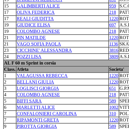
15
GALIMBERTI ALICE
959
S.C
17
OLIVA FEDERICA
218
PAT
17
REALI GIUDITTA
1220
ROT
19
GIUDICE ELISA
697
A.S
19
COLOMBO AGNESE
218
PAT
21
PIN MATILDE
1220
ROT
21
VAGO SOFIA PAOLA
1136
SKA
23
CICCHINE' ALESSANDRA
3816
RED
24
POZZI LISA
3809
A.S
AL F 60 m Sprint in corsia
Class.
Atleta
Societa'
1
VALAGUSSA REBECCA
1220
ROT
2
BELLANI GIULIA
1220
ROT
3
LOGLISCI GIORGIA
651
G.P
4
COLOMBO AGNESE
218
PAT
5
BIFFI SARA
589
SPE
6
MARLETTI ALICE
1002
VIT
7
CONFALONIERI CAROLINA
310
POL
7
RIPAMONTI GRETA
1220
ROT
9
PIROTTA GIORGIA
589
SPE