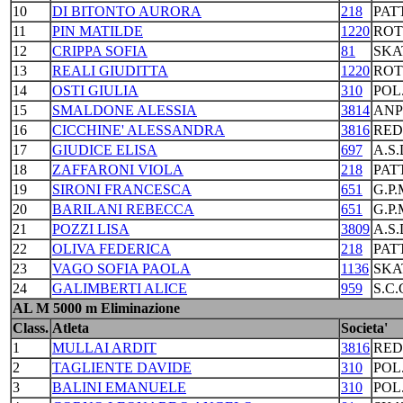
10
DI BITONTO AURORA
218
PAT
11
PIN MATILDE
1220
ROT
12
CRIPPA SOFIA
81
SKA
13
REALI GIUDITTA
1220
ROT
14
OSTI GIULIA
310
POL
15
SMALDONE ALESSIA
3814
ANP
16
CICCHINE' ALESSANDRA
3816
RED
17
GIUDICE ELISA
697
A.S
18
ZAFFARONI VIOLA
218
PAT
19
SIRONI FRANCESCA
651
G.P
20
BARILANI REBECCA
651
G.P
21
POZZI LISA
3809
A.S
22
OLIVA FEDERICA
218
PAT
23
VAGO SOFIA PAOLA
1136
SKA
24
GALIMBERTI ALICE
959
S.C
AL M 5000 m Eliminazione
Class.
Atleta
Societa'
1
MULLAI ARDIT
3816
RED
2
TAGLIENTE DAVIDE
310
POL
3
BALINI EMANUELE
310
POL