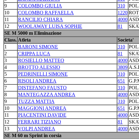
9
COLOMBO GIULIA
310
POL
10
COLOMBO RAFFAELLA
1220
ROT
11
RANCILIO CHIARA
4000
ASD
12
WOOLAWAY LUISA SOPHIE
81
SKA
SE M 5000 m Eliminazione
Class.
Atleta
Societa'
1
BARONI SIMONE
310
POL
2
CRIPPA LUCA
81
SKA
3
ROSIELLO MATTEO
4000
ASD
4
BROTTO ALESSIO
3809
A.S
5
PEDRINELLI SIMONE
310
POL
6
RISOLI ANDREA
651
G.P
7
DISTEFANO FAUSTO
310
POL
8
MANTEGAZZA ANDREA
4000
ASD
9
TUZZA MATTIA
310
POL
10
MAGGIONI ANDREA
651
G.P
11
PIACENTINI DAVIDE
4000
ASD
12
FERRARI TIZIANO
81
SKA
13
VOLPI ANDREA
4000
ASD
SE M 60 m Sprint in corsia