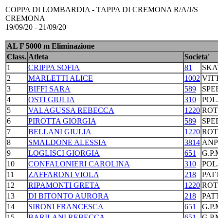
COPPA DI LOMBARDIA - TAPPA DI CREMONA R/A/J/S
CREMONA
19/09/20 - 21/09/20
AL F 5000 m Eliminazione
Class.
Atleta
Societa'
1
CRIPPA SOFIA
81
SKA
2
MARLETTI ALICE
1002
VIT
3
BIFFI SARA
589
SPE
4
OSTI GIULIA
310
POL
5
VALAGUSSA REBECCA
1220
ROT
6
PIROTTA GIORGIA
589
SPE
7
BELLANI GIULIA
1220
ROT
8
SMALDONE ALESSIA
3814
ANP
9
LOGLISCI GIORGIA
651
G.P
10
CONFALONIERI CAROLINA
310
POL
11
ZAFFARONI VIOLA
218
PAT
12
RIPAMONTI GRETA
1220
ROT
13
DI BITONTO AURORA
218
PAT
14
SIRONI FRANCESCA
651
G.P
15
BARILANI REBECCA
651
G.P