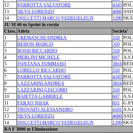
12
PARROTTA SALVATORE
4185
POL
13
SILVA LORENZO
4000
ASD
14
DOLCETTI MARCO YEDEGELEGN
1290
SKA
JU M 60 m Sprint in corsia
Class.
Atleta
Societa'
1
CREMASCHI ANDREA
310
POL
2
BEDON MARCO
310
POL
3
BOSSI RICCARDO
310
POL
4
MERLINI MICHELE
697
A.S
5
FONTANA TOMMASO
3816
RED
6
LORELLO RICCARDO
310
POL
7
PARROTTA SALVATORE
4185
POL
8
LAZZARINI ANDREA
3816
RED
9
LAZZARINI GIACOMO
310
POL
10
BAIETTA GABRIELE
697
A.S
11
FARAO NHAK
651
G.P
12
TROVATO ALESSANDRO
4191
A.S
13
SILVA LORENZO
4000
ASD
14
DOLCETTI MARCO YEDEGELEGN
1290
SKA
RA F 3000 m Eliminazione