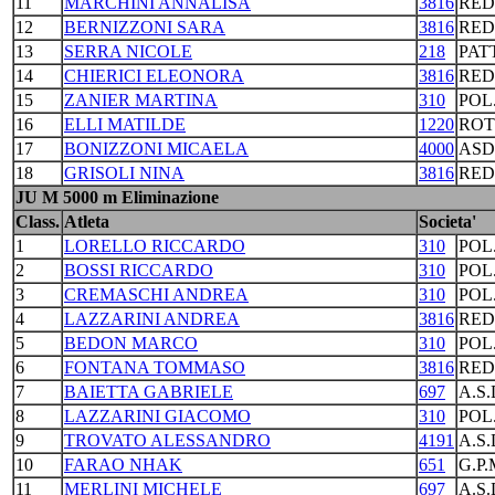
11
MARCHINI ANNALISA
3816
RED
12
BERNIZZONI SARA
3816
RED
13
SERRA NICOLE
218
PAT
14
CHIERICI ELEONORA
3816
RED
15
ZANIER MARTINA
310
POL
16
ELLI MATILDE
1220
ROT
17
BONIZZONI MICAELA
4000
ASD
18
GRISOLI NINA
3816
RED
JU M 5000 m Eliminazione
Class.
Atleta
Societa'
1
LORELLO RICCARDO
310
POL
2
BOSSI RICCARDO
310
POL
3
CREMASCHI ANDREA
310
POL
4
LAZZARINI ANDREA
3816
RED
5
BEDON MARCO
310
POL
6
FONTANA TOMMASO
3816
RED
7
BAIETTA GABRIELE
697
A.S
8
LAZZARINI GIACOMO
310
POL
9
TROVATO ALESSANDRO
4191
A.S
10
FARAO NHAK
651
G.P
11
MERLINI MICHELE
697
A.S