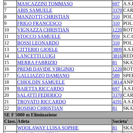
6
MASCAZZINI TOMMASO
697
A.S
7
ABIS SAMUELE
3370
CAR
8
MANZOTTI CHRISTIAN
310
POL
9
FRIGO FRANCESCO
310
POL
10
VIGNAZZA CHRISTIAN
1220
ROT
11
STOCCO SAMUELE
959
S.C
12
BOSSI LEONARDO
310
POL
13
CITTERIO GIOELE
3809
A.S
14
LANCETTI LUIGI
3816
RED
15
MERRA FABRIZIO
81
SKA
16
PREMI DAVIDE VIRGINIO
1220
ROT
17
GALLIAZZO DAMIANO
589
SPE
18
CHIOLDIN SAMUELE
3814
ANP
19
BAIETTA RICCARDO
697
A.S
20
SALATTI FEDERICO
3370
CAR
21
TROVATO RICCARDO
4191
A.S
22
BOSISIO CHRISTIAN
81
SKA
SE F 5000 m Eliminazione
Class.
Atleta
Societa'
1
WOOLAWAY LUISA SOPHIE
81
SKA