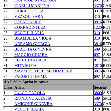
19
FRANCOLINI ALESSIA
651
G.P
19
CINELLI MARTINA
3370
CAR
22
FIORILE TECLA
3370
CAR
22
VEZZOLI SARA
310
POL
22
CASATI ALICE
3816
RED
25
CORRADINI LEA
1220
ROT
25
VECCHI ILARIA
310
POL
25
BRAMBILLA VIOLA
310
POL
28
ABRAMO GIORGIA
3816
RED
28
BERETTA GINEVRA
589
SPE
28
MAGGIO CHIARA
697
A.S
31
LECCHI ANDREA
81
SKA
31
MITA SOFIA
3816
RED
31
MAZZUCOTELLI MADDALENA
3816
RED
34
FACOETTI EMMA
697
A.S
RA F 60 m Sprint in corsia
Class.
Atleta
Societa'
1
FALCO CAROLA
3809
A.S
2
RIONDINO ALESSIA
589
SPE
3
AMICONE GINEVRA
3370
CAR
4
VECCHI ILARIA
310
POL