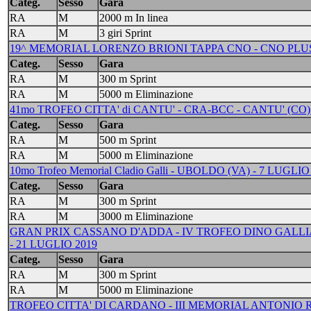
Categ.
Sesso
Gara
RA
M
2000 m In linea
RA
M
3 giri Sprint
19^ MEMORIAL LORENZO BRIONI TAPPA CNO - CNO PLUS 
Categ.
Sesso
Gara
RA
M
300 m Sprint
RA
M
5000 m Eliminazione
41mo TROFEO CITTA' di CANTU' - CRA-BCC - CANTU' (CO) 
Categ.
Sesso
Gara
RA
M
500 m Sprint
RA
M
5000 m Eliminazione
10mo Trofeo Memorial Cladio Galli - UBOLDO (VA) - 7 LUGLIO
Categ.
Sesso
Gara
RA
M
300 m Sprint
RA
M
3000 m Eliminazione
GRAN PRIX CASSANO D'ADDA - IV TROFEO DINO GALLIAZ
- 21 LUGLIO 2019
Categ.
Sesso
Gara
RA
M
300 m Sprint
RA
M
5000 m Eliminazione
TROFEO CITTA' DI CARDANO - III MEMORIAL ANTONIO 