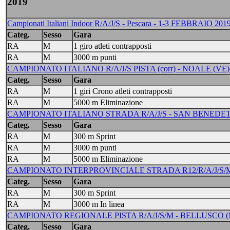
2019
Campionati Italiani Indoor R/A/J/S - Pescara - 1-3 FEBBRAIO 201
Categ.
Sesso
Gara
RA
M
1 giro atleti contrapposti
RA
M
3000 m punti
CAMPIONATO ITALIANO R/A/J/S PISTA (corr) - NOALE (VE)
Categ.
Sesso
Gara
RA
M
1 giri Crono atleti contrapposti
RA
M
5000 m Eliminazione
CAMPIONATO ITALIANO STRADA R/A/J/S - SAN BENEDETT
Categ.
Sesso
Gara
RA
M
300 m Sprint
RA
M
3000 m punti
RA
M
5000 m Eliminazione
CAMPIONATO INTERPROVINCIALE STRADA R12/R/A/J/S/M 
Categ.
Sesso
Gara
RA
M
300 m Sprint
RA
M
3000 m In linea
CAMPIONATO REGIONALE PISTA R/A/J/S/M - BELLUSCO (M
Categ.
Sesso
Gara