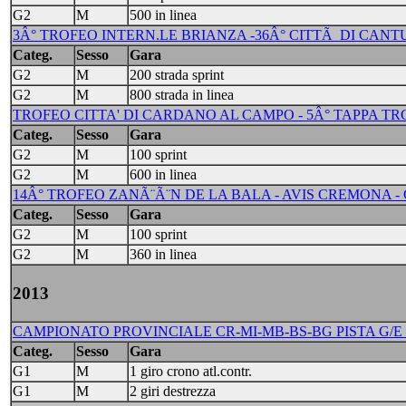
G2
M
500 in linea
3Â° TROFEO INTERN.LE BRIANZA -36Â° CITTÃ DI CANTU' 
Categ.
Sesso
Gara
G2
M
200 strada sprint
G2
M
800 strada in linea
TROFEO CITTA' DI CARDANO AL CAMPO - 5Â° TAPPA TRC 
Categ.
Sesso
Gara
G2
M
100 sprint
G2
M
600 in linea
14Â° TROFEO ZANÃ¨Ã¨N DE LA BALA - AVIS CREMONA -
Categ.
Sesso
Gara
G2
M
100 sprint
G2
M
360 in linea
2013
CAMPIONATO PROVINCIALE CR-MI-MB-BS-BG PISTA G/E 
Categ.
Sesso
Gara
G1
M
1 giro crono atl.contr.
G1
M
2 giri destrezza