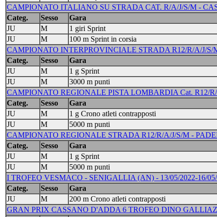
CAMPIONATO ITALIANO SU STRADA CAT. R/A/J/S/M - CASSAN
Categ.
Sesso
Gara
JU
M
1 giri Sprint
JU
M
100 m Sprint in corsia
CAMPIONATO INTERPROVINCIALE STRADA R12/R/A/J/S/M 
Categ.
Sesso
Gara
JU
M
1 g Sprint
JU
M
3000 m punti
CAMPIONATO REGIONALE PISTA LOMBARDIA Cat. R12/R/A/J/S/
Categ.
Sesso
Gara
JU
M
1 g Crono atleti contrapposti
JU
M
5000 m punti
CAMPIONATO REGIONALE STRADA R12/R/A/J/S/M - PADERNO
Categ.
Sesso
Gara
JU
M
1 g Sprint
JU
M
5000 m punti
I TROFEO VESMACO - SENIGALLIA (AN) - 13/05/2022-16/05/
Categ.
Sesso
Gara
JU
M
200 m Crono atleti contrapposti
GRAN PRIX CASSANO D'ADDA 6 TROFEO DINO GALLIAZZO - 