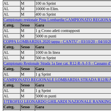
AL
M
100 m Sprint
AL
M
10000 m Elim.
AL
M
400 m Sprint
Campionato regionale Pista Lombardia CAMPIONATO REGIONAL
Categ.
Sesso
Gara
AL
M
1 g Crono atleti contrapposti
AL
M
5000 m punti
COPPA LOMBARDIA 2020 tappa - CANTU' - 03/10/20 - 04/10/2
Categ.
Sesso
Gara
AL
M
1000 m In linea
AL
M
500 m Sprint
Campionato Regionale Strada 1a fase cat. R12-R-A-J-S - Cassano d
Categ.
Sesso
Gara
AL
M
1 g Sprint
CAMPIONATO REGIONALE LOMBARDIA STRADA R12/R/A/J/S/
Categ.
Sesso
Gara
AL
M
1 g Sprint
AL
M
5000 m punti
1?TROFEO LEONARDO GHILARDI NAZIONALE RANKING - 
Categ.
Sesso
Gara