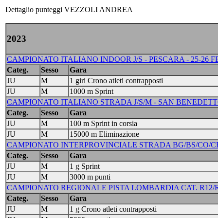
Dettaglio punteggi VEZZOLI ANDREA
2023
CAMPIONATO ITALIANO INDOOR J/S - PESCARA - 25-26 F
Categ.
Sesso
Gara
JU
M
1 giri Crono atleti contrapposti
JU
M
1000 m Sprint
CAMPIONATO ITALIANO STRADA J/S/M - SAN BENEDETTO 
Categ.
Sesso
Gara
JU
M
100 m Sprint in corsia
JU
M
15000 m Eliminazione
CAMPIONATO INTERPROVINCIALE STRADA BG/BS/CO/CR/LC/
Categ.
Sesso
Gara
JU
M
1 g Sprint
JU
M
3000 m punti
CAMPIONATO REGIONALE PISTA LOMBARDIA CAT. R12/R/A/J/
Categ.
Sesso
Gara
JU
M
1 g Crono atleti contrapposti