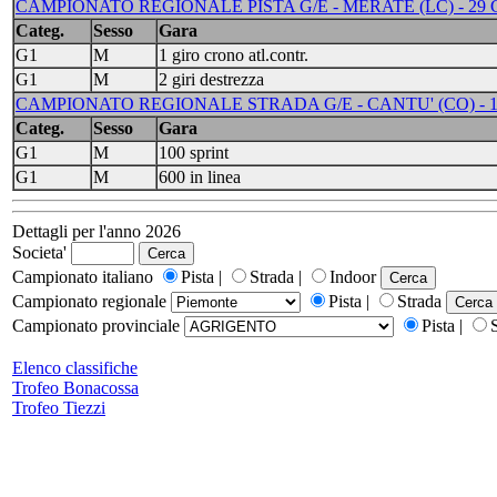
CAMPIONATO REGIONALE PISTA G/E - MERATE (LC) - 29 
Categ.
Sesso
Gara
G1
M
1 giro crono atl.contr.
G1
M
2 giri destrezza
CAMPIONATO REGIONALE STRADA G/E - CANTU' (CO) - 1
Categ.
Sesso
Gara
G1
M
100 sprint
G1
M
600 in linea
Dettagli per l'anno 2026
Societa'
Campionato italiano
Pista |
Strada |
Indoor
Campionato regionale
Pista |
Strada
Campionato provinciale
Pista |
Elenco classifiche
Trofeo Bonacossa
Trofeo Tiezzi