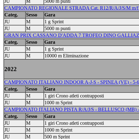
JU
M
5000 m punti
CAMPIONATO REGIONALE STRADA Cat. R12/R/A/J/S/M m/f -
Categ.
Sesso
Gara
JU
M
1 g Sprint
JU
M
5000 m punti
GRAN PRIX CASSANO D'ADDA 7 TROFEO DINO GALLIAZZO T
Categ.
Sesso
Gara
JU
M
1 g Sprint
JU
M
10000 m Eliminazione
2022
CAMPIONATO ITALIANO INDOOR A-J-S - SPINEA (VE) - 5-
Categ.
Sesso
Gara
JU
M
1 giri Crono atleti contrapposti
JU
M
1000 m Sprint
CAMPIONATO ITALIANO PISTA R/A/J/S - BELLUSCO (MB) - 
Categ.
Sesso
Gara
JU
M
1 giri Crono atleti contrapposti
JU
M
1000 m Sprint
JU
M
500 m Sprint