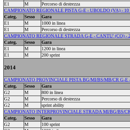
E1
M
Percorso di destrezza
CAMPIONATO REGIONALE PISTA G-E - UBOLDO (VA) - 10
Categ.
Sesso
Gara
E1
M
1000 in linea
E1
M
Percorso di destrezza
CAMPIONATO REGIONALE STRADA G-E - CANTU' (CO) - 
Categ.
Sesso
Gara
E1
M
1200 in linea
E1
M
200 sprint
2014
CAMPIONATO PROVINCIALE PISTA BG/MI/BS/MB/CR G-E -
Categ.
Sesso
Gara
G2
M
800 in linea
G2
M
Percorso di destrezza
G2
M
sprint ability
CAMPIONATO INTERPROVINCIALE STRADA MI/BG/BS/CR/M
Categ.
Sesso
Gara
G2
M
100 sprint