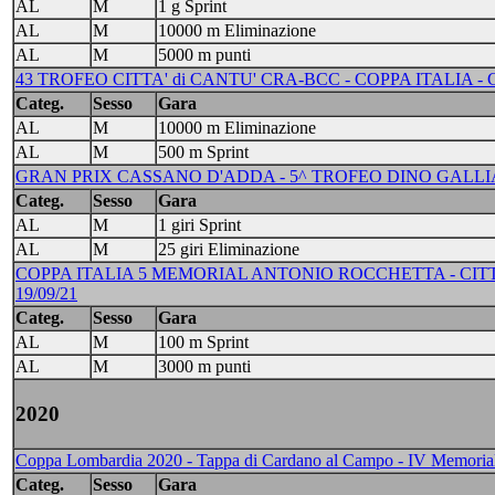
AL
M
1 g Sprint
AL
M
10000 m Eliminazione
AL
M
5000 m punti
43 TROFEO CITTA' di CANTU' CRA-BCC - COPPA ITALIA - CAN
Categ.
Sesso
Gara
AL
M
10000 m Eliminazione
AL
M
500 m Sprint
GRAN PRIX CASSANO D'ADDA - 5^ TROFEO DINO GALLIAZZO
Categ.
Sesso
Gara
AL
M
1 giri Sprint
AL
M
25 giri Eliminazione
COPPA ITALIA 5 MEMORIAL ANTONIO ROCCHETTA - CITT
19/09/21
Categ.
Sesso
Gara
AL
M
100 m Sprint
AL
M
3000 m punti
2020
Coppa Lombardia 2020 - Tappa di Cardano al Campo - IV Memorial 
Categ.
Sesso
Gara