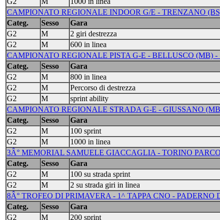
G2
M
1000 in linea
CAMPIONATO REGIONALE INDOOR G/E - TRENZANO (BS) 
Categ.
Sesso
Gara
G2
M
2 giri destrezza
G2
M
600 in linea
CAMPIONATO REGIONALE PISTA G-E - BELLUSCO (MB) - 
Categ.
Sesso
Gara
G2
M
800 in linea
G2
M
Percorso di destrezza
G2
M
sprint ability
CAMPIONATO REGIONALE STRADA G-E - GIUSSANO (MB) 
Categ.
Sesso
Gara
G2
M
100 sprint
G2
M
1000 in linea
3Â° MEMORIAL SAMUELE GIACCAGLIA - TORINO PARCO COL
Categ.
Sesso
Gara
G2
M
100 su strada sprint
G2
M
2 su strada giri in linea
8Â° TROFEO DI PRIMAVERA - 1^ TAPPA CNO - PADERNO D
Categ.
Sesso
Gara
G2
M
200 sprint