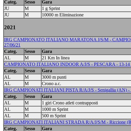
Categ.
Sesso
Gara
JU
M
1 g Sprint
JU
M
10000 m Eliminazione
2021
IRG CAMPIONATO ITALIANO MARATONA J/S/M - CAMPION
27/06/21
Categ.
Sesso
Gara
AL
M
21 Km In linea
CAMPIONATO ITALIANO INDOOR A/J/S - PESCARA - 13-14
Categ.
Sesso
Gara
AL
M
3000 m punti
AL
M
Crono a.c.
IRG CAMPIONATI ITALIANI PISTA R/A/J/S - Senigallia (AN) -
Categ.
Sesso
Gara
AL
M
1 giri Crono atleti contrapposti
AL
M
1000 m Sprint
AL
M
500 m Sprint
IRG CAMPIONATI ITALIANI STRADA R/A/J/S/M - Riccione (R
Categ.
Sesso
Gara