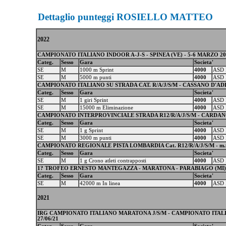
Dettaglio punteggi ROSIELLO MATTEO
2022
CAMPIONATO ITALIANO INDOOR A-J-S - SPINEA (VE) - 5-6 MARZO 20
Categ.
Sesso
Gara
Societa'
SE
M
1000 m Sprint
4000
ASD 
SE
M
5000 m punti
4000
ASD 
CAMPIONATO ITALIANO SU STRADA CAT. R/A/J/S/M - CASSANO D'ADDA (
Categ.
Sesso
Gara
Societa'
SE
M
1 giri Sprint
4000
ASD 
SE
M
15000 m Eliminazione
4000
ASD 
CAMPIONATO INTERPROVINCIALE STRADA R12/R/A/J/S/M - CARDANO 
Categ.
Sesso
Gara
Societa'
SE
M
1 g Sprint
4000
ASD 
SE
M
3000 m punti
4000
ASD 
CAMPIONATO REGIONALE PISTA LOMBARDIA Cat. R12/R/A/J/S/M - m.f. -
Categ.
Sesso
Gara
Societa'
SE
M
1 g Crono atleti contrapposti
4000
ASD 
1? TROFEO ERNESTO MANTEGAZZA - MARATONA - PARABIAGO (MI) -
Categ.
Sesso
Gara
Societa'
SE
M
42000 m In linea
4000
ASD 
2021
IRG CAMPIONATO ITALIANO MARATONA J/S/M - CAMPIONATO ITALIAN
27/06/21