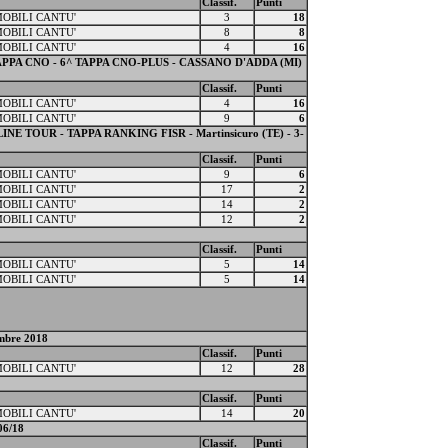
Classif.
Punti
MOBILI CANTU'
3
18
MOBILI CANTU'
8
8
MOBILI CANTU'
4
16
PPA CNO - 6^ TAPPA CNO-PLUS - CASSANO D'ADDA (MI)
Classif.
Punti
MOBILI CANTU'
4
16
MOBILI CANTU'
9
6
E TOUR - TAPPA RANKING FISR - Martinsicuro (TE) - 3-
Classif.
Punti
MOBILI CANTU'
9
6
MOBILI CANTU'
17
2
MOBILI CANTU'
14
2
MOBILI CANTU'
12
2
Classif.
Punti
MOBILI CANTU'
5
14
MOBILI CANTU'
5
14
embre 2018
Classif.
Punti
MOBILI CANTU'
12
28
Classif.
Punti
MOBILI CANTU'
14
20
06/18
Classif.
Punti