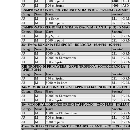
JU
M
3000 m punti
4000
ASD 
JU
M
500 m Sprint
4000
ASD 
CAMPIONATO INTERPROVINCIALE STRADA R12/R/A/J/S/M - CASSANO 
Categ.
Sesso
Gara
Societa'
JU
M
1 g Sprint
651
G.P.
JU
M
3000 m punti
651
G.P.
CAMPIONATO REGIONALE STRADA R/A/J/S/M - CANTU' (CO) - 5 MAG
Categ.
Sesso
Gara
Societa'
JU
M
1 g Sprint
651
G.P.
JU
M
5000 m punti
651
G.P.
38^ Trofeo BONONIA FINI SPORT - BOLOGNA - 06/04/19 - 07/04/19
Categ.
Sesso
Gara
Societa'
JU
M
1000 m Sprint
651
G.P.
JU
M
10000 m Eliminazione
651
G.P.
JU
M
500 m Sprint
651
G.P.
XIII TROFEO DI PRIMAVERA - XXVII TROFEO A. SOTTOCORNOLA - I
APRILE 2019
Categ.
Sesso
Gara
Societa'
JU
M
340 m Sprint
651
G.P.
JU
M
8000 m In linea
651
G.P.
34^ MEMORIAL A.PONZETTI - 2^ TAPPA ITALIAN INLINE TOUR - TROF
Categ.
Sesso
Gara
Societa'
JU
M
10000 m Eliminazione
651
G.P.
JU
M
500 m Sprint
651
G.P.
19^ MEMORIAL LORENZO BRIONI TAPPA CNO - CNO PLUS - ITALIAN I
Categ.
Sesso
Gara
Societa'
JU
M
10000 m Eliminazione
651
G.P.
JU
M
500 m Sprint
651
G.P.
JU
M
5000 m punti
651
G.P.
41mo TROFEO CITTA' di CANTU' - CRA-BCC - CANTU' (CO) - 29 - 30 