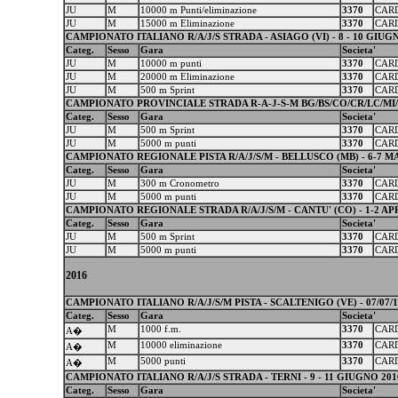
JU
M
10000 m Punti/eliminazione
3370
CARD
JU
M
15000 m Eliminazione
3370
CARD
CAMPIONATO ITALIANO R/A/J/S STRADA - ASIAGO (VI) - 8 - 10 GIUG
Categ.
Sesso
Gara
Societa'
JU
M
10000 m punti
3370
CARD
JU
M
20000 m Eliminazione
3370
CARD
JU
M
500 m Sprint
3370
CARD
CAMPIONATO PROVINCIALE STRADA R-A-J-S-M BG/BS/CO/CR/LC/MI/V
Categ.
Sesso
Gara
Societa'
JU
M
500 m Sprint
3370
CARD
JU
M
5000 m punti
3370
CARD
CAMPIONATO REGIONALE PISTA R/A/J/S/M - BELLUSCO (MB) - 6-7 M
Categ.
Sesso
Gara
Societa'
JU
M
300 m Cronometro
3370
CARD
JU
M
5000 m punti
3370
CARD
CAMPIONATO REGIONALE STRADA R/A/J/S/M - CANTU' (CO) - 1-2 APR
Categ.
Sesso
Gara
Societa'
JU
M
500 m Sprint
3370
CARD
JU
M
5000 m punti
3370
CARD
2016
CAMPIONATO ITALIANO R/A/J/S/M PISTA - SCALTENIGO (VE) - 07/07/16 
Categ.
Sesso
Gara
Societa'
M
1000 f.m.
3370
CARD
A�
M
10000 eliminazione
3370
CARD
A�
M
5000 punti
3370
CARD
A�
CAMPIONATO ITALIANO R/A/J/S STRADA - TERNI - 9 - 11 GIUGNO 201
Categ.
Sesso
Gara
Societa'