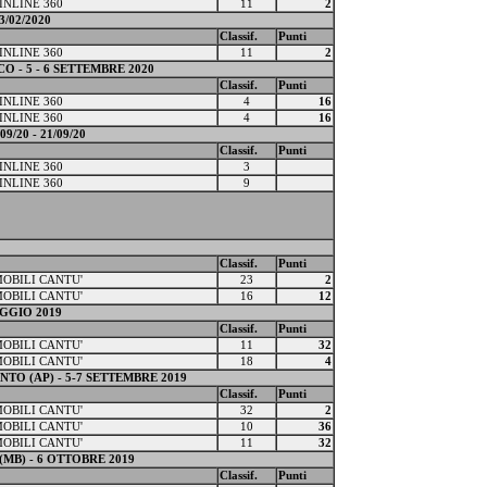
INLINE 360
11
2
3/02/2020
Classif.
Punti
INLINE 360
11
2
O - 5 - 6 SETTEMBRE 2020
Classif.
Punti
INLINE 360
4
16
INLINE 360
4
16
/20 - 21/09/20
Classif.
Punti
INLINE 360
3
INLINE 360
9
Classif.
Punti
MOBILI CANTU'
23
2
MOBILI CANTU'
16
12
AGGIO 2019
Classif.
Punti
MOBILI CANTU'
11
32
MOBILI CANTU'
18
4
TO (AP) - 5-7 SETTEMBRE 2019
Classif.
Punti
MOBILI CANTU'
32
2
MOBILI CANTU'
10
36
MOBILI CANTU'
11
32
MB) - 6 OTTOBRE 2019
Classif.
Punti