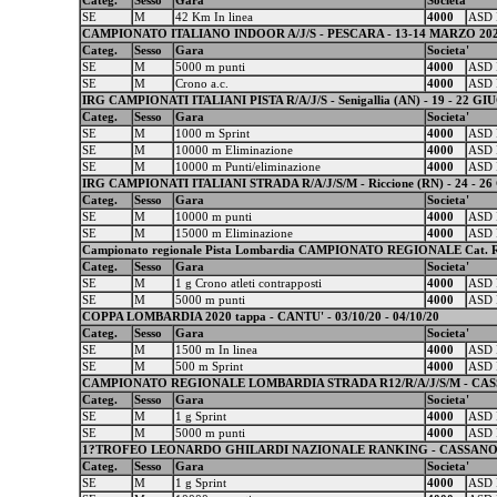
Categ.
Sesso
Gara
Societa'
SE
M
42 Km In linea
4000
ASD 
CAMPIONATO ITALIANO INDOOR A/J/S - PESCARA - 13-14 MARZO 20
Categ.
Sesso
Gara
Societa'
SE
M
5000 m punti
4000
ASD 
SE
M
Crono a.c.
4000
ASD 
IRG CAMPIONATI ITALIANI PISTA R/A/J/S - Senigallia (AN) - 19 - 22 G
Categ.
Sesso
Gara
Societa'
SE
M
1000 m Sprint
4000
ASD 
SE
M
10000 m Eliminazione
4000
ASD 
SE
M
10000 m Punti/eliminazione
4000
ASD 
IRG CAMPIONATI ITALIANI STRADA R/A/J/S/M - Riccione (RN) - 24 - 2
Categ.
Sesso
Gara
Societa'
SE
M
10000 m punti
4000
ASD 
SE
M
15000 m Eliminazione
4000
ASD 
Campionato regionale Pista Lombardia CAMPIONATO REGIONALE Cat. R1
Categ.
Sesso
Gara
Societa'
SE
M
1 g Crono atleti contrapposti
4000
ASD 
SE
M
5000 m punti
4000
ASD 
COPPA LOMBARDIA 2020 tappa - CANTU' - 03/10/20 - 04/10/20
Categ.
Sesso
Gara
Societa'
SE
M
1500 m In linea
4000
ASD 
SE
M
500 m Sprint
4000
ASD 
CAMPIONATO REGIONALE LOMBARDIA STRADA R12/R/A/J/S/M - CASSAN
Categ.
Sesso
Gara
Societa'
SE
M
1 g Sprint
4000
ASD 
SE
M
5000 m punti
4000
ASD 
1?TROFEO LEONARDO GHILARDI NAZIONALE RANKING - CASSANO D'
Categ.
Sesso
Gara
Societa'
SE
M
1 g Sprint
4000
ASD 