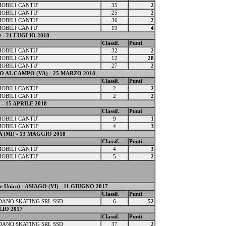
MOBILI CANTU'
35
2
MOBILI CANTU'
25
2
MOBILI CANTU'
36
2
MOBILI CANTU'
19
4
 - 21 LUGLIO 2018
Classif.
Punti
MOBILI CANTU'
32
2
MOBILI CANTU'
12
28
MOBILI CANTU'
27
2
 AL CAMPO (VA) - 25 MARZO 2018
Classif.
Punti
MOBILI CANTU'
2
2
MOBILI CANTU'
2
2
- 15 APRILE 2018
Classif.
Punti
MOBILI CANTU'
9
1
MOBILI CANTU'
4
3
(MI) - 13 MAGGIO 2018
Classif.
Punti
MOBILI CANTU'
4
3
MOBILI CANTU'
5
2
Unico) - ASIAGO (VI) - 11 GIUGNO 2017
Classif.
Punti
ANO SKATING SRL SSD
6
52
LIO 2017
Classif.
Punti
ANO SKATING SRL SSD
37
2