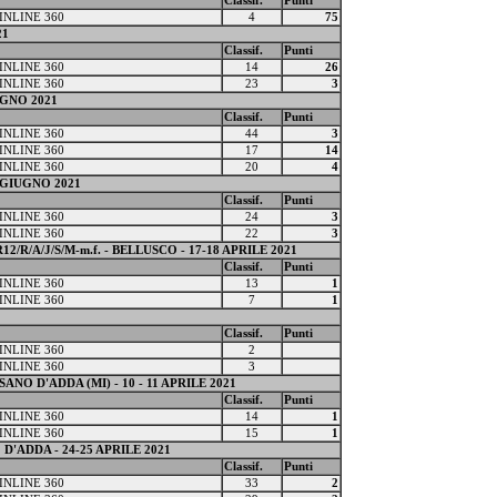
Classif.
Punti
INLINE 360
4
75
21
Classif.
Punti
INLINE 360
14
26
INLINE 360
23
3
IUGNO 2021
Classif.
Punti
INLINE 360
44
3
INLINE 360
17
14
INLINE 360
20
4
6 GIUGNO 2021
Classif.
Punti
INLINE 360
24
3
INLINE 360
22
3
2/R/A/J/S/M-m.f. - BELLUSCO - 17-18 APRILE 2021
Classif.
Punti
INLINE 360
13
1
INLINE 360
7
1
Classif.
Punti
INLINE 360
2
INLINE 360
3
O D'ADDA (MI) - 10 - 11 APRILE 2021
Classif.
Punti
INLINE 360
14
1
INLINE 360
15
1
ADDA - 24-25 APRILE 2021
Classif.
Punti
INLINE 360
33
2