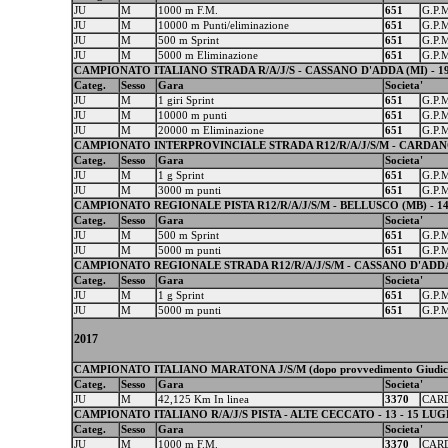
JU
M
1000 m F.M.
651
G.P.
JU
M
10000 m Punti/eliminazione
651
G.P.
JU
M
500 m Sprint
651
G.P.
JU
M
5000 m Eliminazione
651
G.P.
CAMPIONATO ITALIANO STRADA R/A/J/S - CASSANO D'ADDA (MI) - 19
Categ.
Sesso
Gara
Societa'
JU
M
1 giri Sprint
651
G.P.
JU
M
10000 m punti
651
G.P.
JU
M
20000 m Eliminazione
651
G.P.
CAMPIONATO INTERPROVINCIALE STRADA R12/R/A/J/S/M - CARDANO
Categ.
Sesso
Gara
Societa'
JU
M
1 g Sprint
651
G.P.
JU
M
3000 m punti
651
G.P.
CAMPIONATO REGIONALE PISTA R12/R/A/J/S/M - BELLUSCO (MB) - 14 
Categ.
Sesso
Gara
Societa'
JU
M
500 m Sprint
651
G.P.
JU
M
5000 m punti
651
G.P.
CAMPIONATO REGIONALE STRADA R12/R/A/J/S/M - CASSANO D'ADDA 
Categ.
Sesso
Gara
Societa'
JU
M
1 g Sprint
651
G.P.
JU
M
5000 m punti
651
G.P.
2017
CAMPIONATO ITALIANO MARATONA J/S/M (dopo provvedimento Giudice 
Categ.
Sesso
Gara
Societa'
JU
M
42,125 Km In linea
3370
CARD
CAMPIONATO ITALIANO R/A/J/S PISTA - ALTE CECCATO - 13 - 15 LUG
Categ.
Sesso
Gara
Societa'
JU
M
1000 m F.M.
3370
CARD