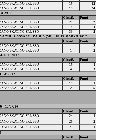
ANO SKATING SRL SSD
16
12
ANO SKATING SRL SSD
13
24
NO 2017
Classif.
Punti
ANO SKATING SRL SSD
27
2
ANO SKATING SRL SSD
19
4
ANO SKATING SRL SSD
30
2
A/MB - CASSANO D'ADDA (MI) - 18-19 MARZO 2017
Classif.
Punti
ANO SKATING SRL SSD
1
2
ANO SKATING SRL SSD
1
2
AGGIO 2017
Classif.
Punti
ANO SKATING SRL SSD
16
1
ANO SKATING SRL SSD
4
3
ILE 2017
Classif.
Punti
ANO SKATING SRL SSD
13
1
ANO SKATING SRL SSD
2
5
- 10/07/16
Classif.
Punti
ANO SKATING SRL SSD
24
1
ANO SKATING SRL SSD
20
2
ANO SKATING SRL SSD
27
1
6
Classif.
Punti