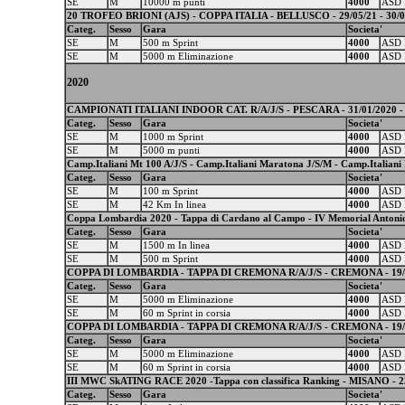
SE
M
10000 m punti
4000
ASD 
20 TROFEO BRIONI (AJS) - COPPA ITALIA - BELLUSCO - 29/05/21 - 30/0
Categ.
Sesso
Gara
Societa'
SE
M
500 m Sprint
4000
ASD 
SE
M
5000 m Eliminazione
4000
ASD 
2020
CAMPIONATI ITALIANI INDOOR CAT. R/A/J/S - PESCARA - 31/01/2020 - 
Categ.
Sesso
Gara
Societa'
SE
M
1000 m Sprint
4000
ASD 
SE
M
5000 m punti
4000
ASD 
Camp.Italiani Mt 100 A/J/S - Camp.Italiani Maratona J/S/M - Camp.Italiani 
Categ.
Sesso
Gara
Societa'
SE
M
100 m Sprint
4000
ASD 
SE
M
42 Km In linea
4000
ASD 
Coppa Lombardia 2020 - Tappa di Cardano al Campo - IV Memorial Antonio 
Categ.
Sesso
Gara
Societa'
SE
M
1500 m In linea
4000
ASD 
SE
M
500 m Sprint
4000
ASD 
COPPA DI LOMBARDIA - TAPPA DI CREMONA R/A/J/S - CREMONA - 19/09
Categ.
Sesso
Gara
Societa'
SE
M
5000 m Eliminazione
4000
ASD 
SE
M
60 m Sprint in corsia
4000
ASD 
COPPA DI LOMBARDIA - TAPPA DI CREMONA R/A/J/S - CREMONA - 19/09
Categ.
Sesso
Gara
Societa'
SE
M
5000 m Eliminazione
4000
ASD 
SE
M
60 m Sprint in corsia
4000
ASD 
III MWC SkATING RACE 2020 -Tappa con classifica Ranking - MISANO - 2
Categ.
Sesso
Gara
Societa'