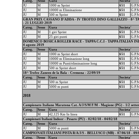
Categ.
Sesso
Gara
Societa'
JU
M
1000 m Sprint
651
G.P.
JU
M
10000 m Eliminazione
651
G.P.
JU
M
500 m Sprint
651
G.P.
GRAN PRIX CASSANO D'ADDA - IV TROFEO DINO GALLIAZZO - 8^ TA
- 21 LUGLIO 2019
Categ.
Sesso
Gara
Societa'
JU
M
1 giri Sprint
651
G.P.
JU
M
25 giri punti
651
G.P.
DOMENICO BOSICA ROLLER RACE - TAPPA C.C.I - TAPPA ITALIAN INLIN
4 agosto 2019
Categ.
Sesso
Gara
Societa'
JU
M
1000 m Sprint short
651
G.P.
JU
M
10000 m Eliminazione long
651
G.P.
JU
M
10000 m Punti/eliminazione long
651
G.P.
JU
M
500 m Sprint short
651
G.P.
18^ Trofeo Zaneen de la Bala - Cremona - 22/09/19
Categ.
Sesso
Gara
Societa'
JU
M
500 m Sprint
651
G.P.
JU
M
5000 m punti
651
G.P.
2018
Campionato Italiano Maratona Cat. A/J/S/M F/M - Magione (PG) - 1/2 sett
Categ.
Sesso
Gara
Societa'
JU
M
42,125 Km In linea
651
G.P.
Campionati Italiani Indoor - Pesaro (PU) - 02/02/18 - 04/02/18
Categ.
Sesso
Gara
Societa'
JU
M
5000 m punti
651
G.P.
CAMPIONATI ITALIANI PISTA R/A/J/S - BELLUSCO (MB) - 07/06/18 - 09/
Categ.
Sesso
Gara
Societa'