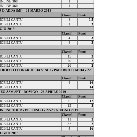
INLINE 360
1
INLINE 360
1
D'ADDA (MI) - 31 MARZO 2019
Classif.
Punti
MOBILI CANTU'
4
0.5
MOBILI CANTU'
1
3
GIO 2019
Classif.
Punti
MOBILI CANTU'
4
3
MOBILI CANTU'
4
3
Classif.
Punti
MOBILI CANTU'
15
2
MOBILI CANTU'
20
2
MOBILI CANTU'
26
2
 TROFEO LEONARDO DA VINCI - PADERNO D'ADDA - 22
Classif.
Punti
MOBILI CANTU'
4
16
MOBILI CANTU'
5
14
EO ASM SET - ROVIGO - 28 APRILE 2019
Classif.
Punti
MOBILI CANTU'
6
12
MOBILI CANTU'
13
2
NLINE TOUR - BELLUSCO - 22-23 GIUGNO 2019
Classif.
Punti
MOBILI CANTU'
11
2
MOBILI CANTU'
32
2
MOBILI CANTU'
4
16
GIUGNO 2019