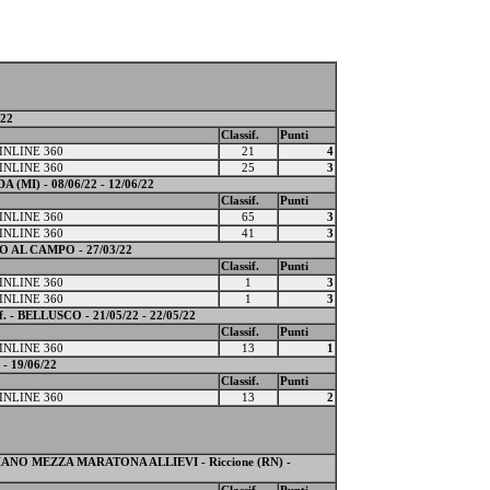
22
Classif.
Punti
INLINE 360
21
4
INLINE 360
25
3
MI) - 08/06/22 - 12/06/22
Classif.
Punti
INLINE 360
65
3
INLINE 360
41
3
AL CAMPO - 27/03/22
Classif.
Punti
INLINE 360
1
3
INLINE 360
1
3
 BELLUSCO - 21/05/22 - 22/05/22
Classif.
Punti
INLINE 360
13
1
 19/06/22
Classif.
Punti
INLINE 360
13
2
O MEZZA MARATONA ALLIEVI - Riccione (RN) -