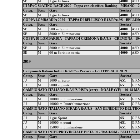
SE
M
1 giri In linea
4000
ASD 
III MWC SkATING RACE 2020 -Tappa con classifica Ranking - MISANO - 2
Categ.
Sesso
Gara
Societa'
SE
M
1 giri In linea
4000
ASD 
COPPA LOMBARDIA 2020 - TAPPA DI BELLUSCO R12/R/A/J/S - BELLUSC
Categ.
Sesso
Gara
Societa'
SE
M
500 m Sprint
4000
ASD 
SE
M
5000 m Eliminazione
4000
ASD 
COPPA DI LOMBARDIA - TAPPA DI CREMONA R/A/J/S - CREMONA - 19/09
Categ.
Sesso
Gara
Societa'
SE
M
5000 m Eliminazione
4000
ASD 
SE
M
60 m Sprint in corsia
4000
ASD 
2019
Campionati Italiani Indoor R/A/J/S - Pescara - 1-3 FEBBRAIO 2019
Categ.
Sesso
Gara
Societa'
JU
M
1000 m Sprint
651
G.P.
JU
M
5000 m punti
651
G.P.
CAMPIONATO ITALIANO R/A/J/S PISTA (corr) - NOALE (VE) - 16-18 M
Categ.
Sesso
Gara
Societa'
JU
M
10000 m Eliminazione
651
G.P.
JU
M
10000 m Punti/eliminazione
651
G.P.
CAMPIONATO ITALIANO STRADA R/A/J/S - SAN BENEDETTO DEL TRON
Categ.
Sesso
Gara
Societa'
JU
M
1 giri Sprint
651
G.P.
JU
M
10000 m punti
651
G.P.
JU
M
15000 m Eliminazione
651
G.P.
CAMPIONATO INTERPROVINCIALE PISTA R12/R/A/J/S/M - BELLUSCO (
Categ.
Sesso
Gara
Societa'