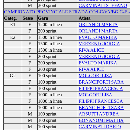
M
300 sprint
CARMINATI STEFANO
CAMPIONATO PROVINCIALE STRADA CO/LC/VA/BG G-E - M
Categ.
Sesso
Gara
Atleta
E1
F
1200 in linea
ORLANDI MARTA
F
200 sprint
ORLANDI MARTA
E2
F
1500 in linea
EVALTO MARIKA
F
1500 in linea
VERZENI GIORGIA
F
1500 in linea
RIVA ALICE
F
200 sprint
VERZENI GIORGIA
F
200 sprint
EVALTO MARIKA
F
200 sprint
RIVA ALICE
G2
F
100 sprint
MOLGORI LISA
F
100 sprint
BRANCIFORTI SARA
F
100 sprint
FILIPPI FRANCESCA
F
1000 in linea
MOLGORI LISA
F
1000 in linea
FILIPPI FRANCESCA
F
1000 in linea
BRANCIFORTI SARA
M
100 sprint
ARSUFFI ANDREA
M
100 sprint
BONANOMI MATTIA
M
100 sprint
CARMINATI DARIO