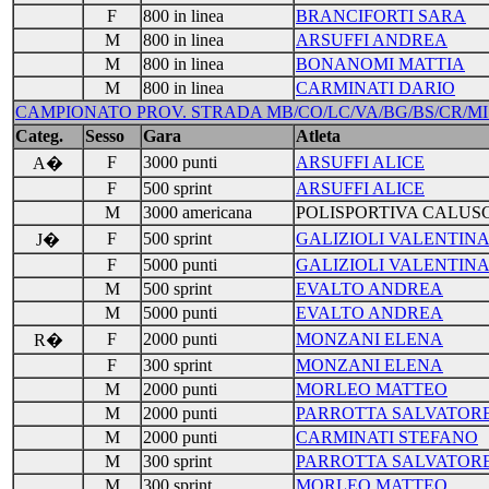
F
800 in linea
BRANCIFORTI SARA
M
800 in linea
ARSUFFI ANDREA
M
800 in linea
BONANOMI MATTIA
M
800 in linea
CARMINATI DARIO
CAMPIONATO PROV. STRADA MB/CO/LC/VA/BG/BS/CR/MI R
Categ.
Sesso
Gara
Atleta
F
3000 punti
ARSUFFI ALICE
A�
F
500 sprint
ARSUFFI ALICE
M
3000 americana
POLISPORTIVA CALUS
F
500 sprint
GALIZIOLI VALENTIN
J�
F
5000 punti
GALIZIOLI VALENTIN
M
500 sprint
EVALTO ANDREA
M
5000 punti
EVALTO ANDREA
F
2000 punti
MONZANI ELENA
R�
F
300 sprint
MONZANI ELENA
M
2000 punti
MORLEO MATTEO
M
2000 punti
PARROTTA SALVATOR
M
2000 punti
CARMINATI STEFANO
M
300 sprint
PARROTTA SALVATOR
M
300 sprint
MORLEO MATTEO