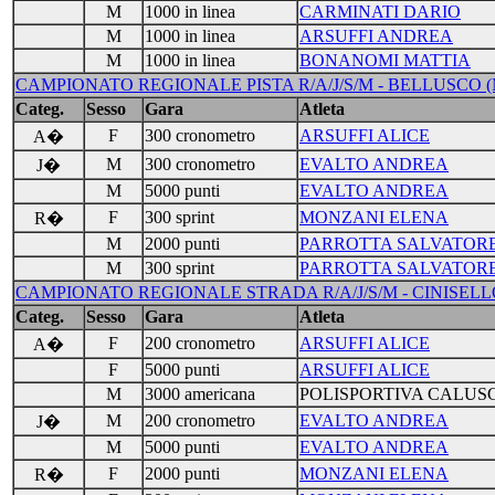
M
1000 in linea
CARMINATI DARIO
M
1000 in linea
ARSUFFI ANDREA
M
1000 in linea
BONANOMI MATTIA
CAMPIONATO REGIONALE PISTA R/A/J/S/M - BELLUSCO (MB
Categ.
Sesso
Gara
Atleta
F
300 cronometro
ARSUFFI ALICE
A�
M
300 cronometro
EVALTO ANDREA
J�
M
5000 punti
EVALTO ANDREA
F
300 sprint
MONZANI ELENA
R�
M
2000 punti
PARROTTA SALVATOR
M
300 sprint
PARROTTA SALVATOR
CAMPIONATO REGIONALE STRADA R/A/J/S/M - CINISELLO 
Categ.
Sesso
Gara
Atleta
F
200 cronometro
ARSUFFI ALICE
A�
F
5000 punti
ARSUFFI ALICE
M
3000 americana
POLISPORTIVA CALUS
M
200 cronometro
EVALTO ANDREA
J�
M
5000 punti
EVALTO ANDREA
F
2000 punti
MONZANI ELENA
R�