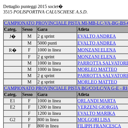
Dettaglio punteggi 2015 societ�
3515
POLISPORTIVA CALUSCHESE A.S.D.
CAMPIONATO PROVINCIALE PISTA MI-MB-LC-VA-BG-BS-CO-
Categ.
Sesso
Gara
Atleta
M
2 g sprint
EVALTO ANDREA
J�
M
5000 punti
EVALTO ANDREA
F
1000 in linea
MONZANI ELENA
R�
F
2 g sprint
MONZANI ELENA
M
1000 in linea
PARROTTA SALVATOR
M
1000 in linea
MORLEO MATTEO
M
2 g sprint
PARROTTA SALVATOR
M
2 g sprint
MORLEO MATTEO
CAMPIONATO PROVINCIALE PISTA BG/CO/LC/VA G-E - RHO (
Categ.
Sesso
Gara
Atleta
E1
F
1000 in linea
ORLANDI MARTA
E2
F
1200 in linea
VERZENI GIORGIA
F
1200 in linea
EVALTO MARIKA
G2
F
800 in linea
MOLGORI LISA
F
800 in linea
FILIPPI FRANCESCA