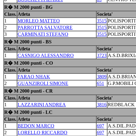
R� M 2000 punti - BG
Class.
Atleta
Societa'
1
MORLEO MATTEO
3515
POLISPORTI
2
PARROTTA SALVATORE
3515
POLISPORTI
3
CARMINATI STEFANO
3515
POLISPORTI
R� M 2000 punti - BS
Class.
Atleta
Societa'
1
CASNIGO ALESSANDRO
3723
A.S.D.BRIX
R� M 2000 punti - CO
Class.
Atleta
Societa'
1
FARAO NHAK
3809
A.S.D.BRIA
2
GUANZIROLI SIMONE
651
G.P.MOBILI
R� M 2000 punti - CR
Class.
Atleta
Societa'
1
LAZZARINI ANDREA
3816
REDBLACK 
R� M 2000 punti - LC
Class.
Atleta
Societa'
1
BEDON MARCO
697
A.S.DIL.PA
2
LORELLO RICCARDO
697
A.S.DIL.PA