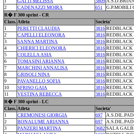
1
GATTI MELISSA
3809
A.S.D.BRIA
2
CADENAZZI MOIRA
651
G.P.MOBILI
R� F 300 sprint - CR
Class.
Atleta
Societa'
1
PERETTI CLAUDIA
3816
REDBLACK 
2
CAPELLI ELEONORA
3816
REDBLACK 
3
SANNA MARTINA
3816
REDBLACK 
4
CHIERICI ELEONORA
3816
REDBLACK 
5
COLELLA ASIA
3816
REDBLACK 
6
TOMASINI ARIANNA
3816
REDBLACK 
7
MARCHINI ANNALISA
3816
REDBLACK 
8
GRISOLI NINA
3816
REDBLACK 
9
PAVANELLO SOFIA
3816
REDBLACK 
10
SFRISO GAIA
3816
REDBLACK 
11
VESTINA REBECCA
3816
REDBLACK 
R� F 300 sprint - LC
Class.
Atleta
Societa'
1
CREMONESI GIORGIA
697
A.S.DIL.PA
2
BONALUME ARIANNA
697
A.S.DIL.PA
3
PANZERI MARTINA
3682
SALA GALB