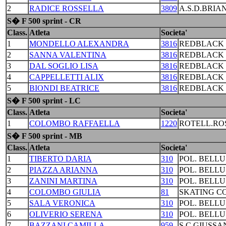
2
RADICE ROSSELLA
3809
A.S.D.BRIA
S� F 500 sprint - CR
Class.
Atleta
Societa'
1
MONDELLO ALEXANDRA
3816
REDBLACK 
2
SANNA VALENTINA
3816
REDBLACK 
3
DAL SOGLIO LISA
3816
REDBLACK 
4
CAPPELLETTI ALIX
3816
REDBLACK 
5
BIONDI BEATRICE
3816
REDBLACK 
S� F 500 sprint - LC
Class.
Atleta
Societa'
1
COLOMBO RAFFAELLA
1220
ROTELL.RO
S� F 500 sprint - MB
Class.
Atleta
Societa'
1
TIBERTO DARIA
310
POL. BELL
2
PIAZZA ARIANNA
310
POL. BELL
3
ZANINI MARTINA
310
POL. BELL
4
COLOMBO GIULIA
81
SKATING C
5
SALA VERONICA
310
POL. BELL
6
OLIVERIO SERENA
310
POL. BELL
7
BAZZANI CAMILLA
959
S.C.GIUSSA