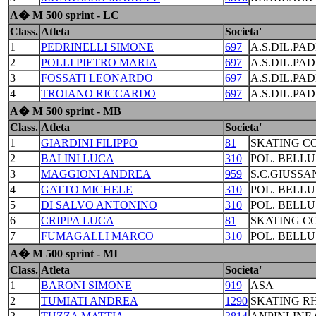
A� M 500 sprint - LC
Class.
Atleta
Societa'
1
PEDRINELLI SIMONE
697
A.S.DIL.PA
2
POLLI PIETRO MARIA
697
A.S.DIL.PA
3
FOSSATI LEONARDO
697
A.S.DIL.PA
4
TROIANO RICCARDO
697
A.S.DIL.PA
A� M 500 sprint - MB
Class.
Atleta
Societa'
1
GIARDINI FILIPPO
81
SKATING C
2
BALINI LUCA
310
POL. BELL
3
MAGGIONI ANDREA
959
S.C.GIUSSA
4
GATTO MICHELE
310
POL. BELL
5
DI SALVO ANTONINO
310
POL. BELL
6
CRIPPA LUCA
81
SKATING C
7
FUMAGALLI MARCO
310
POL. BELL
A� M 500 sprint - MI
Class.
Atleta
Societa'
1
BARONI SIMONE
919
ASA
2
TUMIATI ANDREA
1290
SKATING R