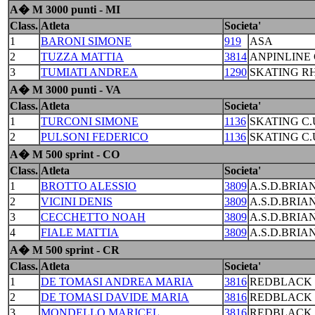
A� M 3000 punti - MI
Class.
Atleta
Societa'
1
BARONI SIMONE
919
ASA
2
TUZZA MATTIA
3814
ANPINLINE
3
TUMIATI ANDREA
1290
SKATING R
A� M 3000 punti - VA
Class.
Atleta
Societa'
1
TURCONI SIMONE
1136
SKATING C
2
PULSONI FEDERICO
1136
SKATING C
A� M 500 sprint - CO
Class.
Atleta
Societa'
1
BROTTO ALESSIO
3809
A.S.D.BRIA
2
VICINI DENIS
3809
A.S.D.BRIA
3
CECCHETTO NOAH
3809
A.S.D.BRIA
4
FIALE MATTIA
3809
A.S.D.BRIA
A� M 500 sprint - CR
Class.
Atleta
Societa'
1
DE TOMASI ANDREA MARIA
3816
REDBLACK 
2
DE TOMASI DAVIDE MARIA
3816
REDBLACK 
3
MONDELLO MARICEL
3816
REDBLACK 