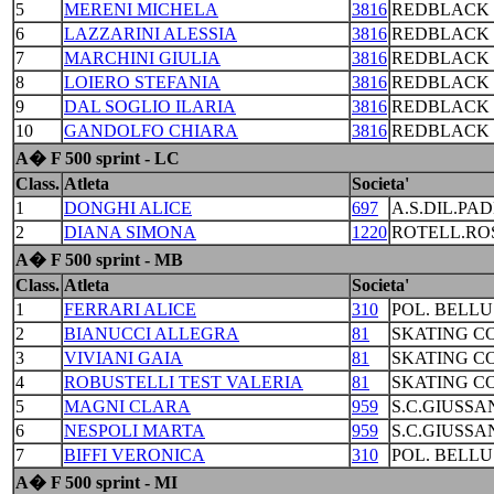
5
MERENI MICHELA
3816
REDBLACK 
6
LAZZARINI ALESSIA
3816
REDBLACK 
7
MARCHINI GIULIA
3816
REDBLACK 
8
LOIERO STEFANIA
3816
REDBLACK 
9
DAL SOGLIO ILARIA
3816
REDBLACK 
10
GANDOLFO CHIARA
3816
REDBLACK 
A� F 500 sprint - LC
Class.
Atleta
Societa'
1
DONGHI ALICE
697
A.S.DIL.PA
2
DIANA SIMONA
1220
ROTELL.RO
A� F 500 sprint - MB
Class.
Atleta
Societa'
1
FERRARI ALICE
310
POL. BELL
2
BIANUCCI ALLEGRA
81
SKATING C
3
VIVIANI GAIA
81
SKATING C
4
ROBUSTELLI TEST VALERIA
81
SKATING C
5
MAGNI CLARA
959
S.C.GIUSSA
6
NESPOLI MARTA
959
S.C.GIUSSA
7
BIFFI VERONICA
310
POL. BELL
A� F 500 sprint - MI