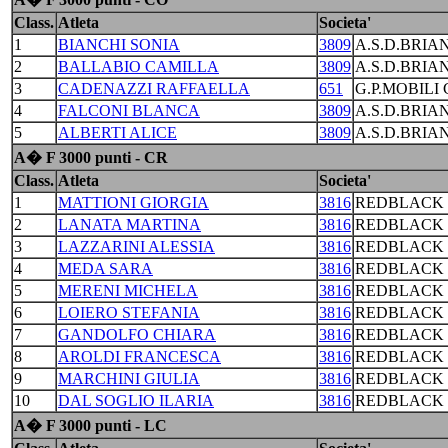
Class.
Atleta
Societa'
1
BIANCHI SONIA
3809
A.S.D.BRIA
2
BALLABIO CAMILLA
3809
A.S.D.BRIA
3
CADENAZZI RAFFAELLA
651
G.P.MOBILI
4
FALCONI BLANCA
3809
A.S.D.BRIA
5
ALBERTI ALICE
3809
A.S.D.BRIA
A� F 3000 punti - CR
Class.
Atleta
Societa'
1
MATTIONI GIORGIA
3816
REDBLACK 
2
LANATA MARTINA
3816
REDBLACK 
3
LAZZARINI ALESSIA
3816
REDBLACK 
4
MEDA SARA
3816
REDBLACK 
5
MERENI MICHELA
3816
REDBLACK 
6
LOIERO STEFANIA
3816
REDBLACK 
7
GANDOLFO CHIARA
3816
REDBLACK 
8
AROLDI FRANCESCA
3816
REDBLACK 
9
MARCHINI GIULIA
3816
REDBLACK 
10
DAL SOGLIO ILARIA
3816
REDBLACK 
A� F 3000 punti - LC