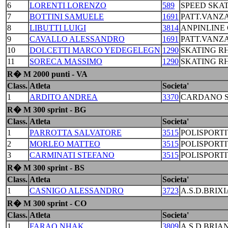
6
LORENTI LORENZO
589
SPEED SKA
7
BOTTINI SAMUELE
1691
PATT.VANZ
8
LIBUTTI LUIGI
3814
ANPINLINE
9
CAVALLO ALESSANDRO
1691
PATT.VANZ
10
DOLCETTI MARCO YEDEGELEGN
1290
SKATING R
11
SORECA MASSIMO
1290
SKATING R
R� M 2000 punti - VA
Class.
Atleta
Societa'
1
ARDITO ANDREA
3370
CARDANO S
R� M 300 sprint - BG
Class.
Atleta
Societa'
1
PARROTTA SALVATORE
3515
POLISPORTI
2
MORLEO MATTEO
3515
POLISPORTI
3
CARMINATI STEFANO
3515
POLISPORTI
R� M 300 sprint - BS
Class.
Atleta
Societa'
1
CASNIGO ALESSANDRO
3723
A.S.D.BRIX
R� M 300 sprint - CO
Class.
Atleta
Societa'
1
FARAO NHAK
3809
A.S.D.BRIA