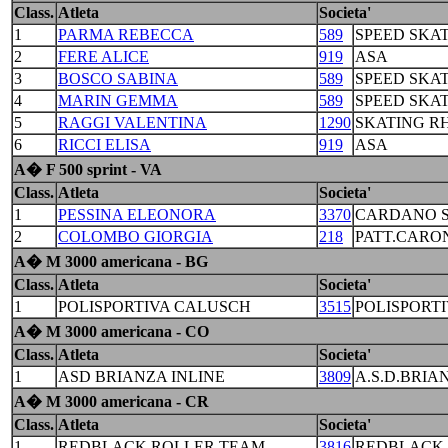
Class.
Atleta
Societa'
1
PARMA REBECCA
589
SPEED SKA
2
FERE ALICE
919
ASA
3
BOSCO SABINA
589
SPEED SKA
4
MARIN GEMMA
589
SPEED SKA
5
RAGGI VALENTINA
1290
SKATING R
6
RICCI ELISA
919
ASA
A� F 500 sprint - VA
Class.
Atleta
Societa'
1
PESSINA ELEONORA
3370
CARDANO S
2
COLOMBO GIORGIA
218
PATT.CARO
A� M 3000 americana - BG
Class.
Atleta
Societa'
1
POLISPORTIVA CALUSCH
3515
POLISPORTI
A� M 3000 americana - CO
Class.
Atleta
Societa'
1
ASD BRIANZA INLINE
3809
A.S.D.BRIA
A� M 3000 americana - CR
Class.
Atleta
Societa'
1
REDBLACK ROLLER TEAM
3816
REDBLACK 