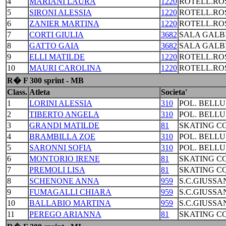
4
MARIANI LAURA
1220
ROTELL.RO
5
SIRONI ALESSIA
1220
ROTELL.RO
6
ZANIER MARTINA
1220
ROTELL.RO
7
CORTI GIULIA
3682
SALA GALB
8
GATTO GAIA
3682
SALA GALB
9
ELLI MATILDE
1220
ROTELL.RO
10
MAURI CAROLINA
1220
ROTELL.RO
R� F 300 sprint - MB
Class.
Atleta
Societa'
1
LORINI ALESSIA
310
POL. BELL
2
TIBERTO ANGELA
310
POL. BELL
3
GRANDI MATILDE
81
SKATING C
4
BRAMBILLA ZOE
310
POL. BELL
5
SARONNI SOFIA
310
POL. BELL
6
MONTORIO IRENE
81
SKATING C
7
PREMOLI LISA
81
SKATING C
8
SCHENONE ANNA
959
S.C.GIUSSA
9
FUMAGALLI CHIARA
959
S.C.GIUSSA
10
BALLABIO MARTINA
959
S.C.GIUSSA
11
PEREGO ARIANNA
81
SKATING C