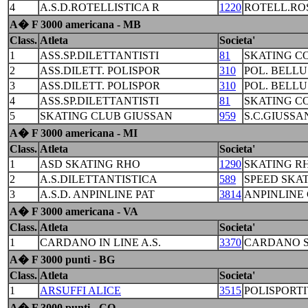
4
A.S.D.ROTELLISTICA R
1220
ROTELL.RO
A� F 3000 americana - MB
Class.
Atleta
Societa'
1
ASS.SP.DILETTANTISTI
81
SKATING C
2
ASS.DILETT. POLISPOR
310
POL. BELL
3
ASS.DILETT. POLISPOR
310
POL. BELL
4
ASS.SP.DILETTANTISTI
81
SKATING C
5
SKATING CLUB GIUSSAN
959
S.C.GIUSSA
A� F 3000 americana - MI
Class.
Atleta
Societa'
1
ASD SKATING RHO
1290
SKATING R
2
A.S.DILETTANTISTICA
589
SPEED SKA
3
A.S.D. ANPINLINE PAT
3814
ANPINLINE
A� F 3000 americana - VA
Class.
Atleta
Societa'
1
CARDANO IN LINE A.S.
3370
CARDANO S
A� F 3000 punti - BG
Class.
Atleta
Societa'
1
ARSUFFI ALICE
3515
POLISPORTI
A� F 3000 punti - CO