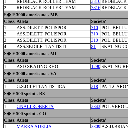
1
REDBLACK ROLLER TEAM
3816
REDBLACK 
2
REDBLACK ROLLER TEAM
3816
REDBLACK 
S� F 3000 americana - MB
Class.
Atleta
Societa'
1
ASS.DILETT. POLISPOR
310
POL. BELL
2
ASS.DILETT. POLISPOR
310
POL. BELL
3
ASS.DILETT. POLISPOR
310
POL. BELL
4
ASS.SP.DILETTANTISTI
81
SKATING C
S� F 3000 americana - MI
Class.
Atleta
Societa'
1
ASD SKATING RHO
1290
SKATING R
S� F 3000 americana - VA
Class.
Atleta
Societa'
1
G.S.DILETTANTISTICA
218
PATT.CARO
S� F 500 sprint - BS
Class.
Atleta
Societa'
1
GNALI ROBERTA
2843
POL.VEROL.
S� F 500 sprint - CO
Class.
Atleta
Societa'
1
MARRA ADELIA
3809
A.S.D.BRIA