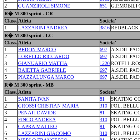
2
GUANZIROLI SIMONE
651
G.P.MOBILI
R� M 300 sprint - CR
Class.
Atleta
Societa'
1
LAZZARINI ANDREA
3816
REDBLACK 
R� M 300 sprint - LC
Class.
Atleta
Societa'
1
BEDON MARCO
697
A.S.DIL.PA
2
LORELLO RICCARDO
697
A.S.DIL.PA
3
GIANUARIO MATTIA
1220
ROTELL.RO
4
BAIETTA GABRIELE
697
A.S.DIL.PA
5
PIAZZALUNGA MARCO
697
A.S.DIL.PA
R� M 300 sprint - MB
Class.
Atleta
Societa'
1
SANITA IVAN
81
SKATING C
2
GROSSI CRISTIAN MARIA
310
POL. BELL
3
PENATI DAVIDE
81
SKATING C
4
FINCO ANDREA
310
POL. BELL
5
CAPRA MATTEO
81
SKATING C
6
LAZZARINI GIACOMO
310
POL. BELL