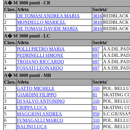
A� M 3000 punti - CR
Class.
Atleta
Societa'
1
DE TOMASI ANDREA MARIA
3816
REDBLACK 
2
MONDELLO MARICEL
3816
REDBLACK 
3
DE TOMASI DAVIDE MARIA
3816
REDBLACK 
A� M 3000 punti - LC
Class.
Atleta
Societa'
1
POLLI PIETRO MARIA
697
A.S.DIL.PA
2
PEDRINELLI SIMONE
697
A.S.DIL.PA
3
TROIANO RICCARDO
697
A.S.DIL.PA
4
FOSSATI LEONARDO
697
A.S.DIL.PA
A� M 3000 punti - MB
Class.
Atleta
Societa'
1
GATTO MICHELE
310
POL. BELL
2
GIARDINI FILIPPO
81
SKATING C
3
DI SALVO ANTONINO
310
POL. BELL
4
CRIPPA LUCA
81
SKATING C
5
MAGGIONI ANDREA
959
S.C.GIUSSA
6
FUMAGALLI MARCO
310
POL. BELL
7
BALINI LUCA
310
POL. BELL