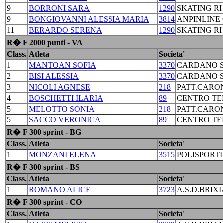
9
BORRONI SARA
1290
SKATING R
9
BONGIOVANNI ALESSIA MARIA
3814
ANPINLINE
11
BERARDO SERENA
1290
SKATING R
R� F 2000 punti - VA
Class.
Atleta
Societa'
1
MANTOAN SOFIA
3370
CARDANO S
2
BISI ALESSIA
3370
CARDANO S
3
NICOLI AGNESE
218
PATT.CARO
4
BOSCHETTI ILARIA
89
CENTRO TE
5
MELOTTO SONIA
218
PATT.CARO
5
SACCO VERONICA
89
CENTRO TE
R� F 300 sprint - BG
Class.
Atleta
Societa'
1
MONZANI ELENA
3515
POLISPORTI
R� F 300 sprint - BS
Class.
Atleta
Societa'
1
ROMANO ALICE
3723
A.S.D.BRIX
R� F 300 sprint - CO
Class.
Atleta
Societa'