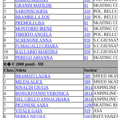
2
GRANDI MATILDE
81
SKATING C
3
SARONNI SOFIA
310
POL. BELL
4
BRAMBILLA ZOE
310
POL. BELL
5
PREMOLI LISA
81
SKATING C
6
MONTORIO IRENE
81
SKATING C
7
TIBERTO ANGELA
310
POL. BELL
8
SCHENONE ANNA
959
S.C.GIUSSA
9
FUMAGALLI CHIARA
959
S.C.GIUSSA
10
BALLABIO MARTINA
959
S.C.GIUSSA
10
PEREGO ARIANNA
81
SKATING C
R� F 2000 punti - MI
Class.
Atleta
Societa'
1
BRAMATI LAURA
589
SPEED SKA
2
MILESI ALICE
589
SPEED SKA
3
RINALDI GIULIA
3814
ANPINLINE
4
BONGIOVANNI VERONICA
3814
ANPINLINE
5
DEL CIELLO ANNACHIARA
3814
ANPINLINE
5
PICONESE SARA
1290
SKATING R
7
VITALE GAIA
919
ASA
8
SERRA NICOLE
1691
PATT.VANZ