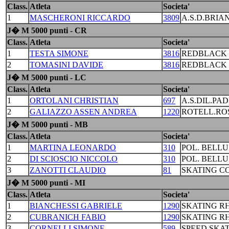
Class.
Atleta
Societa'
1
MASCHERONI RICCARDO
3809
A.S.D.BRIA
J� M 5000 punti - CR
Class.
Atleta
Societa'
1
TESTA SIMONE
3816
REDBLACK 
2
TOMASINI DAVIDE
3816
REDBLACK 
J� M 5000 punti - LC
Class.
Atleta
Societa'
1
ORTOLANI CHRISTIAN
697
A.S.DIL.PA
2
GALIAZZO ASSEN ANDREA
1220
ROTELL.RO
J� M 5000 punti - MB
Class.
Atleta
Societa'
1
MARTINA LEONARDO
310
POL. BELL
2
DI SCIOSCIO NICCOLO
310
POL. BELL
3
ZANOTTI CLAUDIO
81
SKATING C
J� M 5000 punti - MI
Class.
Atleta
Societa'
1
BIANCHESSI GABRIELE
1290
SKATING R
2
CUBRANICH FABIO
1290
SKATING R
3
CORNELLI SIMONE
589
SPEED SKA