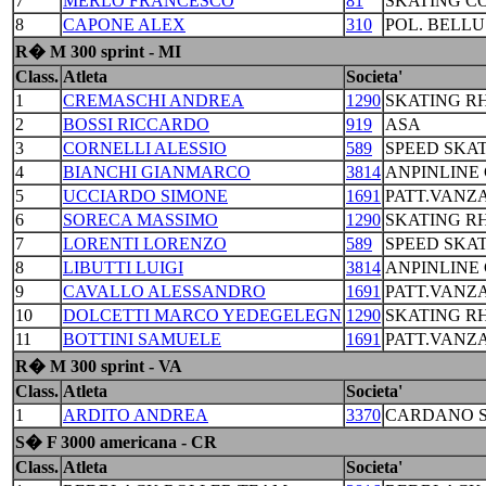
7
MERLO FRANCESCO
81
SKATING C
8
CAPONE ALEX
310
POL. BELL
R� M 300 sprint - MI
Class.
Atleta
Societa'
1
CREMASCHI ANDREA
1290
SKATING R
2
BOSSI RICCARDO
919
ASA
3
CORNELLI ALESSIO
589
SPEED SKA
4
BIANCHI GIANMARCO
3814
ANPINLINE
5
UCCIARDO SIMONE
1691
PATT.VANZ
6
SORECA MASSIMO
1290
SKATING R
7
LORENTI LORENZO
589
SPEED SKA
8
LIBUTTI LUIGI
3814
ANPINLINE
9
CAVALLO ALESSANDRO
1691
PATT.VANZ
10
DOLCETTI MARCO YEDEGELEGN
1290
SKATING R
11
BOTTINI SAMUELE
1691
PATT.VANZ
R� M 300 sprint - VA
Class.
Atleta
Societa'
1
ARDITO ANDREA
3370
CARDANO S
S� F 3000 americana - CR
Class.
Atleta
Societa'