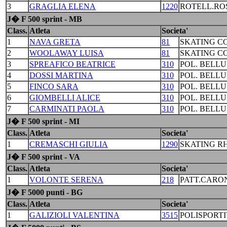
3
GRAGLIA ELENA
1220
ROTELL.RO
J� F 500 sprint - MB
Class.
Atleta
Societa'
1
NAVA GRETA
81
SKATING C
2
WOOLAWAY LUISA
81
SKATING C
3
SPREAFICO BEATRICE
310
POL. BELL
4
DOSSI MARTINA
310
POL. BELL
5
FINCO SARA
310
POL. BELL
6
GIOMBELLI ALICE
310
POL. BELL
7
CARMINATI PAOLA
310
POL. BELL
J� F 500 sprint - MI
Class.
Atleta
Societa'
1
CREMASCHI GIULIA
1290
SKATING R
J� F 500 sprint - VA
Class.
Atleta
Societa'
1
VOLONTE SERENA
218
PATT.CARO
J� F 5000 punti - BG
Class.
Atleta
Societa'
1
GALIZIOLI VALENTINA
3515
POLISPORTI