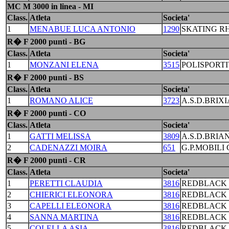
MC M 3000 in linea - MI
Class.
Atleta
Societa'
1
MENABUE LUCA ANTONIO
1290
SKATING R
R� F 2000 punti - BG
Class.
Atleta
Societa'
1
MONZANI ELENA
3515
POLISPORTI
R� F 2000 punti - BS
Class.
Atleta
Societa'
1
ROMANO ALICE
3723
A.S.D.BRIX
R� F 2000 punti - CO
Class.
Atleta
Societa'
1
GATTI MELISSA
3809
A.S.D.BRIA
2
CADENAZZI MOIRA
651
G.P.MOBILI
R� F 2000 punti - CR
Class.
Atleta
Societa'
1
PERETTI CLAUDIA
3816
REDBLACK 
2
CHIERICI ELEONORA
3816
REDBLACK 
3
CAPELLI ELEONORA
3816
REDBLACK 
4
SANNA MARTINA
3816
REDBLACK 
5
COLELLA ASIA
3816
REDBLACK 