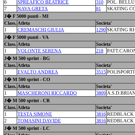
6
SPREAFICO BEATRICE
310
POL. BELL
7
NAVA GRETA
81
SKATING C
J� F 5000 punti - MI
Class.
Atleta
Societa'
1
CREMASCHI GIULIA
1290
SKATING R
J� F 5000 punti - VA
Class.
Atleta
Societa'
1
VOLONTE SERENA
218
PATT.CARO
J� M 500 sprint - BG
Class.
Atleta
Societa'
1
EVALTO ANDREA
3515
POLISPORTI
J� M 500 sprint - CO
Class.
Atleta
Societa'
1
MASCHERONI RICCARDO
3809
A.S.D.BRIA
J� M 500 sprint - CR
Class.
Atleta
Societa'
1
TESTA SIMONE
3816
REDBLACK 
2
TOMASINI DAVIDE
3816
REDBLACK 
J� M 500 sprint - LC