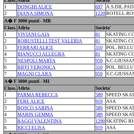
Class.
Atleta
Societa'
1
DONGHI ALICE
697
A.S.DIL.PA
2
DIANA SIMONA
1220
ROTELL.RO
A� F 3000 punti - MB
Class.
Atleta
Societa'
1
VIVIANI GAIA
81
SKATING C
2
ROBUSTELLI TEST VALERIA
81
SKATING C
3
FERRARI ALICE
310
POL. BELL
4
BIANUCCI ALLEGRA
81
SKATING C
5
NESPOLI MARTA
959
S.C.GIUSSA
6
BIFFI VERONICA
310
POL. BELL
7
MAGNI CLARA
959
S.C.GIUSSA
A� F 3000 punti - MI
Class.
Atleta
Societa'
1
PARMA REBECCA
589
SPEED SKA
2
FERE ALICE
919
ASA
3
BOSCO SABINA
589
SPEED SKA
4
MARIN GEMMA
589
SPEED SKA
5
RAGGI VALENTINA
1290
SKATING R
6
RICCI ELISA
919
ASA