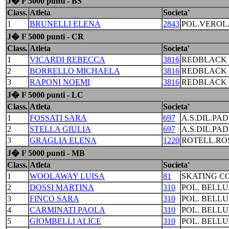
J� F 5000 punti - BS
Class.
Atleta
Societa'
1
BRUNELLI ELENA
2843
POL.VEROL.
J� F 5000 punti - CR
Class.
Atleta
Societa'
1
VICARDI REBECCA
3816
REDBLACK 
2
BORRELLO MICHAELA
3816
REDBLACK 
3
RAPONI NOEMI
3816
REDBLACK 
J� F 5000 punti - LC
Class.
Atleta
Societa'
1
FOSSATI SARA
697
A.S.DIL.PA
2
STELLA GIULIA
697
A.S.DIL.PA
3
GRAGLIA ELENA
1220
ROTELL.RO
J� F 5000 punti - MB
Class.
Atleta
Societa'
1
WOOLAWAY LUISA
81
SKATING C
2
DOSSI MARTINA
310
POL. BELL
3
FINCO SARA
310
POL. BELL
4
CARMINATI PAOLA
310
POL. BELL
5
GIOMBELLI ALICE
310
POL. BELL