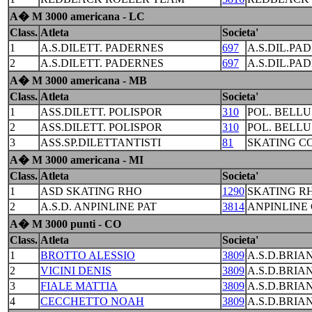
A� M 3000 americana - LC
Class.
Atleta
Societa'
1
A.S.DILETT. PADERNES
697
A.S.DIL.PA
2
A.S.DILETT. PADERNES
697
A.S.DIL.PA
A� M 3000 americana - MB
Class.
Atleta
Societa'
1
ASS.DILETT. POLISPOR
310
POL. BELL
2
ASS.DILETT. POLISPOR
310
POL. BELL
3
ASS.SP.DILETTANTISTI
81
SKATING C
A� M 3000 americana - MI
Class.
Atleta
Societa'
1
ASD SKATING RHO
1290
SKATING R
2
A.S.D. ANPINLINE PAT
3814
ANPINLINE
A� M 3000 punti - CO
Class.
Atleta
Societa'
1
BROTTO ALESSIO
3809
A.S.D.BRIA
2
VICINI DENIS
3809
A.S.D.BRIA
3
FIALE MATTIA
3809
A.S.D.BRIA
4
CECCHETTO NOAH
3809
A.S.D.BRIA