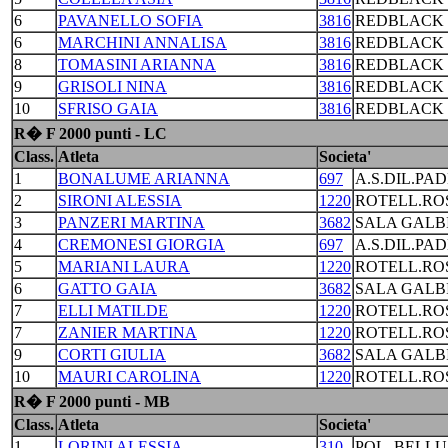
6
PAVANELLO SOFIA
3816
REDBLACK 
6
MARCHINI ANNALISA
3816
REDBLACK 
8
TOMASINI ARIANNA
3816
REDBLACK 
9
GRISOLI NINA
3816
REDBLACK 
10
SFRISO GAIA
3816
REDBLACK 
R� F 2000 punti - LC
Class.
Atleta
Societa'
1
BONALUME ARIANNA
697
A.S.DIL.PA
2
SIRONI ALESSIA
1220
ROTELL.RO
3
PANZERI MARTINA
3682
SALA GALB
4
CREMONESI GIORGIA
697
A.S.DIL.PA
5
MARIANI LAURA
1220
ROTELL.RO
6
GATTO GAIA
3682
SALA GALB
7
ELLI MATILDE
1220
ROTELL.RO
7
ZANIER MARTINA
1220
ROTELL.RO
9
CORTI GIULIA
3682
SALA GALB
10
MAURI CAROLINA
1220
ROTELL.RO
R� F 2000 punti - MB
Class.
Atleta
Societa'
1
LORINI ALESSIA
310
POL. BELL