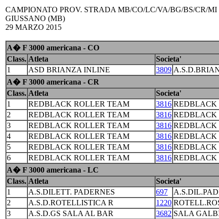
CAMPIONATO PROV. STRADA MB/CO/LC/VA/BG/BS/CR/MI
GIUSSANO (MB)
29 MARZO 2015
A� F 3000 americana - CO
Class.
Atleta
Societa'
1
ASD BRIANZA INLINE
3809
A.S.D.BRIA
A� F 3000 americana - CR
Class.
Atleta
Societa'
1
REDBLACK ROLLER TEAM
3816
REDBLACK 
2
REDBLACK ROLLER TEAM
3816
REDBLACK 
3
REDBLACK ROLLER TEAM
3816
REDBLACK 
4
REDBLACK ROLLER TEAM
3816
REDBLACK 
5
REDBLACK ROLLER TEAM
3816
REDBLACK 
6
REDBLACK ROLLER TEAM
3816
REDBLACK 
A� F 3000 americana - LC
Class.
Atleta
Societa'
1
A.S.DILETT. PADERNES
697
A.S.DIL.PA
2
A.S.D.ROTELLISTICA R
1220
ROTELL.RO
3
A.S.D.GS SALA AL BAR
3682
SALA GALB