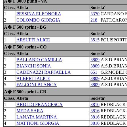
A� F 3000 punti - VA
Class.
Atleta
Societa'
1
PESSINA ELEONORA
3370
CARDANO S
2
COLOMBO GIORGIA
218
PATT.CARO
A� F 500 sprint - BG
Class.
Atleta
Societa'
1
ARSUFFI ALICE
3515
POLISPORTI
A� F 500 sprint - CO
Class.
Atleta
Societa'
1
BALLABIO CAMILLA
3809
A.S.D.BRIA
2
BIANCHI SONIA
3809
A.S.D.BRIA
3
CADENAZZI RAFFAELLA
651
G.P.MOBILI
4
ALBERTI ALICE
3809
A.S.D.BRIA
5
FALCONI BLANCA
3809
A.S.D.BRIA
A� F 500 sprint - CR
Class.
Atleta
Societa'
1
AROLDI FRANCESCA
3816
REDBLACK 
2
MEDA SARA
3816
REDBLACK 
3
LANATA MARTINA
3816
REDBLACK 
4
MATTIONI GIORGIA
3816
REDBLACK 