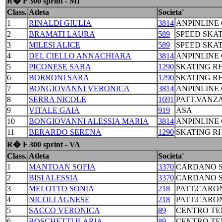
R� F 300 sprint - MI
Class.
Atleta
Societa'
1
RINALDI GIULIA
3814
ANPINLINE
2
BRAMATI LAURA
589
SPEED SKA
3
MILESI ALICE
589
SPEED SKA
4
DEL CIELLO ANNACHIARA
3814
ANPINLINE
5
PICONESE SARA
1290
SKATING R
6
BORRONI SARA
1290
SKATING R
7
BONGIOVANNI VERONICA
3814
ANPINLINE
8
SERRA NICOLE
1691
PATT.VANZ
9
VITALE GAIA
919
ASA
10
BONGIOVANNI ALESSIA MARIA
3814
ANPINLINE
11
BERARDO SERENA
1290
SKATING R
R� F 300 sprint - VA
Class.
Atleta
Societa'
1
MANTOAN SOFIA
3370
CARDANO S
2
BISI ALESSIA
3370
CARDANO S
3
MELOTTO SONIA
218
PATT.CARO
4
NICOLI AGNESE
218
PATT.CARO
5
SACCO VERONICA
89
CENTRO TE
6
BOSCHETTI ILARIA
89
CENTRO TE