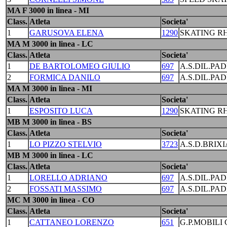
MA F 3000 in linea - MI
Class.
Atleta
Societa'
1
GARUSOVA ELENA
1290
SKATING R
MA M 3000 in linea - LC
Class.
Atleta
Societa'
1
DE BARTOLOMEO GIULIO
697
A.S.DIL.PA
2
FORMICA DANILO
697
A.S.DIL.PA
MA M 3000 in linea - MI
Class.
Atleta
Societa'
1
ESPOSITO LUCA
1290
SKATING R
MB M 3000 in linea - BS
Class.
Atleta
Societa'
1
LO PIZZO STELVIO
3723
A.S.D.BRIX
MB M 3000 in linea - LC
Class.
Atleta
Societa'
1
LORELLO ADRIANO
697
A.S.DIL.PA
2
FOSSATI MASSIMO
697
A.S.DIL.PA
MC M 3000 in linea - CO
Class.
Atleta
Societa'
1
CATTANEO LORENZO
651
G.P.MOBILI