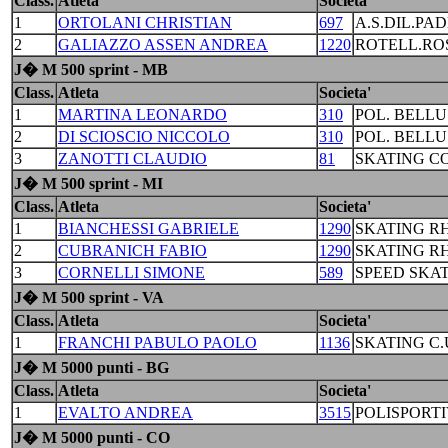
Class.
Atleta
Societa'
1
ORTOLANI CHRISTIAN
697
A.S.DIL.PA
2
GALIAZZO ASSEN ANDREA
1220
ROTELL.RO
J� M 500 sprint - MB
Class.
Atleta
Societa'
1
MARTINA LEONARDO
310
POL. BELL
2
DI SCIOSCIO NICCOLO
310
POL. BELL
3
ZANOTTI CLAUDIO
81
SKATING C
J� M 500 sprint - MI
Class.
Atleta
Societa'
1
BIANCHESSI GABRIELE
1290
SKATING R
2
CUBRANICH FABIO
1290
SKATING R
3
CORNELLI SIMONE
589
SPEED SKA
J� M 500 sprint - VA
Class.
Atleta
Societa'
1
FRANCHI PABULO PAOLO
1136
SKATING C
J� M 5000 punti - BG
Class.
Atleta
Societa'
1
EVALTO ANDREA
3515
POLISPORTI
J� M 5000 punti - CO