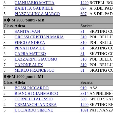
3
GIANUARIO MATTIA
1220
ROTELL.RO
4
BAIETTA GABRIELE
697
A.S.DIL.PA
5
PIAZZALUNGA MARCO
697
A.S.DIL.PA
R� M 2000 punti - MB
Class.
Atleta
Societa'
1
SANITA IVAN
81
SKATING C
2
GROSSI CRISTIAN MARIA
310
POL. BELL
3
FINCO ANDREA
310
POL. BELL
4
PENATI DAVIDE
81
SKATING C
5
CAPRA MATTEO
81
SKATING C
6
LAZZARINI GIACOMO
310
POL. BELL
7
CAPONE ALEX
310
POL. BELL
8
MERLO FRANCESCO
81
SKATING C
R� M 2000 punti - MI
Class.
Atleta
Societa'
1
BOSSI RICCARDO
919
ASA
2
BIANCHI GIANMARCO
3814
ANPINLINE
3
CORNELLI ALESSIO
589
SPEED SKA
4
CREMASCHI ANDREA
1290
SKATING R
5
UCCIARDO SIMONE
1691
PATT.VANZ