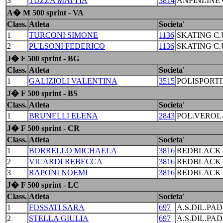
3
TUZZA MATTIA
3814
ANPINLINE
A� M 500 sprint - VA
Class.
Atleta
Societa'
1
TURCONI SIMONE
1136
SKATING C
2
PULSONI FEDERICO
1136
SKATING C
J� F 500 sprint - BG
Class.
Atleta
Societa'
1
GALIZIOLI VALENTINA
3515
POLISPORTI
J� F 500 sprint - BS
Class.
Atleta
Societa'
1
BRUNELLI ELENA
2843
POL.VEROL.
J� F 500 sprint - CR
Class.
Atleta
Societa'
1
BORRELLO MICHAELA
3816
REDBLACK 
2
VICARDI REBECCA
3816
REDBLACK 
3
RAPONI NOEMI
3816
REDBLACK 
J� F 500 sprint - LC
Class.
Atleta
Societa'
1
FOSSATI SARA
697
A.S.DIL.PA
2
STELLA GIULIA
697
A.S.DIL.PA