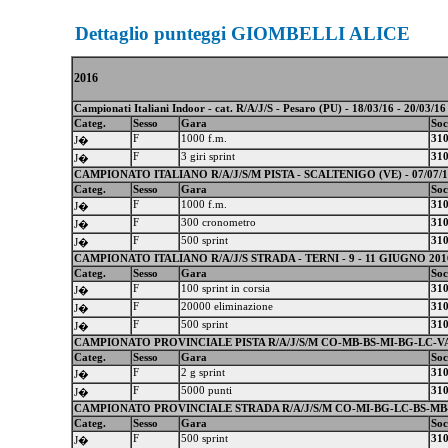
Dettaglio punteggi GIOMBELLI ALICE
2016
Campionati Italiani Indoor - cat. R/A/J/S - Pesaro (PU) - 18/03/16 - 20/03/16
Categ.
Sesso
Gara
Soc
F
1000 f.m.
31
J�
F
3 giri sprint
31
J�
CAMPIONATO ITALIANO R/A/J/S/M PISTA - SCALTENIGO (VE) - 07/07/16 
Categ.
Sesso
Gara
Soc
F
1000 f.m.
31
J�
F
300 cronometro
31
J�
F
500 sprint
31
J�
CAMPIONATO ITALIANO R/A/J/S STRADA - TERNI - 9 - 11 GIUGNO 201
Categ.
Sesso
Gara
Soc
F
100 sprint in corsia
31
J�
F
20000 eliminazione
31
J�
F
500 sprint
31
J�
CAMPIONATO PROVINCIALE PISTA R/A/J/S/M CO-MB-BS-MI-BG-LC-VA
Categ.
Sesso
Gara
Soc
F
2 g sprint
31
J�
F
5000 punti
31
J�
CAMPIONATO PROVINCIALE STRADA R/A/J/S/M CO-MI-BG-LC-BS-MB-C
Categ.
Sesso
Gara
Soc
F
500 sprint
31
J�