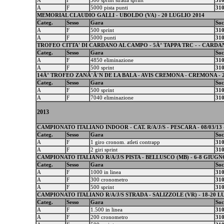
A
F
500 sprint strada sprint
31
A
F
5000 pista punti
31
MEMORIAL CLAUDIO GALLI - UBOLDO (VA) - 20 LUGLIO 2014
Categ.
Sesso
Gara
Soc
A
F
500 sprint
31
A
F
5000 punti
31
TROFEO CITTA' DI CARDANO AL CAMPO - 5Â° TAPPA TRC - - CARDAN
Categ.
Sesso
Gara
Soc
A
F
4850 eliminazione
31
A
F
500 sprint
31
14Â° TROFEO ZANÃ¨Ã¨N DE LA BALA - AVIS CREMONA - CREMONA - 
Categ.
Sesso
Gara
Soc
A
F
500 sprint
31
A
F
7040 eliminazione
31
2013
CAMPIONATO ITALIANO INDOOR - CAT. R/A/J/S - PESCARA - 08/03/13 -
Categ.
Sesso
Gara
Soc
A
F
1 giro cronom. atleti contrapp
31
A
F
2 giri sprint
31
CAMPIONATO ITALIANO R/A/J/S PISTA - BELLUSCO (MB) - 6-8 GIUGN
Categ.
Sesso
Gara
Soc
A
F
1000 in linea
31
A
F
300 cronometro
31
A
F
500 sprint
31
CAMPIONATO ITALIANO R/A/J/S STRADA - SALIZZOLE (VR) - 18-20 L
Categ.
Sesso
Gara
Soc
A
F
1.500 in linea
31
A
F
200 cronometro
31