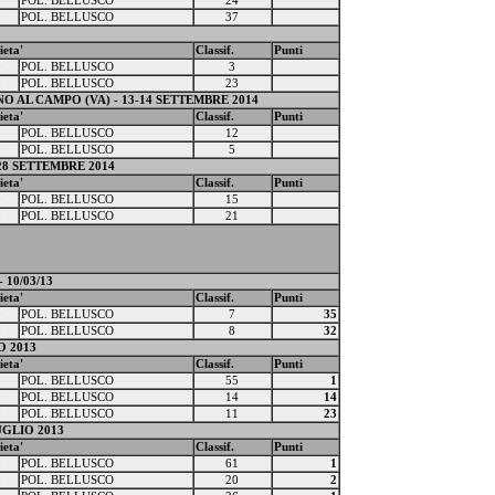
0
POL. BELLUSCO
24
0
POL. BELLUSCO
37
ieta'
Classif.
Punti
0
POL. BELLUSCO
3
0
POL. BELLUSCO
23
O AL CAMPO (VA) - 13-14 SETTEMBRE 2014
ieta'
Classif.
Punti
0
POL. BELLUSCO
12
0
POL. BELLUSCO
5
28 SETTEMBRE 2014
ieta'
Classif.
Punti
0
POL. BELLUSCO
15
0
POL. BELLUSCO
21
 10/03/13
ieta'
Classif.
Punti
0
POL. BELLUSCO
7
35
0
POL. BELLUSCO
8
32
O 2013
ieta'
Classif.
Punti
0
POL. BELLUSCO
55
1
0
POL. BELLUSCO
14
14
0
POL. BELLUSCO
11
23
UGLIO 2013
ieta'
Classif.
Punti
0
POL. BELLUSCO
61
1
0
POL. BELLUSCO
20
2