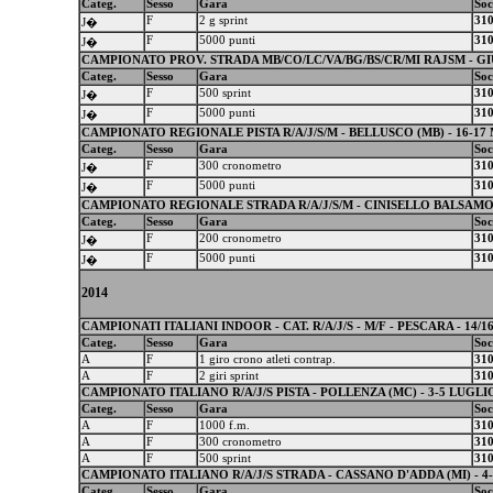
Categ.
Sesso
Gara
Soc
F
2 g sprint
31
J�
F
5000 punti
31
J�
CAMPIONATO PROV. STRADA MB/CO/LC/VA/BG/BS/CR/MI RAJSM - GIU
Categ.
Sesso
Gara
Soc
F
500 sprint
31
J�
F
5000 punti
31
J�
CAMPIONATO REGIONALE PISTA R/A/J/S/M - BELLUSCO (MB) - 16-17
Categ.
Sesso
Gara
Soc
F
300 cronometro
31
J�
F
5000 punti
31
J�
CAMPIONATO REGIONALE STRADA R/A/J/S/M - CINISELLO BALSAMO (
Categ.
Sesso
Gara
Soc
F
200 cronometro
31
J�
F
5000 punti
31
J�
2014
CAMPIONATI ITALIANI INDOOR - CAT. R/A/J/S - M/F - PESCARA - 14/
Categ.
Sesso
Gara
Soc
A
F
1 giro crono atleti contrap.
31
A
F
2 giri sprint
31
CAMPIONATO ITALIANO R/A/J/S PISTA - POLLENZA (MC) - 3-5 LUGLI
Categ.
Sesso
Gara
Soc
A
F
1000 f.m.
31
A
F
300 cronometro
31
A
F
500 sprint
31
CAMPIONATO ITALIANO R/A/J/S STRADA - CASSANO D'ADDA (MI) - 4
Categ.
Sesso
Gara
Soc