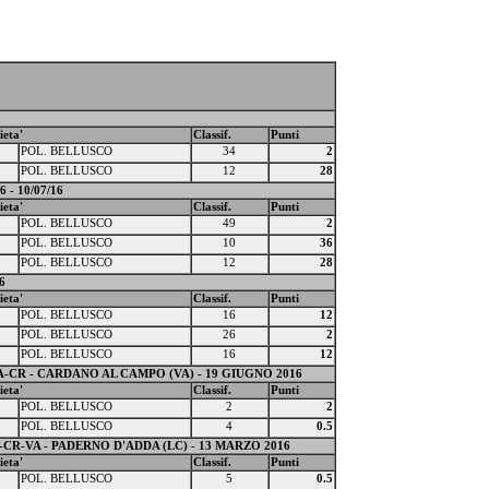
ieta'
Classif.
Punti
0
POL. BELLUSCO
34
2
0
POL. BELLUSCO
12
28
- 10/07/16
ieta'
Classif.
Punti
0
POL. BELLUSCO
49
2
0
POL. BELLUSCO
10
36
0
POL. BELLUSCO
12
28
6
ieta'
Classif.
Punti
0
POL. BELLUSCO
16
12
0
POL. BELLUSCO
26
2
0
POL. BELLUSCO
16
12
-CR - CARDANO AL CAMPO (VA) - 19 GIUGNO 2016
ieta'
Classif.
Punti
0
POL. BELLUSCO
2
2
0
POL. BELLUSCO
4
0.5
R-VA - PADERNO D'ADDA (LC) - 13 MARZO 2016
ieta'
Classif.
Punti
0
POL. BELLUSCO
5
0.5