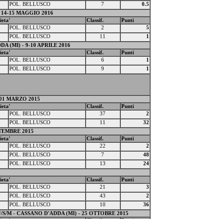
0
POL. BELLUSCO
7
0.5
 14-15 MAGGIO 2016
ieta'
Classif.
Punti
0
POL. BELLUSCO
2
5
0
POL. BELLUSCO
11
1
(MI) - 9-10 APRILE 2016
ieta'
Classif.
Punti
0
POL. BELLUSCO
6
1
0
POL. BELLUSCO
9
1
 01 MARZO 2015
ieta'
Classif.
Punti
0
POL. BELLUSCO
37
2
0
POL. BELLUSCO
11
32
TTEMBRE 2015
ieta'
Classif.
Punti
0
POL. BELLUSCO
22
2
0
POL. BELLUSCO
7
48
0
POL. BELLUSCO
13
24
ieta'
Classif.
Punti
0
POL. BELLUSCO
21
3
0
POL. BELLUSCO
43
2
0
POL. BELLUSCO
10
36
S/M - CASSANO D'ADDA (MI) - 25 OTTOBRE 2015