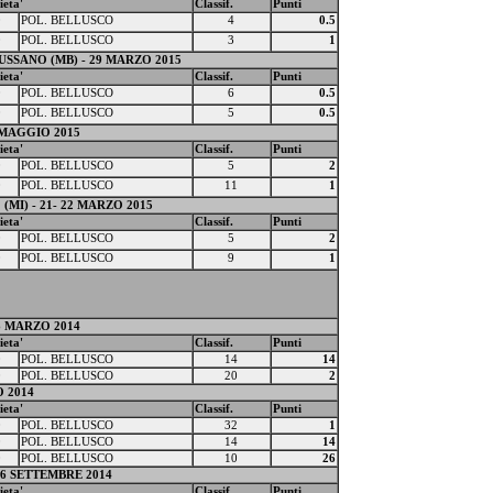
ieta'
Classif.
Punti
0
POL. BELLUSCO
4
0.5
0
POL. BELLUSCO
3
1
SSANO (MB) - 29 MARZO 2015
ieta'
Classif.
Punti
0
POL. BELLUSCO
6
0.5
0
POL. BELLUSCO
5
0.5
 MAGGIO 2015
ieta'
Classif.
Punti
0
POL. BELLUSCO
5
2
0
POL. BELLUSCO
11
1
MI) - 21- 22 MARZO 2015
ieta'
Classif.
Punti
0
POL. BELLUSCO
5
2
0
POL. BELLUSCO
9
1
16 MARZO 2014
ieta'
Classif.
Punti
0
POL. BELLUSCO
14
14
0
POL. BELLUSCO
20
2
O 2014
ieta'
Classif.
Punti
0
POL. BELLUSCO
32
1
0
POL. BELLUSCO
14
14
0
POL. BELLUSCO
10
26
-6 SETTEMBRE 2014
ieta'
Classif.
Punti