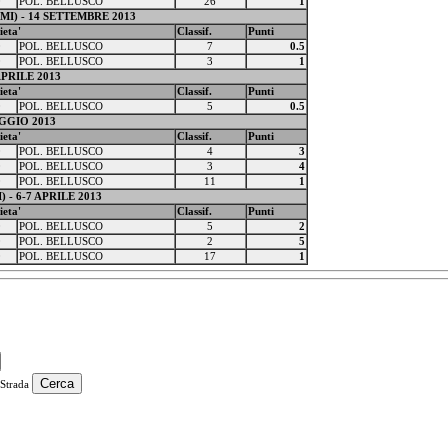
0
POL. BELLUSCO
26
1
I) - 14 SETTEMBRE 2013
ieta'
Classif.
Punti
0
POL. BELLUSCO
7
0.5
0
POL. BELLUSCO
3
1
PRILE 2013
ieta'
Classif.
Punti
0
POL. BELLUSCO
5
0.5
GGIO 2013
ieta'
Classif.
Punti
0
POL. BELLUSCO
4
3
0
POL. BELLUSCO
3
4
0
POL. BELLUSCO
11
1
- 6-7 APRILE 2013
ieta'
Classif.
Punti
0
POL. BELLUSCO
5
2
0
POL. BELLUSCO
2
5
0
POL. BELLUSCO
17
1
Strada