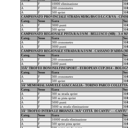
A
F
10000 eliminazione
31
A
F
200 cronometro
31
A
F
500 sprint
31
CAMPIONATO PROVINCIALE STRADA MI/BG/BS/CO/LC/CR/VA - CINISE
Categ.
Sesso
Gara
Soc
A
F
3000 punti
31
A
F
500 sprint
31
CAMPIONATO REGIONALE PISTA R/A/J/S/M - BELLUSCO (MB) - 3-4 M
Categ.
Sesso
Gara
Soc
A
F
300 cronometro
31
A
F
3000 punti
31
CAMPIONATO REGIONALE STRADA R/A/J/S/M - CASSANO D'ADDA (MI)
Categ.
Sesso
Gara
Soc
A
F
200 cronometro
31
A
F
5000 punti
31
33Â° TROFEO BONONIA FINI SPORT - EUROPEAN CUP 2014 - BOLOGNA
Categ.
Sesso
Gara
Soc
A
F
300 cronometro
31
A
F
500 sprint
31
3Â° MEMORIAL SAMUELE GIACCAGLIA - TORINO PARCO COLLETTA - 31
Categ.
Sesso
Gara
Soc
A
F
300 su strada sprint
31
A
F
500 su pista sprint
31
A
F
5000 punti
31
A
F
5000 su strada eliminazione
31
3Â° TROFEO INTERN.LE BRIANZA -36Â° CITTÃ DI CANTU' - - CANTU' 
Categ.
Sesso
Gara
Soc
A
F
10000 strada eliminazione
31
A
F
500 sprint pista sprint
31