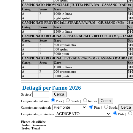
A
F
500 sprint
31
CAMPIONATO PROVINCIALE (TUTTE) PISTA R/A - CASSANO D'ADDA (M
Categ.
Sesso
Gara
Soc
A
F
1000 in linea
31
A
F
2 giri sprint
31
CAMPIONATI PROVINCIALI STRADA R/AJ/S/M - GIUSSANO (MB) - 28 A
Categ.
Sesso
Gara
Soc
A
F
1500 in linea
31
CAMPIONATO REGIONALE PISTA RAG/ALL - BELLUSCO (MB) - 12 MA
Categ.
Sesso
Gara
Soc
A
F
300 cronometro
31
A
F
500 sprint
31
A
F
5000 punti
31
CAMPIONATO REGIONALE STRADA R/A/J/S/M - CASSANO D'ADDA (MI) 
Categ.
Sesso
Gara
Soc
A
F
1500 in linea
31
A
F
200 cronometro
31
A
F
5000 punti
31
Dettagli per l'anno 2026
Societa'
Campionato italiano
Pista |
Strada |
Indoor
Campionato regionale
Pista |
Strada
Campionato provinciale
Pista |
Elenco classifiche
Trofeo Bonacossa
Trofeo Tiezzi