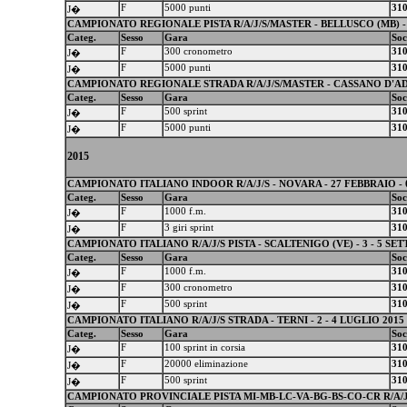
F
5000 punti
31
J�
CAMPIONATO REGIONALE PISTA R/A/J/S/MASTER - BELLUSCO (MB) -
Categ.
Sesso
Gara
Soc
F
300 cronometro
31
J�
F
5000 punti
31
J�
CAMPIONATO REGIONALE STRADA R/A/J/S/MASTER - CASSANO D'ADDA 
Categ.
Sesso
Gara
Soc
F
500 sprint
31
J�
F
5000 punti
31
J�
2015
CAMPIONATO ITALIANO INDOOR R/A/J/S - NOVARA - 27 FEBBRAIO -
Categ.
Sesso
Gara
Soc
F
1000 f.m.
31
J�
F
3 giri sprint
31
J�
CAMPIONATO ITALIANO R/A/J/S PISTA - SCALTENIGO (VE) - 3 - 5 SE
Categ.
Sesso
Gara
Soc
F
1000 f.m.
31
J�
F
300 cronometro
31
J�
F
500 sprint
31
J�
CAMPIONATO ITALIANO R/A/J/S STRADA - TERNI - 2 - 4 LUGLIO 2015
Categ.
Sesso
Gara
Soc
F
100 sprint in corsia
31
J�
F
20000 eliminazione
31
J�
F
500 sprint
31
J�
CAMPIONATO PROVINCIALE PISTA MI-MB-LC-VA-BG-BS-CO-CR R/A/J/