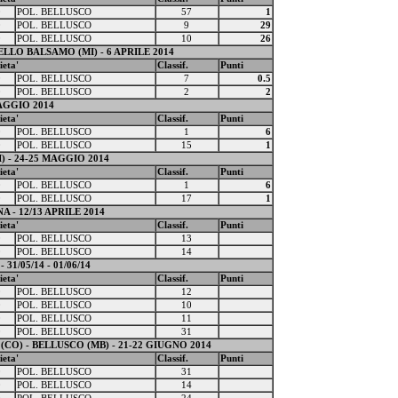
0
POL. BELLUSCO
57
1
0
POL. BELLUSCO
9
29
0
POL. BELLUSCO
10
26
LLO BALSAMO (MI) - 6 APRILE 2014
ieta'
Classif.
Punti
0
POL. BELLUSCO
7
0.5
0
POL. BELLUSCO
2
2
AGGIO 2014
ieta'
Classif.
Punti
0
POL. BELLUSCO
1
6
0
POL. BELLUSCO
15
1
 - 24-25 MAGGIO 2014
ieta'
Classif.
Punti
0
POL. BELLUSCO
1
6
0
POL. BELLUSCO
17
1
 - 12/13 APRILE 2014
ieta'
Classif.
Punti
0
POL. BELLUSCO
13
0
POL. BELLUSCO
14
/05/14 - 01/06/14
ieta'
Classif.
Punti
0
POL. BELLUSCO
12
0
POL. BELLUSCO
10
0
POL. BELLUSCO
11
0
POL. BELLUSCO
31
(CO) - BELLUSCO (MB) - 21-22 GIUGNO 2014
ieta'
Classif.
Punti
0
POL. BELLUSCO
31
0
POL. BELLUSCO
14