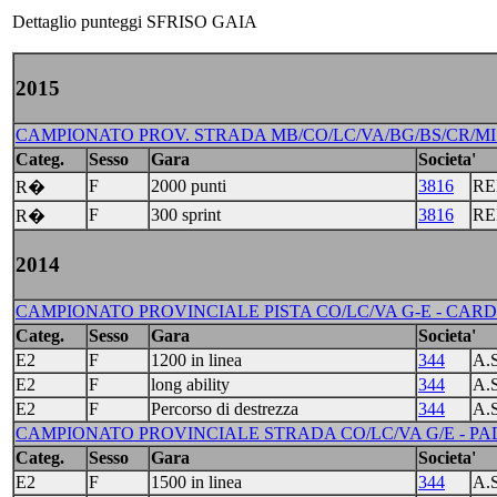
Dettaglio punteggi SFRISO GAIA
2015
CAMPIONATO PROV. STRADA MB/CO/LC/VA/BG/BS/CR/MI R
Categ.
Sesso
Gara
Societa'
F
2000 punti
3816
RE
R�
F
300 sprint
3816
RE
R�
2014
CAMPIONATO PROVINCIALE PISTA CO/LC/VA G-E - CARDA
Categ.
Sesso
Gara
Societa'
E2
F
1200 in linea
344
A.
E2
F
long ability
344
A.
E2
F
Percorso di destrezza
344
A.
CAMPIONATO PROVINCIALE STRADA CO/LC/VA G/E - PAD
Categ.
Sesso
Gara
Societa'
E2
F
1500 in linea
344
A.