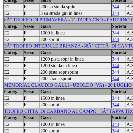
Categ.
Sesso
Gara
Societa'
E2
F
200 su strada sprint
344
A.
E2
F
3 su strada giri in linea
344
A.
8Â° TROFEO DI PRIMAVERA - 1^ TAPPA CNO - PADERNO D
Categ.
Sesso
Gara
Societa'
E2
F
1000 in linea
344
A.
E2
F
200 sprint
344
A.
3Â° TROFEO INTERN.LE BRIANZA -36Â° CITTÃ DI CANTU' 
Categ.
Sesso
Gara
Societa'
E2
F
1200 pista sopr in linea
344
A.
E2
F
1200 strada in linea
344
A.
E2
F
200 pista sopr sprint
344
A.
E2
F
200 strada sprint
344
A.
MEMORIAL CLAUDIO GALLI - UBOLDO (VA) - 20 LUGLIO 
Categ.
Sesso
Gara
Societa'
E2
F
1500 in linea
344
A.
E2
F
200 sprint
344
A.
TROFEO CITTA' DI CARDANO AL CAMPO - 5Â° TAPPA TRC 
Categ.
Sesso
Gara
Societa'
E2
F
1000 in linea
344
A.
E2
F
200 sprint
344
A.