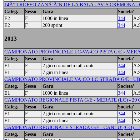
14Â° TROFEO ZANÃ¨Ã¨N DE LA BALA - AVIS CREMONA -
Categ.
Sesso
Gara
Societa'
E2
F
1000 in linea
344
A.
E2
F
200 sprint
344
A.
2013
CAMPIONATO PROVINCIALE LC-VA-CO PISTA G/E - MERATE
Categ.
Sesso
Gara
Societa'
E1
F
2 giri cronometro atl.contr.
344
A.
E1
F
7 giri in linea
344
A.
CAMPIONATO PROVINCIALE VA-CO-LC STRADA G/E - UBO
Categ.
Sesso
Gara
Societa'
E1
F
1000 in linea
344
A.
CAMPIONATO REGIONALE PISTA G/E - MERATE (LC) - 29 
Categ.
Sesso
Gara
Societa'
E1
F
2 giri cronometro atl.contr.
344
A.
E1
F
7 giri in linea
344
A.
CAMPIONATO REGIONALE STRADA G/E - CANTU' (CO) - 1
Categ.
Sesso
Gara
Societa'