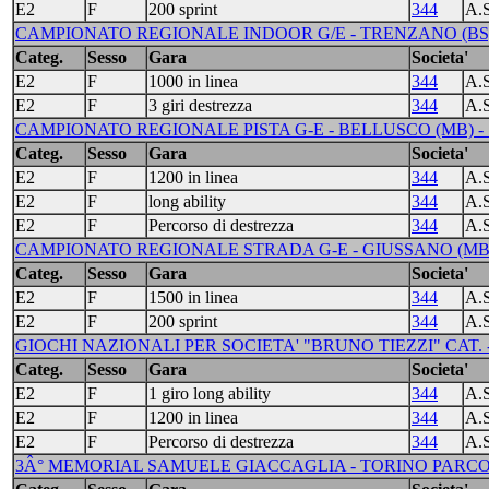
E2
F
200 sprint
344
A.
CAMPIONATO REGIONALE INDOOR G/E - TRENZANO (BS) 
Categ.
Sesso
Gara
Societa'
E2
F
1000 in linea
344
A.
E2
F
3 giri destrezza
344
A.
CAMPIONATO REGIONALE PISTA G-E - BELLUSCO (MB) - 
Categ.
Sesso
Gara
Societa'
E2
F
1200 in linea
344
A.
E2
F
long ability
344
A.
E2
F
Percorso di destrezza
344
A.
CAMPIONATO REGIONALE STRADA G-E - GIUSSANO (MB) 
Categ.
Sesso
Gara
Societa'
E2
F
1500 in linea
344
A.
E2
F
200 sprint
344
A.
GIOCHI NAZIONALI PER SOCIETA' "BRUNO TIEZZI" CAT. -
Categ.
Sesso
Gara
Societa'
E2
F
1 giro long ability
344
A.
E2
F
1200 in linea
344
A.
E2
F
Percorso di destrezza
344
A.
3Â° MEMORIAL SAMUELE GIACCAGLIA - TORINO PARCO COL