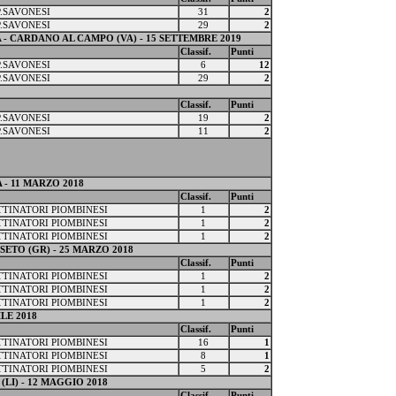
P.SAVONESI
31
2
P.SAVONESI
29
2
- CARDANO AL CAMPO (VA) - 15 SETTEMBRE 2019
Classif.
Punti
P.SAVONESI
6
12
P.SAVONESI
29
2
Classif.
Punti
P.SAVONESI
19
2
P.SAVONESI
11
2
NA - 11 MARZO 2018
Classif.
Punti
ATTINATORI PIOMBINESI
1
2
ATTINATORI PIOMBINESI
1
2
ATTINATORI PIOMBINESI
1
2
OSSETO (GR) - 25 MARZO 2018
Classif.
Punti
ATTINATORI PIOMBINESI
1
2
ATTINATORI PIOMBINESI
1
2
ATTINATORI PIOMBINESI
1
2
LE 2018
Classif.
Punti
ATTINATORI PIOMBINESI
16
1
ATTINATORI PIOMBINESI
8
1
ATTINATORI PIOMBINESI
5
2
LI) - 12 MAGGIO 2018
Classif.
Punti