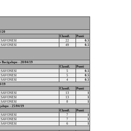
2/20
Classif.
Punti
P.SAVONESI
22
0.5
P.SAVONESI
49
0.5
o Bacigalupo - 28/04/19
Classif.
Punti
P.SAVONESI
5
0.5
P.SAVONESI
5
0.5
P.SAVONESI
4
0.5
3/19
Classif.
Punti
P.SAVONESI
13
1
P.SAVONESI
13
1
P.SAVONESI
8
1
alupo - 25/04/19
Classif.
Punti
P.SAVONESI
7
1
P.SAVONESI
7
1
P.SAVONESI
6
1