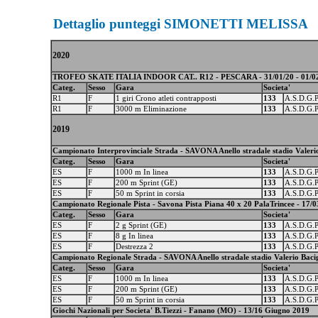
Dettaglio punteggi SIMONETTI MELISSA
2020
TROFEO SKATE ITALIA INDOOR CAT.. R12 - PESCARA - 31/01/20 - 01/0
Categ.
Sesso
Gara
Societa'
R1
F
1 giri Crono atleti contrapposti
133
A.S.D.G.
R1
F
3000 m Eliminazione
133
A.S.D.G.
2019
Campionato Interprovinciale Strada - SAVONA Anello stradale stadio Valeri
Categ.
Sesso
Gara
Societa'
ES
F
1000 m In linea
133
A.S.D.G.
ES
F
200 m Sprint (GE)
133
A.S.D.G.
ES
F
50 m Sprint in corsia
133
A.S.D.G.
Campionato Regionale Pista - Savona Pista Piana 40 x 20 PalaTrincee - 17/0
Categ.
Sesso
Gara
Societa'
ES
F
2 g Sprint (GE)
133
A.S.D.G.
ES
F
8 g In linea
133
A.S.D.G.
ES
F
Destrezza 2
133
A.S.D.G.
Campionato Regionale Strada - SAVONA Anello stradale stadio Valerio Bacig
Categ.
Sesso
Gara
Societa'
ES
F
1000 m In linea
133
A.S.D.G.
ES
F
200 m Sprint (GE)
133
A.S.D.G.
ES
F
50 m Sprint in corsia
133
A.S.D.G.
Giochi Nazionali per Societa' B.Tiezzi - Fanano (MO) - 13/16 Giugno 2019