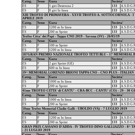
Categ.
Sesso
Gara
Societa'
ES
F
1 giri Destrezza 2
133
A.S.D.G.
ES
F
8 giri In linea
133
A.S.D.G.
XIII TROFEO DI PRIMAVERA - XXVII TROFEO A. SOTTOCORNOLA - I
APRILE 2019
Categ.
Sesso
Gara
Societa'
ES
F
1200 m In linea
133
A.S.D.G.
ES
F
200 m Sprint
133
A.S.D.G.
Trofeo Citta' dei Papi - Tappa CNO 2019 - Savona (SV) - 26/05/19
Categ.
Sesso
Gara
Societa'
ES
F
100 m Sprint
133
A.S.D.G.
ES
F
1200 m In linea
133
A.S.D.G.
18?GRAN PREMIO NAZIONALE TROFEO TETTI BLU - 1? MEMORIAL BRU
Categ.
Sesso
Gara
Societa'
ES
F
2 giri Sprint (GE)
133
A.S.D.G.
ES
F
600 m In linea
133
A.S.D.G.
19^ MEMORIAL LORENZO BRIONI TAPPA CNO - CNO PLUS - ITALIAN I
Categ.
Sesso
Gara
Societa'
ES
F
1000 m In linea
133
A.S.D.G.
ES
F
200 m Sprint
133
A.S.D.G.
41mo TROFEO CITTA' di CANTU' - CRA-BCC - CANTU' (CO) - 29 - 30 
Categ.
Sesso
Gara
Societa'
ES
F
1000 m In linea
133
A.S.D.G.
ES
F
200 m Sprint
133
A.S.D.G.
10mo Trofeo Memorial Cladio Galli - UBOLDO (VA) - 7 LUGLIO 2019
Categ.
Sesso
Gara
Societa'
ES
F
1200 m In linea
133
A.S.D.G.
ES
F
200 m Sprint
133
A.S.D.G.
GRAN PRIX CASSANO D'ADDA - IV TROFEO DINO GALLIAZZO - 8^ TA
- 21 LUGLIO 2019
Categ.
Sesso
Gara
Societa'