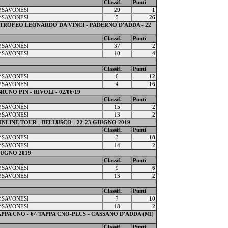
Classif.
Punti
P.SAVONESI
29
1
P.SAVONESI
5
26
 TROFEO LEONARDO DA VINCI - PADERNO D'ADDA - 22
Classif.
Punti
P.SAVONESI
37
2
P.SAVONESI
10
4
Classif.
Punti
P.SAVONESI
6
12
P.SAVONESI
4
16
NO PIN - RIVOLI - 02/06/19
Classif.
Punti
P.SAVONESI
15
2
P.SAVONESI
13
2
NLINE TOUR - BELLUSCO - 22-23 GIUGNO 2019
Classif.
Punti
P.SAVONESI
3
18
P.SAVONESI
14
2
GIUGNO 2019
Classif.
Punti
P.SAVONESI
9
6
P.SAVONESI
13
2
Classif.
Punti
P.SAVONESI
7
10
P.SAVONESI
18
2
PPA CNO - 6^ TAPPA CNO-PLUS - CASSANO D'ADDA (MI)
Classif.
Punti