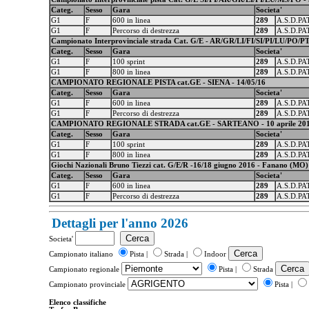
Categ.
Sesso
Gara
Societa'
G1
F
600 in linea
289
A.S.D.P
G1
F
Percorso di destrezza
289
A.S.D.P
Campionato Interprovinciale strada Cat. G/E - AR/GR/LI/FI/SI/PI/LU/PO/
Categ.
Sesso
Gara
Societa'
G1
F
100 sprint
289
A.S.D.P
G1
F
800 in linea
289
A.S.D.P
CAMPIONATO REGIONALE PISTA cat.GE - SIENA - 14/05/16
Categ.
Sesso
Gara
Societa'
G1
F
600 in linea
289
A.S.D.P
G1
F
Percorso di destrezza
289
A.S.D.P
CAMPIONATO REGIONALE STRADA cat.GE - SARTEANO - 10 aprile 20
Categ.
Sesso
Gara
Societa'
G1
F
100 sprint
289
A.S.D.P
G1
F
800 in linea
289
A.S.D.P
Giochi Nazionali Bruno Tiezzi cat. G/E/R -16/18 giugno 2016 - Fanano (MO)
Categ.
Sesso
Gara
Societa'
G1
F
600 in linea
289
A.S.D.P
G1
F
Percorso di destrezza
289
A.S.D.P
Dettagli per l'anno 2026
Societa'
Campionato italiano
Pista |
Strada |
Indoor
Campionato regionale
Pista |
Strada
Campionato provinciale
Pista |
Elenco classifiche