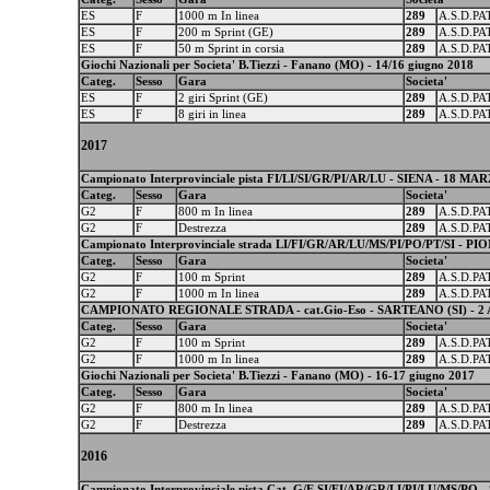
ES
F
1000 m In linea
289
A.S.D.P
ES
F
200 m Sprint (GE)
289
A.S.D.P
ES
F
50 m Sprint in corsia
289
A.S.D.P
Giochi Nazionali per Societa' B.Tiezzi - Fanano (MO) - 14/16 giugno 2018
Categ.
Sesso
Gara
Societa'
ES
F
2 giri Sprint (GE)
289
A.S.D.P
ES
F
8 giri in linea
289
A.S.D.P
2017
Campionato Interprovinciale pista FI/LI/SI/GR/PI/AR/LU - SIENA - 18 MA
Categ.
Sesso
Gara
Societa'
G2
F
800 m In linea
289
A.S.D.P
G2
F
Destrezza
289
A.S.D.P
Campionato Interprovinciale strada LI/FI/GR/AR/LU/MS/PI/PO/PT/SI - P
Categ.
Sesso
Gara
Societa'
G2
F
100 m Sprint
289
A.S.D.P
G2
F
1000 m In linea
289
A.S.D.P
CAMPIONATO REGIONALE STRADA - cat.Gio-Eso - SARTEANO (SI) - 2 
Categ.
Sesso
Gara
Societa'
G2
F
100 m Sprint
289
A.S.D.P
G2
F
1000 m In linea
289
A.S.D.P
Giochi Nazionali per Societa' B.Tiezzi - Fanano (MO) - 16-17 giugno 2017
Categ.
Sesso
Gara
Societa'
G2
F
800 m In linea
289
A.S.D.P
G2
F
Destrezza
289
A.S.D.P
2016
Campionato Interprovinciale pista Cat. G/E SI/FI/AR/GR/LI/PI/LU/MS/PO