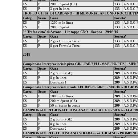
ES
F
200 m Sprint (GE)
133
A.S.D.G.
ES
F
3 giri In linea
133
A.S.D.G.
TROFEO CITTA' DI CARDANO - III MEMORIAL ANTONIO ROCCHETTA 
Categ.
Sesso
Gara
Societa'
ES
F
1200 m In linea
133
A.S.D.G.
ES
F
200 m Sprint
133
A.S.D.G.
9^ Trofeo citta' di Savona - 11^ tappa CNO - Savona - 29/09/19
Categ.
Sesso
Gara
Societa'
ES
F
2 giri Formula Tiezzi
133
A.S.D.G.
ES
F
8 giri Formula Tiezzi
133
A.S.D.G.
2018
Campionato Interprovinciale pista GR/LI/AR/FI/LU/MS/PI/PO/PT/SI - SIE
Categ.
Sesso
Gara
Societa'
ES
F
2 g Sprint (GE)
289
A.S.D.P
ES
F
8 g In linea
289
A.S.D.P
ES
F
Destrezza 1
289
A.S.D.P
Campionato Interprovinciale strada LI/GR/FI/SI/AR/PI - MARINA DI GR
Categ.
Sesso
Gara
Societa'
ES
F
1000 m In linea
289
A.S.D.P
ES
F
200 m Sprint (GE)
289
A.S.D.P
ES
F
50 m Sprint in corsia
289
A.S.D.P
CAMPIONATO REGIONALE TOSCANA PISTA CAT. GE - SIENA - 14 APRI
Categ.
Sesso
Gara
Societa'
ES
F
2 g Sprint (GE)
289
A.S.D.P
ES
F
8 g In linea
289
A.S.D.P
ES
F
Destrezza 2
289
A.S.D.P
CAMPIONATO REG.LE TOSCANO STRADA - cat. GIO-ESO - PIOMBINO (
Categ.
Sesso
Gara
Societa'