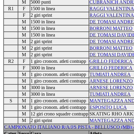
M
5000 punti
CUBRANICH ANDR
R1
F
1500 in linea
RAGGI VALENTINA
F
2 giri sprint
RAGGI VALENTINA
M
1500 in linea
DE TOMASI ANDRE
M
1500 in linea
BORRONI MATTEO
M
1500 in linea
DE TOMASI DAVID
M
2 giri sprint
DE TOMASI ANDRE
M
2 giri sprint
BORRONI MATTEO
M
2 giri sprint
DE TOMASI DAVID
R2
F
1 giro cronom. atleti contrapp
GRILLO FEDERICA
F
3000 in linea
GRILLO FEDERICA
M
1 giro cronom. atleti contrapp
TUMIATI ANDREA
M
1 giro cronom. atleti contrapp
ARNESE LORENZO
M
3000 in linea
ARNESE LORENZO
M
3000 in linea
TUMIATI ANDREA
S
M
1 giro cronom. atleti contrapp
MANTEGAZZA AN
M
1 giro cronom. atleti contrapp
ESPOSITO LUCA
M
12 giri crono squadre contrapp
SKATING RHO ARK
M
2 giri sprint
MANTEGAZZA AN
CAMPIONATO ITALIANO R/A/J/S PISTA - BELLUSCO (MB) - 
Categ.
Sesso
Gara
Atleta