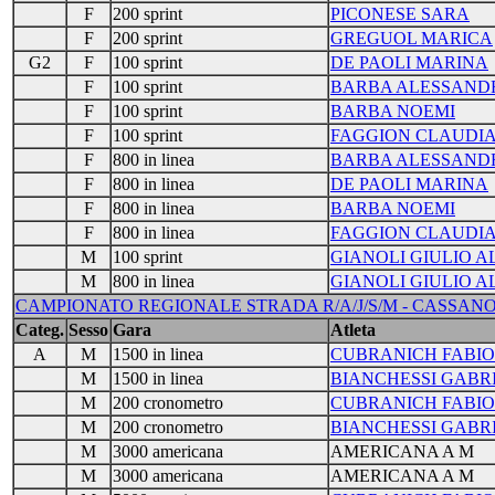
F
200 sprint
PICONESE SARA
F
200 sprint
GREGUOL MARICA
G2
F
100 sprint
DE PAOLI MARINA
F
100 sprint
BARBA ALESSAND
F
100 sprint
BARBA NOEMI
F
100 sprint
FAGGION CLAUDI
F
800 in linea
BARBA ALESSAND
F
800 in linea
DE PAOLI MARINA
F
800 in linea
BARBA NOEMI
F
800 in linea
FAGGION CLAUDI
M
100 sprint
GIANOLI GIULIO 
M
800 in linea
GIANOLI GIULIO 
CAMPIONATO REGIONALE STRADA R/A/J/S/M - CASSANO D'
Categ.
Sesso
Gara
Atleta
A
M
1500 in linea
CUBRANICH FABIO
M
1500 in linea
BIANCHESSI GABR
M
200 cronometro
CUBRANICH FABIO
M
200 cronometro
BIANCHESSI GABR
M
3000 americana
AMERICANA A M
M
3000 americana
AMERICANA A M