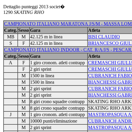
Dettaglio punteggi 2013 societ�
1290
SKATING RHO
CAMPIONATO ITALIANO MARATONA J/S/M - MASSA LOMBA
Categ.
Sesso
Gara
Atleta
MB
M
42.125 m in linea
BISI CLAUDIO
S
F
42.125 m in linea
BRIANCESCO GIUL
CAMPIONATO ITALIANO INDOOR - CAT. R/A/J/S - PESCARA - 0
Categ.
Sesso
Gara
Atleta
A
F
1 giro cronom. atleti contrapp
CREMASCHI GIULI
F
2 giri sprint
CREMASCHI GIULI
M
1500 in linea
CUBRANICH FABIO
M
1500 in linea
BIANCHESSI GABR
M
2 giri sprint
CUBRANICH FABIO
M
2 giri sprint
BIANCHESSI GABR
M
8 giri crono squadre contrapp
SKATING RHO ARK
M
8 giri crono squadre contrapp
SKATING RHO ARK
J
M
1 giro cronom. atleti contrapp
MASTROPASQUA A
M
10000 punti/eliminazione
CUBRANICH ANDR
M
2 giri sprint
MASTROPASQUA A