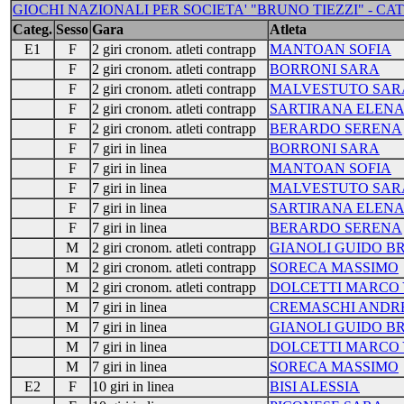
GIOCHI NAZIONALI PER SOCIETA' "BRUNO TIEZZI" - CAT -
Categ.
Sesso
Gara
Atleta
E1
F
2 giri cronom. atleti contrapp
MANTOAN SOFIA
F
2 giri cronom. atleti contrapp
BORRONI SARA
F
2 giri cronom. atleti contrapp
MALVESTUTO SAR
F
2 giri cronom. atleti contrapp
SARTIRANA ELEN
F
2 giri cronom. atleti contrapp
BERARDO SERENA
F
7 giri in linea
BORRONI SARA
F
7 giri in linea
MANTOAN SOFIA
F
7 giri in linea
MALVESTUTO SAR
F
7 giri in linea
SARTIRANA ELEN
F
7 giri in linea
BERARDO SERENA
M
2 giri cronom. atleti contrapp
GIANOLI GUIDO B
M
2 giri cronom. atleti contrapp
SORECA MASSIMO
M
2 giri cronom. atleti contrapp
DOLCETTI MARCO
M
7 giri in linea
CREMASCHI ANDR
M
7 giri in linea
GIANOLI GUIDO B
M
7 giri in linea
DOLCETTI MARCO
M
7 giri in linea
SORECA MASSIMO
E2
F
10 giri in linea
BISI ALESSIA