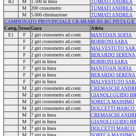
R2
M
1.500 in linea
TUMIATI ANDREA
M
200 cronometro
TUMIATI ANDREA
M
5.000 eliminazione
TUMIATI ANDREA
CAMPIONATO PROVINCIALE CR-MI-MB-BS-BG PISTA G/E -
Categ.
Sesso
Gara
Atleta
E1
F
2 giri cronometro atl.contr.
MANTOAN SOFIA
F
2 giri cronometro atl.contr.
BORRONI SARA
F
2 giri cronometro atl.contr.
MALVESTUTO SAR
F
2 giri cronometro atl.contr.
BERARDO SERENA
F
7 giri in linea
BORRONI SARA
F
7 giri in linea
MANTOAN SOFIA
F
7 giri in linea
BERARDO SERENA
F
7 giri in linea
MALVESTUTO SAR
M
2 giri cronometro atl.contr.
CREMASCHI ANDR
M
2 giri cronometro atl.contr.
GIANOLI GUIDO B
M
2 giri cronometro atl.contr.
SORECA MASSIMO
M
2 giri cronometro atl.contr.
DOLCETTI MARCO
M
7 giri in linea
CREMASCHI ANDR
M
7 giri in linea
GIANOLI GUIDO B
M
7 giri in linea
DOLCETTI MARCO
M
7 giri in linea
SORECA MASSIMO