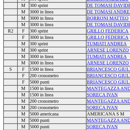
M
300 sprint
DE TOMASI DAVID
M
3000 in linea
DE TOMASI ANDRE
M
3000 in linea
BORRONI MATTEO
M
3000 in linea
DE TOMASI DAVID
R2
F
300 sprint
GRILLO FEDERICA
F
3000 in linea
GRILLO FEDERICA
M
300 sprint
TUMIATI ANDREA
M
300 sprint
ARNESE LORENZO
M
3000 in linea
TUMIATI ANDREA
M
3000 in linea
ARNESE LORENZO
S
F
1500 in linea
BRIANCESCO GIUL
F
200 cronometro
BRIANCESCO GIUL
F
5000 punti
BRIANCESCO GIUL
M
1500 in linea
MANTEGAZZA AN
M
1500 in linea
SORECA IVAN
M
200 cronometro
MANTEGAZZA AN
M
200 cronometro
SORECA IVAN
M
5000 americana
AMERICANA S M
M
5000 punti
MANTEGAZZA AN
M
5000 punti
SORECA IVAN