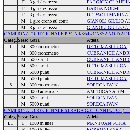
F
3 giri destrezza
FAGGION CLAUDI
F
3 giri destrezza
BARBA NOEMI
F
3 giri destrezza
DE PAOLI MARINA
M
1 giro crono atl.contr.
GIANOLI GIULIO 
M
3 giri destrezza
GIANOLI GIULIO 
CAMPIONATO REGIONALE PISTA J/S/M - CASSANO D'ADDA (
Categ.
Sesso
Gara
Atleta
J
M
300 cronometro
DE TOMASI LUCA
M
300 cronometro
CUBRANICH ANDR
M
500 sprint
CUBRANICH ANDR
M
500 sprint
DE TOMASI LUCA
M
5000 punti
CUBRANICH ANDR
M
5000 punti
DE TOMASI LUCA
S
M
300 cronometro
SORECA IVAN
M
3000 americana
AMERICANA S M
M
500 sprint
SORECA IVAN
M
5000 punti
SORECA IVAN
CAMPIONATO REGIONALE STRADA G/E - CANTU' (CO) - 14
Categ.
Sesso
Gara
Atleta
E1
F
1000 in linea
MANTOAN SOFIA
F
1000 in linea
BORRONI SARA