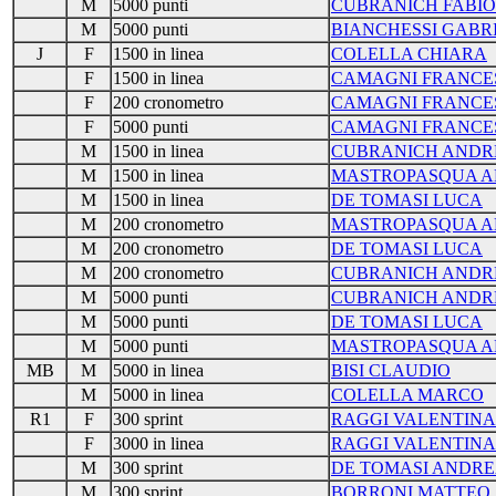
M
5000 punti
CUBRANICH FABIO
M
5000 punti
BIANCHESSI GABR
J
F
1500 in linea
COLELLA CHIARA
F
1500 in linea
CAMAGNI FRANCE
F
200 cronometro
CAMAGNI FRANCE
F
5000 punti
CAMAGNI FRANCE
M
1500 in linea
CUBRANICH ANDR
M
1500 in linea
MASTROPASQUA A
M
1500 in linea
DE TOMASI LUCA
M
200 cronometro
MASTROPASQUA A
M
200 cronometro
DE TOMASI LUCA
M
200 cronometro
CUBRANICH ANDR
M
5000 punti
CUBRANICH ANDR
M
5000 punti
DE TOMASI LUCA
M
5000 punti
MASTROPASQUA A
MB
M
5000 in linea
BISI CLAUDIO
M
5000 in linea
COLELLA MARCO
R1
F
300 sprint
RAGGI VALENTINA
F
3000 in linea
RAGGI VALENTINA
M
300 sprint
DE TOMASI ANDRE
M
300 sprint
BORRONI MATTEO