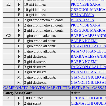
E2
F
10 giri in linea
PICONESE SARA
F
10 giri in linea
GREGUOL MARICA
F
10 giri in linea
BISI ALESSIA
F
2 giri cronometro atl.contr.
BISI ALESSIA
F
2 giri cronometro atl.contr.
PICONESE SARA
F
2 giri cronometro atl.contr.
GREGUOL MARICA
G2
F
1 giro crono atl.contr.
BARBA ALESSAND
F
1 giro crono atl.contr.
BARBA NOEMI
F
1 giro crono atl.contr.
FAGGION CLAUDI
F
1 giro crono atl.contr.
PAIANO FRANCES
F
3 giri destrezza
BARBA ALESSAND
F
3 giri destrezza
BARBA NOEMI
F
3 giri destrezza
FAGGION CLAUDI
F
3 giri destrezza
PAIANO FRANCES
M
1 giro crono atl.contr.
GIANOLI GIULIO 
M
3 giri destrezza
GIANOLI GIULIO 
CAMPIONATO PROVINCIALE (TUTTE) PISTA R/A - CASSANO
Categ.
Sesso
Gara
Atleta
A
F
1000 in linea
CREMASCHI GIULI
F
2 giri sprint
CREMASCHI GIULI