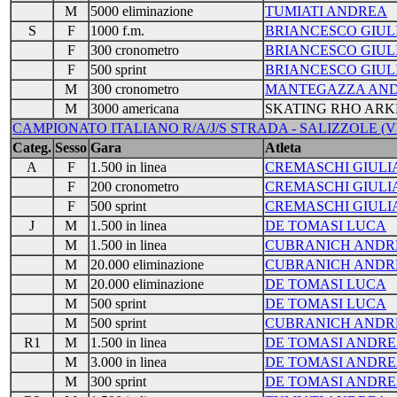
M
5000 eliminazione
TUMIATI ANDREA
S
F
1000 f.m.
BRIANCESCO GIUL
F
300 cronometro
BRIANCESCO GIUL
F
500 sprint
BRIANCESCO GIUL
M
300 cronometro
MANTEGAZZA AN
M
3000 americana
SKATING RHO ARK
CAMPIONATO ITALIANO R/A/J/S STRADA - SALIZZOLE (VR) 
Categ.
Sesso
Gara
Atleta
A
F
1.500 in linea
CREMASCHI GIULI
F
200 cronometro
CREMASCHI GIULI
F
500 sprint
CREMASCHI GIULI
J
M
1.500 in linea
DE TOMASI LUCA
M
1.500 in linea
CUBRANICH ANDR
M
20.000 eliminazione
CUBRANICH ANDR
M
20.000 eliminazione
DE TOMASI LUCA
M
500 sprint
DE TOMASI LUCA
M
500 sprint
CUBRANICH ANDR
R1
M
1.500 in linea
DE TOMASI ANDRE
M
3.000 in linea
DE TOMASI ANDRE
M
300 sprint
DE TOMASI ANDRE