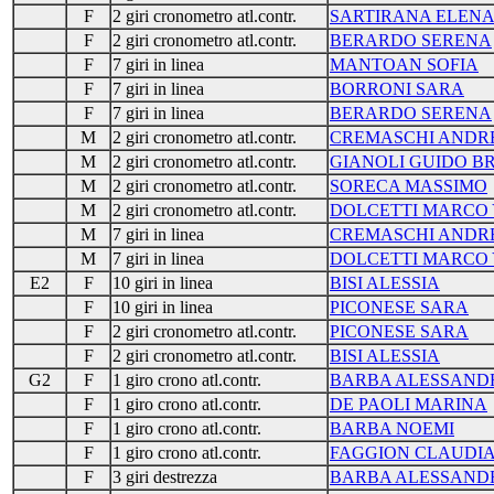
F
2 giri cronometro atl.contr.
SARTIRANA ELEN
F
2 giri cronometro atl.contr.
BERARDO SERENA
F
7 giri in linea
MANTOAN SOFIA
F
7 giri in linea
BORRONI SARA
F
7 giri in linea
BERARDO SERENA
M
2 giri cronometro atl.contr.
CREMASCHI ANDR
M
2 giri cronometro atl.contr.
GIANOLI GUIDO B
M
2 giri cronometro atl.contr.
SORECA MASSIMO
M
2 giri cronometro atl.contr.
DOLCETTI MARCO
M
7 giri in linea
CREMASCHI ANDR
M
7 giri in linea
DOLCETTI MARCO
E2
F
10 giri in linea
BISI ALESSIA
F
10 giri in linea
PICONESE SARA
F
2 giri cronometro atl.contr.
PICONESE SARA
F
2 giri cronometro atl.contr.
BISI ALESSIA
G2
F
1 giro crono atl.contr.
BARBA ALESSAND
F
1 giro crono atl.contr.
DE PAOLI MARINA
F
1 giro crono atl.contr.
BARBA NOEMI
F
1 giro crono atl.contr.
FAGGION CLAUDI
F
3 giri destrezza
BARBA ALESSAND