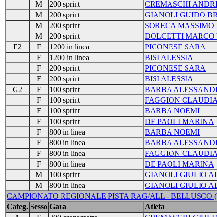
M
200 sprint
CREMASCHI ANDR
M
200 sprint
GIANOLI GUIDO B
M
200 sprint
SORECA MASSIMO
M
200 sprint
DOLCETTI MARCO
E2
F
1200 in linea
PICONESE SARA
F
1200 in linea
BISI ALESSIA
F
200 sprint
PICONESE SARA
F
200 sprint
BISI ALESSIA
G2
F
100 sprint
BARBA ALESSAND
F
100 sprint
FAGGION CLAUDI
F
100 sprint
BARBA NOEMI
F
100 sprint
DE PAOLI MARINA
F
800 in linea
BARBA NOEMI
F
800 in linea
BARBA ALESSAND
F
800 in linea
FAGGION CLAUDI
F
800 in linea
DE PAOLI MARINA
M
100 sprint
GIANOLI GIULIO 
M
800 in linea
GIANOLI GIULIO 
CAMPIONATO REGIONALE PISTA RAG/ALL - BELLUSCO (MB
Categ.
Sesso
Gara
Atleta