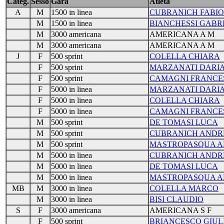
Categ.
Sesso
Gara
Atleta
A
M
1500 in linea
CUBRANICH FABIO
M
1500 in linea
BIANCHESSI GABR
M
3000 americana
AMERICANA A M
M
3000 americana
AMERICANA A M
J
F
500 sprint
COLELLA CHIARA
F
500 sprint
MARZANATI DARI
F
500 sprint
CAMAGNI FRANCE
F
5000 in linea
MARZANATI DARI
F
5000 in linea
COLELLA CHIARA
F
5000 in linea
CAMAGNI FRANCE
M
500 sprint
DE TOMASI LUCA
M
500 sprint
CUBRANICH ANDR
M
500 sprint
MASTROPASQUA A
M
5000 in linea
CUBRANICH ANDR
M
5000 in linea
DE TOMASI LUCA
M
5000 in linea
MASTROPASQUA A
MB
M
3000 in linea
COLELLA MARCO
M
3000 in linea
BISI CLAUDIO
S
F
3000 americana
AMERICANA S F
F
500 sprint
BRIANCESCO GIUL