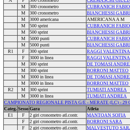
A
F
300 cronometro
CREMASCHI GIULI
M
300 cronometro
CUBRANICH FABIO
M
300 cronometro
BIANCHESSI GABR
M
3000 americana
AMERICANA A M
M
500 sprint
CUBRANICH FABIO
M
500 sprint
BIANCHESSI GABR
M
5000 punti
CUBRANICH FABIO
M
5000 punti
BIANCHESSI GABR
R1
F
300 sprint
RAGGI VALENTINA
F
3000 in linea
RAGGI VALENTINA
M
300 sprint
DE TOMASI ANDRE
M
300 sprint
BORRONI MATTEO
M
3000 in linea
DE TOMASI ANDRE
M
3000 in linea
BORRONI MATTEO
R2
M
300 sprint
TUMIATI ANDREA
M
3000 in linea
TUMIATI ANDREA
CAMPIONATO REGIONALE PISTA G/E - MERATE (LC) - 29 
Categ.
Sesso
Gara
Atleta
E1
F
2 giri cronometro atl.contr.
MANTOAN SOFIA
F
2 giri cronometro atl.contr.
BORRONI SARA
F
2 giri cronometro atl.contr.
MALVESTUTO SAR