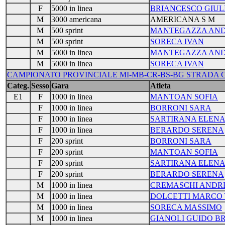
F
5000 in linea
BRIANCESCO GIUL
M
3000 americana
AMERICANA S M
M
500 sprint
MANTEGAZZA AN
M
500 sprint
SORECA IVAN
M
5000 in linea
MANTEGAZZA AN
M
5000 in linea
SORECA IVAN
CAMPIONATO PROVINCIALE MI-MB-CR-BS-BG STRADA G/E 
Categ.
Sesso
Gara
Atleta
E1
F
1000 in linea
MANTOAN SOFIA
F
1000 in linea
BORRONI SARA
F
1000 in linea
SARTIRANA ELEN
F
1000 in linea
BERARDO SERENA
F
200 sprint
BORRONI SARA
F
200 sprint
MANTOAN SOFIA
F
200 sprint
SARTIRANA ELEN
F
200 sprint
BERARDO SERENA
M
1000 in linea
CREMASCHI ANDR
M
1000 in linea
DOLCETTI MARCO
M
1000 in linea
SORECA MASSIMO
M
1000 in linea
GIANOLI GUIDO B