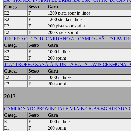
3Â° TROFEO INTERN.LE BRIANZA -36Â° CITTÃ DI CANTU' 
Categ.
Sesso
Gara
E2
F
1200 pista sopr in linea
E2
F
1200 strada in linea
E2
F
200 pista sopr sprint
E2
F
200 strada sprint
TROFEO CITTA' DI CARDANO AL CAMPO - 5Â° TAPPA TRC 
Categ.
Sesso
Gara
E2
F
1000 in linea
E2
F
200 sprint
14Â° TROFEO ZANÃ¨Ã¨N DE LA BALA - AVIS CREMONA -
Categ.
Sesso
Gara
E2
F
1000 in linea
E2
F
200 sprint
2013
CAMPIONATO PROVINCIALE MI-MB-CR-BS-BG STRADA G/E
Categ.
Sesso
Gara
E1
F
1000 in linea
E1
F
200 sprint