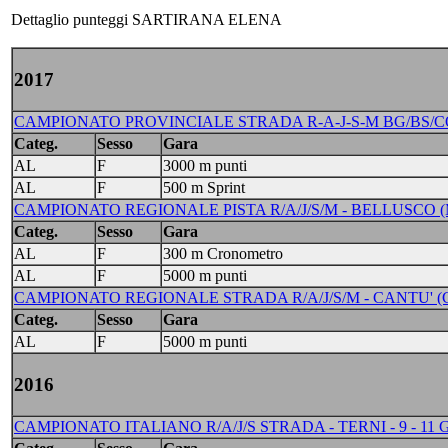
Dettaglio punteggi SARTIRANA ELENA
2017
CAMPIONATO PROVINCIALE STRADA R-A-J-S-M BG/BS/CO/
Categ.
Sesso
Gara
AL
F
3000 m punti
AL
F
500 m Sprint
CAMPIONATO REGIONALE PISTA R/A/J/S/M - BELLUSCO (M
Categ.
Sesso
Gara
AL
F
300 m Cronometro
AL
F
5000 m punti
CAMPIONATO REGIONALE STRADA R/A/J/S/M - CANTU' (CO)
Categ.
Sesso
Gara
AL
F
5000 m punti
2016
CAMPIONATO ITALIANO R/A/J/S STRADA - TERNI - 9 - 11