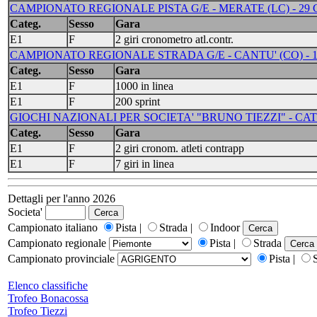
CAMPIONATO REGIONALE PISTA G/E - MERATE (LC) - 29 
Categ.
Sesso
Gara
E1
F
2 giri cronometro atl.contr.
CAMPIONATO REGIONALE STRADA G/E - CANTU' (CO) - 1
Categ.
Sesso
Gara
E1
F
1000 in linea
E1
F
200 sprint
GIOCHI NAZIONALI PER SOCIETA' "BRUNO TIEZZI" - CAT 
Categ.
Sesso
Gara
E1
F
2 giri cronom. atleti contrapp
E1
F
7 giri in linea
Dettagli per l'anno 2026
Societa'
Campionato italiano
Pista |
Strada |
Indoor
Campionato regionale
Pista |
Strada
Campionato provinciale
Pista |
Elenco classifiche
Trofeo Bonacossa
Trofeo Tiezzi