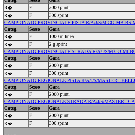
Categ.
Sesso
Gara
F
2000 punti
R�
F
300 sprint
R�
CAMPIONATO PROVINCIALE PISTA R/A/J/S/M CO-MB-BS-M
Categ.
Sesso
Gara
F
1000 in linea
R�
F
2 g sprint
R�
CAMPIONATO PROVINCIALE STRADA R/A/J/S/M CO-MI-BG-
Categ.
Sesso
Gara
F
2000 punti
R�
F
300 sprint
R�
CAMPIONATO REGIONALE PISTA R/A/J/S/MASTER - BELLU
Categ.
Sesso
Gara
F
2000 punti
R�
CAMPIONATO REGIONALE STRADA R/A/J/S/MASTER - CASS
Categ.
Sesso
Gara
F
2000 punti
R�
F
300 sprint
R�