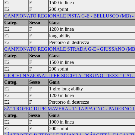
E2
F
1500 in linea
E2
F
200 sprint
CAMPIONATO REGIONALE PISTA G-E - BELLUSCO (MB) - 
Categ.
Sesso
Gara
E2
F
1200 in linea
E2
F
long ability
E2
F
Percorso di destrezza
CAMPIONATO REGIONALE STRADA G-E - GIUSSANO (MB) 
Categ.
Sesso
Gara
E2
F
1500 in linea
E2
F
200 sprint
GIOCHI NAZIONALI PER SOCIETA' "BRUNO TIEZZI" CAT. -
Categ.
Sesso
Gara
E2
F
1 giro long ability
E2
F
1200 in linea
E2
F
Percorso di destrezza
8Â° TROFEO DI PRIMAVERA - 1^ TAPPA CNO - PADERNO D
Categ.
Sesso
Gara
E2
F
1000 in linea
E2
F
200 sprint