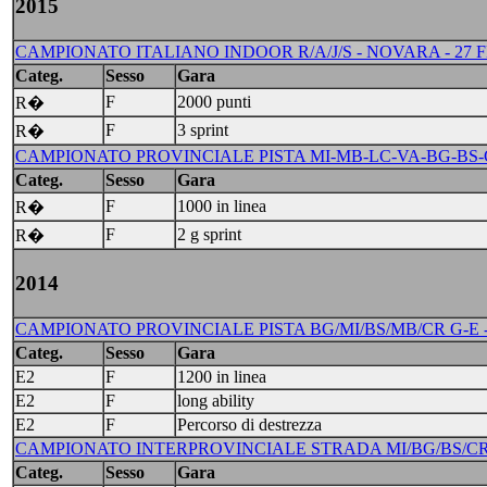
2015
CAMPIONATO ITALIANO INDOOR R/A/J/S - NOVARA - 27 F
Categ.
Sesso
Gara
F
2000 punti
R�
F
3 sprint
R�
CAMPIONATO PROVINCIALE PISTA MI-MB-LC-VA-BG-BS-CO
Categ.
Sesso
Gara
F
1000 in linea
R�
F
2 g sprint
R�
2014
CAMPIONATO PROVINCIALE PISTA BG/MI/BS/MB/CR G-E -
Categ.
Sesso
Gara
E2
F
1200 in linea
E2
F
long ability
E2
F
Percorso di destrezza
CAMPIONATO INTERPROVINCIALE STRADA MI/BG/BS/CR/M
Categ.
Sesso
Gara