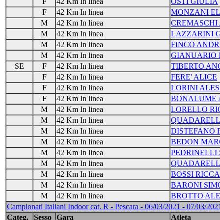
F
42 Km In linea
OSTI GIULIA
F
42 Km In linea
MONZANI E
M
42 Km In linea
CREMASCHI
M
42 Km In linea
LAZZARINI 
M
42 Km In linea
FINCO AND
M
42 Km In linea
GIANUARIO 
SE
F
42 Km In linea
TIBERTO AN
F
42 Km In linea
FERE' ALICE
F
42 Km In linea
LORINI ALES
F
42 Km In linea
BONALUME 
M
42 Km In linea
LORELLO R
M
42 Km In linea
QUADARELL
M
42 Km In linea
DISTEFANO 
M
42 Km In linea
BEDON MAR
M
42 Km In linea
PEDRINELLI
M
42 Km In linea
QUADARELL
M
42 Km In linea
BOSSI RICC
M
42 Km In linea
BARONI SIM
M
42 Km In linea
BROTTO ALE
Campionati Italiani Indoor cat. R - Pescara - 06/03/2021 - 07/03/2021
Categ.
Sesso
Gara
Atleta