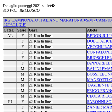
Dettaglio punteggi 2021 societ�
310
POL. BELLUSCO
IRG CAMPIONATO ITALIANO MARATONA J/S/M - CAMPION
27/06/21 (GF)
Categ.
Sesso
Gara
Atleta
AL
F
21 Km In linea
BEDON JULI
F
21 Km In linea
DOLCI ALIC
F
21 Km In linea
VECCHI ILA
F
21 Km In linea
CONFALONIE
F
21 Km In linea
BRIOSCHI E
F
21 Km In linea
IANNARELLI
M
21 Km In linea
BALINI EMA
M
21 Km In linea
BOSSI LEO
M
21 Km In linea
MANZOTTI C
M
21 Km In linea
TAGLIENTE 
M
21 Km In linea
FRIGO FRAN
M
21 Km In linea
CEOLA RIC
JU
F
42 Km In linea
SARONNI SO
F
42 Km In linea
ZANIER MAR