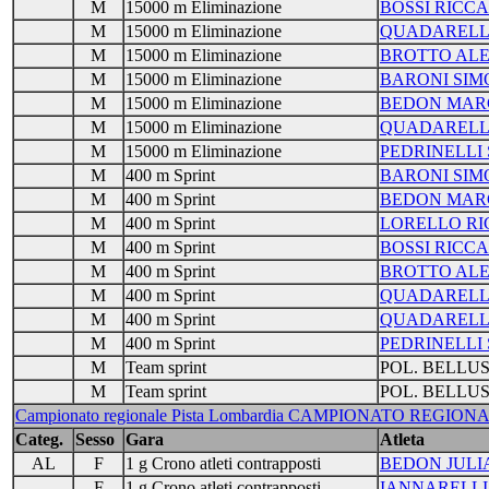
M
15000 m Eliminazione
BOSSI RICC
M
15000 m Eliminazione
QUADARELL
M
15000 m Eliminazione
BROTTO ALE
M
15000 m Eliminazione
BARONI SIM
M
15000 m Eliminazione
BEDON MAR
M
15000 m Eliminazione
QUADARELL
M
15000 m Eliminazione
PEDRINELLI
M
400 m Sprint
BARONI SIM
M
400 m Sprint
BEDON MAR
M
400 m Sprint
LORELLO R
M
400 m Sprint
BOSSI RICC
M
400 m Sprint
BROTTO ALE
M
400 m Sprint
QUADARELL
M
400 m Sprint
QUADARELL
M
400 m Sprint
PEDRINELLI
M
Team sprint
POL. BELLU
M
Team sprint
POL. BELLU
Campionato regionale Pista Lombardia CAMPIONATO REGIONAL
Categ.
Sesso
Gara
Atleta
AL
F
1 g Crono atleti contrapposti
BEDON JULI
F
1 g Crono atleti contrapposti
IANNARELLI