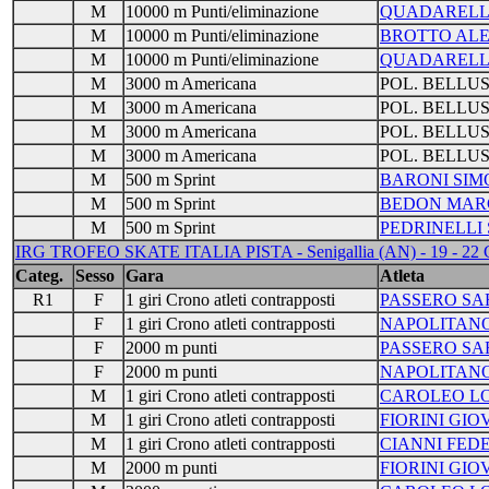
M
10000 m Punti/eliminazione
QUADARELL
M
10000 m Punti/eliminazione
BROTTO ALE
M
10000 m Punti/eliminazione
QUADARELL
M
3000 m Americana
POL. BELLU
M
3000 m Americana
POL. BELLU
M
3000 m Americana
POL. BELLU
M
3000 m Americana
POL. BELLU
M
500 m Sprint
BARONI SIM
M
500 m Sprint
BEDON MAR
M
500 m Sprint
PEDRINELLI
IRG TROFEO SKATE ITALIA PISTA - Senigallia (AN) - 19 - 22
Categ.
Sesso
Gara
Atleta
R1
F
1 giri Crono atleti contrapposti
PASSERO SA
F
1 giri Crono atleti contrapposti
NAPOLITANO
F
2000 m punti
PASSERO SA
F
2000 m punti
NAPOLITANO
M
1 giri Crono atleti contrapposti
CAROLEO L
M
1 giri Crono atleti contrapposti
FIORINI GIO
M
1 giri Crono atleti contrapposti
CIANNI FED
M
2000 m punti
FIORINI GIO