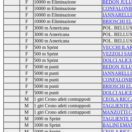
F
10000 m Eliminazione
BEDON JULI
F
10000 m Eliminazione
CONFALONIE
F
10000 m Eliminazione
IANNARELLI
F
10000 m Eliminazione
BRIOSCHI E
F
3000 m Americana
POL. BELLU
F
3000 m Americana
POL. BELLU
F
3000 m Americana
POL. BELLU
F
500 m Sprint
VECCHI ILA
F
500 m Sprint
VEZZOLI SA
F
500 m Sprint
DOLCI ALIC
F
5000 m punti
BEDON JULI
F
5000 m punti
IANNARELLI
F
5000 m punti
CONFALONIE
F
5000 m punti
BRIOSCHI E
F
5000 m punti
DOLCI ALIC
M
1 giri Crono atleti contrapposti
CEOLA RIC
M
1 giri Crono atleti contrapposti
TAGLIENTE 
M
1 giri Crono atleti contrapposti
MANZOTTI C
M
1000 m Sprint
TAGLIENTE 
M
1000 m Sprint
BALINI EMA
M
1000 m Sprint
CEOLA RIC