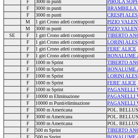
F
3000 m punti
PIROLA SOPH
F
3000 m punti
BRAMBILLA 
F
3000 m punti
CRESPI ALES
M
1 giri Crono atleti contrapposti
PIZIO VALE
M
3000 m punti
PIZIO VALE
SE
F
1 giri Crono atleti contrapposti
TIBERTO AN
F
1 giri Crono atleti contrapposti
LORINI ALES
F
1 giri Crono atleti contrapposti
FERE' ALICE
F
1 giri Crono atleti contrapposti
BONALUME 
F
1000 m Sprint
TIBERTO AN
F
1000 m Sprint
BONALUME 
F
1000 m Sprint
LORINI ALES
F
1000 m Sprint
FERE' ALICE
F
1000 m Sprint
PAGANELLI 
F
10000 m Eliminazione
PAGANELLI 
F
10000 m Punti/eliminazione
PAGANELLI 
F
3000 m Americana
POL. BELLU
F
3000 m Americana
POL. BELLU
F
3000 m Americana
POL. BELLU
F
500 m Sprint
TIBERTO AN
F
500 m Sprint
BONALUME 