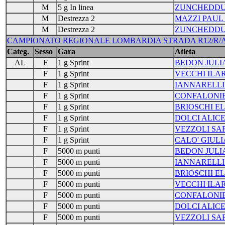
M
5 g In linea
ZUNCHEDDU
M
Destrezza 2
MAZZI PAUL
M
Destrezza 2
ZUNCHEDDU
CAMPIONATO REGIONALE LOMBARDIA STRADA R12/R/A/J/S/
Categ.
Sesso
Gara
Atleta
AL
F
1 g Sprint
BEDON JULI
F
1 g Sprint
VECCHI ILA
F
1 g Sprint
IANNARELLI
F
1 g Sprint
CONFALONIE
F
1 g Sprint
BRIOSCHI E
F
1 g Sprint
DOLCI ALIC
F
1 g Sprint
VEZZOLI SA
F
1 g Sprint
CALO' GIULI
F
5000 m punti
BEDON JULI
F
5000 m punti
IANNARELLI
F
5000 m punti
BRIOSCHI E
F
5000 m punti
VECCHI ILA
F
5000 m punti
CONFALONIE
F
5000 m punti
DOLCI ALIC
F
5000 m punti
VEZZOLI SA