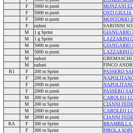
F
5000 m punti
MONZANI E
F
5000 m punti
OSTI GIULIA
F
5000 m punti
MONTORIO I
F
raduni
SARONNI SO
M
1 g Sprint
GIANUARIO 
M
1 g Sprint
LAZZARINI 
M
5000 m punti
GIANUARIO 
M
5000 m punti
LAZZARINI 
M
raduni
GREMASCHI
M
raduni
FINCO AND
R1
F
200 m Sprint
PASSERO SA
F
200 m Sprint
NAPOLITANO
F
2000 m punti
NAPOLITANO
F
2000 m punti
PASSERO SA
M
200 m Sprint
CAROLEO L
M
200 m Sprint
CIANNI FED
M
2000 m punti
CAROLEO L
M
2000 m punti
CIANNI FED
RA
F
300 m Sprint
BRAMBILLA 
F
300 m Sprint
PIROLA SOPH