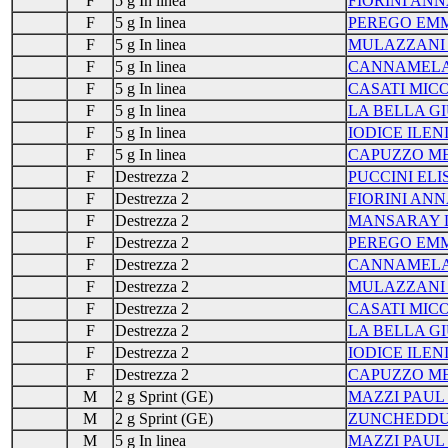
F
5 g In linea
FIORINI AN
F
5 g In linea
PEREGO EM
F
5 g In linea
MULAZZANI
F
5 g In linea
CANNAMELA
F
5 g In linea
CASATI MIC
F
5 g In linea
LA BELLA G
F
5 g In linea
IODICE ILEN
F
5 g In linea
CAPUZZO ME
F
Destrezza 2
PUCCINI ELI
F
Destrezza 2
FIORINI AN
F
Destrezza 2
MANSARAY 
F
Destrezza 2
PEREGO EM
F
Destrezza 2
CANNAMELA
F
Destrezza 2
MULAZZANI
F
Destrezza 2
CASATI MIC
F
Destrezza 2
LA BELLA G
F
Destrezza 2
IODICE ILEN
F
Destrezza 2
CAPUZZO ME
M
2 g Sprint (GE)
MAZZI PAUL
M
2 g Sprint (GE)
ZUNCHEDDU
M
5 g In linea
MAZZI PAUL