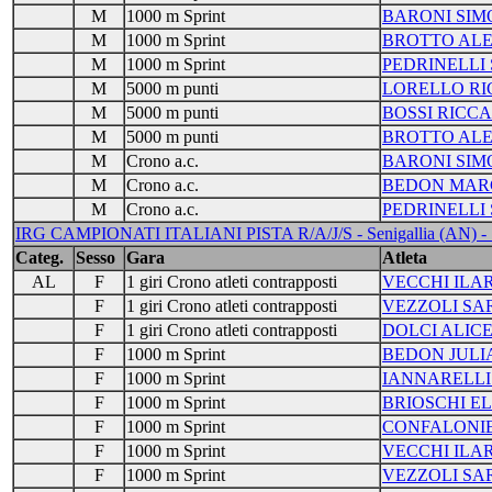
M
1000 m Sprint
BARONI SIM
M
1000 m Sprint
BROTTO ALE
M
1000 m Sprint
PEDRINELLI
M
5000 m punti
LORELLO R
M
5000 m punti
BOSSI RICC
M
5000 m punti
BROTTO ALE
M
Crono a.c.
BARONI SIM
M
Crono a.c.
BEDON MAR
M
Crono a.c.
PEDRINELLI
IRG CAMPIONATI ITALIANI PISTA R/A/J/S - Senigallia (AN) - 
Categ.
Sesso
Gara
Atleta
AL
F
1 giri Crono atleti contrapposti
VECCHI ILA
F
1 giri Crono atleti contrapposti
VEZZOLI SA
F
1 giri Crono atleti contrapposti
DOLCI ALIC
F
1000 m Sprint
BEDON JULI
F
1000 m Sprint
IANNARELLI
F
1000 m Sprint
BRIOSCHI E
F
1000 m Sprint
CONFALONIE
F
1000 m Sprint
VECCHI ILA
F
1000 m Sprint
VEZZOLI SA