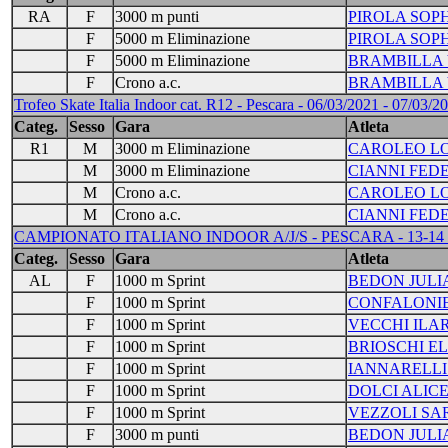
RA
F
3000 m punti
PIROLA SOPH
F
5000 m Eliminazione
PIROLA SOPH
F
5000 m Eliminazione
BRAMBILLA 
F
Crono a.c.
BRAMBILLA 
Trofeo Skate Italia Indoor cat. R12 - Pescara - 06/03/2021 - 07/03/20
Categ.
Sesso
Gara
Atleta
R1
M
3000 m Eliminazione
CAROLEO L
M
3000 m Eliminazione
CIANNI FED
M
Crono a.c.
CAROLEO L
M
Crono a.c.
CIANNI FED
CAMPIONATO ITALIANO INDOOR A/J/S - PESCARA - 13-14 
Categ.
Sesso
Gara
Atleta
AL
F
1000 m Sprint
BEDON JULI
F
1000 m Sprint
CONFALONIE
F
1000 m Sprint
VECCHI ILA
F
1000 m Sprint
BRIOSCHI E
F
1000 m Sprint
IANNARELLI
F
1000 m Sprint
DOLCI ALIC
F
1000 m Sprint
VEZZOLI SA
F
3000 m punti
BEDON JULI