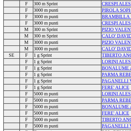
F
300 m Sprint
CRESPI ALES
F
3000 m punti
PIROLA SOPH
F
3000 m punti
BRAMBILLA 
F
3000 m punti
CRESPI ALES
M
300 m Sprint
PIZIO VALE
M
300 m Sprint
CALO' DAVI
M
3000 m punti
PIZIO VALE
M
3000 m punti
CALO' DAVI
SE
F
1 g Sprint
TIBERTO AN
F
1 g Sprint
LORINI ALES
F
1 g Sprint
BONALUME 
F
1 g Sprint
PARMA REB
F
1 g Sprint
PAGANELLI 
F
1 g Sprint
FERE' ALICE
F
5000 m punti
LORINI ALES
F
5000 m punti
PARMA REB
F
5000 m punti
BONALUME 
F
5000 m punti
FERE' ALICE
F
5000 m punti
TIBERTO AN
F
5000 m punti
PAGANELLI 