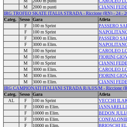
M
2000 m punti
CAROLEO L
M
2000 m punti
CIANNI FED
IRG TROFEO SKATE ITALIA STRADA - Riccione (RN) - 24 - 2
Categ.
Sesso
Gara
Atleta
F
100 m Sprint
PASSERO SA
F
100 m Sprint
NAPOLITANO
F
3000 m Elim.
PASSERO SA
F
3000 m Elim.
NAPOLITANO
M
100 m Sprint
CAROLEO L
M
100 m Sprint
FIORINI GIO
M
100 m Sprint
CIANNI FED
M
3000 m Elim.
CAROLEO L
M
3000 m Elim.
FIORINI GIO
M
3000 m Elim.
CIANNI FED
IRG CAMPIONATI ITALIANI STRADA R/A/J/S/M - Riccione (RN
Categ.
Sesso
Gara
Atleta
AL
F
100 m Sprint
VECCHI ILA
F
10000 m Elim.
IANNARELLI
F
10000 m Elim.
BEDON JULI
F
10000 m Elim.
CONFALONIE
F
10000 m Elim.
BRIOSCHI E