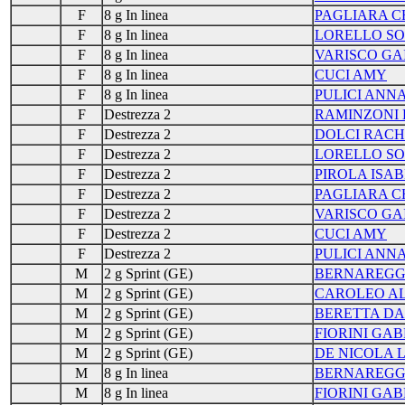
F
8 g In linea
PAGLIARA C
F
8 g In linea
LORELLO SO
F
8 g In linea
VARISCO GA
F
8 g In linea
CUCI AMY
F
8 g In linea
PULICI ANN
F
Destrezza 2
RAMINZONI 
F
Destrezza 2
DOLCI RACH
F
Destrezza 2
LORELLO SO
F
Destrezza 2
PIROLA ISA
F
Destrezza 2
PAGLIARA C
F
Destrezza 2
VARISCO GA
F
Destrezza 2
CUCI AMY
F
Destrezza 2
PULICI ANN
M
2 g Sprint (GE)
BERNAREGG
M
2 g Sprint (GE)
CAROLEO A
M
2 g Sprint (GE)
BERETTA DA
M
2 g Sprint (GE)
FIORINI GAB
M
2 g Sprint (GE)
DE NICOLA 
M
8 g In linea
BERNAREGG
M
8 g In linea
FIORINI GAB