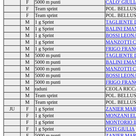
F
5000 m punti
CALO' GIULI
F
Team sprint
POL. BELLU
F
Team sprint
POL. BELLU
M
1 g Sprint
TAGLIENTE 
M
1 g Sprint
BALINI EMA
M
1 g Sprint
BOSSI LEO
M
1 g Sprint
MANZOTTI C
M
1 g Sprint
FRIGO FRAN
M
5000 m punti
TAGLIENTE 
M
5000 m punti
BALINI EMA
M
5000 m punti
MANZOTTI C
M
5000 m punti
BOSSI LEO
M
5000 m punti
FRIGO FRAN
M
raduni
CEOLA RIC
M
Team sprint
POL. BELLU
M
Team sprint
POL. BELLU
JU
F
1 g Sprint
ZANIER MAR
F
1 g Sprint
MONZANI E
F
1 g Sprint
MONTORIO I
F
1 g Sprint
OSTI GIULIA
F
5000 m punti
ZANIER MAR