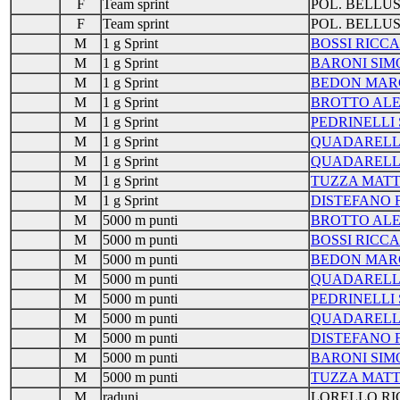
F
Team sprint
POL. BELLU
F
Team sprint
POL. BELLU
M
1 g Sprint
BOSSI RICC
M
1 g Sprint
BARONI SIM
M
1 g Sprint
BEDON MAR
M
1 g Sprint
BROTTO ALE
M
1 g Sprint
PEDRINELLI
M
1 g Sprint
QUADARELL
M
1 g Sprint
QUADARELL
M
1 g Sprint
TUZZA MATT
M
1 g Sprint
DISTEFANO 
M
5000 m punti
BROTTO ALE
M
5000 m punti
BOSSI RICC
M
5000 m punti
BEDON MAR
M
5000 m punti
QUADARELL
M
5000 m punti
PEDRINELLI
M
5000 m punti
QUADARELL
M
5000 m punti
DISTEFANO 
M
5000 m punti
BARONI SIM
M
5000 m punti
TUZZA MATT
M
raduni
LORELLO R