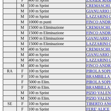
F
400 m Sprint
ZANIER MAR
M
100 m Sprint
CREMASCHI
M
100 m Sprint
GIANUARIO 
M
100 m Sprint
LAZZARINI 
M
10000 m punti
FINCO AND
M
15000 m Eliminazione
CREMASCHI
M
15000 m Eliminazione
FINCO AND
M
15000 m Eliminazione
GIANUARIO 
M
15000 m Eliminazione
LAZZARINI 
M
400 m Sprint
CREMASCHI
M
400 m Sprint
GIANUARIO 
M
400 m Sprint
LAZZARINI 
M
400 m Sprint
FINCO AND
RA
F
100 m Sprint
PIROLA SOPH
F
100 m Sprint
BRAMBILLA 
F
5000 m Elim.
PIROLA SOPH
F
5000 m Elim.
BRAMBILLA 
M
100 m Sprint
PIZIO VALE
M
5000 m Elim.
PIZIO VALE
SE
F
100 m Sprint
TIBERTO AN
F
100 m Sprint
FERE' ALICE