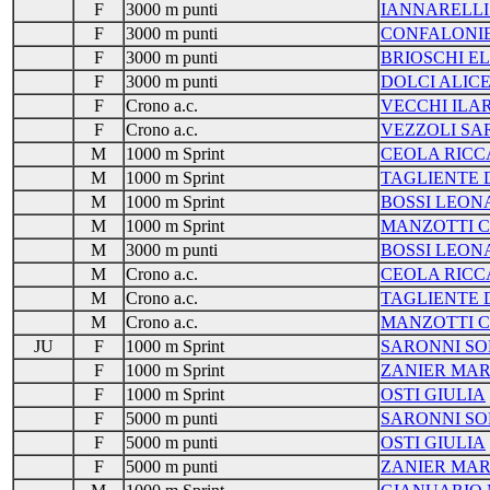
F
3000 m punti
IANNARELLI
F
3000 m punti
CONFALONIE
F
3000 m punti
BRIOSCHI E
F
3000 m punti
DOLCI ALIC
F
Crono a.c.
VECCHI ILA
F
Crono a.c.
VEZZOLI SA
M
1000 m Sprint
CEOLA RIC
M
1000 m Sprint
TAGLIENTE 
M
1000 m Sprint
BOSSI LEO
M
1000 m Sprint
MANZOTTI C
M
3000 m punti
BOSSI LEO
M
Crono a.c.
CEOLA RIC
M
Crono a.c.
TAGLIENTE 
M
Crono a.c.
MANZOTTI C
JU
F
1000 m Sprint
SARONNI SO
F
1000 m Sprint
ZANIER MAR
F
1000 m Sprint
OSTI GIULIA
F
5000 m punti
SARONNI SO
F
5000 m punti
OSTI GIULIA
F
5000 m punti
ZANIER MAR