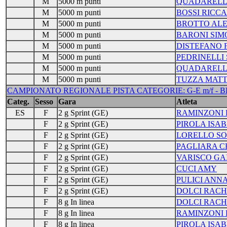
M
5000 m punti
QUADARELL
M
5000 m punti
BOSSI RICC
M
5000 m punti
BROTTO ALE
M
5000 m punti
BARONI SIM
M
5000 m punti
DISTEFANO 
M
5000 m punti
PEDRINELLI
M
5000 m punti
QUADARELL
M
5000 m punti
TUZZA MATT
CAMPIONATO REGIONALE PISTA CATEGORIE: G-E m/f - BEL
Categ.
Sesso
Gara
Atleta
ES
F
2 g Sprint (GE)
RAMINZONI 
F
2 g Sprint (GE)
PIROLA ISA
F
2 g Sprint (GE)
LORELLO SO
F
2 g Sprint (GE)
PAGLIARA C
F
2 g Sprint (GE)
VARISCO GA
F
2 g Sprint (GE)
CUCI AMY
F
2 g Sprint (GE)
PULICI ANN
F
2 g Sprint (GE)
DOLCI RACH
F
8 g In linea
DOLCI RACH
F
8 g In linea
RAMINZONI 
F
8 g In linea
PIROLA ISA