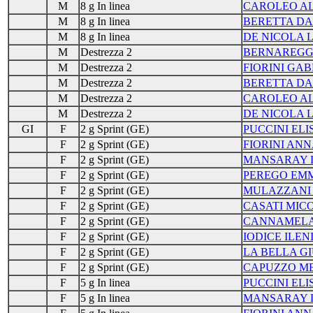
M
8 g In linea
CAROLEO A
M
8 g In linea
BERETTA DA
M
8 g In linea
DE NICOLA 
M
Destrezza 2
BERNAREGG
M
Destrezza 2
FIORINI GAB
M
Destrezza 2
BERETTA DA
M
Destrezza 2
CAROLEO A
M
Destrezza 2
DE NICOLA 
GI
F
2 g Sprint (GE)
PUCCINI ELI
F
2 g Sprint (GE)
FIORINI AN
F
2 g Sprint (GE)
MANSARAY 
F
2 g Sprint (GE)
PEREGO EM
F
2 g Sprint (GE)
MULAZZANI
F
2 g Sprint (GE)
CASATI MIC
F
2 g Sprint (GE)
CANNAMELA
F
2 g Sprint (GE)
IODICE ILEN
F
2 g Sprint (GE)
LA BELLA G
F
2 g Sprint (GE)
CAPUZZO ME
F
5 g In linea
PUCCINI ELI
F
5 g In linea
MANSARAY 