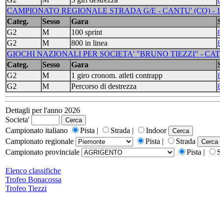
CAMPIONATO REGIONALE STRADA G/E - CANTU' (CO) - 1
Categ.
Sesso
Gara
G2
M
100 sprint
G2
M
800 in linea
GIOCHI NAZIONALI PER SOCIETA' "BRUNO TIEZZI" - CAT 
Categ.
Sesso
Gara
G2
M
1 giro cronom. atleti contrapp
G2
M
Percorso di destrezza
Dettagli per l'anno 2026
Societa'
Campionato italiano
Pista |
Strada |
Indoor
Campionato regionale
Pista |
Strada
Campionato provinciale
Pista |
Elenco classifiche
Trofeo Bonacossa
Trofeo Tiezzi