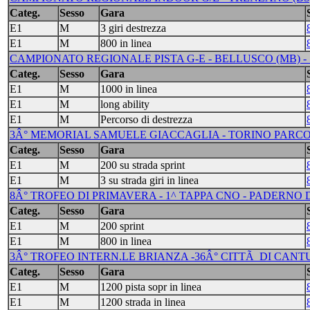
Categ.
Sesso
Gara
E1
M
3 giri destrezza
E1
M
800 in linea
CAMPIONATO REGIONALE PISTA G-E - BELLUSCO (MB) - 
Categ.
Sesso
Gara
E1
M
1000 in linea
E1
M
long ability
E1
M
Percorso di destrezza
3Â° MEMORIAL SAMUELE GIACCAGLIA - TORINO PARCO COL
Categ.
Sesso
Gara
E1
M
200 su strada sprint
E1
M
3 su strada giri in linea
8Â° TROFEO DI PRIMAVERA - 1^ TAPPA CNO - PADERNO D
Categ.
Sesso
Gara
E1
M
200 sprint
E1
M
800 in linea
3Â° TROFEO INTERN.LE BRIANZA -36Â° CITTÃ DI CANTU' 
Categ.
Sesso
Gara
E1
M
1200 pista sopr in linea
E1
M
1200 strada in linea