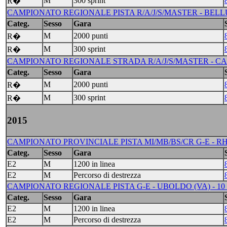
M
300 sprint
R�
CAMPIONATO REGIONALE PISTA R/A/J/S/MASTER - BELLU
Categ.
Sesso
Gara
M
2000 punti
R�
M
300 sprint
R�
CAMPIONATO REGIONALE STRADA R/A/J/S/MASTER - CASS
Categ.
Sesso
Gara
M
2000 punti
R�
M
300 sprint
R�
2015
CAMPIONATO PROVINCIALE PISTA MI/MB/BS/CR G-E - RHO 
Categ.
Sesso
Gara
E2
M
1200 in linea
E2
M
Percorso di destrezza
CAMPIONATO REGIONALE PISTA G-E - UBOLDO (VA) - 10
Categ.
Sesso
Gara
E2
M
1200 in linea
E2
M
Percorso di destrezza