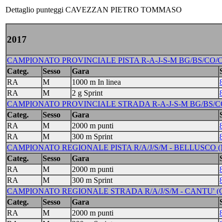
Dettaglio punteggi CAVEZZAN PIETRO TOMMASO
2017
CAMPIONATO PROVINCIALE PISTA R-A-J-S-M BG/BS/CO/CR
Categ.
Sesso
Gara
RA
M
1000 m In linea
RA
M
2 g Sprint
CAMPIONATO PROVINCIALE STRADA R-A-J-S-M BG/BS/CO/
Categ.
Sesso
Gara
RA
M
2000 m punti
RA
M
300 m Sprint
CAMPIONATO REGIONALE PISTA R/A/J/S/M - BELLUSCO (M
Categ.
Sesso
Gara
RA
M
2000 m punti
RA
M
300 m Sprint
CAMPIONATO REGIONALE STRADA R/A/J/S/M - CANTU' (CO)
Categ.
Sesso
Gara
RA
M
2000 m punti