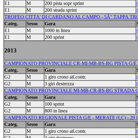
E1
M
200 pista sopr sprint
E1
M
200 strada sprint
TROFEO CITTA' DI CARDANO AL CAMPO - 5Â° TAPPA TRC 
Categ.
Sesso
Gara
E1
M
1000 in linea
E1
M
200 sprint
2013
CAMPIONATO PROVINCIALE CR-MI-MB-BS-BG PISTA G/E 
Categ.
Sesso
Gara
G2
M
1 giro crono atl.contr.
G2
M
3 giri destrezza
CAMPIONATO PROVINCIALE MI-MB-CR-BS-BG STRADA G/E
Categ.
Sesso
Gara
G2
M
100 sprint
G2
M
800 in linea
CAMPIONATO REGIONALE PISTA G/E - MERATE (LC) - 29 
Categ.
Sesso
Gara
G2
M
1 giro crono atl.contr.
G2
M
3 giri destrezza