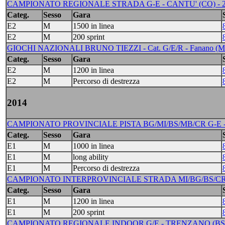
CAMPIONATO REGIONALE STRADA G-E - CANTU' (CO) - 
Categ.
Sesso
Gara
E2
M
1500 in linea
E2
M
200 sprint
GIOCHI NAZIONALI BRUNO TIEZZI - Cat. G/E/R - Fanano (MO)
Categ.
Sesso
Gara
E2
M
1200 in linea
E2
M
Percorso di destrezza
2014
CAMPIONATO PROVINCIALE PISTA BG/MI/BS/MB/CR G-E -
Categ.
Sesso
Gara
E1
M
1000 in linea
E1
M
long ability
E1
M
Percorso di destrezza
CAMPIONATO INTERPROVINCIALE STRADA MI/BG/BS/CR/M
Categ.
Sesso
Gara
E1
M
1200 in linea
E1
M
200 sprint
CAMPIONATO REGIONALE INDOOR G/E - TRENZANO (BS) 