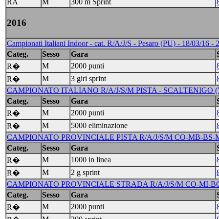
RA
M
300 m Sprint
2016
Campionati Italiani Indoor - cat. R/A/J/S - Pesaro (PU) - 18/03/16 - 
Categ.
Sesso
Gara
M
2000 punti
R�
M
3 giri sprint
R�
CAMPIONATO ITALIANO R/A/J/S/M PISTA - SCALTENIGO (VE) 
Categ.
Sesso
Gara
M
2000 punti
R�
M
5000 eliminazione
R�
CAMPIONATO PROVINCIALE PISTA R/A/J/S/M CO-MB-BS-M
Categ.
Sesso
Gara
M
1000 in linea
R�
M
2 g sprint
R�
CAMPIONATO PROVINCIALE STRADA R/A/J/S/M CO-MI-BG-
Categ.
Sesso
Gara
M
2000 punti
R�