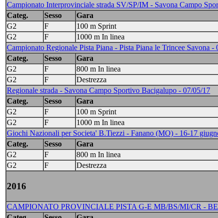
Campionato Interprovinciale strada SV/SP/IM - Savona Campo Spor
Categ.
Sesso
Gara
G2
F
100 m Sprint
G2
F
1000 m In linea
Campionato Regionale Pista Piana - Pista Piana le Trincee Savona -
Categ.
Sesso
Gara
G2
F
800 m In linea
G2
F
Destrezza
Regionale strada - Savona Campo Sportivo Bacigalupo - 07/05/17
Categ.
Sesso
Gara
G2
F
100 m Sprint
G2
F
1000 m In linea
Giochi Nazionali per Societa' B.Tiezzi - Fanano (MO) - 16-17 giug
Categ.
Sesso
Gara
G2
F
800 m In linea
G2
F
Destrezza
2016
CAMPIONATO PROVINCIALE PISTA G-E MB/BS/MI/CR - BEL
Categ.
Sesso
Gara