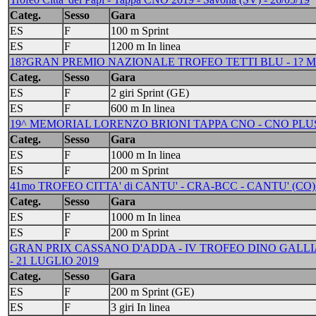
Categ.
Sesso
Gara
ES
F
100 m Sprint
ES
F
1200 m In linea
18?GRAN PREMIO NAZIONALE TROFEO TETTI BLU - 1? MEM
Categ.
Sesso
Gara
ES
F
2 giri Sprint (GE)
ES
F
600 m In linea
19^ MEMORIAL LORENZO BRIONI TAPPA CNO - CNO PLUS 
Categ.
Sesso
Gara
ES
F
1000 m In linea
ES
F
200 m Sprint
41mo TROFEO CITTA' di CANTU' - CRA-BCC - CANTU' (CO) 
Categ.
Sesso
Gara
ES
F
1000 m In linea
ES
F
200 m Sprint
GRAN PRIX CASSANO D'ADDA - IV TROFEO DINO GALLIAZ
- 21 LUGLIO 2019
Categ.
Sesso
Gara
ES
F
200 m Sprint (GE)
ES
F
3 giri In linea