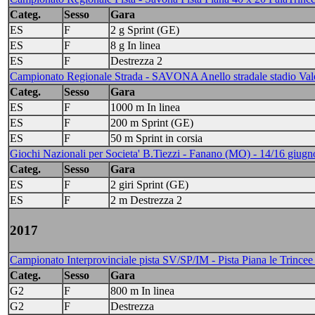
Categ.
Sesso
Gara
ES
F
2 g Sprint (GE)
ES
F
8 g In linea
ES
F
Destrezza 2
Campionato Regionale Strada - SAVONA Anello stradale stadio Vale
Categ.
Sesso
Gara
ES
F
1000 m In linea
ES
F
200 m Sprint (GE)
ES
F
50 m Sprint in corsia
Giochi Nazionali per Societa' B.Tiezzi - Fanano (MO) - 14/16 giug
Categ.
Sesso
Gara
ES
F
2 giri Sprint (GE)
ES
F
2 m Destrezza 2
2017
Campionato Interprovinciale pista SV/SP/IM - Pista Piana le Trince
Categ.
Sesso
Gara
G2
F
800 m In linea
G2
F
Destrezza