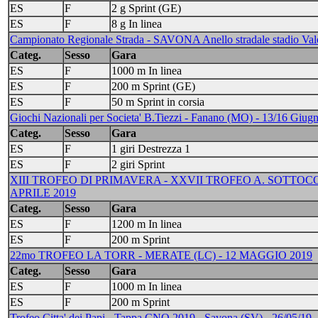
ES
F
2 g Sprint (GE)
ES
F
8 g In linea
Campionato Regionale Strada - SAVONA Anello stradale stadio Vale
Categ.
Sesso
Gara
ES
F
1000 m In linea
ES
F
200 m Sprint (GE)
ES
F
50 m Sprint in corsia
Giochi Nazionali per Societa' B.Tiezzi - Fanano (MO) - 13/16 Giug
Categ.
Sesso
Gara
ES
F
1 giri Destrezza 1
ES
F
2 giri Sprint
XIII TROFEO DI PRIMAVERA - XXVII TROFEO A. SOTTOC
APRILE 2019
Categ.
Sesso
Gara
ES
F
1200 m In linea
ES
F
200 m Sprint
22mo TROFEO LA TORR - MERATE (LC) - 12 MAGGIO 2019
Categ.
Sesso
Gara
ES
F
1000 m In linea
ES
F
200 m Sprint
Trofeo Citta' dei Papi - Tappa CNO 2019 - Savona (SV) - 26/05/19