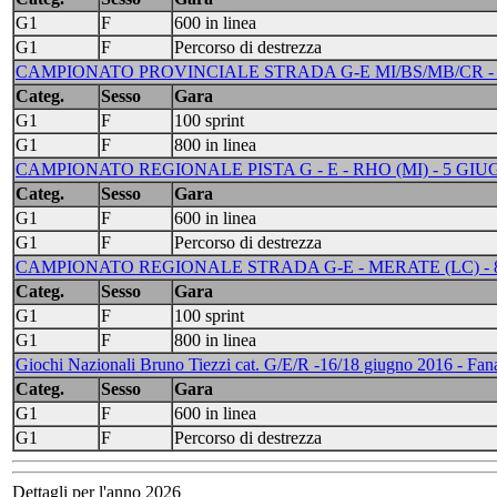
G1
F
600 in linea
G1
F
Percorso di destrezza
CAMPIONATO PROVINCIALE STRADA G-E MI/BS/MB/CR - G
Categ.
Sesso
Gara
G1
F
100 sprint
G1
F
800 in linea
CAMPIONATO REGIONALE PISTA G - E - RHO (MI) - 5 GIU
Categ.
Sesso
Gara
G1
F
600 in linea
G1
F
Percorso di destrezza
CAMPIONATO REGIONALE STRADA G-E - MERATE (LC) - 
Categ.
Sesso
Gara
G1
F
100 sprint
G1
F
800 in linea
Giochi Nazionali Bruno Tiezzi cat. G/E/R -16/18 giugno 2016 - Fa
Categ.
Sesso
Gara
G1
F
600 in linea
G1
F
Percorso di destrezza
Dettagli per l'anno 2026