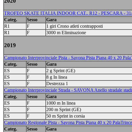
2020
TROFEO SKATE ITALIA INDOOR CAT.. R12 - PESCARA - 31/01
Categ.
Sesso
Gara
R1
F
1 giri Crono atleti contrapposti
R1
F
3000 m Eliminazione
2019
Campionato Interprovinciale Pista - Savona Pista Piana 40 x 20 Pala
Categ.
Sesso
Gara
ES
F
2 g Sprint (GE)
ES
F
8 g In linea
ES
F
Destrezza 1
Campionato Interprovinciale Strada - SAVONA Anello stradale stadi
Categ.
Sesso
Gara
ES
F
1000 m In linea
ES
F
200 m Sprint (GE)
ES
F
50 m Sprint in corsia
Campionato Regionale Pista - Savona Pista Piana 40 x 20 PalaTrince
Categ.
Sesso
Gara