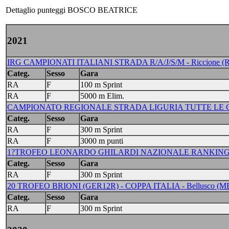
Dettaglio punteggi BOSCO BEATRICE
2021
IRG CAMPIONATI ITALIANI STRADA R/A/J/S/M - Riccione (R
Categ.
Sesso
Gara
RA
F
100 m Sprint
RA
F
5000 m Elim.
CAMPIONATO REGIONALE STRADA LIGURIA TUTTE LE CA
Categ.
Sesso
Gara
RA
F
300 m Sprint
RA
F
3000 m punti
1?TROFEO LEONARDO GHILARDI NAZIONALE RANKING - 
Categ.
Sesso
Gara
RA
F
300 m Sprint
20 TROFEO BRIONI (GER12R) - COPPA ITALIA - Bellusco (MB) -
Categ.
Sesso
Gara
RA
F
300 m Sprint