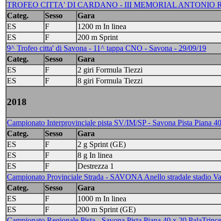
TROFEO CITTA' DI CARDANO - III MEMORIAL ANTONIO 
Categ.
Sesso
Gara
ES
F
1200 m In linea
ES
F
200 m Sprint
9^ Trofeo citta' di Savona - 11^ tappa CNO - Savona - 29/09/19
Categ.
Sesso
Gara
ES
F
2 giri Formula Tiezzi
ES
F
8 giri Formula Tiezzi
2018
Campionato Interprovinciale pista SV/IM/SP - Savona Pista Piana 40
Categ.
Sesso
Gara
ES
F
2 g Sprint (GE)
ES
F
8 g In linea
ES
F
Destrezza 1
Campionato Provinciale Strada - SAVONA Anello stradale stadio Va
Categ.
Sesso
Gara
ES
F
1000 m In linea
ES
F
200 m Sprint (GE)
Campionato Regionale Pista - Savona Pista Piana 40 x 20 PalaTrince