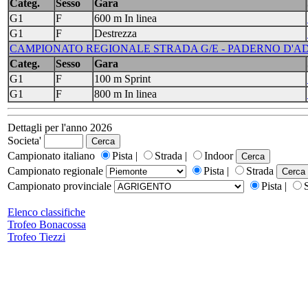
Categ.
Sesso
Gara
G1
F
600 m In linea
G1
F
Destrezza
CAMPIONATO REGIONALE STRADA G/E - PADERNO D'ADDA
Categ.
Sesso
Gara
G1
F
100 m Sprint
G1
F
800 m In linea
Dettagli per l'anno 2026
Societa'
Campionato italiano
Pista |
Strada |
Indoor
Campionato regionale
Pista |
Strada
Campionato provinciale
Pista |
Elenco classifiche
Trofeo Bonacossa
Trofeo Tiezzi