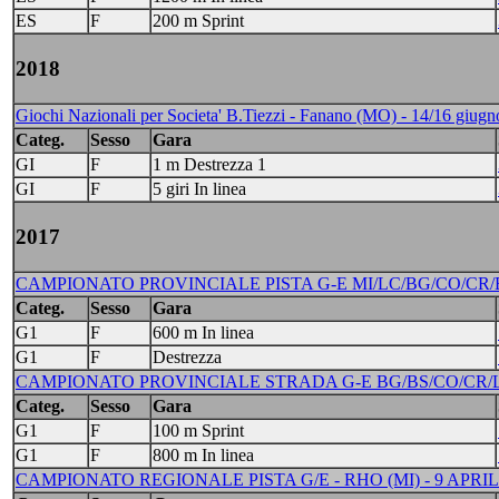
ES
F
200 m Sprint
2018
Giochi Nazionali per Societa' B.Tiezzi - Fanano (MO) - 14/16 giug
Categ.
Sesso
Gara
GI
F
1 m Destrezza 1
GI
F
5 giri In linea
2017
CAMPIONATO PROVINCIALE PISTA G-E MI/LC/BG/CO/CR/BS
Categ.
Sesso
Gara
G1
F
600 m In linea
G1
F
Destrezza
CAMPIONATO PROVINCIALE STRADA G-E BG/BS/CO/CR/LC
Categ.
Sesso
Gara
G1
F
100 m Sprint
G1
F
800 m In linea
CAMPIONATO REGIONALE PISTA G/E - RHO (MI) - 9 APRIL