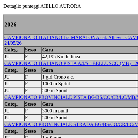
Dettaglio punteggi AIELLO AURORA
2026
CAMPIONATO ITALIANO 1/2 MARATONA cat. Allievi - CAM
24/05/26
Categ.
Sesso
Gara
JU
F
42,195 Km In linea
CAMPIONATO ITALIANO PISTA A/J/S - BELLUSCO (MB) - 2
Categ.
Sesso
Gara
JU
F
1 giri Crono a.c.
JU
F
1000 m Sprint
JU
F
500 m Sprint
CAMPIONATO PROVINCIALE PISTA BG/BS/CO/CR/LC/MB/MI/VA
Categ.
Sesso
Gara
JU
F
3000 m punti
JU
F
500 m Sprint
CAMPIONATO PROVINCIALE STRADA BG/BS/CO/CR/LC/MI/VA
Categ.
Sesso
Gara
JU
F
1 g Sprint