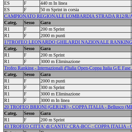
ES
F
440 m In linea
ES
F
50 m Sprint in corsia
CAMPIONATO REGIONALE LOMBARDIA STRADA R12/R/A/J/S/
Categ.
Sesso
Gara
R1
F
200 m Sprint
R1
F
2000 m punti
1?TROFEO LEONARDO GHILARDI NAZIONALE RANKING - 
Categ.
Sesso
Gara
R1
F
200 m Sprint
R1
F
3000 m Eliminazione
Trofeo Ranking - Internazionali d'Italia Open-Coppa Italia G/E F
Categ.
Sesso
Gara
R1
F
2000 m punti
R1
F
300 m Sprint
R1
F
3000 m Eliminazione
R1
F
3000 m In linea
20 TROFEO BRIONI (GER12R) - COPPA ITALIA - Bellusco (MB) -
Categ.
Sesso
Gara
R1
F
200 m Sprint
43 TROFEO CITTA' di CANTU' CRA-BCC - COPPA ITALIA - CAN