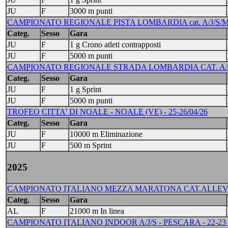
JU
F
3000 m punti
CAMPIONATO REGIONALE PISTA LOMBARDIA cat. A/J/S/M -
Categ.
Sesso
Gara
JU
F
1 g Crono atleti contrapposti
JU
F
5000 m punti
CAMPIONATO REGIONALE STRADA LOMBARDIA CAT. A/J/S
Categ.
Sesso
Gara
JU
F
1 g Sprint
JU
F
5000 m punti
TROFEO CITTA' DI NOALE - NOALE (VE) - 25-26/04/26
Categ.
Sesso
Gara
JU
F
10000 m Eliminazione
JU
F
500 m Sprint
2025
CAMPIONATO ITALIANO MEZZA MARATONA CAT.ALLEVI-
Categ.
Sesso
Gara
AL
F
21000 m In linea
CAMPIONATO ITALIANO INDOOR A/J/S - PESCARA - 22-23