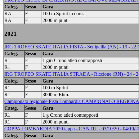
Categ.
Sesso
Gara
RA
F
100 m Sprint in corsia
RA
F
2000 m punti
2021
IRG TROFEO SKATE ITALIA PISTA - Senigallia (AN) - 19 - 2
Categ.
Sesso
Gara
R1
F
1 giri Crono atleti contrapposti
R1
F
2000 m punti
IRG TROFEO SKATE ITALIA STRADA - Riccione (RN) - 24 - 
Categ.
Sesso
Gara
R1
F
100 m Sprint
R1
F
3000 m Elim.
Campionato regionale Pista Lombardia CAMPIONATO REGIONAL
Categ.
Sesso
Gara
R1
F
1 g Crono atleti contrapposti
R1
F
2000 m punti
COPPA LOMBARDIA 2020 tappa - CANTU' - 03/10/20 - 04/10/2
Categ.
Sesso
Gara