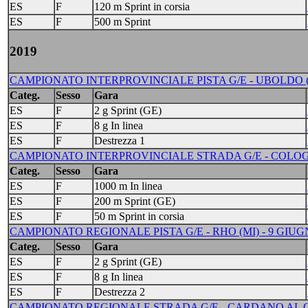
ES
F
120 m Sprint in corsia
ES
F
500 m Sprint
2019
CAMPIONATO INTERPROVINCIALE PISTA G/E - UBOLDO (VA
Categ.
Sesso
Gara
ES
F
2 g Sprint (GE)
ES
F
8 g In linea
ES
F
Destrezza 1
CAMPIONATO INTERPROVINCIALE STRADA G/E - COLOGN
Categ.
Sesso
Gara
ES
F
1000 m In linea
ES
F
200 m Sprint (GE)
ES
F
50 m Sprint in corsia
CAMPIONATO REGIONALE PISTA G/E - RHO (MI) - 9 GIUG
Categ.
Sesso
Gara
ES
F
2 g Sprint (GE)
ES
F
8 g In linea
ES
F
Destrezza 2
CAMPIONATO REGIONALE STRADA G/E - CARDANO AL CA