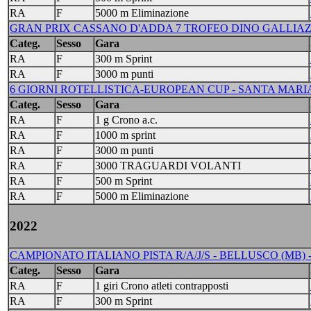
RA
F
5000 m Eliminazione
GRAN PRIX CASSANO D'ADDA 7 TROFEO DINO GALLIAZZO T
Categ.
Sesso
Gara
RA
F
300 m Sprint
RA
F
3000 m punti
6 GIORNI ROTELLISTICA-EUROPEAN CUP - SANTA MARIA
Categ.
Sesso
Gara
RA
F
1 g Crono a.c.
RA
F
1000 m sprint
RA
F
3000 m punti
RA
F
3000 TRAGUARDI VOLANTI
RA
F
500 m Sprint
RA
F
5000 m Eliminazione
2022
CAMPIONATO ITALIANO PISTA R/A/J/S - BELLUSCO (MB) - 
Categ.
Sesso
Gara
RA
F
1 giri Crono atleti contrapposti
RA
F
300 m Sprint