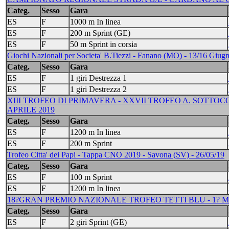
Categ.
Sesso
Gara
ES
F
1000 m In linea
ES
F
200 m Sprint (GE)
ES
F
50 m Sprint in corsia
Giochi Nazionali per Societa' B.Tiezzi - Fanano (MO) - 13/16 Giug
Categ.
Sesso
Gara
ES
F
1 giri Destrezza 1
ES
F
1 giri Destrezza 2
XIII TROFEO DI PRIMAVERA - XXVII TROFEO A. SOTTOC
APRILE 2019
Categ.
Sesso
Gara
ES
F
1200 m In linea
ES
F
200 m Sprint
Trofeo Citta' dei Papi - Tappa CNO 2019 - Savona (SV) - 26/05/19
Categ.
Sesso
Gara
ES
F
100 m Sprint
ES
F
1200 m In linea
18?GRAN PREMIO NAZIONALE TROFEO TETTI BLU - 1? MEM
Categ.
Sesso
Gara
ES
F
2 giri Sprint (GE)