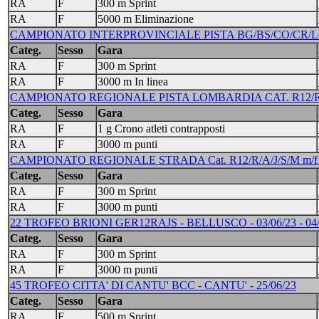
RA
F
300 m Sprint
RA
F
5000 m Eliminazione
CAMPIONATO INTERPROVINCIALE PISTA BG/BS/CO/CR/LC/MI/
Categ.
Sesso
Gara
RA
F
300 m Sprint
RA
F
3000 m In linea
CAMPIONATO REGIONALE PISTA LOMBARDIA CAT. R12/R/A/J/
Categ.
Sesso
Gara
RA
F
1 g Crono atleti contrapposti
RA
F
3000 m punti
CAMPIONATO REGIONALE STRADA Cat. R12/R/A/J/S/M m/f -
Categ.
Sesso
Gara
RA
F
300 m Sprint
RA
F
3000 m punti
22 TROFEO BRIONI GER12RAJS - BELLUSCO - 03/06/23 - 04/
Categ.
Sesso
Gara
RA
F
300 m Sprint
RA
F
3000 m punti
45 TROFEO CITTA' DI CANTU' BCC - CANTU' - 25/06/23
Categ.
Sesso
Gara
RA
F
500 m Sprint