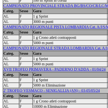
AL
F
100 m Sprint in corsia
CAMPIONATO PROVINCIALE STRADA BG/BS/CO/CR/LC/MI/PV
Categ.
Sesso
Gara
AL
F
1 g Sprint
AL
F
3000 m punti
CAMPIONATO REGIONALE PISTA LOMBARDIA Cat. A/J/S/M 
Categ.
Sesso
Gara
AL
F
1 g Crono atleti contrapposti
AL
F
5000 m punti
CAMPIONATO REGIONALE STRADA LOMBARDIA Cat. A/J/S/M
Categ.
Sesso
Gara
AL
F
1 g Sprint
AL
F
5000 m punti
XVII TROFEO PRIMAVERA - PADERNO D'ADDA - 01/04/24
Categ.
Sesso
Gara
AL
F
1 g Sprint
AL
F
5000 m Eliminazione
2' TROFEO VESMACO - SENIGALLIA (AN) - 03-05/05/24
Categ.
Sesso
Gara
AL
F
1 g Crono atleti contrapposti
AL
F
10000 m Eliminazione