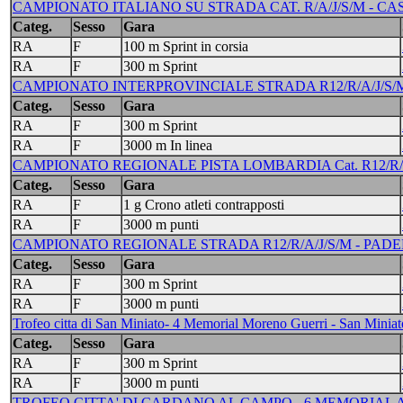
CAMPIONATO ITALIANO SU STRADA CAT. R/A/J/S/M - CASSAN
Categ.
Sesso
Gara
RA
F
100 m Sprint in corsia
RA
F
300 m Sprint
CAMPIONATO INTERPROVINCIALE STRADA R12/R/A/J/S/M 
Categ.
Sesso
Gara
RA
F
300 m Sprint
RA
F
3000 m In linea
CAMPIONATO REGIONALE PISTA LOMBARDIA Cat. R12/R/A/J/S/
Categ.
Sesso
Gara
RA
F
1 g Crono atleti contrapposti
RA
F
3000 m punti
CAMPIONATO REGIONALE STRADA R12/R/A/J/S/M - PADERNO
Categ.
Sesso
Gara
RA
F
300 m Sprint
RA
F
3000 m punti
Trofeo citta di San Miniato- 4 Memorial Moreno Guerri - San Miniat
Categ.
Sesso
Gara
RA
F
300 m Sprint
RA
F
3000 m punti
TROFEO CITTA' DI CARDANO AL CAMPO - 6 MEMORIAL AN