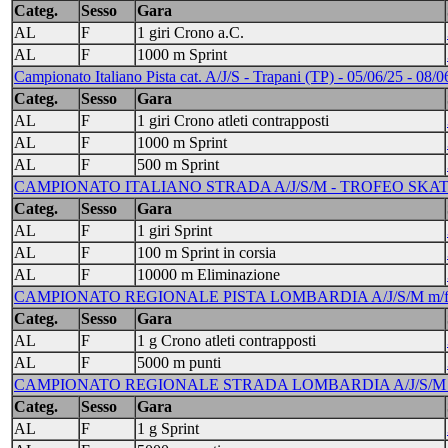
Categ.
Sesso
Gara
AL
F
1 giri Crono a.C.
AL
F
1000 m Sprint
Campionato Italiano Pista cat. A/J/S - Trapani (TP) - 05/06/25 - 08/0
Categ.
Sesso
Gara
AL
F
1 giri Crono atleti contrapposti
AL
F
1000 m Sprint
AL
F
500 m Sprint
CAMPIONATO ITALIANO STRADA A/J/S/M - TROFEO SKATE IT
Categ.
Sesso
Gara
AL
F
1 giri Sprint
AL
F
100 m Sprint in corsia
AL
F
10000 m Eliminazione
CAMPIONATO REGIONALE PISTA LOMBARDIA A/J/S/M m/f -
Categ.
Sesso
Gara
AL
F
1 g Crono atleti contrapposti
AL
F
5000 m punti
CAMPIONATO REGIONALE STRADA LOMBARDIA A/J/S/M m/f
Categ.
Sesso
Gara
AL
F
1 g Sprint