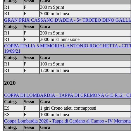
Categ.
Sesso
Gara
R1
F
300 m Sprint
R1
F
3000 m In linea
GRAN PRIX CASSANO D'ADDA - 5^ TROFEO DINO GALLIAZZO
Categ.
Sesso
Gara
R1
F
200 m Sprint
R1
F
3000 m Eliminazione
COPPA ITALIA 5 MEMORIAL ANTONIO ROCCHETTA - CITT
19/09/21
Categ.
Sesso
Gara
R1
F
100 m Sprint
R1
F
1200 m In linea
2020
COPPA DI LOMBARDIA - TAPPA DI CREMONA G-E-R12 - CREM
Categ.
Sesso
Gara
ES
F
1 giri Crono atleti contrapposti
ES
F
1000 m In linea
Coppa Lombardia 2020 - Tappa di Cardano al Campo - IV Memorial 
Categ.
Sesso
Gara