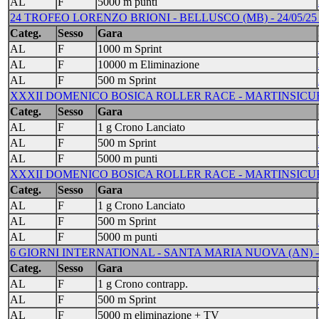
AL
F
5000 m punti
24 TROFEO LORENZO BRIONI - BELLUSCO (MB) - 24/05/25 -
Categ.
Sesso
Gara
AL
F
1000 m Sprint
AL
F
10000 m Eliminazione
AL
F
500 m Sprint
XXXII DOMENICO BOSICA ROLLER RACE - MARTINSICURO (T
Categ.
Sesso
Gara
AL
F
1 g Crono Lanciato
AL
F
500 m Sprint
AL
F
5000 m punti
XXXII DOMENICO BOSICA ROLLER RACE - MARTINSICURO (T
Categ.
Sesso
Gara
AL
F
1 g Crono Lanciato
AL
F
500 m Sprint
AL
F
5000 m punti
6 GIORNI INTERNATIONAL - SANTA MARIA NUOVA (AN) -
Categ.
Sesso
Gara
AL
F
1 g Crono contrapp.
AL
F
500 m Sprint
AL
F
5000 m eliminazione + TV