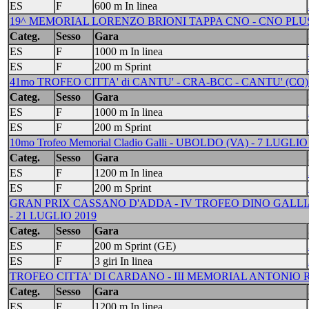
ES
F
600 m In linea
19^ MEMORIAL LORENZO BRIONI TAPPA CNO - CNO PLUS 
Categ.
Sesso
Gara
ES
F
1000 m In linea
ES
F
200 m Sprint
41mo TROFEO CITTA' di CANTU' - CRA-BCC - CANTU' (CO) 
Categ.
Sesso
Gara
ES
F
1000 m In linea
ES
F
200 m Sprint
10mo Trofeo Memorial Cladio Galli - UBOLDO (VA) - 7 LUGLIO
Categ.
Sesso
Gara
ES
F
1200 m In linea
ES
F
200 m Sprint
GRAN PRIX CASSANO D'ADDA - IV TROFEO DINO GALLIAZ
- 21 LUGLIO 2019
Categ.
Sesso
Gara
ES
F
200 m Sprint (GE)
ES
F
3 giri In linea
TROFEO CITTA' DI CARDANO - III MEMORIAL ANTONIO 
Categ.
Sesso
Gara
ES
F
1200 m In linea