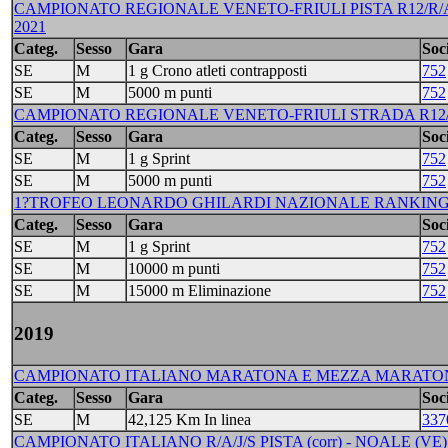
CAMPIONATO REGIONALE VENETO-FRIULI PISTA R12/R/A/J
2021
Categ.
Sesso
Gara
Soci
SE
M
1 g Crono atleti contrapposti
752
SE
M
5000 m punti
752
CAMPIONATO REGIONALE VENETO-FRIULI STRADA R12/R/A/J
Categ.
Sesso
Gara
Soci
SE
M
1 g Sprint
752
SE
M
5000 m punti
752
1?TROFEO LEONARDO GHILARDI NAZIONALE RANKING - 
Categ.
Sesso
Gara
Soci
SE
M
1 g Sprint
752
SE
M
10000 m punti
752
SE
M
15000 m Eliminazione
752
2019
CAMPIONATO ITALIANO MARATONA E MEZZA MARATONA A/
Categ.
Sesso
Gara
Soci
SE
M
42,125 Km In linea
337
CAMPIONATO ITALIANO R/A/J/S PISTA (corr) - NOALE (VE)