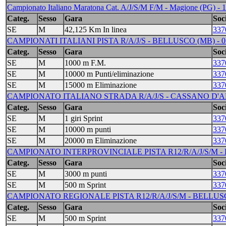
Campionato Italiano Maratona Cat. A/J/S/M F/M - Magione (PG) - 1
Categ.
Sesso
Gara
Soci
SE
M
42,125 Km In linea
337
CAMPIONATI ITALIANI PISTA R/A/J/S - BELLUSCO (MB) - 07/0
Categ.
Sesso
Gara
Soci
SE
M
1000 m F.M.
337
SE
M
10000 m Punti/eliminazione
337
SE
M
15000 m Eliminazione
337
CAMPIONATO ITALIANO STRADA R/A/J/S - CASSANO D'ADDA
Categ.
Sesso
Gara
Soci
SE
M
1 giri Sprint
337
SE
M
10000 m punti
337
SE
M
20000 m Eliminazione
337
CAMPIONATO INTERPROVINCIALE PISTA R12/R/A/J/S/M - B
Categ.
Sesso
Gara
Soci
SE
M
3000 m punti
337
SE
M
500 m Sprint
337
CAMPIONATO REGIONALE PISTA R12/R/A/J/S/M - BELLUSCO 
Categ.
Sesso
Gara
Soci
SE
M
500 m Sprint
337