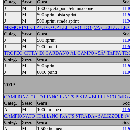
Categ.
Sesso
Gara
Soci
J
M
10000 pista punti/eliminazione
113
J
M
500 sprint pista sprint
113
J
M
500 sprint strada sprint
113
MEMORIAL CLAUDIO GALLI - UBOLDO (VA) - 20 LUGLIO 
Categ.
Sesso
Gara
Soci
J
M
500 sprint
113
J
M
5000 punti
113
TROFEO CITTA' DI CARDANO AL CAMPO - 5Â° TAPPA TRC 
Categ.
Sesso
Gara
Soci
J
M
500 sprint
113
J
M
8000 punti
113
2013
CAMPIONATO ITALIANO R/A/J/S PISTA - BELLUSCO (MB) -
Categ.
Sesso
Gara
Soci
A
M
1000 in linea
113
CAMPIONATO ITALIANO R/A/J/S STRADA - SALIZZOLE (VR)
Categ.
Sesso
Gara
Soci
A
M
1.500 in linea
113