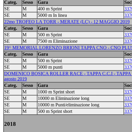
Categ.
Sesso
Gara
Soci
SE
M
400 m Sprint
337
SE
M
5000 m In linea
337
22mo TROFEO LA TORR - MERATE (LC) - 12 MAGGIO 2019
Categ.
Sesso
Gara
Soci
SE
M
500 m Sprint
337
SE
M
7500 m Eliminazione
337
19^ MEMORIAL LORENZO BRIONI TAPPA CNO - CNO PLUS 
Categ.
Sesso
Gara
Soci
SE
M
500 m Sprint
337
SE
M
5000 m punti
337
DOMENICO BOSICA ROLLER RACE - TAPPA C.C.I - TAPPA ITA
agosto 2019
Categ.
Sesso
Gara
Soci
SE
M
1000 m Sprint short
337
SE
M
10000 m Eliminazione long
337
SE
M
10000 m Punti/eliminazione long
337
SE
M
500 m Sprint short
337
2018