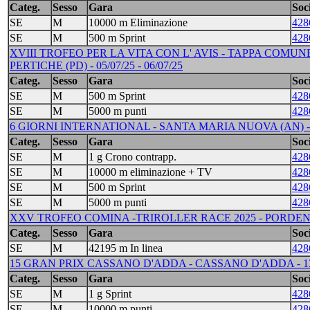
Categ.
Sesso
Gara
Soci
SE
M
10000 m Eliminazione
428
SE
M
500 m Sprint
428
XVIII TROFEO PER LA VITA CON L' AVIS - TAPPA COMU
PERTICHE (PD) - 05/07/25 - 06/07/25
Categ.
Sesso
Gara
Soci
SE
M
500 m Sprint
428
SE
M
5000 m punti
428
6 GIORNI INTERNATIONAL - SANTA MARIA NUOVA (AN) -
Categ.
Sesso
Gara
Soci
SE
M
1 g Crono contrapp.
428
SE
M
10000 m eliminazione + TV
428
SE
M
500 m Sprint
428
SE
M
5000 m punti
428
XXV TROFEO COMINA -TRIROLLER RACE 2025 - PORDENON
Categ.
Sesso
Gara
Soci
SE
M
42195 m In linea
428
15 GRAN PRIX CASSANO D'ADDA - CASSANO D'ADDA - 13/09
Categ.
Sesso
Gara
Soci
SE
M
1 g Sprint
428
SE
M
10000 m punti
428