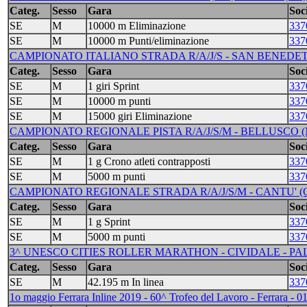
Categ.
Sesso
Gara
Soci
SE
M
10000 m Eliminazione
337
SE
M
10000 m Punti/eliminazione
337
CAMPIONATO ITALIANO STRADA R/A/J/S - SAN BENEDETT
Categ.
Sesso
Gara
Soci
SE
M
1 giri Sprint
337
SE
M
10000 m punti
337
SE
M
15000 giri Eliminazione
337
CAMPIONATO REGIONALE PISTA R/A/J/S/M - BELLUSCO (M
Categ.
Sesso
Gara
Soci
SE
M
1 g Crono atleti contrapposti
337
SE
M
5000 m punti
337
CAMPIONATO REGIONALE STRADA R/A/J/S/M - CANTU' (C
Categ.
Sesso
Gara
Soci
SE
M
1 g Sprint
337
SE
M
5000 m punti
337
3^ UNESCO CITIES ROLLER MARATHON - CIVIDALE - PAL
Categ.
Sesso
Gara
Soci
SE
M
42.195 m In linea
337
1o maggio Ferrara Inline 2019 - 60^ Trofeo del Lavoro - Ferrara - 0