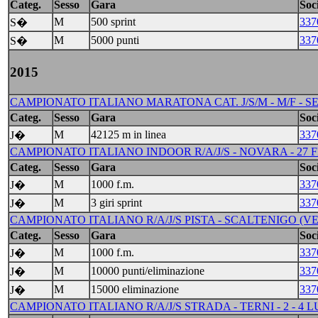
Categ.
Sesso
Gara
Soci
M
500 sprint
337
S�
M
5000 punti
337
S�
2015
CAMPIONATO ITALIANO MARATONA CAT. J/S/M - M/F - SENI
Categ.
Sesso
Gara
Soci
M
42125 m in linea
337
J�
CAMPIONATO ITALIANO INDOOR R/A/J/S - NOVARA - 27 F
Categ.
Sesso
Gara
Soci
M
1000 f.m.
337
J�
M
3 giri sprint
337
J�
CAMPIONATO ITALIANO R/A/J/S PISTA - SCALTENIGO (VE) 
Categ.
Sesso
Gara
Soci
M
1000 f.m.
337
J�
M
10000 punti/eliminazione
337
J�
M
15000 eliminazione
337
J�
CAMPIONATO ITALIANO R/A/J/S STRADA - TERNI - 2 - 4 L