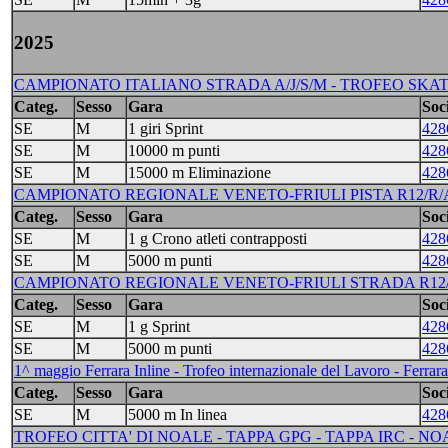
2025
CAMPIONATO ITALIANO STRADA A/J/S/M - TROFEO SKATE IT
Categ.
Sesso
Gara
Soci
SE
M
1 giri Sprint
428
SE
M
10000 m punti
428
SE
M
15000 m Eliminazione
428
CAMPIONATO REGIONALE VENETO-FRIULI PISTA R12/R/A/J/
Categ.
Sesso
Gara
Soci
SE
M
1 g Crono atleti contrapposti
428
SE
M
5000 m punti
428
CAMPIONATO REGIONALE VENETO-FRIULI STRADA R12/R/
Categ.
Sesso
Gara
Soci
SE
M
1 g Sprint
428
SE
M
5000 m punti
428
1^ maggio Ferrara Inline - Trofeo internazionale del Lavoro - Ferrara
Categ.
Sesso
Gara
Soci
SE
M
5000 m In linea
428
TROFEO CITTA' DI NOALE - TAPPA GPG - TAPPA IRC - NOALE 