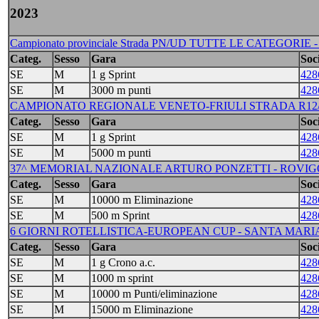
2023
Campionato provinciale Strada PN/UD TUTTE LE CATEGORI
Categ.
Sesso
Gara
Soci
SE
M
1 g Sprint
428
SE
M
3000 m punti
428
CAMPIONATO REGIONALE VENETO-FRIULI STRADA R12/R/A/
Categ.
Sesso
Gara
Soci
SE
M
1 g Sprint
428
SE
M
5000 m punti
428
37^ MEMORIAL NAZIONALE ARTURO PONZETTI - ROVIGO 
Categ.
Sesso
Gara
Soci
SE
M
10000 m Eliminazione
428
SE
M
500 m Sprint
428
6 GIORNI ROTELLISTICA-EUROPEAN CUP - SANTA MARIA
Categ.
Sesso
Gara
Soci
SE
M
1 g Crono a.c.
428
SE
M
1000 m sprint
428
SE
M
10000 m Punti/eliminazione
428
SE
M
15000 m Eliminazione
428