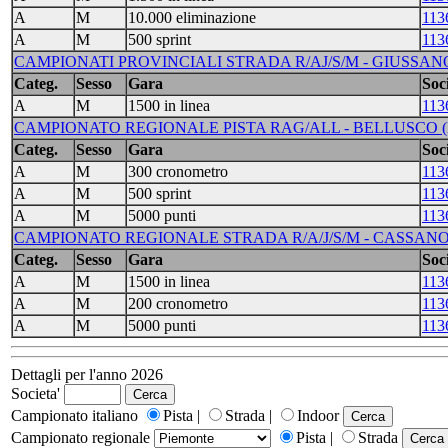
A
M
10.000 eliminazione
113
A
M
500 sprint
113
CAMPIONATI PROVINCIALI STRADA R/AJ/S/M - GIUSSANO 
Categ.
Sesso
Gara
Soci
A
M
1500 in linea
113
CAMPIONATO REGIONALE PISTA RAG/ALL - BELLUSCO (M
Categ.
Sesso
Gara
Soci
A
M
300 cronometro
113
A
M
500 sprint
113
A
M
5000 punti
113
CAMPIONATO REGIONALE STRADA R/A/J/S/M - CASSANO D'
Categ.
Sesso
Gara
Soci
A
M
1500 in linea
113
A
M
200 cronometro
113
A
M
5000 punti
113
Dettagli per l'anno 2026
Societa'
Campionato italiano
Pista |
Strada |
Indoor
Campionato regionale
Pista |
Strada