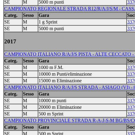
SE
M
5000 m punti
337
CAMPIONATO REGIONALE STRADA R12/R/A/J/S/M - CASSA
Categ.
Sesso
Gara
Soci
SE
M
1 g Sprint
337
SE
M
5000 m punti
337
2017
CAMPIONATO ITALIANO R/A/J/S PISTA - ALTE CECCATO - 1
Categ.
Sesso
Gara
Soci
SE
M
1000 m F.M.
337
SE
M
10000 m Punti/eliminazione
337
SE
M
15000 m Eliminazione
337
CAMPIONATO ITALIANO R/A/J/S STRADA - ASIAGO (VI) - 8
Categ.
Sesso
Gara
Soci
SE
M
10000 m punti
337
SE
M
20000 m Eliminazione
337
SE
M
500 m Sprint
337
CAMPIONATO PROVINCIALE STRADA R-A-J-S-M BG/BS/CO/
Categ.
Sesso
Gara
Soci
SE
M
500 m Sprint
337