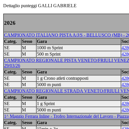
Dettaglio punteggi GALLI GABRIELE
2026
CAMPIONATO ITALIANO PISTA A/J/S - BELLUSCO (MB) - 2
Categ.
Sesso
Gara
Soci
SE
M
1000 m Sprint
428
SE
M
500 m Sprint
428
CAMPIONATO REGIONALE PISTA VENETO/FRIULI VENEZIA G
29/03/26
Categ.
Sesso
Gara
Soci
SE
M
1 g Crono atleti contrapposti
428
SE
M
5000 m punti
428
CAMPIONATO REGIONALE STRADA VENETO/FRIULI VENEZIA 
Categ.
Sesso
Gara
Soci
SE
M
1 g Sprint
428
SE
M
5000 m punti
428
1^ Maggio Ferrara Inline - Trofeo Internazionale del Lavoro - Pia
Categ.
Sesso
Gara
Soci
SE
M
15min + 3g
428