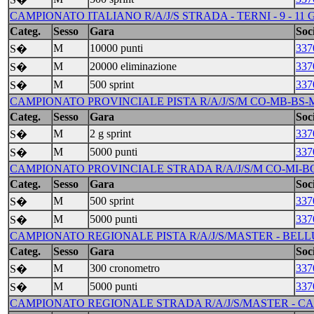
CAMPIONATO ITALIANO R/A/J/S STRADA - TERNI - 9 - 11
Categ.
Sesso
Gara
Soci
M
10000 punti
337
S�
M
20000 eliminazione
337
S�
M
500 sprint
337
S�
CAMPIONATO PROVINCIALE PISTA R/A/J/S/M CO-MB-BS-M
Categ.
Sesso
Gara
Soci
M
2 g sprint
337
S�
M
5000 punti
337
S�
CAMPIONATO PROVINCIALE STRADA R/A/J/S/M CO-MI-BG-
Categ.
Sesso
Gara
Soci
M
500 sprint
337
S�
M
5000 punti
337
S�
CAMPIONATO REGIONALE PISTA R/A/J/S/MASTER - BELLU
Categ.
Sesso
Gara
Soci
M
300 cronometro
337
S�
M
5000 punti
337
S�
CAMPIONATO REGIONALE STRADA R/A/J/S/MASTER - CASS