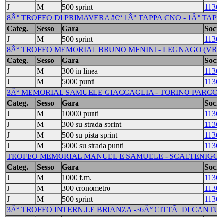
J
M
500 sprint
113
8Â° TROFEO DI PRIMAVERA â€“ 1Â° TAPPA CNO - 1Â° TAP
Categ.
Sesso
Gara
Soci
J
M
500 sprint
113
8Â° TROFEO MEMORIAL BRUNO MENINI - LEGNAGO (VR) 
Categ.
Sesso
Gara
Soci
J
M
300 in linea
113
J
M
5000 punti
113
3Â° MEMORIAL SAMUELE GIACCAGLIA - TORINO PARCO COL
Categ.
Sesso
Gara
Soci
J
M
10000 punti
113
J
M
300 su strada sprint
113
J
M
500 su pista sprint
113
J
M
5000 su strada punti
113
TROFEO MEMORIAL MANUEL E SAMUELE - SCALTENIGO (V
Categ.
Sesso
Gara
Soci
J
M
1000 f.m.
113
J
M
300 cronometro
113
J
M
500 sprint
113
3Â° TROFEO INTERN.LE BRIANZA -36Â° CITTÃ DI CANTU' 