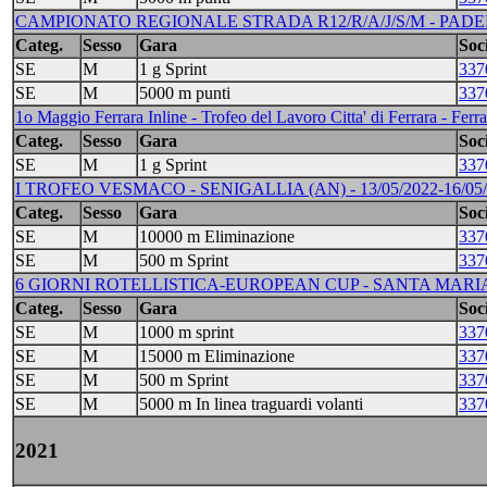
CAMPIONATO REGIONALE STRADA R12/R/A/J/S/M - PADERNO
Categ.
Sesso
Gara
Soci
SE
M
1 g Sprint
337
SE
M
5000 m punti
337
1o Maggio Ferrara Inline - Trofeo del Lavoro Citta' di Ferrara - Ferr
Categ.
Sesso
Gara
Soci
SE
M
1 g Sprint
337
I TROFEO VESMACO - SENIGALLIA (AN) - 13/05/2022-16/05/
Categ.
Sesso
Gara
Soci
SE
M
10000 m Eliminazione
337
SE
M
500 m Sprint
337
6 GIORNI ROTELLISTICA-EUROPEAN CUP - SANTA MARIA 
Categ.
Sesso
Gara
Soci
SE
M
1000 m sprint
337
SE
M
15000 m Eliminazione
337
SE
M
500 m Sprint
337
SE
M
5000 m In linea traguardi volanti
337
2021