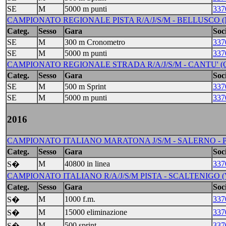
SE
M
5000 m punti
337
CAMPIONATO REGIONALE PISTA R/A/J/S/M - BELLUSCO (M
Categ.
Sesso
Gara
Soci
SE
M
300 m Cronometro
337
SE
M
5000 m punti
337
CAMPIONATO REGIONALE STRADA R/A/J/S/M - CANTU' (CO)
Categ.
Sesso
Gara
Soci
SE
M
500 m Sprint
337
SE
M
5000 m punti
337
2016
CAMPIONATO ITALIANO MARATONA J/S/M - SALERNO - P
Categ.
Sesso
Gara
Soci
M
40800 in linea
337
S�
CAMPIONATO ITALIANO R/A/J/S/M PISTA - SCALTENIGO (VE) 
Categ.
Sesso
Gara
Soci
M
1000 f.m.
337
S�
M
15000 eliminazione
337
S�
M
500 sprint
337
S�