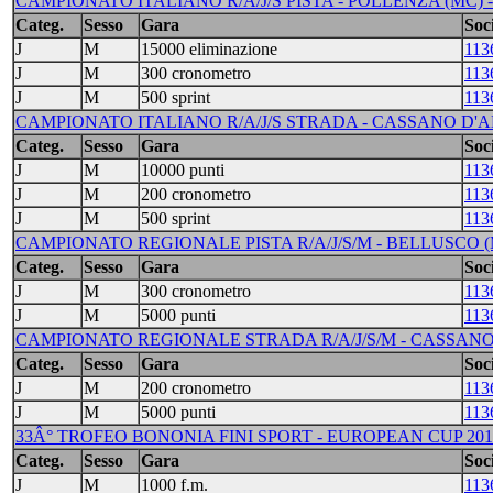
CAMPIONATO ITALIANO R/A/J/S PISTA - POLLENZA (MC) -
Categ.
Sesso
Gara
Soci
J
M
15000 eliminazione
113
J
M
300 cronometro
113
J
M
500 sprint
113
CAMPIONATO ITALIANO R/A/J/S STRADA - CASSANO D'AD
Categ.
Sesso
Gara
Soci
J
M
10000 punti
113
J
M
200 cronometro
113
J
M
500 sprint
113
CAMPIONATO REGIONALE PISTA R/A/J/S/M - BELLUSCO (M
Categ.
Sesso
Gara
Soci
J
M
300 cronometro
113
J
M
5000 punti
113
CAMPIONATO REGIONALE STRADA R/A/J/S/M - CASSANO D
Categ.
Sesso
Gara
Soci
J
M
200 cronometro
113
J
M
5000 punti
113
33Â° TROFEO BONONIA FINI SPORT - EUROPEAN CUP 2014 
Categ.
Sesso
Gara
Soci
J
M
1000 f.m.
113