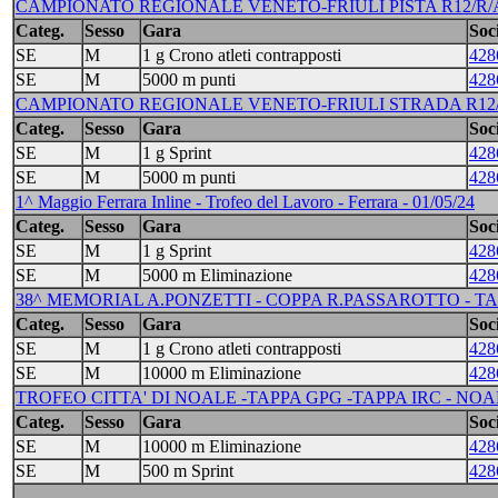
CAMPIONATO REGIONALE VENETO-FRIULI PISTA R12/R/A/J/
Categ.
Sesso
Gara
Soci
SE
M
1 g Crono atleti contrapposti
428
SE
M
5000 m punti
428
CAMPIONATO REGIONALE VENETO-FRIULI STRADA R12/R/A
Categ.
Sesso
Gara
Soci
SE
M
1 g Sprint
428
SE
M
5000 m punti
428
1^ Maggio Ferrara Inline - Trofeo del Lavoro - Ferrara - 01/05/24
Categ.
Sesso
Gara
Soci
SE
M
1 g Sprint
428
SE
M
5000 m Eliminazione
428
38^ MEMORIAL A.PONZETTI - COPPA R.PASSAROTTO - TAPP
Categ.
Sesso
Gara
Soci
SE
M
1 g Crono atleti contrapposti
428
SE
M
10000 m Eliminazione
428
TROFEO CITTA' DI NOALE -TAPPA GPG -TAPPA IRC - NOALE
Categ.
Sesso
Gara
Soci
SE
M
10000 m Eliminazione
428
SE
M
500 m Sprint
428