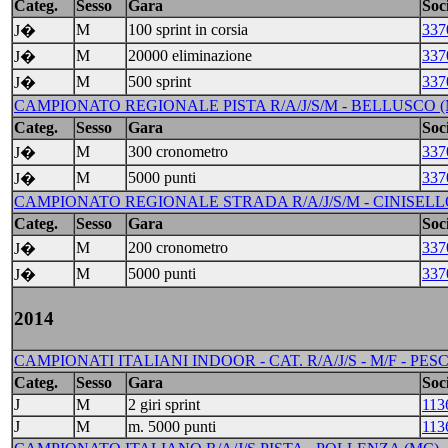
Categ.
Sesso
Gara
Soci
M
100 sprint in corsia
337
J�
M
20000 eliminazione
337
J�
M
500 sprint
337
J�
CAMPIONATO REGIONALE PISTA R/A/J/S/M - BELLUSCO (M
Categ.
Sesso
Gara
Soci
M
300 cronometro
337
J�
M
5000 punti
337
J�
CAMPIONATO REGIONALE STRADA R/A/J/S/M - CINISELLO
Categ.
Sesso
Gara
Soci
M
200 cronometro
337
J�
M
5000 punti
337
J�
2014
CAMPIONATI ITALIANI INDOOR - CAT. R/A/J/S - M/F - PES
Categ.
Sesso
Gara
Soci
J
M
2 giri sprint
113
J
M
m. 5000 punti
113