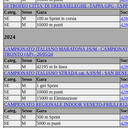
19 TROFEO CITTA' DI TREBASELEGHE -TAPPA GPG -TAPPA IR
Categ.
Sesso
Gara
Soci
SE
M
100 m Sprint in corsia
428
SE
M
10000 m punti
428
2024
CAMPIONATO ITALIANO MARATONA J/S/M - CAMPIONAT
TRONTO (AP) - 26/05/24
Categ.
Sesso
Gara
Soci
SE
M
42195 m In linea
428
CAMPIONATO ITALIANO STRADA cat. A/J/S/M - SAN BENED
Categ.
Sesso
Gara
Soci
SE
M
1 giri Sprint
428
SE
M
10000 m punti
428
SE
M
15000 m Eliminazione
428
CAMPIONATO REGIONALE INDOOR VENETO-FRIULI R12/R/A/
Categ.
Sesso
Gara
Soci
SE
M
500 m Sprint
428
SE
M
5000 m punti
428