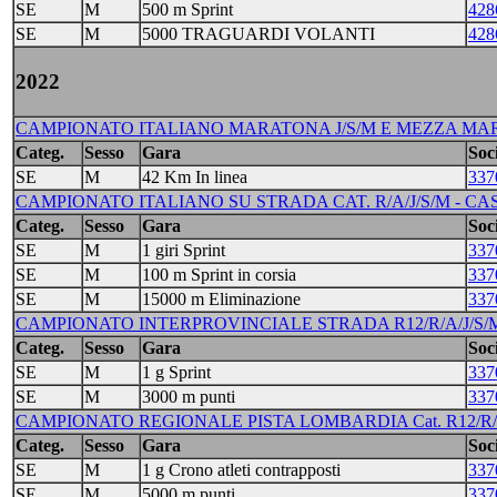
SE
M
500 m Sprint
428
SE
M
5000 TRAGUARDI VOLANTI
428
2022
CAMPIONATO ITALIANO MARATONA J/S/M E MEZZA MARA
Categ.
Sesso
Gara
Soci
SE
M
42 Km In linea
337
CAMPIONATO ITALIANO SU STRADA CAT. R/A/J/S/M - CASSAN
Categ.
Sesso
Gara
Soci
SE
M
1 giri Sprint
337
SE
M
100 m Sprint in corsia
337
SE
M
15000 m Eliminazione
337
CAMPIONATO INTERPROVINCIALE STRADA R12/R/A/J/S/M 
Categ.
Sesso
Gara
Soci
SE
M
1 g Sprint
337
SE
M
3000 m punti
337
CAMPIONATO REGIONALE PISTA LOMBARDIA Cat. R12/R/A/J/S/
Categ.
Sesso
Gara
Soci
SE
M
1 g Crono atleti contrapposti
337
SE
M
5000 m punti
337