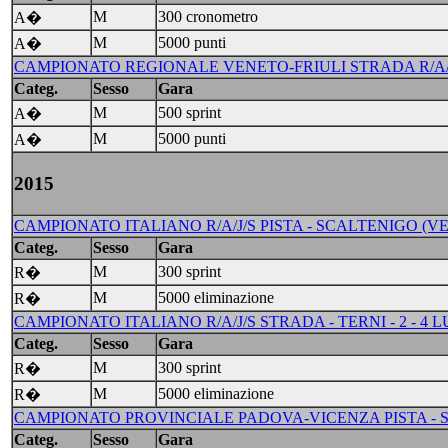
M
300 cronometro
A�
M
5000 punti
A�
CAMPIONATO REGIONALE VENETO-FRIULI STRADA R/A/J/S/
Categ.
Sesso
Gara
M
500 sprint
A�
M
5000 punti
A�
2015
CAMPIONATO ITALIANO R/A/J/S PISTA - SCALTENIGO (VE) 
Categ.
Sesso
Gara
M
300 sprint
R�
M
5000 eliminazione
R�
CAMPIONATO ITALIANO R/A/J/S STRADA - TERNI - 2 - 4 L
Categ.
Sesso
Gara
M
300 sprint
R�
M
5000 eliminazione
R�
CAMPIONATO PROVINCIALE PADOVA-VICENZA PISTA - SA
Categ.
Sesso
Gara