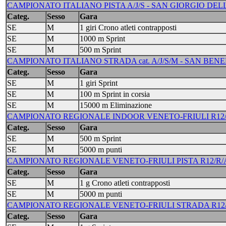
CAMPIONATO ITALIANO PISTA A/J/S - SAN GIORGIO DELLE
Categ.
Sesso
Gara
SE
M
1 giri Crono atleti contrapposti
SE
M
1000 m Sprint
SE
M
500 m Sprint
CAMPIONATO ITALIANO STRADA cat. A/J/S/M - SAN BENED
Categ.
Sesso
Gara
SE
M
1 giri Sprint
SE
M
100 m Sprint in corsia
SE
M
15000 m Eliminazione
CAMPIONATO REGIONALE INDOOR VENETO-FRIULI R12/R/A/
Categ.
Sesso
Gara
SE
M
500 m Sprint
SE
M
5000 m punti
CAMPIONATO REGIONALE VENETO-FRIULI PISTA R12/R/A/J/
Categ.
Sesso
Gara
SE
M
1 g Crono atleti contrapposti
SE
M
5000 m punti
CAMPIONATO REGIONALE VENETO-FRIULI STRADA R12/R/A
Categ.
Sesso
Gara