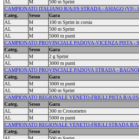
AL
M
500 m Sprint
CAMPIONATO ITALIANO R/A/J/S STRADA - ASIAGO (VI) - 8
Categ.
Sesso
Gara
AL
M
100 m Sprint in corsia
AL
M
500 m Sprint
AL
M
5000 m punti
CAMPIONATO PROVINCIALE PADOVA-VICENZA PISTA - S.
Categ.
Sesso
Gara
AL
M
2 g Sprint
AL
M
3000 m punti
CAMPIONATO PROVINCIALE PADOVA STRADA - BAGNOLI D
Categ.
Sesso
Gara
AL
M
3000 m punti
AL
M
500 m Sprint
CAMPIONATO REGIONALE VENETO-FRIULI PISTA R/A/J/S/M
Categ.
Sesso
Gara
AL
M
300 m Cronometro
AL
M
5000 m punti
CAMPIONATO REGIONALE VENETO-FRIULI STRADA R/A/J/
Categ.
Sesso
Gara
AL
M
500 m Sprint