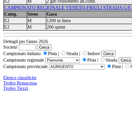
E2
M
2 giri cronometro atl.contr.
CAMPIONATO REGIONALE VENETO-FRIULI STRADA G/E - 
Categ.
Sesso
Gara
E2
M
1200 in linea
E2
M
200 sprint
Dettagli per l'anno 2026
Societa'
Campionato italiano
Pista |
Strada |
Indoor
Campionato regionale
Pista |
Strada
Campionato provinciale
Pista |
Elenco classifiche
Trofeo Bonacossa
Trofeo Tiezzi