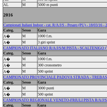
AL
M
5000 m punti
2016
Campionati Italiani Indoor - cat. R/A/J/S - Pesaro (PU) - 18/03/16 - 
Categ.
Sesso
Gara
M
1000 f.m.
A�
M
3 giri sprint
A�
CAMPIONATO ITALIANO R/A/J/S/M PISTA - SCALTENIGO (VE) 
Categ.
Sesso
Gara
M
1000 f.m.
A�
M
300 cronometro
A�
M
500 sprint
A�
CAMPIONATO PROVINCIALE PADOVA STRADA - TREBASEL
Categ.
Sesso
Gara
M
3000 punti
A�
M
500 sprint
A�
CAMPIONATO REGIONALE VENETO-FRIULI PISTA R/A/J/S/M
Categ.
Sesso
Gara