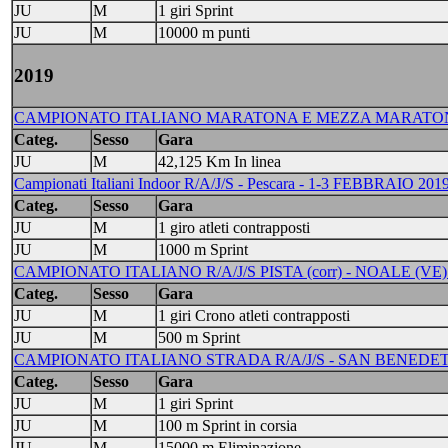
JU
M
1 giri Sprint
JU
M
10000 m punti
2019
CAMPIONATO ITALIANO MARATONA E MEZZA MARATONA A/
Categ.
Sesso
Gara
JU
M
42,125 Km In linea
Campionati Italiani Indoor R/A/J/S - Pescara - 1-3 FEBBRAIO 201
Categ.
Sesso
Gara
JU
M
1 giro atleti contrapposti
JU
M
1000 m Sprint
CAMPIONATO ITALIANO R/A/J/S PISTA (corr) - NOALE (VE)
Categ.
Sesso
Gara
JU
M
1 giri Crono atleti contrapposti
JU
M
500 m Sprint
CAMPIONATO ITALIANO STRADA R/A/J/S - SAN BENEDETT
Categ.
Sesso
Gara
JU
M
1 giri Sprint
JU
M
100 m Sprint in corsia
JU
M
15000 m Eliminazione