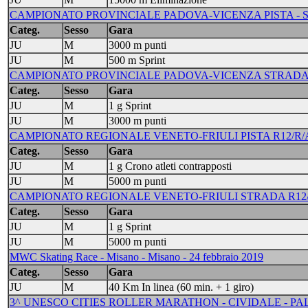
CAMPIONATO PROVINCIALE PADOVA-VICENZA PISTA - S. 
Categ.
Sesso
Gara
JU
M
3000 m punti
JU
M
500 m Sprint
CAMPIONATO PROVINCIALE PADOVA-VICENZA STRADA - 
Categ.
Sesso
Gara
JU
M
1 g Sprint
JU
M
3000 m punti
CAMPIONATO REGIONALE VENETO-FRIULI PISTA R12/R/A/J
Categ.
Sesso
Gara
JU
M
1 g Crono atleti contrapposti
JU
M
5000 m punti
CAMPIONATO REGIONALE VENETO-FRIULI STRADA R12/R/A
Categ.
Sesso
Gara
JU
M
1 g Sprint
JU
M
5000 m punti
MWC Skating Race - Misano - Misano - 24 febbraio 2019
Categ.
Sesso
Gara
JU
M
40 Km In linea (60 min. + 1 giro)
3^ UNESCO CITIES ROLLER MARATHON - CIVIDALE - PAL