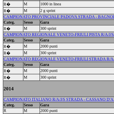
M
1000 in linea
R�
M
2 g sprint
R�
CAMPIONATO PROVINCIALE PADOVA STRADA - BAGNOLI D
Categ.
Sesso
Gara
M
300 sprint
R�
CAMPIONATO REGIONALE VENETO-FRIULI PISTA R/A/J/S/M
Categ.
Sesso
Gara
M
2000 punti
R�
M
300 sprint
R�
CAMPIONATO REGIONALE VENETO-FRIULI STRADA R/A/J/S
Categ.
Sesso
Gara
M
2000 punti
R�
M
300 sprint
R�
2014
CAMPIONATO ITALIANO R/A/J/S STRADA - CASSANO D'AD
Categ.
Sesso
Gara
R
M
2000 punti