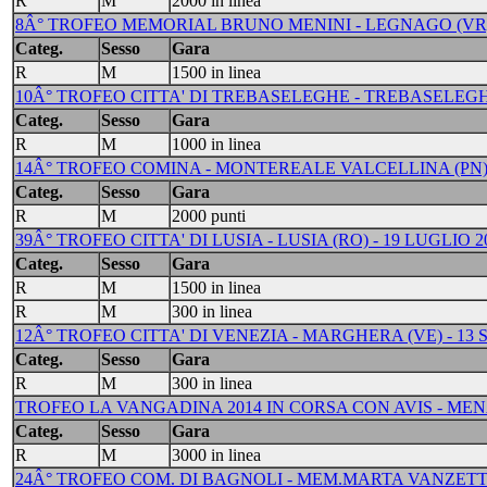
R
M
2000 in linea
8Â° TROFEO MEMORIAL BRUNO MENINI - LEGNAGO (VR) 
Categ.
Sesso
Gara
R
M
1500 in linea
10Â° TROFEO CITTA' DI TREBASELEGHE - TREBASELEGHE
Categ.
Sesso
Gara
R
M
1000 in linea
14Â° TROFEO COMINA - MONTEREALE VALCELLINA (PN) -
Categ.
Sesso
Gara
R
M
2000 punti
39Â° TROFEO CITTA' DI LUSIA - LUSIA (RO) - 19 LUGLIO 2
Categ.
Sesso
Gara
R
M
1500 in linea
R
M
300 in linea
12Â° TROFEO CITTA' DI VENEZIA - MARGHERA (VE) - 13
Categ.
Sesso
Gara
R
M
300 in linea
TROFEO LA VANGADINA 2014 IN CORSA CON AVIS - MENA'
Categ.
Sesso
Gara
R
M
3000 in linea
24Â° TROFEO COM. DI BAGNOLI - MEM.MARTA VANZETTO 