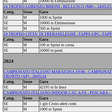
SE
M
10000 m Eliminazione
24 TROFEO LORENZO BRIONI - BELLUSCO (MB) - 24/05/25 -
Categ.
Sesso
Gara
SE
M
1000 m Sprint
SE
M
10000 m Eliminazione
SE
M
500 m Sprint
19 TROFEO CITTA' DI TREBASELEGHE -TAPPA GPG -TAPPA IR
Categ.
Sesso
Gara
SE
M
100 m Sprint in corsia
SE
M
10000 m punti
2024
CAMPIONATO ITALIANO MARATONA J/S/M - CAMPIONAT
TRONTO (AP) - 26/05/24
Categ.
Sesso
Gara
SE
M
42195 m In linea
CAMPIONATO ITALIANO INDOOR CAT. A/J/S - PESCARA - 17
Categ.
Sesso
Gara
SE
M
1 giri Crono atleti contr.
SE
M
1000 m Sprint