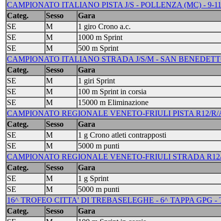
CAMPIONATO ITALIANO PISTA J/S - POLLENZA (MC) - 9-1
Categ.
Sesso
Gara
SE
M
1 giro Crono a.c.
SE
M
1000 m Sprint
SE
M
500 m Sprint
CAMPIONATO ITALIANO STRADA J/S/M - SAN BENEDETTO 
Categ.
Sesso
Gara
SE
M
1 giri Sprint
SE
M
100 m Sprint in corsia
SE
M
15000 m Eliminazione
CAMPIONATO REGIONALE VENETO-FRIULI PISTA R12/R/A/J/
Categ.
Sesso
Gara
SE
M
1 g Crono atleti contrapposti
SE
M
5000 m punti
CAMPIONATO REGIONALE VENETO-FRIULI STRADA R12/R/A/
Categ.
Sesso
Gara
SE
M
1 g Sprint
SE
M
5000 m punti
16^ TROFEO CITTA' DI TREBASELEGHE - 6^ TAPPA GPG -
Categ.
Sesso
Gara