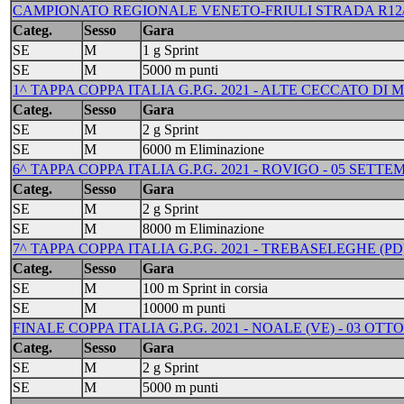
CAMPIONATO REGIONALE VENETO-FRIULI STRADA R12/R/A/J
Categ.
Sesso
Gara
SE
M
1 g Sprint
SE
M
5000 m punti
1^ TAPPA COPPA ITALIA G.P.G. 2021 - ALTE CECCATO DI
Categ.
Sesso
Gara
SE
M
2 g Sprint
SE
M
6000 m Eliminazione
6^ TAPPA COPPA ITALIA G.P.G. 2021 - ROVIGO - 05 SETTE
Categ.
Sesso
Gara
SE
M
2 g Sprint
SE
M
8000 m Eliminazione
7^ TAPPA COPPA ITALIA G.P.G. 2021 - TREBASELEGHE (PD
Categ.
Sesso
Gara
SE
M
100 m Sprint in corsia
SE
M
10000 m punti
FINALE COPPA ITALIA G.P.G. 2021 - NOALE (VE) - 03 OTT
Categ.
Sesso
Gara
SE
M
2 g Sprint
SE
M
5000 m punti