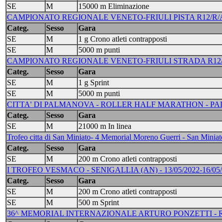
SE
M
15000 m Eliminazione
CAMPIONATO REGIONALE VENETO-FRIULI PISTA R12/R/A/J/
Categ.
Sesso
Gara
SE
M
1 g Crono atleti contrapposti
SE
M
5000 m punti
CAMPIONATO REGIONALE VENETO-FRIULI STRADA R12/R/A
Categ.
Sesso
Gara
SE
M
1 g Sprint
SE
M
5000 m punti
CITTA' DI PALMANOVA - ROLLER HALF MARATHON - PALM
Categ.
Sesso
Gara
SE
M
21000 m In linea
Trofeo citta di San Miniato- 4 Memorial Moreno Guerri - San Miniat
Categ.
Sesso
Gara
SE
M
200 m Crono atleti contrapposti
I TROFEO VESMACO - SENIGALLIA (AN) - 13/05/2022-16/05/
Categ.
Sesso
Gara
SE
M
200 m Crono atleti contrapposti
SE
M
500 m Sprint
36^ MEMORIAL INTERNAZIONALE ARTURO PONZETTI - R