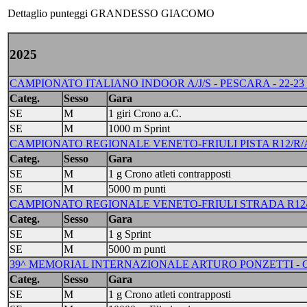
Dettaglio punteggi GRANDESSO GIACOMO
2025
CAMPIONATO ITALIANO INDOOR A/J/S - PESCARA - 22-23
Categ.
Sesso
Gara
SE
M
1 giri Crono a.C.
SE
M
1000 m Sprint
CAMPIONATO REGIONALE VENETO-FRIULI PISTA R12/R/A/J/
Categ.
Sesso
Gara
SE
M
1 g Crono atleti contrapposti
SE
M
5000 m punti
CAMPIONATO REGIONALE VENETO-FRIULI STRADA R12/R/
Categ.
Sesso
Gara
SE
M
1 g Sprint
SE
M
5000 m punti
39^ MEMORIAL INTERNAZIONALE ARTURO PONZETTI - CO
Categ.
Sesso
Gara
SE
M
1 g Crono atleti contrapposti