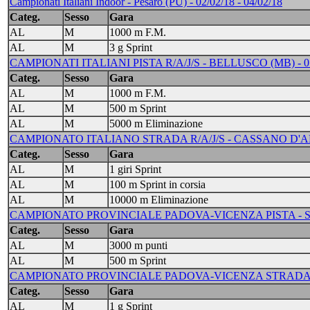
Campionati Italiani Indoor - Pesaro (PU) - 02/02/18 - 04/02/18
Categ.
Sesso
Gara
AL
M
1000 m F.M.
AL
M
3 g Sprint
CAMPIONATI ITALIANI PISTA R/A/J/S - BELLUSCO (MB) - 07/0
Categ.
Sesso
Gara
AL
M
1000 m F.M.
AL
M
500 m Sprint
AL
M
5000 m Eliminazione
CAMPIONATO ITALIANO STRADA R/A/J/S - CASSANO D'ADDA
Categ.
Sesso
Gara
AL
M
1 giri Sprint
AL
M
100 m Sprint in corsia
AL
M
10000 m Eliminazione
CAMPIONATO PROVINCIALE PADOVA-VICENZA PISTA - SA
Categ.
Sesso
Gara
AL
M
3000 m punti
AL
M
500 m Sprint
CAMPIONATO PROVINCIALE PADOVA-VICENZA STRADA - 
Categ.
Sesso
Gara
AL
M
1 g Sprint