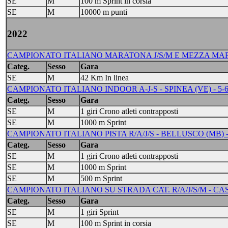
SE
M
100 m Sprint in corsia
SE
M
10000 m punti
2022
CAMPIONATO ITALIANO MARATONA J/S/M E MEZZA MARA
Categ.
Sesso
Gara
SE
M
42 Km In linea
CAMPIONATO ITALIANO INDOOR A-J-S - SPINEA (VE) - 5-
Categ.
Sesso
Gara
SE
M
1 giri Crono atleti contrapposti
SE
M
1000 m Sprint
CAMPIONATO ITALIANO PISTA R/A/J/S - BELLUSCO (MB) - 
Categ.
Sesso
Gara
SE
M
1 giri Crono atleti contrapposti
SE
M
1000 m Sprint
SE
M
500 m Sprint
CAMPIONATO ITALIANO SU STRADA CAT. R/A/J/S/M - CASSAN
Categ.
Sesso
Gara
SE
M
1 giri Sprint
SE
M
100 m Sprint in corsia