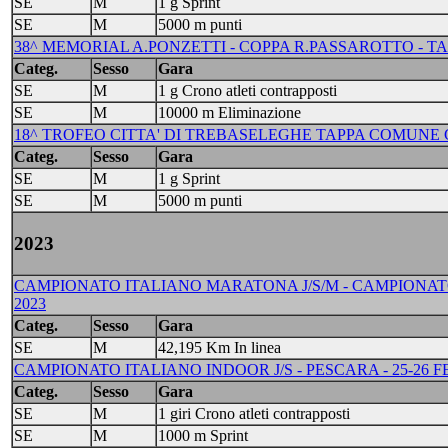
SE
M
1 g Sprint
SE
M
5000 m punti
38^ MEMORIAL A.PONZETTI - COPPA R.PASSAROTTO - TAPP
Categ.
Sesso
Gara
SE
M
1 g Crono atleti contrapposti
SE
M
10000 m Eliminazione
18^ TROFEO CITTA' DI TREBASELEGHE TAPPA COMUNE G
Categ.
Sesso
Gara
SE
M
1 g Sprint
SE
M
5000 m punti
2023
CAMPIONATO ITALIANO MARATONA J/S/M - CAMPIONATO
2023
Categ.
Sesso
Gara
SE
M
42,195 Km In linea
CAMPIONATO ITALIANO INDOOR J/S - PESCARA - 25-26 F
Categ.
Sesso
Gara
SE
M
1 giri Crono atleti contrapposti
SE
M
1000 m Sprint