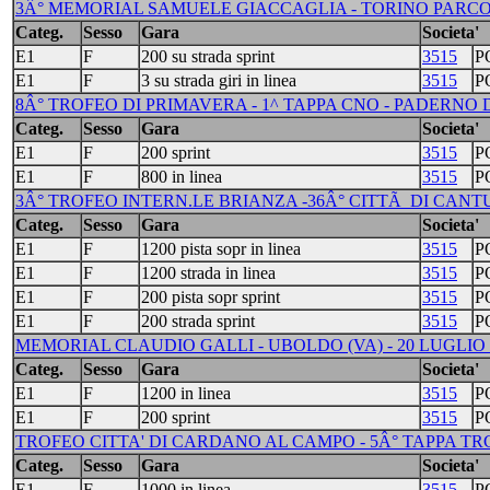
3Â° MEMORIAL SAMUELE GIACCAGLIA - TORINO PARCO COL
Categ.
Sesso
Gara
Societa'
E1
F
200 su strada sprint
3515
P
E1
F
3 su strada giri in linea
3515
P
8Â° TROFEO DI PRIMAVERA - 1^ TAPPA CNO - PADERNO D
Categ.
Sesso
Gara
Societa'
E1
F
200 sprint
3515
P
E1
F
800 in linea
3515
P
3Â° TROFEO INTERN.LE BRIANZA -36Â° CITTÃ DI CANTU' 
Categ.
Sesso
Gara
Societa'
E1
F
1200 pista sopr in linea
3515
P
E1
F
1200 strada in linea
3515
P
E1
F
200 pista sopr sprint
3515
P
E1
F
200 strada sprint
3515
P
MEMORIAL CLAUDIO GALLI - UBOLDO (VA) - 20 LUGLIO 
Categ.
Sesso
Gara
Societa'
E1
F
1200 in linea
3515
P
E1
F
200 sprint
3515
P
TROFEO CITTA' DI CARDANO AL CAMPO - 5Â° TAPPA TRC 
Categ.
Sesso
Gara
Societa'
E1
F
1000 in linea
3515
P