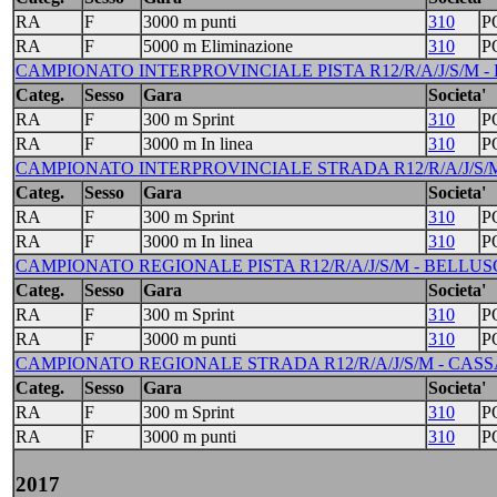
RA
F
3000 m punti
310
P
RA
F
5000 m Eliminazione
310
P
CAMPIONATO INTERPROVINCIALE PISTA R12/R/A/J/S/M - B
Categ.
Sesso
Gara
Societa'
RA
F
300 m Sprint
310
P
RA
F
3000 m In linea
310
P
CAMPIONATO INTERPROVINCIALE STRADA R12/R/A/J/S/M
Categ.
Sesso
Gara
Societa'
RA
F
300 m Sprint
310
P
RA
F
3000 m In linea
310
P
CAMPIONATO REGIONALE PISTA R12/R/A/J/S/M - BELLUSCO 
Categ.
Sesso
Gara
Societa'
RA
F
300 m Sprint
310
P
RA
F
3000 m punti
310
P
CAMPIONATO REGIONALE STRADA R12/R/A/J/S/M - CASSA
Categ.
Sesso
Gara
Societa'
RA
F
300 m Sprint
310
P
RA
F
3000 m punti
310
P
2017