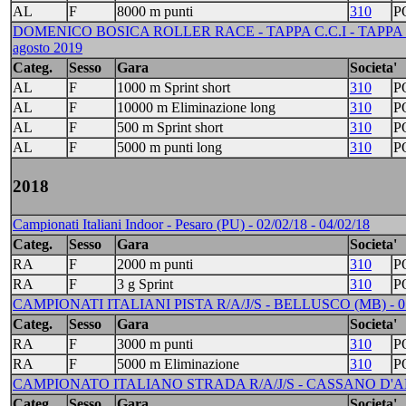
AL
F
8000 m punti
310
P
DOMENICO BOSICA ROLLER RACE - TAPPA C.C.I - TAPPA ITA
agosto 2019
Categ.
Sesso
Gara
Societa'
AL
F
1000 m Sprint short
310
P
AL
F
10000 m Eliminazione long
310
P
AL
F
500 m Sprint short
310
P
AL
F
5000 m punti long
310
P
2018
Campionati Italiani Indoor - Pesaro (PU) - 02/02/18 - 04/02/18
Categ.
Sesso
Gara
Societa'
RA
F
2000 m punti
310
P
RA
F
3 g Sprint
310
P
CAMPIONATI ITALIANI PISTA R/A/J/S - BELLUSCO (MB) - 07/0
Categ.
Sesso
Gara
Societa'
RA
F
3000 m punti
310
P
RA
F
5000 m Eliminazione
310
P
CAMPIONATO ITALIANO STRADA R/A/J/S - CASSANO D'ADDA
Categ.
Sesso
Gara
Societa'