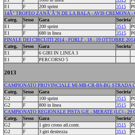
E1
F
200 sprint
3515
P
14Â° TROFEO ZANÃ¨Ã¨N DE LA BALA - AVIS CREMONA -
Categ.
Sesso
Gara
Societa'
E1
F
200 sprint
3515
P
E1
F
680 in linea
3515
P
FINALE DEI CIRCUITI 2014 - FORLI' - 18 - 19 OTTOBRE 201
Categ.
Sesso
Gara
Societa'
E1
F
6 GIRI IN LINEA 3
E1
F
PERCORSO 5
2013
CAMPIONATO PROVINCIALE MI-MB-CR-BS-BG STRADA G/E
Categ.
Sesso
Gara
Societa'
G2
F
100 sprint
3515
P
G2
F
800 in linea
3515
P
CAMPIONATO REGIONALE PISTA G/E - MERATE (LC) - 29 
Categ.
Sesso
Gara
Societa'
G2
F
1 giro crono atl.contr.
3515
P
G2
F
3 giri destrezza
3515
P