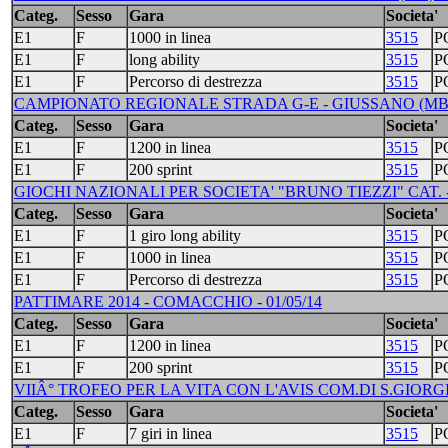
Categ.
Sesso
Gara
Societa'
E1
F
1000 in linea
3515
P
E1
F
long ability
3515
P
E1
F
Percorso di destrezza
3515
P
CAMPIONATO REGIONALE STRADA G-E - GIUSSANO (MB) 
Categ.
Sesso
Gara
Societa'
E1
F
1200 in linea
3515
P
E1
F
200 sprint
3515
P
GIOCHI NAZIONALI PER SOCIETA' "BRUNO TIEZZI" CAT. -
Categ.
Sesso
Gara
Societa'
E1
F
1 giro long ability
3515
P
E1
F
1000 in linea
3515
P
E1
F
Percorso di destrezza
3515
P
PATTIMARE 2014 - COMACCHIO - 01/05/14
Categ.
Sesso
Gara
Societa'
E1
F
1200 in linea
3515
P
E1
F
200 sprint
3515
P
VIIÂ° TROFEO PER LA VITA CON L'AVIS COM.DI S.GIORGI
Categ.
Sesso
Gara
Societa'
E1
F
7 giri in linea
3515
P