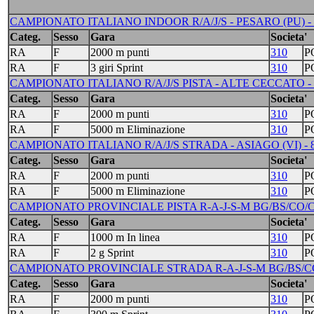
CAMPIONATO ITALIANO INDOOR R/A/J/S - PESARO (PU) - 10/
Categ.
Sesso
Gara
Societa'
RA
F
2000 m punti
310
P
RA
F
3 giri Sprint
310
P
CAMPIONATO ITALIANO R/A/J/S PISTA - ALTE CECCATO - 1
Categ.
Sesso
Gara
Societa'
RA
F
2000 m punti
310
P
RA
F
5000 m Eliminazione
310
P
CAMPIONATO ITALIANO R/A/J/S STRADA - ASIAGO (VI) - 8
Categ.
Sesso
Gara
Societa'
RA
F
2000 m punti
310
P
RA
F
5000 m Eliminazione
310
P
CAMPIONATO PROVINCIALE PISTA R-A-J-S-M BG/BS/CO/CR
Categ.
Sesso
Gara
Societa'
RA
F
1000 m In linea
310
P
RA
F
2 g Sprint
310
P
CAMPIONATO PROVINCIALE STRADA R-A-J-S-M BG/BS/CO/
Categ.
Sesso
Gara
Societa'
RA
F
2000 m punti
310
P