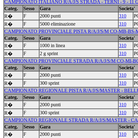
CAMPIONATO ITALIANO R/A/J/S STRADA - TERNI - 9 - 11
Categ.
Sesso
Gara
Societa'
F
2000 punti
310
P
R�
F
5000 eliminazione
310
P
R�
CAMPIONATO PROVINCIALE PISTA R/A/J/S/M CO-MB-BS-M
Categ.
Sesso
Gara
Societa'
F
1000 in linea
310
P
R�
F
2 g sprint
310
P
R�
CAMPIONATO PROVINCIALE STRADA R/A/J/S/M CO-MI-BG-
Categ.
Sesso
Gara
Societa'
F
2000 punti
310
P
R�
F
300 sprint
310
P
R�
CAMPIONATO REGIONALE PISTA R/A/J/S/MASTER - BELLU
Categ.
Sesso
Gara
Societa'
F
2000 punti
310
P
R�
F
300 sprint
310
P
R�
CAMPIONATO REGIONALE STRADA R/A/J/S/MASTER - CASS
Categ.
Sesso
Gara
Societa'
F
2000 punti
310
P
R�