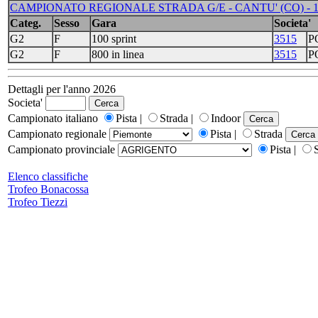
CAMPIONATO REGIONALE STRADA G/E - CANTU' (CO) - 1
Categ.
Sesso
Gara
Societa'
G2
F
100 sprint
3515
P
G2
F
800 in linea
3515
P
Dettagli per l'anno 2026
Societa'
Campionato italiano
Pista |
Strada |
Indoor
Campionato regionale
Pista |
Strada
Campionato provinciale
Pista |
Elenco classifiche
Trofeo Bonacossa
Trofeo Tiezzi