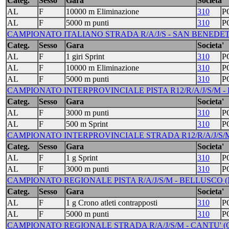
Categ.
Sesso
Gara
Societa'
AL
F
10000 m Eliminazione
310
P
AL
F
5000 m punti
310
P
CAMPIONATO ITALIANO STRADA R/A/J/S - SAN BENEDETT
Categ.
Sesso
Gara
Societa'
AL
F
1 giri Sprint
310
P
AL
F
10000 m Eliminazione
310
P
AL
F
5000 m punti
310
P
CAMPIONATO INTERPROVINCIALE PISTA R12/R/A/J/S/M - 
Categ.
Sesso
Gara
Societa'
AL
F
3000 m punti
310
P
AL
F
500 m Sprint
310
P
CAMPIONATO INTERPROVINCIALE STRADA R12/R/A/J/S/M 
Categ.
Sesso
Gara
Societa'
AL
F
1 g Sprint
310
P
AL
F
3000 m punti
310
P
CAMPIONATO REGIONALE PISTA R/A/J/S/M - BELLUSCO (M
Categ.
Sesso
Gara
Societa'
AL
F
1 g Crono atleti contrapposti
310
P
AL
F
5000 m punti
310
P
CAMPIONATO REGIONALE STRADA R/A/J/S/M - CANTU' (C