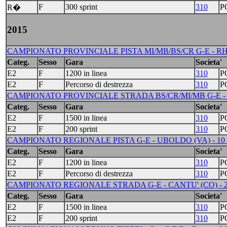
F
300 sprint
310
P
R�
2015
CAMPIONATO PROVINCIALE PISTA MI/MB/BS/CR G-E - RHO 
Categ.
Sesso
Gara
Societa'
E2
F
1200 in linea
310
P
E2
F
Percorso di destrezza
310
P
CAMPIONATO PROVINCIALE STRADA BS/CR/MI/MB G-E - V
Categ.
Sesso
Gara
Societa'
E2
F
1500 in linea
310
P
E2
F
200 sprint
310
P
CAMPIONATO REGIONALE PISTA G-E - UBOLDO (VA) - 10
Categ.
Sesso
Gara
Societa'
E2
F
1200 in linea
310
P
E2
F
Percorso di destrezza
310
P
CAMPIONATO REGIONALE STRADA G-E - CANTU' (CO) - 
Categ.
Sesso
Gara
Societa'
E2
F
1500 in linea
310
P
E2
F
200 sprint
310
P