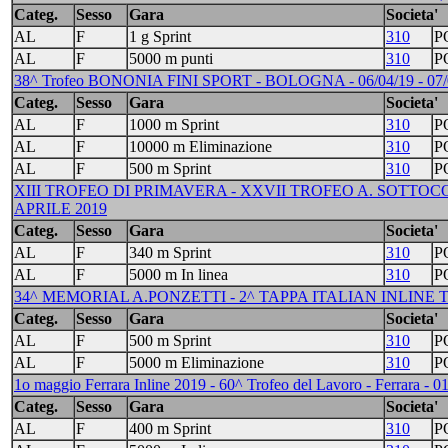
Categ.
Sesso
Gara
Societa'
AL
F
1 g Sprint
310
P
AL
F
5000 m punti
310
P
38^ Trofeo BONONIA FINI SPORT - BOLOGNA - 06/04/19 - 07/
Categ.
Sesso
Gara
Societa'
AL
F
1000 m Sprint
310
P
AL
F
10000 m Eliminazione
310
P
AL
F
500 m Sprint
310
P
XIII TROFEO DI PRIMAVERA - XXVII TROFEO A. SOTTOC
APRILE 2019
Categ.
Sesso
Gara
Societa'
AL
F
340 m Sprint
310
P
AL
F
5000 m In linea
310
P
34^ MEMORIAL A.PONZETTI - 2^ TAPPA ITALIAN INLINE T
Categ.
Sesso
Gara
Societa'
AL
F
500 m Sprint
310
P
AL
F
5000 m Eliminazione
310
P
1o maggio Ferrara Inline 2019 - 60^ Trofeo del Lavoro - Ferrara - 0
Categ.
Sesso
Gara
Societa'
AL
F
400 m Sprint
310
P