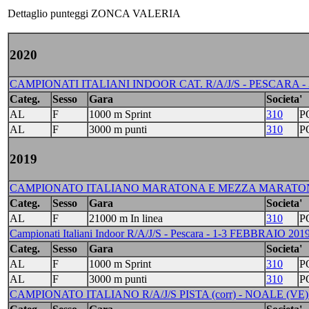
Dettaglio punteggi ZONCA VALERIA
2020
CAMPIONATI ITALIANI INDOOR CAT. R/A/J/S - PESCARA - 31/
Categ.
Sesso
Gara
Societa'
AL
F
1000 m Sprint
310
P
AL
F
3000 m punti
310
P
2019
CAMPIONATO ITALIANO MARATONA E MEZZA MARATONA A/
Categ.
Sesso
Gara
Societa'
AL
F
21000 m In linea
310
P
Campionati Italiani Indoor R/A/J/S - Pescara - 1-3 FEBBRAIO 201
Categ.
Sesso
Gara
Societa'
AL
F
1000 m Sprint
310
P
AL
F
3000 m punti
310
P
CAMPIONATO ITALIANO R/A/J/S PISTA (corr) - NOALE (VE)