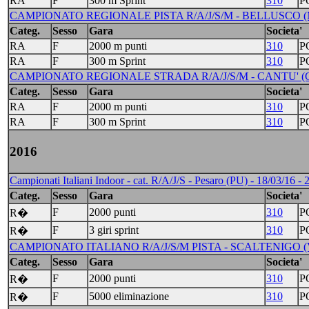
RA
F
300 m Sprint
310
P
CAMPIONATO REGIONALE PISTA R/A/J/S/M - BELLUSCO (M
Categ.
Sesso
Gara
Societa'
RA
F
2000 m punti
310
P
RA
F
300 m Sprint
310
P
CAMPIONATO REGIONALE STRADA R/A/J/S/M - CANTU' (CO)
Categ.
Sesso
Gara
Societa'
RA
F
2000 m punti
310
P
RA
F
300 m Sprint
310
P
2016
Campionati Italiani Indoor - cat. R/A/J/S - Pesaro (PU) - 18/03/16 - 
Categ.
Sesso
Gara
Societa'
F
2000 punti
310
P
R�
F
3 giri sprint
310
P
R�
CAMPIONATO ITALIANO R/A/J/S/M PISTA - SCALTENIGO (VE) 
Categ.
Sesso
Gara
Societa'
F
2000 punti
310
P
R�
F
5000 eliminazione
310
P
R�