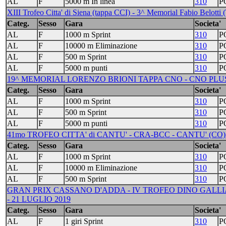
AL
F
5000 m In linea
310
P
XIII Trofeo Citta' di Siena (tappa CCI) - 3^ Memorial Fabio Belotti (
Categ.
Sesso
Gara
Societa'
AL
F
1000 m Sprint
310
P
AL
F
10000 m Eliminazione
310
P
AL
F
500 m Sprint
310
P
AL
F
5000 m punti
310
P
19^ MEMORIAL LORENZO BRIONI TAPPA CNO - CNO PLUS 
Categ.
Sesso
Gara
Societa'
AL
F
1000 m Sprint
310
P
AL
F
500 m Sprint
310
P
AL
F
5000 m punti
310
P
41mo TROFEO CITTA' di CANTU' - CRA-BCC - CANTU' (CO) 
Categ.
Sesso
Gara
Societa'
AL
F
1000 m Sprint
310
P
AL
F
10000 m Eliminazione
310
P
AL
F
500 m Sprint
310
P
GRAN PRIX CASSANO D'ADDA - IV TROFEO DINO GALLIAZ
- 21 LUGLIO 2019
Categ.
Sesso
Gara
Societa'
AL
F
1 giri Sprint
310
P