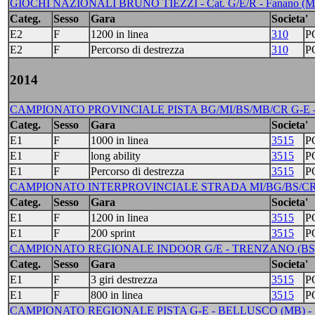
GIOCHI NAZIONALI BRUNO TIEZZI - Cat. G/E/R - Fanano (MO)
Categ.
Sesso
Gara
Societa'
E2
F
1200 in linea
310
P
E2
F
Percorso di destrezza
310
P
2014
CAMPIONATO PROVINCIALE PISTA BG/MI/BS/MB/CR G-E -
Categ.
Sesso
Gara
Societa'
E1
F
1000 in linea
3515
P
E1
F
long ability
3515
P
E1
F
Percorso di destrezza
3515
P
CAMPIONATO INTERPROVINCIALE STRADA MI/BG/BS/CR/M
Categ.
Sesso
Gara
Societa'
E1
F
1200 in linea
3515
P
E1
F
200 sprint
3515
P
CAMPIONATO REGIONALE INDOOR G/E - TRENZANO (BS) 
Categ.
Sesso
Gara
Societa'
E1
F
3 giri destrezza
3515
P
E1
F
800 in linea
3515
P
CAMPIONATO REGIONALE PISTA G-E - BELLUSCO (MB) - 