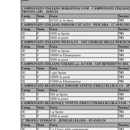
CAMPIONATO ITALIANO MARATONA J/S/M - CAMPIONATO ITALIANO
TRONTO (AP) - 26/05/24
Categ.
Sesso
Gara
Societa'
SE
F
42195 m In linea
785
CAMPIONATO ITALIANO INDOOR CAT. A/J/S - PESCARA - 17-18/02/202
Categ.
Sesso
Gara
Societa'
SE
F
1000 m Sprint
785
SE
F
5000 m punti
785
CAMPIONATO ITALIANO PISTA A/J/S - SAN GIORGIO DELLE PERTICHE 
Categ.
Sesso
Gara
Societa'
SE
F
1000 m Sprint
785
SE
F
10000 m Eliminazione
785
SE
F
5000 m punti
785
CAMPIONATO ITALIANO STRADA cat. A/J/S/M - SAN BENEDETTO DEL T
Categ.
Sesso
Gara
Societa'
SE
F
1 giri Sprint
785
SE
F
10000 m punti
785
SE
F
15000 m Eliminazione
785
CAMPIONATO REGIONALE INDOOR VENETO-FRIULI R12/R/A/J/S - SPIN
Categ.
Sesso
Gara
Societa'
SE
F
500 m Sprint
785
SE
F
5000 m punti
785
CAMPIONATO REGIONALE VENETO-FRIULI STRADA R12/R/A/J/S/M - M
Categ.
Sesso
Gara
Societa'
SE
F
1 g Sprint
785
SE
F
5000 m punti
785
2' TROFEO VESMACO - SENIGALLIA (AN) - 03-05/05/24
Categ.
Sesso
Gara
Societa'
SE
F
1 g Crono atleti contrapposti
785