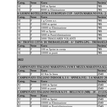
Categ.
Sesso
Gara
Societa'
SE
F
500 m Sprint
785
SE
F
8000 m Eliminazione
785
6 GIORNI ROTELLISTICA-EUROPEAN CUP - SANTA MARIA NUOVA - 2-
Categ.
Sesso
Gara
Societa'
SE
F
1 g Crono a.c.
785
SE
F
1000 m sprint
785
SE
F
10000 m Eliminazione
785
SE
F
500 m Sprint
785
SE
F
5000 m Punti/eliminazione
785
SE
F
5000 TRAGUARDI VOLANTI
785
16^ TROFEO CITTA' DI TREBASELEGHE - 6^ TAPPA GPG - TREBASELE
Categ.
Sesso
Gara
Societa'
SE
F
100 m Sprint in corsia
785
SE
F
10000 m punti
785
2022
CAMPIONATO ITALIANO MARATONA J/S/M E MEZZA MARATONA ALLIE
Categ.
Sesso
Gara
Societa'
JU
F
42 Km In linea
2543
CAMPIONATO ITALIANO INDOOR A-J-S - SPINEA (VE) - 5-6 MARZO 20
Categ.
Sesso
Gara
Societa'
JU
F
1000 m Sprint
2543
JU
F
5000 m punti
2543
CAMPIONATO ITALIANO PISTA R/A/J/S - BELLUSCO (MB) - 20 - 23 LUG
Categ.
Sesso
Gara
Societa'
JU
F
1000 m Sprint
2543
JU
F
10000 m Eliminazione
2543
JU
F
10000 m Punti/eliminazione
2543