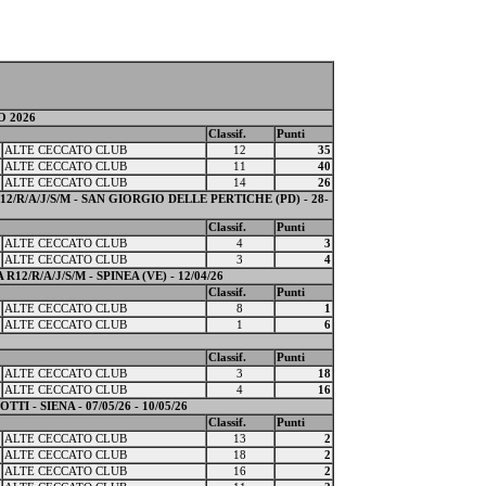
O 2026
Classif.
Punti
ALTE CECCATO CLUB
12
35
ALTE CECCATO CLUB
11
40
ALTE CECCATO CLUB
14
26
R/A/J/S/M - SAN GIORGIO DELLE PERTICHE (PD) - 28-
Classif.
Punti
ALTE CECCATO CLUB
4
3
ALTE CECCATO CLUB
3
4
R/A/J/S/M - SPINEA (VE) - 12/04/26
Classif.
Punti
ALTE CECCATO CLUB
8
1
ALTE CECCATO CLUB
1
6
Classif.
Punti
ALTE CECCATO CLUB
3
18
ALTE CECCATO CLUB
4
16
 - SIENA - 07/05/26 - 10/05/26
Classif.
Punti
ALTE CECCATO CLUB
13
2
ALTE CECCATO CLUB
18
2
ALTE CECCATO CLUB
16
2