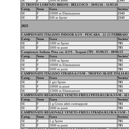
SE
F
5000 m punti
2543
25 TROFEO LORENZO BRIONI - BELLUSCO - 30/05/26 - 31/05/26
Categ.
Sesso
Gara
Societa'
SE
F
10000 m Eliminazione
2543
SE
F
500 m Sprint
2543
2025
CAMPIONATO ITALIANO INDOOR A/J/S - PESCARA - 22-23 FEBBRAIO 
Categ.
Sesso
Gara
Societa'
SE
F
1000 m Sprint
785
SE
F
5000 m punti
785
Campionato Italiano Pista cat. A/J/S - Trapani (TP) - 05/06/25 - 08/06/25
Categ.
Sesso
Gara
Societa'
SE
F
1000 m Sprint
785
SE
F
10000 m Eliminazione
785
SE
F
5000 m punti
785
CAMPIONATO ITALIANO STRADA A/J/S/M - TROFEO SKATE ITALIA R12/R
Categ.
Sesso
Gara
Societa'
SE
F
1 giri Sprint
785
SE
F
10000 m punti
785
SE
F
15000 m Eliminazione
785
CAMPIONATO REGIONALE VENETO-FRIULI PISTA R12/R/A/J/S/M - ALTE
Categ.
Sesso
Gara
Societa'
SE
F
1 g Crono atleti contrapposti
785
SE
F
5000 m punti
785
CAMPIONATO REGIONALE VENETO-FRIULI STRADA R12/R/A/J/S/M - 
Categ.
Sesso
Gara
Societa'
SE
F
1 g Sprint
785
SE
F
5000 m punti
785