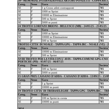
39^ MEMORIAL INTERNAZIONALE ARTURO PONZETTI - COPPA RICCAR
Categ.
Sesso
Gara
Societa'
SE
F
1 g Crono atleti contrapposti
785
SE
F
1000 m Sprint
785
SE
F
10000 m Eliminazione
785
SE
F
500 m Sprint
785
SE
F
5000 m punti
785
24 TROFEO LORENZO BRIONI - BELLUSCO (MB) - 24/05/25 - 25/05/25
Categ.
Sesso
Gara
Societa'
SE
F
1000 m Sprint
785
SE
F
10000 m Eliminazione
785
SE
F
500 m Sprint
785
TROFEO CITTA' DI NOALE - TAPPA GPG - TAPPA IRC - NOALE (VE) - 28/
Categ.
Sesso
Gara
Societa'
SE
F
10000 m Eliminazione
785
SE
F
500 m Sprint
785
XVIII TROFEO PER LA VITA CON L' AVIS - TAPPA COMUNE GPG-CNO
PERTICHE (PD) - 05/07/25 - 06/07/25
Categ.
Sesso
Gara
Societa'
SE
F
500 m Sprint
785
SE
F
5000 m punti
785
15 GRAN PRIX CASSANO D'ADDA - CASSANO D'ADDA - 13/09/25 - 15/09
Categ.
Sesso
Gara
Societa'
SE
F
1 g Sprint
785
SE
F
10000 m punti
785
19 TROFEO CITTA' DI TREBASELEGHE -TAPPA GPG -TAPPA IRC. - TREBA
Categ.
Sesso
Gara
Societa'
SE
F
100 m Sprint in corsia
785
SE
F
10000 m punti
785
2024