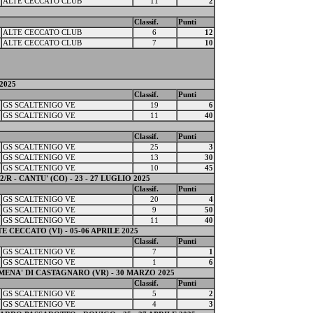
ALTE CECCATO CLUB
11
2
Classif.
Punti
ALTE CECCATO CLUB
6
12
ALTE CECCATO CLUB
7
10
2025
Classif.
Punti
GS SCALTENIGO VE
19
6
GS SCALTENIGO VE
11
40
Classif.
Punti
GS SCALTENIGO VE
25
3
GS SCALTENIGO VE
13
30
GS SCALTENIGO VE
10
45
 - CANTU' (CO) - 23 - 27 LUGLIO 2025
Classif.
Punti
GS SCALTENIGO VE
20
4
GS SCALTENIGO VE
9
50
GS SCALTENIGO VE
11
40
 CECCATO (VI) - 05-06 APRILE 2025
Classif.
Punti
GS SCALTENIGO VE
7
1
GS SCALTENIGO VE
1
6
MENA' DI CASTAGNARO (VR) - 30 MARZO 2025
Classif.
Punti
GS SCALTENIGO VE
5
2
GS SCALTENIGO VE
4
3