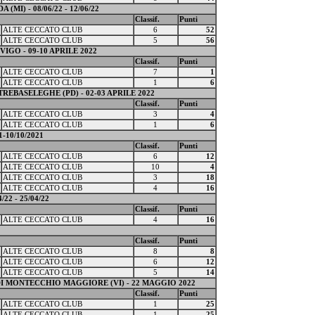
MI) - 08/06/22 - 12/06/22
Classif.
Punti
ALTE CECCATO CLUB
6
52
ALTE CECCATO CLUB
5
56
IGO - 09-10 APRILE 2022
Classif.
Punti
ALTE CECCATO CLUB
7
1
ALTE CECCATO CLUB
1
6
REBASELEGHE (PD) - 02-03 APRILE 2022
Classif.
Punti
ALTE CECCATO CLUB
3
4
ALTE CECCATO CLUB
1
6
1-10/10/2021
Classif.
Punti
ALTE CECCATO CLUB
6
12
ALTE CECCATO CLUB
10
4
ALTE CECCATO CLUB
3
18
ALTE CECCATO CLUB
4
16
/22 - 25/04/22
Classif.
Punti
ALTE CECCATO CLUB
4
16
Classif.
Punti
ALTE CECCATO CLUB
8
8
ALTE CECCATO CLUB
6
12
ALTE CECCATO CLUB
5
14
DI MONTECCHIO MAGGIORE (VI) - 22 MAGGIO 2022
Classif.
Punti
ALTE CECCATO CLUB
1
25
ALTE CECCATO CLUB
1
25