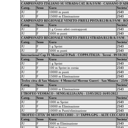
CAMPIONATO ITALIANO SU STRADA CAT. R/A/J/S/M - CASSANO D'ADDA (
Categ.
Sesso
Gara
Societa'
JU
F
10000 m punti
2543
JU
F
15000 m Eliminazione
2543
CAMPIONATO REGIONALE VENETO-FRIULI PISTA R12/R/A/J/S/M - ROV
Categ.
Sesso
Gara
Societa'
JU
F
1 g Crono atleti contrapposti
2543
JU
F
5000 m punti
2543
CAMPIONATO REGIONALE VENETO-FRIULI STRADA R12/R/A/J/S/M - T
Categ.
Sesso
Gara
Societa'
JU
F
1 g Sprint
2543
JU
F
5000 m punti
2543
International Cup IX Memorial D Pioli - COPPA ITALIA - Terrni - 09/10/202
Categ.
Sesso
Gara
Societa'
JU
F
1 g Sprint
2543
JU
F
100 m Sprint in corsia
2543
JU
F
10000 m punti
2543
JU
F
15000 m Eliminazione
2543
Trofeo citta di San Miniato- 4 Memorial Moreno Guerri - San Miniato - 23/04
Categ.
Sesso
Gara
Societa'
JU
F
10000 m Eliminazione
2543
I TROFEO VESMACO - SENIGALLIA (AN) - 13/05/2022-16/05/2022
Categ.
Sesso
Gara
Societa'
JU
F
1000 m Sprint
2543
JU
F
10000 m Eliminazione
2543
JU
F
10000 m Punti/eliminazione
2543
TROFEO CITTA' DI MONTECCHIO - 1^ TAPPA GPG - ALTE CECCATO 
Categ.
Sesso
Gara
Societa'
JU
F
3000 m Eliminazione
2543
JU
F
500 m Sprint
2543