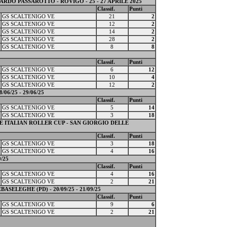
DO PASSAROTTO - ROVIGO - 25 - 27 APRILE 2025
Classif.
Punti
GS SCALTENIGO VE
21
2
GS SCALTENIGO VE
12
2
GS SCALTENIGO VE
14
2
GS SCALTENIGO VE
28
2
GS SCALTENIGO VE
8
8
Classif.
Punti
GS SCALTENIGO VE
6
12
GS SCALTENIGO VE
10
4
GS SCALTENIGO VE
12
2
06/25 - 29/06/25
Classif.
Punti
GS SCALTENIGO VE
5
14
GS SCALTENIGO VE
3
18
 E ITALIAN ROLLER CUP - SAN GIORGIO DELLE
Classif.
Punti
GS SCALTENIGO VE
3
18
GS SCALTENIGO VE
4
16
/25
Classif.
Punti
GS SCALTENIGO VE
4
16
GS SCALTENIGO VE
2
21
SELEGHE (PD) - 20/09/25 - 21/09/25
Classif.
Punti
GS SCALTENIGO VE
9
6
GS SCALTENIGO VE
2
21