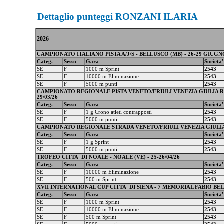
Dettaglio punteggi RONZANI ILARIA
2026
CAMPIONATO ITALIANO PISTA A/J/S - BELLUSCO (MB) - 26-29 GIUGN
Categ.
Sesso
Gara
Societa'
SE
F
1000 m Sprint
2543
SE
F
10000 m Eliminazione
2543
SE
F
5000 m punti
2543
CAMPIONATO REGIONALE PISTA VENETO/FRIULI VENEZIA GIULIA R12/
29/03/26
Categ.
Sesso
Gara
Societa'
SE
F
1 g Crono atleti contrapposti
2543
SE
F
5000 m punti
2543
CAMPIONATO REGIONALE STRADA VENETO/FRIULI VENEZIA GIULIA R12/
Categ.
Sesso
Gara
Societa'
SE
F
1 g Sprint
2543
SE
F
5000 m punti
2543
TROFEO CITTA' DI NOALE - NOALE (VE) - 25-26/04/26
Categ.
Sesso
Gara
Societa'
SE
F
10000 m Eliminazione
2543
SE
F
500 m Sprint
2543
XVII INTERNATIONAL CUP CITTA' DI SIENA - 7 MEMORIAL FABIO BELOTTI
Categ.
Sesso
Gara
Societa'
SE
F
1000 m Sprint
2543
SE
F
10000 m Eliminazione
2543
SE
F
500 m Sprint
2543