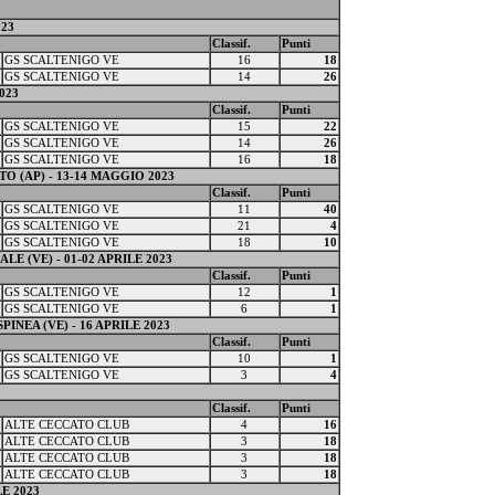
023
Classif.
Punti
GS SCALTENIGO VE
16
18
GS SCALTENIGO VE
14
26
023
Classif.
Punti
GS SCALTENIGO VE
15
22
GS SCALTENIGO VE
14
26
GS SCALTENIGO VE
16
18
 (AP) - 13-14 MAGGIO 2023
Classif.
Punti
GS SCALTENIGO VE
11
40
GS SCALTENIGO VE
21
4
GS SCALTENIGO VE
18
10
E (VE) - 01-02 APRILE 2023
Classif.
Punti
GS SCALTENIGO VE
12
1
GS SCALTENIGO VE
6
1
INEA (VE) - 16 APRILE 2023
Classif.
Punti
GS SCALTENIGO VE
10
1
GS SCALTENIGO VE
3
4
Classif.
Punti
ALTE CECCATO CLUB
4
16
ALTE CECCATO CLUB
3
18
ALTE CECCATO CLUB
3
18
ALTE CECCATO CLUB
3
18
E 2023