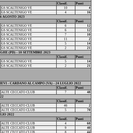
Classif.
Punti
GS SCALTENIGO VE
10
4
GS SCALTENIGO VE
4
16
6 AGOSTO 2023
Classif.
Punti
GS SCALTENIGO VE
6
12
GS SCALTENIGO VE
6
12
GS SCALTENIGO VE
7
10
GS SCALTENIGO VE
11
2
GS SCALTENIGO VE
5
14
GS SCALTENIGO VE
2
21
GHE (PD) - 10 SETTEMBRE 2023
Classif.
Punti
GS SCALTENIGO VE
5
14
GS SCALTENIGO VE
2
21
VI - CARDANO AL CAMPO (VA) - 24 LUGLIO 2022
Classif.
Punti
ALTE CECCATO CLUB
7
48
22
Classif.
Punti
ALTE CECCATO CLUB
46
2
ALTE CECCATO CLUB
5
70
LIO 2022
Classif.
Punti
ALTE CECCATO CLUB
4
60
ALTE CECCATO CLUB
9
40
ALTE CECCATO CLUB
8
44