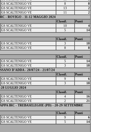
GS SCALTENIGO VE
8
8
GS SCALTENIGO VE
13
2
GS SCALTENIGO VE
11
2
RC - ROVIGO - 11-12 MAGGIO 2024
Classif.
Punti
GS SCALTENIGO VE
10
4
GS SCALTENIGO VE
5
14
Classif.
Punti
GS SCALTENIGO VE
3
18
GS SCALTENIGO VE
8
8
Classif.
Punti
GS SCALTENIGO VE
5
14
GS SCALTENIGO VE
3
18
ANO D'ADDA - 20/07/24 - 21/07/24
Classif.
Punti
GS SCALTENIGO VE
9
6
GS SCALTENIGO VE
3
18
-28 LUGLIO 2024
Classif.
Punti
GS SCALTENIGO VE
4
16
GS SCALTENIGO VE
2
21
PA IRC - TREBASELEGHE (PD) - 28-29 SETTEMBRE
Classif.
Punti
GS SCALTENIGO VE
9
6
GS SCALTENIGO VE
5
14