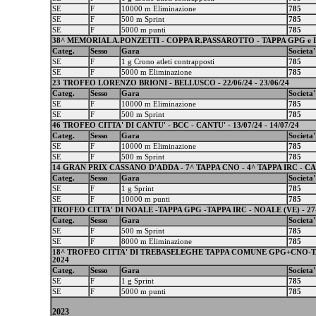
SE
F
10000 m Eliminazione
785
SE
F
500 m Sprint
785
SE
F
5000 m punti
785
38^ MEMORIAL A.PONZETTI - COPPA R.PASSAROTTO - TAPPA GPG e I
Categ.
Sesso
Gara
Societa'
SE
F
1 g Crono atleti contrapposti
785
SE
F
5000 m Eliminazione
785
23 TROFEO LORENZO BRIONI - BELLUSCO - 22/06/24 - 23/06/24
Categ.
Sesso
Gara
Societa'
SE
F
10000 m Eliminazione
785
SE
F
500 m Sprint
785
46 TROFEO CITTA' DI CANTU' - BCC - CANTU' - 13/07/24 - 14/07/24
Categ.
Sesso
Gara
Societa'
SE
F
10000 m Eliminazione
785
SE
F
500 m Sprint
785
14 GRAN PRIX CASSANO D'ADDA - 7^ TAPPA CNO - 4^ TAPPA IRC - CASS
Categ.
Sesso
Gara
Societa'
SE
F
1 g Sprint
785
SE
F
10000 m punti
785
TROFEO CITTA' DI NOALE -TAPPA GPG -TAPPA IRC - NOALE (VE) - 27
Categ.
Sesso
Gara
Societa'
SE
F
500 m Sprint
785
SE
F
8000 m Eliminazione
785
18^ TROFEO CITTA' DI TREBASELEGHE TAPPA COMUNE GPG+CNO-TAP
2024
Categ.
Sesso
Gara
Societa'
SE
F
1 g Sprint
785
SE
F
5000 m punti
785
2023