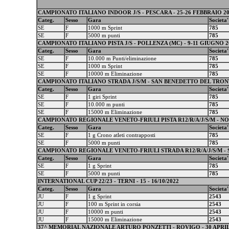
CAMPIONATO ITALIANO INDOOR J/S - PESCARA - 25-26 FEBBRAIO 2
Categ.
Sesso
Gara
Societa'
SE
F
1000 m Sprint
785
SE
F
5000 m punti
785
CAMPIONATO ITALIANO PISTA J/S - POLLENZA (MC) - 9-11 GIUGNO 2
Categ.
Sesso
Gara
Societa'
SE
F
10.000 m Punti/eliminazione
785
SE
F
1000 m Sprint
785
SE
F
10000 m Eliminazione
785
CAMPIONATO ITALIANO STRADA J/S/M - SAN BENEDETTO DEL TRONTO
Categ.
Sesso
Gara
Societa'
SE
F
1 giri Sprint
785
SE
F
10.000 m punti
785
SE
F
15000 m Eliminazione
785
CAMPIONATO REGIONALE VENETO-FRIULI PISTA R12/R/A/J/S/M - NOAL
Categ.
Sesso
Gara
Societa'
SE
F
1 g Crono atleti contrapposti
785
SE
F
5000 m punti
785
CAMPIONATO REGIONALE VENETO-FRIULI STRADA R12/R/A/J/S/M - SP
Categ.
Sesso
Gara
Societa'
SE
F
1 g Sprint
785
SE
F
5000 m punti
785
INTERNATIONAL CUP 22/23 - TERNI - 15 - 16/10/2022
Categ.
Sesso
Gara
Societa'
JU
F
1 g Sprint
2543
JU
F
100 m Sprint in corsia
2543
JU
F
10000 m punti
2543
JU
F
15000 m Eliminazione
2543
37^ MEMORIAL NAZIONALE ARTURO PONZETTI - ROVIGO - 30 APRIL