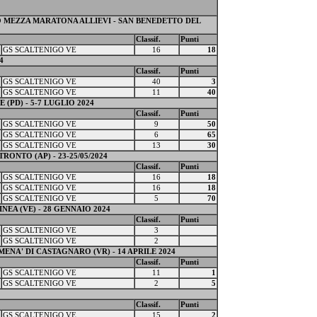
 MEZZA MARATONA ALLIEVI - SAN BENEDETTO DEL
Classif.
Punti
GS SCALTENIGO VE
16
18
4
Classif.
Punti
GS SCALTENIGO VE
40
3
GS SCALTENIGO VE
11
40
(PD) - 5-7 LUGLIO 2024
Classif.
Punti
GS SCALTENIGO VE
9
50
GS SCALTENIGO VE
6
65
GS SCALTENIGO VE
13
30
RONTO (AP) - 23-25/05/2024
Classif.
Punti
GS SCALTENIGO VE
16
18
GS SCALTENIGO VE
16
18
GS SCALTENIGO VE
5
70
EA (VE) - 28 GENNAIO 2024
Classif.
Punti
GS SCALTENIGO VE
3
GS SCALTENIGO VE
2
ENA' DI CASTAGNARO (VR) - 14 APRILE 2024
Classif.
Punti
GS SCALTENIGO VE
11
1
GS SCALTENIGO VE
2
5
Classif.
Punti
GS SCALTENIGO VE
15
2